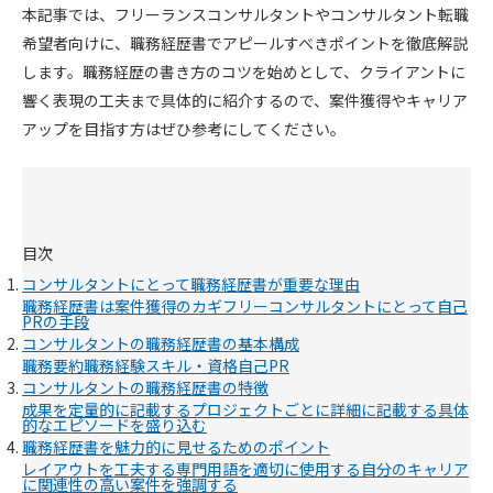
本記事では、フリーランスコンサルタントやコンサルタント転職
希望者向けに、職務経歴書でアピールすべきポイントを徹底解説
します。職務経歴の書き方のコツを始めとして、クライアントに
響く表現の工夫まで具体的に紹介するので、案件獲得やキャリア
アップを目指す方はぜひ参考にしてください。
目次
コンサルタントにとって職務経歴書が重要な理由
職務経歴書は案件獲得のカギ
フリーコンサルタントにとって自己
PRの手段
コンサルタントの職務経歴書の基本構成
職務要約
職務経験
スキル・資格
自己PR
コンサルタントの職務経歴書の特徴
成果を定量的に記載する
プロジェクトごとに詳細に記載する
具体
的なエピソードを盛り込む
職務経歴書を魅力的に見せるためのポイント
レイアウトを工夫する
専門用語を適切に使用する
自分のキャリア
に関連性の高い案件を強調する