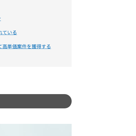
ン
れている
して高単価案件を獲得する