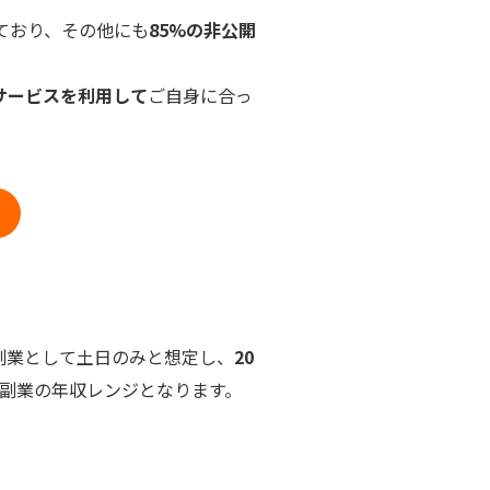
ており、その他にも
85%の非公開
サービスを利用して
ご自身に合っ
副業として土日のみと想定し、
20
が副業の年収レンジとなります。