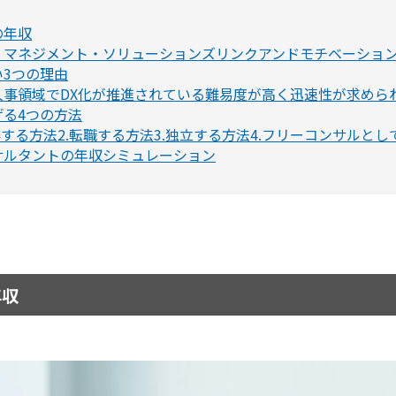
の年収
・マネジメント・ソリューションズ
リンクアンドモチベーショ
3つの理由
人事領域でDX化が推進されている
難易度が高く迅速性が求めら
る4つの方法
得する
方法2.転職する
方法3.独立する
方法4.フリーコンサルと
サルタントの年収シミュレーション
年収