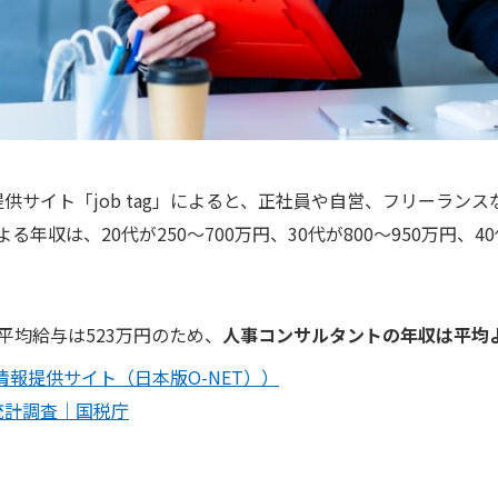
供サイト「job tag」によると、正社員や自営、フリーランス
る年収は、20代が250〜700万円、30代が800〜950万円、40
平均給与は523万円のため、
人事コンサルタントの年収は平均
業情報提供サイト（日本版O-NET））
統計調査｜国税庁