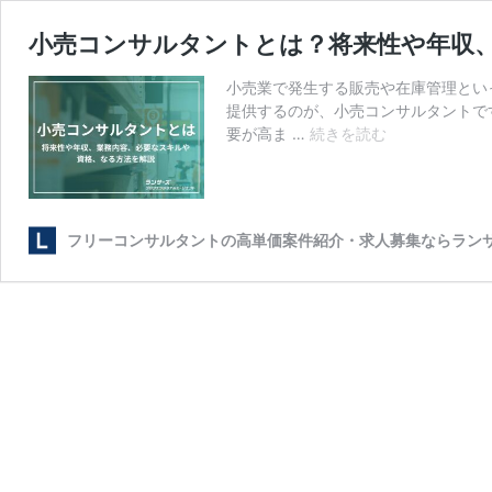
小売コンサルタントとは？将来性や年収
小売業で発生する販売や在庫管理とい
提供するのが、小売コンサルタントで
小
要が高ま …
続きを読む
売
コ
ン
サ
フリーコンサルタントの高単価案件紹介・求人募集ならラン
ル
タ
ン
ト
と
は？
将
来
性
や
年