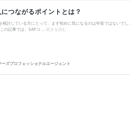
入につながるポイントとは？
アを検討している方にとって、まず初めに気になるのは年収ではないでし
SAP
この記事では、SAPコ …
続きを読む
コ
ン
サ
ル
タ
サーズプロフェッショナルエージェント
ン
ト
の
年
収
を
解
説！
高
収
入