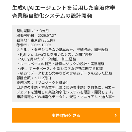
生成AI/AIエージェントを活用した自治体審
査業務自動化システムの設計開発
契約期間：1～3ヵ月
稼働開始日：2026.07.27
勤務地：東京都(23区内)
稼働率：80%～100%
スキル：・業務システムの基本設計、詳細設計、開発経験
・Python、Javaなどを用いたシステム開発経験
・SQLを用いたデータ抽出・加工経験
・ルールベースの判定・計算ロジックの設計・実装経験
・API、データベース、外部システム連携に関する知識
・構造化データおよび文書などの非構造データを扱った経験
報酬金額：～112万円
業務内容：【プロジェクト概要】
自治体の申請・審査業務（主に交通費申請）を対象に、AIエー
ジェントを活用した業務効率化システムを設計・開発します。
申請情報などの構造化データと、規程・マニュアル・過去事例
などの非構造データを組み合わせ、申請内容の確認、判定、計
算を自動化・支援します。
案件詳細を見る
【業務内容】
・AIエージェントを含むシステム構成・処理方式の設計
・構造化・非構造データの取得、加工、連携処理の設計・実装
・規程に基づく判定・計算アルゴリズムの設計・実装