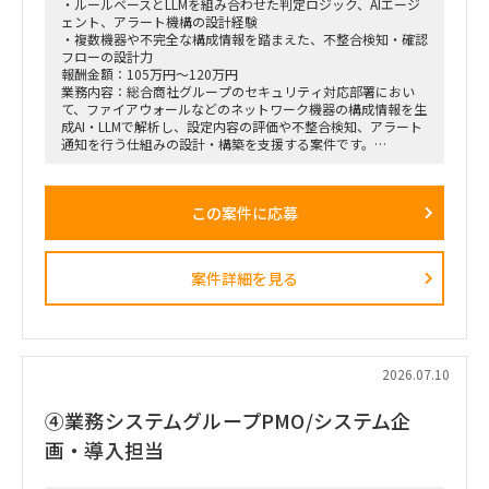
・ルールベースとLLMを組み合わせた判定ロジック、AIエージ
ェント、アラート機構の設計経験
・複数機器や不完全な構成情報を踏まえた、不整合検知・確認
フローの設計力
報酬金額：105万円～120万円
業務内容：総合商社グループのセキュリティ対応部署におい
て、ファイアウォールなどのネットワーク機器の構成情報を生
成AI・LLMで解析し、設定内容の評価や不整合検知、アラート
通知を行う仕組みの設計・構築を支援する案件です。
FortiGate、Palo Alto Networks、ヤマハRTXシリーズなど、メ
ーカーごとに異なる設定ファイルやポリシー、ACL、セグメン
テーション情報を統一的に取り扱い、ネットワークセキュリテ
この案件に応募
ィ上の問題や設定不備を検出できるAIエージェントの開発を想
定しています。
LLMのみで判断するのではなく、ルールベースロジックやパタ
ーンテストを組み合わせ、出力のブレを抑えながら、人間によ
案件詳細を見る
る確認を適切に挟むハイブリッド型の仕組みを構築していただ
きます。
■主な業務内容
・ファイアウォール設定ファイルの解析・レビュー
・ネットワーク構成、ポリシー、ACL、セグメンテーションの
2026.07.10
評価観点整理
・各メーカー製品に対応した設定解析モジュールの設計
④業務システムグループPMO/システム企
・LLMとルールベースロジックを組み合わせた判定ロジックの
設計
画・導入担当
・複数ネットワーク機器を横断した構成比較・不整合検知
・IPアドレスの相違や拠点ごとのフォーマット差異などの検出