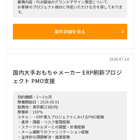
業務内容：PLM領域のグランドデザイン策定について、
お客様のプロジェクト検討に伴走いただける方を探しておりま
す。
案件詳細を見る
2026.07.14
国内大手おもちゃメーカー ERP刷新プロジ
ェクト PMO支援
契約期間：1～3ヵ月
稼働開始日：2026.08.01
勤務地：東京都(23区内)
稼働率：100%
スキル：・ERP導入プロジェクトにおけるPMO経験
・進捗・課題・リスク管理経験
・ステークホルダーとの調整・折衝経験
・チーム横断でのファシリテーション経験
・主体的な課題解決・推進経験