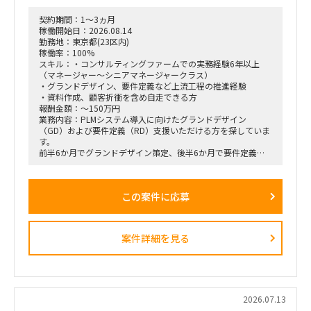
契約期間：1～3ヵ月
稼働開始日：2026.08.14
勤務地：東京都(23区内)
稼働率：100%
スキル：・コンサルティングファームでの実務経験6年以上
（マネージャー～シニアマネージャークラス）
・グランドデザイン、要件定義など上流工程の推進経験
・資料作成、顧客折衝を含め自走できる方
報酬金額：～150万円
業務内容：PLMシステム導入に向けたグランドデザイン
（GD）および要件定義（RD）支援いただける方を探していま
す。
前半6か月でグランドデザイン策定、後半6か月で要件定義を
実施想定で
上流工程におけるプロジェクト推進を担当いただきたい案件で
す。
この案件に応募
案件詳細を見る
2026.07.13