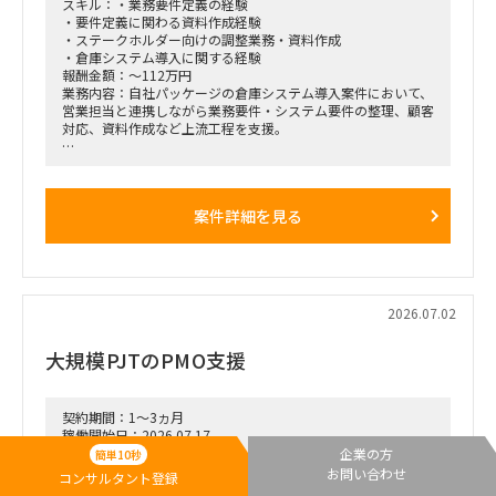
スキル：・業務要件定義の経験
・要件定義に関わる資料作成経験
・ステークホルダー向けの調整業務・資料作成
・倉庫システム導入に関する経験
報酬金額：～112万円
業務内容：自社パッケージの倉庫システム導入案件において、
営業担当と連携しながら業務要件・システム要件の整理、顧客
対応、資料作成など上流工程を支援。
渋谷常駐+福岡出張あり
継続可能性あり
約半年想定
案件詳細を見る
2026.07.02
大規模PJTのPMO支援
契約期間：1～3ヵ月
稼働開始日：2026.07.17
勤務地：東京都(23区内)
企業の方
簡単10秒
稼働率：50%～100%
お問い合わせ
コンサルタント登録
スキル：・事業会社またはコンサルティングファームでの