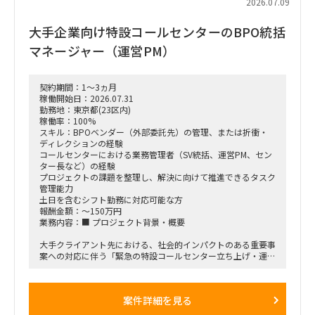
2026.07.09
• 経費精算システム
• IT申請ワークフローなど
大手企業向け特設コールセンターのBPO統括
3. ベンダーマネジメント
マネージャー（運営PM）
• 開発ベンダーとの調整
• スケジュール管理
• 品質管理
契約期間：1～3ヵ月
• 課題・リスク管理
稼働開始日：2026.07.31
• 障害対応管理
勤務地：東京都(23区内)
稼働率：100%
4. 業務部門対応
スキル：BPOベンダー（外部委託先）の管理、または折衝・
• 要件ヒアリング
ディレクションの経験
• 業務整理
コールセンターにおける業務管理者（SV統括、運営PM、セン
• システム化検討
ター長など）の経験
• 利用部門との各種調整
プロジェクトの課題を整理し、解決に向けて推進できるタスク
• 利用マニュアル整備
管理能力
土日を含むシフト勤務に対応可能な方
■求める人物像
報酬金額：～150万円
• 指示待ちではなく主体的に動ける方
業務内容：■ プロジェクト背景・概要
• 複数案件を同時並行で管理できる方
• 課題を整理して関係者を巻き込める方
大手クライアント先における、社会的インパクトのある重要事
• 業務とシステム双方の観点で提案できる方
案への対応に伴う「緊急の特設コールセンター立ち上げ・運用
• ベンダー任せにせず推進できる方
プロジェクト」です。
お客様からの問い合わせに迅速かつ丁寧に対応するため、
BPOベンダー（SV5名、スタッフ145名）を活用した大規模な
案件詳細を見る
体制を構築します。
本ポジションでは、元請側の統括マネージャーと連携し、