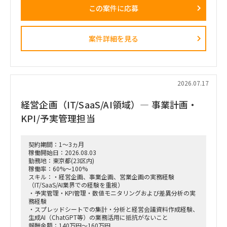
要エンゲージメントとなっています。
この案件に応募
戦略ファームが描いた絵に留まらず、組織再編、営業プロセス
設計、AIツールの導入、人材育成を同時並行で進め、現場の行
動変容までを一気通貫で実現することが本プロジェクトの最大
のミッションです。
案件詳細を見る
■ 担当いただくポジション・役割
「横断タスクフォース（TF）の実質的な推進リードおよび中
身の企画検討」
単なる進捗管理（事務局型PMO）ではなく、ビジネスと
IT（AI）の両面から中身の議論に入り込み、プロジェクトを実
2026.07.17
質的にドライブさせるプレイングマネージャーとしての役割を
期待しています。
経営企画（IT/SaaS/AI領域）— 事業計画・
■ 具体的な業務内容
KPI/予実管理担当
富裕層向けセグメント戦略、KPI設計、新営業モデル設計など
の「上流企画」と、現場への落とし込み・タスクフォースの推
進を同時進行（アジャイル的）で回していただきます。
契約期間：1～3ヵ月
経営・役員クラスに対する定期的なレポーティングおよび直接
稼働開始日：2026.08.03
のディスカッション（壁打ち）への参画。
勤務地：東京都(23区内)
「バディAI」「AIロープレ」「ダッシュボード」等の最先端ツ
稼働率：60%～100%
ールの要件定義から、それを現場の営業員にどう使わせるか
スキル：・経営企画、事業企画、営業企画の実務経験
（行動変容設計）までの定着化支援。
（IT/SaaS/AI業界での経験を重視）
支店長やトップ営業経験を持つクライアント（証券会社側）の
・予実管理・KPI管理・数値モニタリングおよび差異分析の実
コアメンバーとタッグを組み、現場のリアルな知見を取り込み
務経験
ながら実効性の高い設計を行います。
・スプレッドシートでの集計・分析と経営会議資料作成経験、
生成AI（ChatGPT等）の業務活用に抵抗がないこと
報酬金額：140万円～160万円