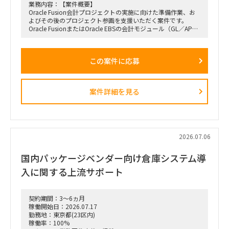
・参画時期：2026年7月中を想定
業務内容：【案件概要】
Oracle Fusion会計プロジェクトの実施に向けた準備作業、お
よびその後のプロジェクト参画を支援いただく案件です。
Oracle FusionまたはOracle EBSの会計モジュール（GL／AP／
AR）に精通し、標準的な業務フロー、機能一覧、機能概要の
文書化に関するアドバイス、または稼働率に応じて実作業をご
担当いただきます。
この案件に応募
会計モジュールの機能を熟知しており、ご自身でモジュール設
定が可能、かつ他者へ指導できるレベルの方が求められていま
す。
案件詳細を見る
【主な業務内容】
・Oracle Fusion会計プロジェクト実施に向けた準備作業
・標準的な業務フローの整理／文書化支援
・会計モジュールの機能一覧、機能概要の文書化支援
・ドキュメント作成に関するアドバイス、または実作業
・その後のOracle Fusionプロジェクトへの参画
2026.07.06
【求める人物像】
国内パッケージベンダー向け倉庫システム導
Oracle FusionまたはEBSの会計モジュールに深い知見を持ち、
単なる利用経験に留まらず、機能理解・設定・ドキュメント
入に関する上流サポート
化・他者への指導まで対応できる方。
コンサルティングファーム出身である必要はなく、知見と実務
遂行能力が重視されます。
契約期間：3～6ヵ月
稼働開始日：2026.07.17
勤務地：東京都(23区内)
稼働率：100%