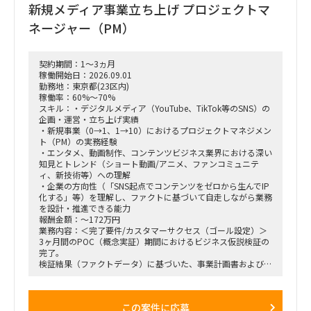
新規メディア事業立ち上げ プロジェクトマ
ネージャー（PM）
契約期間：1～3ヵ月
稼働開始日：2026.09.01
勤務地：東京都(23区内)
稼働率：60%～70%
スキル：・デジタルメディア（YouTube、TikTok等のSNS）の
企画・運営・立ち上げ実績
・新規事業（0→1、1→10）におけるプロジェクトマネジメン
ト（PM）の実務経験
・エンタメ、動画制作、コンテンツビジネス業界における深い
知見とトレンド（ショート動画/アニメ、ファンコミュニテ
ィ、新技術等）への理解
・企業の方向性（「SNS起点でコンテンツをゼロから生んでIP
化する」等）を理解し、ファクトに基づいて自走しながら業務
を設計・推進できる能力
報酬金額：～172万円
業務内容：＜完了要件/カスタマーサクセス（ゴール設定）＞
3ヶ月間のPOC（概念実証）期間におけるビジネス仮説検証の
完了。
検証結果（ファクトデータ）に基づいた、事業計画書および市
場規模予測のブラッシュアップ。
＜業務内容＞
この案件に応募
・稟議通過後の実務（POCフェーズ）におけるプロジェクト