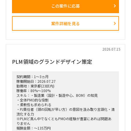
正解がない難易度の高いPJ」にプロジェクトをリードする立場
この案件に応募
で携わっている方
（例）
・全社戦略・事業戦略および中期経営計画策定
・市場環境分析、潜在市場規模（TAM、SAM）の推計、および
案件詳細を見る
競合モデル調査を通じた成長戦略立案
・M&A・アライアンス戦略の立案、ビジネスデューデリジェ
ンス（BDD）の実行、および買収後のPMI支援
・財務モデリング（トップライン・コストの構成要素分解）を
用いた事業計画の蓋然性検証と買収効果定量化
・新規事業開発における事業コンセプト策定、プロトタイピン
2026.07.15
グ、PoC（概念実証）の設計、および市場参入戦略策定
・事業再生に向けた不採算事業の見直し、プロダクトポートフ
PLM領域のグランドデザイン策定
ォリオマネジメント、組織再編計画策定、および全社コスト削
減実行支援
契約期間：1～3ヵ月
稼働開始日：2026.07.27
勤務地：東京都(23区内)
稼働率：80%～100%
スキル：・製造業（設計・製造中心、BOM）の知見
・全体PMO的な役割
・柔軟性も求められる
・PJ責任者（頭の回転が早い方）の意図を汲み取り言語化・清
流化する力
※PLMど真ん中でなくともPMOの経験が豊富にあれば問題あ
りません
報酬金額：～135万円