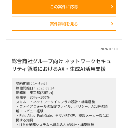
プロジェクト全体は半年ほど前から既に稼働しています。
この案件に応募
現在は要件定義が完了し、開発およびテスト・移行工程へシフ
トしている段階です。
■募集ポジション
・今回はPMOの募集です
案件詳細を見る
※大規模プロジェクトのため、複数の小チームが並行して乱立
する構造となっています。
今回はその中の1チーム(3〜4名規模)のリードをお任せできる
方を募集します。
ただ、スキル次第で他チームや顧客・ユーザー調整メインのチ
ームへのアサインも調整可能です。
2026.07.10
■依頼内容（想定含む）
・担当チームのマネジメントと推進
総合商社グループ向け ネットワークセキュ
└3〜4名規模の小チームにおける進捗管理、課題管理、およ
び主体的なチームリード業務。
リティ領域におけるAX・生成AI活用支援
・ステークホルダー調整
└プロジェクトルーム(常駐先)内での顧客、および業務部門の
ユーザー(実際のシステム利用者)との円滑な要件調整や合意形
契約期間：1～3ヵ月
成。
稼働開始日：2026.08.14
・コンサルティング業務
勤務地：東京都(23区内)
└課題の早期発見・構造化、ロジカルシンキングに基づく解決
稼働率：80%～100%
策の提示、およびファーム水準の報告資料・検討資料の作成。
スキル：・ネットワークインフラの設計・構築経験
・ファイアウォールの設定ファイル、ポリシー、ACL等の読
解・レビュー経験
・Palo Alto、FortiGate、ヤマハRTX等、複数メーカー製品に
関する知見
・LLMを業務システムへ組み込んだ設計・構築経験