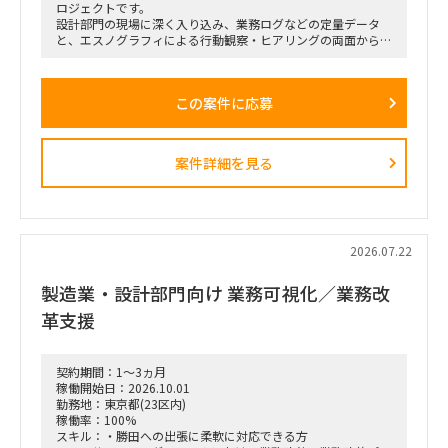
ロジェクトです。
設計部門の現場に深く入り込み、業務ログなどの定量データ
と、エスノグラフィによる行動観察・ヒアリングの両面から、
業務上の無駄やボトルネック、潜在的な課題を抽出します。
抽出した課題を分析・構造化したうえで、改善施策、費用対効
果、実行ロードマップを策定し、クライアントの幹部・役員層
この案件に応募
に対する改革提案および最終報告までを担います。
■業務内容
・業務ログ取得・分析を行うメーカーとの連携およびディレク
案件詳細を見る
ション
・設計部門のオフィス内における行動観察、エスノグラフィ調
査
・現場担当者へのヒアリングおよび顕在・潜在課題の整理
・課題の分析、構造化およびボトルネックの特定
・改善施策および対策方針の立案
2026.07.22
・改善施策における費用対効果の試算
・実行に向けたロードマップの策定
製造業・設計部門向け 業務可視化／業務改
・幹部層への中間報告、最終報告資料の作成およびプレゼンテ
ーション
革支援
■ポジション
・エスノグラフィによる行動観察
契約期間：1～3ヵ月
・現場担当者へのヒアリング
稼働開始日：2026.10.01
・業務課題の抽出、整理、分析
勤務地：東京都(23区内)
・課題の構造化および改善施策の検討
稼働率：100%
・調査結果、分析結果の資料化
スキル：・勝田への出張に柔軟に対応できる方