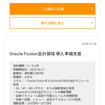
管理、顧客との期待値調整、エスカレーション対応などを通じ
• 業務運営PM
て、プロジェクトマネジメントの品質向上を推進いただきま
BPO先のSV（5名）と密に連携し、145名体制の日次運営状況
この案件に応募
す。
（KPI等）のモニタリングと品質管理
本案件における「QA/QC」は、システムや開発成果物そのも
のの品質管理ではなく、進捗管理・顧客リレーション・期待値
【求める人物像】
コントロールなど、プロジェクトマネジメント品質の管理・改
スピード感があり、状況の変化に対して柔軟かつ前向きに対応
案件詳細を見る
善を指します。
できる方
BPO先と良好なパートナーシップを築きつつ、論理的な指示
【主な業務内容】
出しや課題解決ができる方
・複数の開発プロジェクトにおける進捗・課題・リスクの横断
管理
・各プロジェクトのPM、テックリードとの連携・マネジメン
2026.07.08
ト
・発注元、経営層、現場メンバーとのステークホルダー調整
Oracle Fusion会計領域 導入準備支援
・顧客との期待値調整、論点整理、合意形成
・重要課題のエスカレーションおよび解決推進
・新規領域における開発プロジェクトの推進
・プロジェクト管理プロセスや品質基準の整備・横展開
契約期間：1～3ヵ月
稼働開始日：2026.08.17
【プロジェクト体制】
勤務地：東京都(23区内)
・全社規模：約100名
稼働率：100%
・1プロジェクトあたり：開発エンジニア数名～十数名
スキル：・Oracle FusionまたはOracle EBSの会計モジュール
・複数プロジェクトが並行稼働
知見
・マネジメント対象：横断で50～100名規模
・GL／AP／ARいずれか、または複数領域の知見
・FusionまたはEBS会計モジュールの機能理解
・稼働率：週5日／100％を希望
・自身でモジュール設定が可能なレベルの実務経験
・勤務形態：基本リモート
・他者へ指導、レビュー、助言ができるレベルの知見
※必要に応じて打ち合わせあり
報酬金額：150万円～187万円