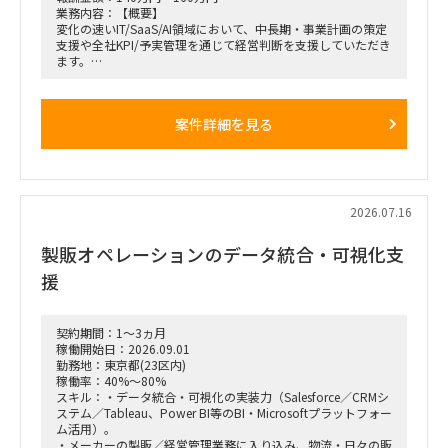
業務内容：【概要】
変化の速いIT/SaaS/AI領域において、中長期・事業計画の策定
支援や全社KPI/予実管理を通じて経営判断を支援していただき
ます。
経営会議向け資料作成や差異分析を行い、生成AIを活用した業
務改善に抵抗のない方を求めます。
案件詳細を見る
【具体的な仕事内容】
・中長期・事業計画の策定支援および計画の継続的アップデー
ト支援
・全社KPIの設計・集計・モニタリング、予実管理と差異分析
の実務遂行
・経営会議／ボード会議向け資料作成および報告支援（数値の
2026.07.16
可視化と説明）
製販オペレーションのデータ統合・可視化支
・勤務形態：ハイブリッド（勤務地：新宿エリア）
・開始時期：8/3～
援
・チーム構成：事業戦略部門所属（面談実施者：事業戦略部門
長）
契約期間：1～3ヵ月
稼働開始日：2026.09.01
勤務地：東京都(23区内)
稼働率：40%～80%
スキル：・データ統合・可視化の実装力（Salesforce／CRMシ
ステム／Tableau、Power BI等のBI・Microsoftプラットフォー
ム活用）。
・メーカーの製販／経営管理業務に入り込み、物流・日々の販