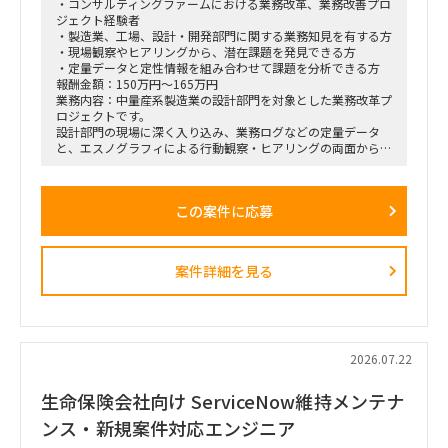
・コンサルティングファームにおける業務改革、業務改善プロ
■契約条件
ジェクト経験者
・参画期間：2026年10月1日～2026年12月28日
・製造業、工場、設計・開発部門に関する業務知見を有する方
または2027年1月31日まで
・現場観察やヒアリングから、潜在課題を発見できる方
・稼働率：100％想定
・定量データと定性情報を組み合わせて課題を分析できる方
報酬金額：150万円～165万円
■勤務地・働き方
業務内容：中量産系製造業の設計部門を対象とした業務改革プ
・出張先：茨城県ひたちなか市・勝田駅周辺
ロジェクトです。
・勝田への訪問頻度は週によって変動
設計部門の現場に深く入り込み、業務ログなどの定量データ
・訪問が発生しない週もある一方、プロジェクト中盤は週3～
と、エスノグラフィによる行動観察・ヒアリングの両面から、
4日程度の出張が発生する可能性あり
業務上の無駄やボトルネック、潜在的な課題を抽出します。
・プロジェクト開始直後および終了前は、出張頻度が比較的少
抽出した課題を分析・構造化したうえで、改善施策、費用対効
なくなる想定
果、実行ロードマップを策定し、クライアントの幹部・役員層
・勝田出張以外の日はリモートワーク
この案件に応募
に対する改革提案および最終報告までを担います。
・必要に応じて元請会社の麹町出社
■業務内容
・業務ログ取得・分析を行うメーカーとの連携およびディレク
案件詳細を見る
ション
・設計部門のオフィス内における行動観察、エスノグラフィ調
査
・現場担当者へのヒアリングおよび顕在・潜在課題の整理
・課題の分析、構造化およびボトルネックの特定
・改善施策および対策方針の立案
2026.07.22
・改善施策における費用対効果の試算
・実行に向けたロードマップの策定
生命保険会社向け ServiceNow維持メンテナ
・幹部層への中間報告、最終報告資料の作成およびプレゼンテ
ーション
ンス・新規案件対応エンジニア