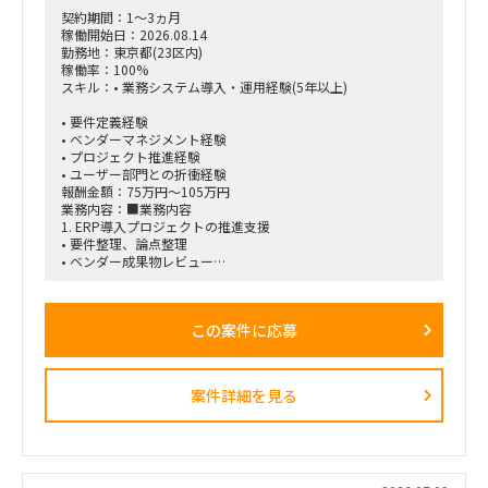
・不整合発生時のアラート機構および人間による確認フローの
契約期間：1～3ヵ月
設計
稼働開始日：2026.08.14
・AIエージェントの設計・作り込み
勤務地：東京都(23区内)
・ネットワーク知識が浅いメンバーへの説明、教育・仕組み化
稼働率：100%
・プロジェクト推進、課題整理、改善提案
スキル：• 業務システム導入・運用経験(5年以上)
■求める人物像
• 要件定義経験
・プロジェクトを主体的にリードできる方
• ベンダーマネジメント経験
・不足している論点や課題を自ら発見し、改善提案まで行える
• プロジェクト推進経験
方
• ユーザー部門との折衝経験
・ネットワークと生成AIの双方に知見を持ち、両領域をつなげ
報酬金額：75万円～105万円
て設計できる方
業務内容：■業務内容
・技術的な内容を、ネットワーク知識が浅いメンバーにも分か
1. ERP導入プロジェクトの推進支援
りやすく説明できる方
• 要件整理、論点整理
・「なぜこの観点を確認する必要があるのか」という背景まで
• ベンダー成果物レビュー
含めて、仕組み化・教育ができる方
• 課題管理、進捗管理
• UAT計画・実施支援
■契約条件
• 移行計画策定支援
・開始時期：2026年8月1日予定
この案件に応募
• 会議運営および議事録作成
・契約期間：初回2カ月予定
※初回はトライアル的な位置付け。以降、継続の可能性あり
2. 業務システム導入・刷新支援
・稼働率：80～100％
以下システムの導入・改善案件推進
・勤務形態：リモートベース
案件詳細を見る
• 人事システム
• Salesforce/Kintone
• ワークフローシステム
• ヘルプデスクシステム
• 入退館管理システム
• 来客管理システム