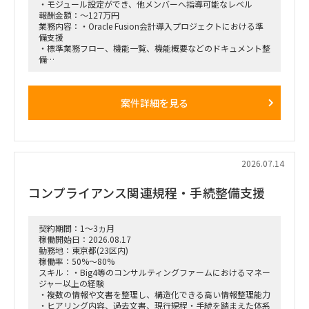
・モジュール設定ができ、他メンバーへ指導可能なレベル
報酬金額：～127万円
業務内容：・Oracle Fusion会計導入プロジェクトにおける準
備支援
・標準業務フロー、機能一覧、機能概要などのドキュメント整
備
・準備フェーズ後はOracle Fusion導入プロジェクトへ参画予
定
案件詳細を見る
2026.07.14
コンプライアンス関連規程・手続整備支援
契約期間：1～3ヵ月
稼働開始日：2026.08.17
勤務地：東京都(23区内)
稼働率：50%～80%
スキル：・Big4等のコンサルティングファームにおけるマネー
ジャー以上の経験
・複数の情報や文書を整理し、構造化できる高い情報整理能力
・ヒアリング内容、過去文書、現行規程・手続を踏まえた体系