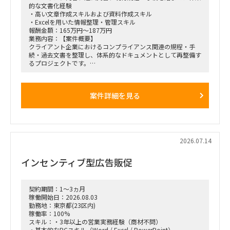
的な文書化経験
・高い文章作成スキルおよび資料作成スキル
・Excelを用いた情報整理・管理スキル
報酬金額：165万円～187万円
業務内容：【案件概要】
クライアント企業におけるコンプライアンス関連の規程・手
続・過去文書を整理し、体系的なドキュメントとして再整備す
るプロジェクトです。
関係者へのヒアリング内容や既存資料をもとに、現状の規程・
手続を整理・可視化し、関係者が参照・運用しやすい形での文
書化を推進していただきます。
案件詳細を見る
【主な業務内容】
・関係者へのヒアリング内容の整理
・過去文書、現行規程、業務手続の収集・分析
・コンプライアンス関連文書の体系整理
・規程、手続、関連文書の構造化・可視化
2026.07.14
・Excelを用いた情報整理および進捗・文書管理
・各種説明資料、整理資料、成果物の作成
インセンティブ型広告販促
・関係部署およびプロジェクト関係者との調整
【求める人物像】
・大量かつ複雑な情報を整理し、分かりやすく体系化できる方
契約期間：1～3ヵ月
・関係者へのヒアリングから必要な情報を引き出し、文書へ落
稼働開始日：2026.08.03
とし込める方
勤務地：東京都(23区内)
・自ら論点を整理し、主体的に成果物作成を進められる方
稼働率：100%
・経営層や管理職を含む関係者と円滑にコミュニケーションが
スキル：・3年以上の営業実務経験（商材不問）
取れる方
・基本的なPCスキル（Word / Excel / PowerPoint）