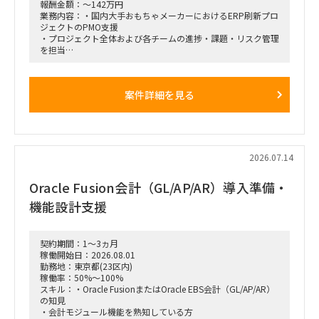
報酬金額：～142万円
業務内容：・国内大手おもちゃメーカーにおけるERP刷新プロ
ジェクトのPMO支援
・プロジェクト全体および各チームの進捗・課題・リスク管理
を担当
・ステークホルダーとの調整、課題解決、会議運営などプロジ
ェクト推進を担う
案件詳細を見る
2026.07.14
Oracle Fusion会計（GL/AP/AR）導入準備・
機能設計支援
契約期間：1～3ヵ月
稼働開始日：2026.08.01
勤務地：東京都(23区内)
稼働率：50%～100%
スキル：・Oracle FusionまたはOracle EBS会計（GL/AP/AR）
の知見
・会計モジュール機能を熟知している方