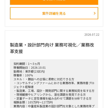
の推進、リード。
・3ヶ月間の検証マイルストーン（ガントチャート等）の設計
および進行管理。
案件詳細を見る
・市場調査、ヒアリング対象（パートナー等）の調査・選定・
実行。
・収集したデータの分析と、それに基づいた初期仮説のアップ
デート。
・事業計画、ターゲット層の選定、市場規模の再見直し。
・週1回または隔週1回程度の定例ミーティングへの参加、お
2026.07.22
よび進捗報告。
製造業・設計部門向け 業務可視化／業務改
革支援
契約期間：1～3ヵ月
稼働開始日：2026.10.01
勤務地：東京都(23区内)
稼働率：100%
スキル：・勝田への出張に柔軟に対応できる方
・コンサルティングファームにおける業務改革、業務改善プロ
ジェクト経験者
・製造業、工場、設計・開発部門に関する業務知見を有する方
・現場観察やヒアリングから、潜在課題を発見できる方
・定量データと定性情報を組み合わせて課題を分析できる方
報酬金額：105万円～127万円
業務内容：中量産系製造業の設計部門を対象とした業務改革プ