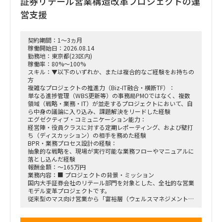
証券リテール営業構造改革プロジェクトの運
（PM/PL補助業務）
営支援
働き方：要相談（リモートワーク中心を想定）
契約期間：1～3ヵ月
稼働開始日：2026.08.14
勤務地：東京都(23区内)
稼働率：80%～100%
スキル：▼以下のいずれか、または複合的なご経験をお持ちの
方
複雑なプロジェクトの推進力（Biz-IT融合・横断TF）：
単なる進捗管理（WBS更新等）の事務局PMOではなく、複数
領域（戦略・業務・IT）が並走するプロジェクトにおいて、自
ら中身の議論に入り込み、課題解決をリードした経験
エグゼクティブ・コミュニケーション能力：
経営陣・役員クラスに対する定期レポーティング、および壁打
ち（ディスカッション）の相手を務めた経験
BPR・業務プロセス設計の経験：
抽象的な戦略を、現場が実行可能な業務フローやマニュアルに
落とし込んだ経験
報酬金額：～165万円
業務内容：■ プロジェクトの背景・ミッション
国内大手証券会社のリテール部門を対象とした、全社的な営業
モデル変革プロジェクトです。
従来型のマス向け営業から「富裕層（ウェルスマネジメント）
特化型」へのシフトを掲げ、本件は「FY26業務計画の中核施
策」として経営陣・役員クラスが直接スポンサーを務める最重