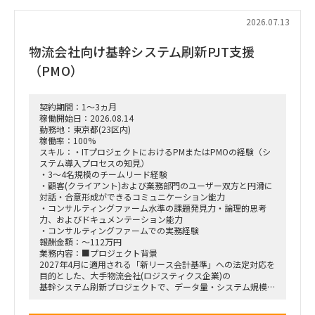
・データベース、外部API、既存システムとの連携設計
2026.07.13
【契約期間】
物流会社向け基幹システム刷新PJT支援
即日～未定
※9月開始も相談可能
（PMO）
【勤務地】
大森拠点への常駐
契約期間：1～3ヵ月
稼働開始日：2026.08.14
勤務地：東京都(23区内)
稼働率：100%
スキル：・ITプロジェクトにおけるPMまたはPMOの経験（シ
ステム導入プロセスの知見）
・3〜4名規模のチームリード経験
・顧客(クライアント)および業務部門のユーザー双方と円滑に
対話・合意形成ができるコミュニケーション能力
・コンサルティングファーム水準の課題発見力・論理的思考
力、およびドキュメンテーション能力
・コンサルティングファームでの実務経験
報酬金額：～112万円
業務内容：■プロジェクト背景
2027年4月に適用される「新リース会計基準」への法定対応を
目的とした、大手物流会社(ロジスティクス企業)の
基幹システム刷新プロジェクトで、データ量・システム規模と
もに非常に大きい大規模案件となります。
■フェーズ