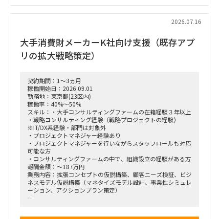
ンス（BDD）の実行、および買収後のPMI支援
・財務モデリング（トップライン・コストの構成要素分解）を
用いた事業計画の蓋然性検証と買収効果定量化
2026.07.16
・新規事業開発における事業コンセプト策定、プロトタイピン
グ、PoC（概念実証）の設計、および市場参入戦略策定
大手消費財メーカーK社向け支援（既存アプ
・事業再生に向けた不採算事業の見直し、プロダクトポートフ
ォリオマネジメント、組織再編計画策定、および全社コスト削
リの拡大戦略策定）
減実行支援
契約期間：1～3ヵ月
稼働開始日：2026.09.01
勤務地：東京都(23区内)
稼働率：40%～50%
スキル：・大手コンサルティングファームの在籍経験３年以上
・戦略コンサルティング経験（戦略プロジェクトの経験）
※IT/DX系経験・部門は対象外
・プロジェクトマネジャー経験あり
・プロジェクトマネジャーを行いながらスタッフロールも対応
可能な方
・コンサルティングファームの中で、組織設立の経験がある方
報酬金額：～187万円
業務内容：拡張コンセプトの仮説構築、顧客ニーズ検証、ビジ
ネスモデル仮説構築（マネタイズモデル設計、事業性シミュレ
ーション、アクションプラン策定）
■戦略コンサルティングの具体的なイメージ
「全社戦略・中期経営計画の策定」のような「抽象度が高く、