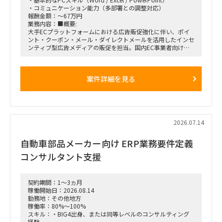
・コミュニケーション能力（多部署との調整対応）
【勤務地】
報酬金額：～67万円
東京都千代田区・大手町
業務内容：■概要:
※週2～3日程度の出社を想定
大手ECプラットフォームにおける広告販促強化に伴い、ポイ
ント・クーポン・メール・ダイレクトメールを活用したインセ
【期間】
ンティブ型広告メディアの販促を担当。国内EC事業者向け広
2026年8月中旬～2026年11月末
告売上拡大に向け、社内営業担当と連携して業務を推進。
【稼働率】
■稼働率:100%（週5常駐）
50～80％
案件詳細を見る
■契約開始時期:3ヶ月～
※80％稼働可能な方を優先
■備考:準委任契約、160時間程度、PC貸与あり
2026.07.14
自動車部品メーカー向け ERP業務要件定義
コンサルタント支援
契約期間：1～3ヵ月
稼働開始日：2026.08.14
勤務地：その他地方
稼働率：80%～100%
スキル：・BIG4出身、または同等レベルのコンサルティング
経験