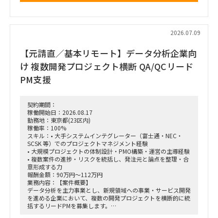
BPO先のディレクションや日々のタスク整理、課題解決をリ
ードしていただきます。
■ 契約期間
2026.07.09
• ASAP ～ 2026年8月31日
■ 勤務地
【元請直／基本リモート】データ分析企業向
• 調布駅
■ 稼働条件（時間・シフト）
け 複数開発プロジェクト横断 QA/QCリード
• 稼働時間: 9:00 ～ 18:00
• 勤務日: シフト制（土日祝の出勤あり）
PM支援
※土日含め週5で100％の稼働
※センター自体は土日祝も稼働するため、本ポジションの3名
でローテーションを組み、土日出勤の際は平日に代休（シフト
契約期間：
休み）を取得していただきます。
稼働開始日：2026.08.17
勤務地：東京都(23区内)
■ 業務内容（役割分担）
稼働率：100%
現場の最前線に立つオペレーターではなく、一歩引いた「プロ
スキル：• 大手システムインテグレーター（富士通・NEC・
ジェクトマネージャー」の視点で、BPOベンダーをコントロ
SCSK 等）でのプロジェクトマネジメント経験
ールしていただきます。
• 大規模プロジェクトの体制設計・PMO構築・運営の主導経験
• BPOディレクション・タスク整理
• 複数案件の進捗・リスクを統括し、発注元と論点を整理・合
立ち上げ期の流動的な状況下において、必要なオペレーショ
意形成する力
ン・タスクを整理し、BPO先（委託先）へ的確に指示・展開
報酬金額：90万円～112万円
• 業務フローの構築・切り分け
業務内容：【案件概要】
一次対応窓口としての問い合わせ管理と、専門部署（内部担当
データ分析を主力事業とし、新規領域への事業・サービス開発
者）へ繋ぐべきエスカレーションフローの構築・運用
を進める企業において、複数の開発プロジェクトを横断的に統
• 運営状況・課題管理
括するリードPMを募集します。
現場から上がってくる日々の課題を抽出し、解決策を策定。ク
各プロジェクトのPM・テックリードと連携し、進捗・リスク
ライアントへの適時報告・エスカレーション