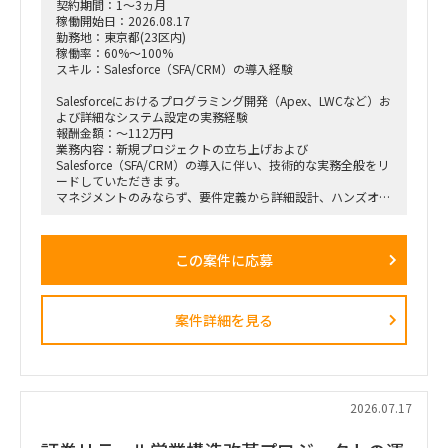
契約期間：1～3ヵ月
稼働開始日：2026.08.17
勤務地：東京都(23区内)
稼働率：60%～100%
スキル：Salesforce（SFA/CRM）の導入経験
Salesforceにおけるプログラミング開発（Apex、LWCなど）お
よび詳細なシステム設定の実務経験
報酬金額：～112万円
業務内容：新規プロジェクトの立ち上げおよび
Salesforce（SFA/CRM）の導入に伴い、技術的な実務全般をリ
ードしていただきます。
マネジメントのみならず、要件定義から詳細設計、ハンズオン
でのシステム設定や開発まで、裁量を持って幅広くお任せしま
す。
この案件に応募
【具体的な業務例】
Salesforce（SFA/CRM）の導入、カスタマイズ、および詳細設
定
案件詳細を見る
Apex、Visualforce、Lightning Web Components（LWC）な
どを用いたプログラミング・開発実務が出来る方
クライアントの要望に応じた技術的な要件定義、および仕様設
計
2026.07.17
プロジェクト全体の進捗管理、および技術的な課題解決