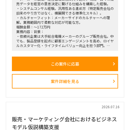
売データを経営の意思決定に繋げる仕組みを構築した経験。
・システムコンサル経験。汎用性ある進め方（特定販売会社の
旧来のやり方ではなく、横展開できる標準化スキル）。
・カルチャーフィット：メーカーサイドのカルチャーへの理
解。業務範囲内で柔軟な対応が可能な方。
報酬金額：～172万円
業務内容：背景：
・依頼元企業は大手総合電機メーカーのグループ販売会社。中
でも、製品登録を起点に顧客エンゲージメントを高め、ロイヤ
ルカスタマー化・ライフタイムバリュー向上を担う部門。
・上記組織では、従来のプロダクト別組織から、興味関心軸型
組織へ移行。
・依頼元組織はD2C（パーソナルエンターテインメントプロダ
この案件に応募
クト＝ヘッドホン・スピーカー等）を担当し、新規ビジネスの
POCを直営店・Webで現場実装する役割を担う。
・新規開発と既存カテゴリービジネスを限られたリソースで回
しきるには、土台となるオペレーション効率化・業務標準化が
案件詳細を見る
不可欠。だがその専門人材が社内におらず、既存メンバーが兼
務で対応。
依頼業務：
・データ統合／製販オペレーション。日次・週次・月次の各頻
度で売上状況を見て在庫補給を判断し、月末月初に実績を踏ま
2026.07.16
えて事業計画・販売計画を見直すサイクルを、データ統合と可
視化で回る状態にする。
販売・マーケティング会社におけるビジネス
・様々な種類・量のデータをざっと紐解き、経営層が意思決定
モデル仮説構築支援
しやすい形／現場でオペレーションが回る形に整理。