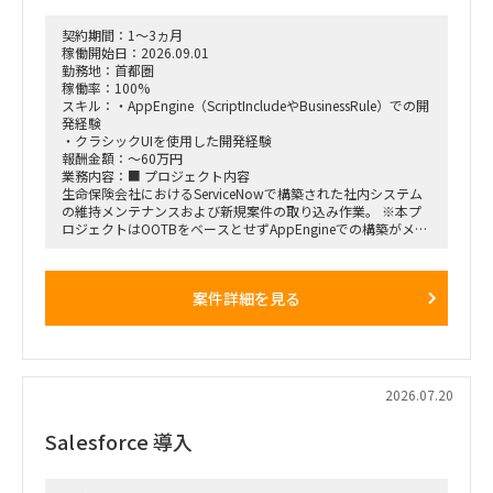
■ポジション
・行動観察、ヒアリング、課題分析から施策立案までの実行
契約期間：1～3ヵ月
・調査・分析結果の構造化および資料化
稼働開始日：2026.09.01
・費用対効果の試算、ロードマップ策定
勤務地：首都圏
・下位メンバーのリードおよびタスク管理
稼働率：100%
・幹部層向け報告資料の作成、プレゼンテーション支援
スキル：・AppEngine（ScriptIncludeやBusinessRule）での開
発経験
■契約条件
・クラシックUIを使用した開発経験
・参画期間：2026年10月1日～2026年12月28日
報酬金額：～60万円
または2027年1月31日まで
業務内容：■ プロジェクト内容
・稼働率：100％想定
生命保険会社におけるServiceNowで構築された社内システム
の維持メンテナンスおよび新規案件の取り込み作業。 ※本プ
■勤務地・働き方
ロジェクトはOOTBをベースとせずAppEngineでの構築がメイ
・出張先：茨城県ひたちなか市・勝田駅周辺
ンとなるため、スクリプト開発が多い環境です。
・勝田への訪問頻度は週によって変動
・訪問が発生しない週もある一方、プロジェクト中盤は週3～
■ 契約期間
4日程度の出張が発生する可能性あり
案件詳細を見る
・9/1～（※可能ならば８月中からのジョインを希望）
・プロジェクト開始直後および終了前は、出張頻度が比較的少
なくなる想定
■ 勤務地
・勝田出張以外の日はリモートワーク
多摩センター（※立地的に通勤が難しい場合はリモート勤務
・必要に応じて元請会社の麹町出社
可）
2026.07.20
Salesforce 導入