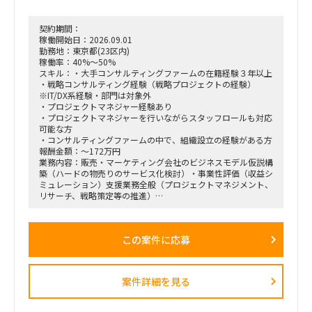
・この領域は依頼元組織の上位者含め「最低限の精度が担保さ
れればよい・AI化で工数削減」という合意があり、AI／BIと相
契約期間：
性が良い。1〜2ヶ月でガッツリ作り込み、担当が1人抜けても
稼働開始日：2026.09.01
成立する状態にしたい。
勤務地：東京都(23区内)
稼働率：40%～50%
スキル：・大手コンサルティングファームの在籍経験３年以上
・戦略コンサルティング経験（戦略プロジェクトの経験）
※IT/DX系経験・部門は対象外
・プロジェクトマネジャー経験あり
・プロジェクトマネジャーを行いながらスタッフロールも対応
可能な方
・コンサルティングファームの中で、組織設立の経験がある方
報酬金額：～172万円
業務内容：販売・マーケティング会社のビジネスモデル仮説構
築（ハードの物売りのサービス化検討）・事業性評価（収益シ
ミュレーション）支援業務全般（プロジェクトマネジメント、
リサーチ、戦略策定等の推進）
＜業務内容＞
「全社戦略・中期経営計画の策定」のような「抽象度が高く、
この案件に応募
正解がない難易度の高いPJ」にプロジェクトをリードする立場
で携わっている方
（例）
・全社戦略・事業戦略および中期経営計画策定
案件詳細を見る
・市場環境分析、潜在市場規模（TAM、SAM）の推計、および
競合モデル調査を通じた成長戦略立案
・M&A・アライアンス戦略の立案、ビジネスデューデリジェ