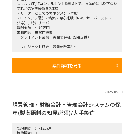
スキル：SE/ITコンサルタント5年以上で、具体的には以下のい
ずれかの実務経験を2年以上
・リーダーとしてのマネジメント経験
・ITインフラ設計・構築・保守経験（NW、サーバ、ストレー
ジ等）、特にサーバ
報酬金額：～90万円
業務内容：■案件概要
□クライアント業態：某保険会社（SIer支援）
□プロジェクト概要：基盤更改案件
□作業内容：インフラ領域におけるマネジメント、計画・デー
タ移行管理・課題解決
案件詳細を見る
■働き方/勤務場所：京王堀之内駅(常駐のみ)
2025.05.13
購買管理・財務会計・管理会計システムの保
守(製薬原料の知見必須)/大手製造
契約期間：6～12ヵ月
稼働開始日：