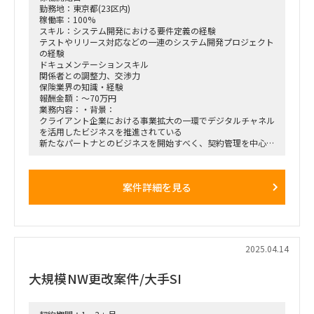
勤務地：東京都(23区内)
稼働率：100%
スキル：システム開発における要件定義の経験
テストやリリース対応などの一連のシステム開発プロジェクト
の経験
ドキュメンテーションスキル
関係者との調整力、交渉力
保険業界の知識・経験
報酬金額：～70万円
業務内容：・背景：
クライアント企業における事業拡大の一環でデジタルチャネル
を活用したビジネスを推進されている
新たなパートナとのビジネスを開始すべく、契約管理を中心と
したシステムの開発を推進している
プロジェクトはアジャイル開発方式を採用している
新パートナとのビジネス開始に向けた取り組みにおいて、要件
案件詳細を見る
定義（ユーザーストーリー作成）などを
進めるリソースが不足している
・業務内容：
ビジネス要件/システム要件の整理、ドキュメント化（ユーザ
ーストーリー作成）
開発ベンダーへの要件説明、実装仕様の調整
2025.04.14
受け入れテストを中心としたテスト企画・実行
リリース計画に基づく、本番リリース後の検証や業務部門への
大規模NW更改案件/大手SI
仕様説明などのリリース対応
プロジェクト関係者への各種レポーティング
プロジェクト推進上のリスクや課題の特定、対応策の整備・実
行