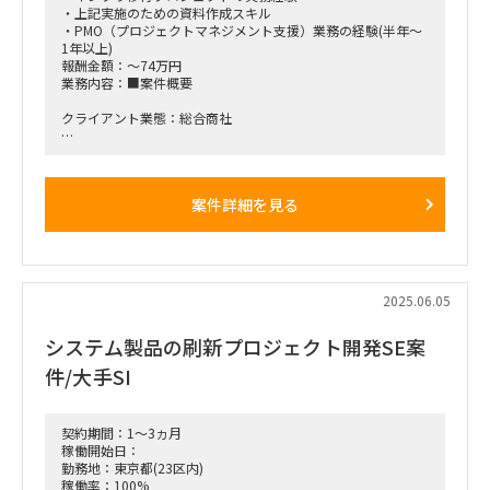
・上記実施のための資料作成スキル
・PMO（プロジェクトマネジメント支援）業務の経験(半年～
1年以上)
報酬金額：～74万円
業務内容：■案件概要
クライアント業態：総合商社
□背景と目的：サーバーのクラウド移行案件が推進されており
ます。
案件詳細を見る
□プロジェクト概要：大手SI様にて、ご支援の総合商社様にて
サーバーのクラウド移行案件が推進されております。
□作業内容：PMOを担って頂く
□期待される役割と動き：クラウドサーバーに関する知見、経
2025.06.05
験をお持ちでPMOを担って頂ける方を募集しております。
システム製品の刷新プロジェクト開発SE案
■働き方/勤務場所：基本リモート(エンドのお客様次第で出社
あり) ※勤務地確認中
件/大手SI
契約期間：1～3ヵ月
稼働開始日：
勤務地：東京都(23区内)
稼働率：100%