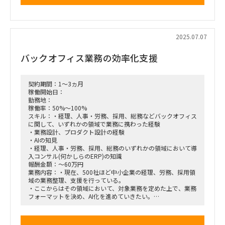
ル、予算、リスク管理）
・各種ステークホルダー（クライアント・パッケージベンダ
ー・現場等）との調整・合意形成
・ベンダーマネジメント（品質・コスト・納期管理）
・変革後の運用定着支援、教育・マニュアル作成、KPIモニタ
2025.07.07
リング体制の構築
バックオフィス業務の効率化支援
勤務地：品川
契約期間：1～3ヵ月
稼働開始日：
勤務地：
稼働率：50%～100%
スキル：・経理、人事・労務、採用、総務などバックオフィス
に関して、いずれかの領域で業務に携わった経験
・業務設計、プロダクト設計の経験
・AIの知見
・経理、人事・労務、採用、総務のいずれかの領域において導
入コンサル(何かしらのERP)の知識
報酬金額：～60万円
業務内容：・現在、500社ほど中小企業の経理、労務、採用領
域の業務整理、支援を行っている。
・ここからはその領域において、対象業務を定めた上で、業務
フォーマットを決め、AI化を進めていきたい。
・その為、AIエージェント事業を立ち上げたい。(業務特定〜
要件定義まで、できれば開発PMも)
・案件の半分くらいは業務内容の資料化などできている。半分