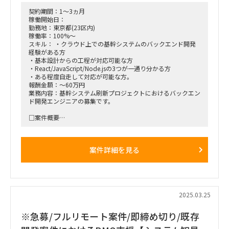
契約期間：1～3ヵ月
稼働開始日：
勤務地：東京都(23区内)
稼働率：100%～
スキル： ・クラウド上での基幹システムのバックエンド開発
経験がある方
・基本設計からの工程が対応可能な方
・React/JavaScript/Node.jsの3つが一通り分かる方
・ある程度自走して対応が可能な方。
報酬金額：～60万円
業務内容：基幹システム刷新プロジェクトにおけるバックエン
ド開発エンジニアの募集です。
□案件概要
・出版会社様向けの基幹システム構築プロジェクトに参画いた
だくエンジニアを募集しています
・Azure環境でのバックエンド開発およびAPI設計を担当
案件詳細を見る
□背景
・現在、SI会社様が主導する基幹システムの刷新が進行中
・フロントエンド開発は12月に完了し、インフラ整備とバッ
クエンドの環境整備は1月に完了
・2月からのバックエンド開発フェーズにお力をお貸しくださ
2025.03.25
い
※急募/フルリモート案件/即締め切り/既存
【契約期間】4月即日～６月または７月
【勤務場所】神保町（リモートと出社はハイブリッド）