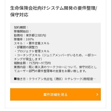
生命保険会社向けシステム開発の要件整理/
保守対応
契約期間：
稼働開始日：
勤務地：東京都(23区内)
稼働率：100%
スキル：・要件定義スキル
・部署間の調整力
・プロジェクト管理スキル
・コーチングスキル（ジュニアメンバーがいるため、一部コー
チングが発生します）
報酬金額：75万円～97万円
業務内容：既に導入済のワークフローについて、保守対応とし
てユーザー部門の要件整理等の支援をお願い致します。
■働き方：クライアン先出社（港区）※テレワーク2割程度可
能
■稼働想定時期：即日～2025年12月末※3月末までは継続す
案件詳細を見る
る見込み