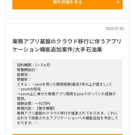
案件詳細を見る
はぐちゃぐちゃ。
【具体的な業務】
経理、人事・労務、採用、総務などバックオフィスに関して、
いずれかの領域のAIを活用したシステム導入を支援いただきた
い。
2025.07.01
業務アプリ基盤のクラウド移行に伴うアプリ
ケーション機能追加案件/大手石油業
契約期間：1～3ヵ月
稼働開始日：
勤務地：
稼働率：
スキル：・javaを用いた開発経験(最低3年以上が望ましい)
・azureの知見
→azure上に乗せた業務アプリ開発をjavaで行っていた経験が
理想。
報酬金額：～90万円
業務内容：【案件概要】
業務アプリ基盤のクラウド移行が推進されております。これに
合わせて搭載されるアプリケーションへの機能追加を予定して
おります。
Java開発経験(3年以上)とAzure上で稼働するJavaアプリ開発
経験をお持ちでPL指揮のもと要件定義～実装、リリースまで