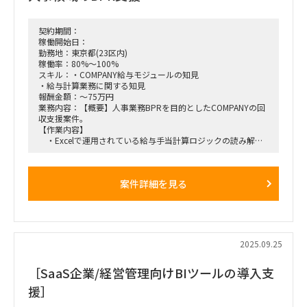
・CDP・BIなどのデータ基盤上でのプロダクトの展開、機能追
加、サポート
契約期間：
期間：即日～長期
稼働開始日：
勤務地：東京都(23区内)
勤務地：海浜幕張、リモート併用（出社週2程度）
稼働率：80%～100%
スキル：・COMPANY給与モジュールの知見
・給与計算業務に関する知見
報酬金額：～75万円
業務内容：【概要】人事業務BPRを目的としたCOMPANYの回
収支援案件。
【作業内容】
・Excelで運用されている給与手当計算ロジックの読み解き
・COMPANY給与モジュールでの設計、設定、テストの実施
（開発はベンダーがします）
・人事業務のヒアリングを通じたCOMPANY利用方法や設計
案件詳細を見る
改善点の洗い出しと改善実行
・特定領域の人事業務に関する業務フローの作成
【作業場所】基本リモート（必要時出社あり／最寄り：東急井
の頭線 西永福駅）
2025.09.25
［SaaS企業/経営管理向けBIツールの導入支
援］