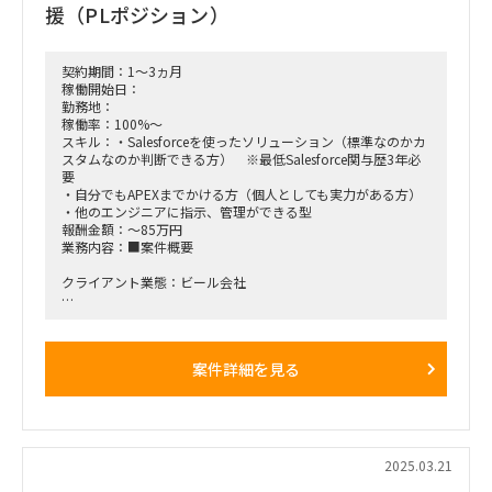
■出社頻度
援（PLポジション）
・フルリモート
※ただし、竹芝駅に月1～2回出社する可能性有
契約期間：1～3ヵ月
稼働開始日：
勤務地：
稼働率：100%～
スキル：・Salesforceを使ったソリューション（標準なのかカ
スタムなのか判断できる方） ※最低Salesforce関与歴3年必
要
・自分でもAPEXまでかける方（個人としても実力がある方）
・他のエンジニアに指示、管理ができる型
報酬金額：～85万円
業務内容：■案件概要
クライアント業態：ビール会社
□プロジェクト概要：
salesforceを使ったソリューションの開発PJが進行中。
PJにおけるリードエンジニアが不足しているため、追加募集い
案件詳細を見る
たします。
□期待される役割と動き：
業務詳細は未定ですが、下記該当する方であれば、問題なくご
対応頂けます。
・Salesforceを使ったソリューション（標準なのかカスタムな
2025.03.21
のか判断できる方）