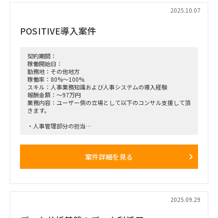
2025.10.07
POSITIVE導入案件
契約期間：
稼働開始日：
勤務地：その他地方
稼働率：80%～100%
スキル：人事業務知識および人事システムの導入経験
報酬金額：～97万円
業務内容：ユーザー側の立場として以下のコンサル支援して頂
きます。
・人事管理部分の担当
・ベンダー対応やユーザー支援
就業条件：原則フルリモート。ただし、月2回日帰りで福岡に
案件詳細を見る
出張
参画時期：即日
稼働率：100％（調整可能）
2025.09.29