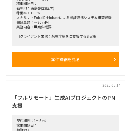
稼働開始日：
勤務地：東京都(23区内)
稼働率：100%
スキル：・EntraID＋Intuneによる認証連携システム構築経験
報酬金額：～90万円
業務内容：■案件概要
□クライアント業態：某省庁様をご支援するSier様
□プロジェクト概要：ネットワークシステム構築案件が推進さ
れております。EntraID＋Intuneの認証連携システム構築をに
なって頂ける方を募集しております。
案件詳細を見る
■働き方/勤務場所：大手町(常駐)
■備考：勤務時間 9:00~18:00
2025.05.14
「フルリモート」生成AIプロジェクトのPM
支援
契約期間：1～3ヵ月
稼働開始日：
勤務地：