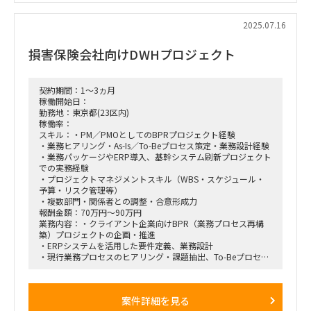
2025.07.16
損害保険会社向けDWHプロジェクト
契約期間：1～3ヵ月
稼働開始日：
勤務地：東京都(23区内)
稼働率：
スキル：・PM／PMOとしてのBPRプロジェクト経験
・業務ヒアリング・As-Is／To-Beプロセス策定・業務設計経験
・業務パッケージやERP導入、基幹システム刷新プロジェクト
での実務経験
・プロジェクトマネジメントスキル（WBS・スケジュール・
予算・リスク管理等）
・複数部門・関係者との調整・合意形成力
報酬金額：70万円～90万円
業務内容：・クライアント企業向けBPR（業務プロセス再構
築）プロジェクトの企画・推進
・ERPシステムを活用した要件定義、業務設計
・現行業務プロセスのヒアリング・課題抽出、To‑Beプロセス
（業務改革案）の策定
・業務フロー、RACI、KPIなどのドキュメント作成・グランド
デザイン設計
案件詳細を見る
・プロジェクトマネジメント（スコープ、WBS、スケジュー