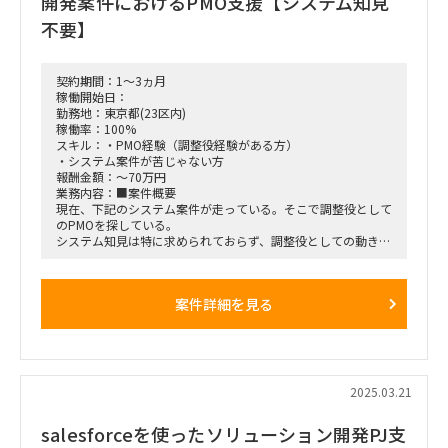
開発案件におけるPMO支援【システム知見
不要】
契約期間：1～3ヵ月
稼働開始日：
勤務地：東京都(23区内)
稼働率：100%
スキル：・PMO経験（調整役経験がある方）
・システム案件が苦じゃない方
報酬金額：～70万円
業務内容：■案件概要
現在、下記のシステム案件が走っている。そこで調整役として
のPMOを探している。
システム知見は特に求められておらず、調整役としての動きが
できる方が、期待としては高い。
==========================
案件詳細を見る
・プロジェクト名 ：トラッキング光無線 PJにおける研究開発
・ポジション or 役回り ：研究開発中のトラッキング光無線通
信の社会実装に向けた研究開発担当者
・業務内容
各種カメラや各種センサーによって通信対象を捕捉しジンバル
機構やガルバノミラー機構等によって
2025.03.21
その対象をポインティングし続けるための技術開発
==========================
salesforceを使ったソリューション開発PJ支