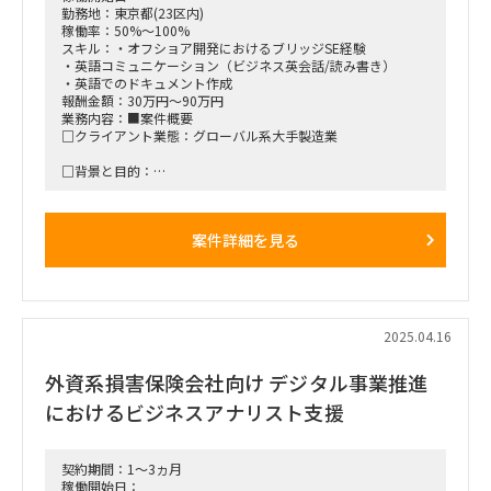
勤務地：東京都(23区内)
稼働率：50%～100%
スキル：・オフショア開発におけるブリッジSE経験
・英語コミュニケーション（ビジネス英会話/読み書き）
・英語でのドキュメント作成
報酬金額：30万円～90万円
業務内容：■案件概要
□クライアント業態：グローバル系大手製造業
□背景と目的：
オフショア開発のシステムが改修が進みブラックボックス化し
ており、これを解決したい
案件詳細を見る
□プロジェクト概要：
ブリッジSEとして海外メンバーとコミュニケーションを取り
つつ、当システムのドキュメント化
(開発の背景や目的、設計思想などの整理)を実施
■働き方/勤務場所：表参道 ※リモート可 ハイブリッド
2025.04.16
外資系損害保険会社向け デジタル事業推進
におけるビジネスアナリスト支援
契約期間：1～3ヵ月
稼働開始日：