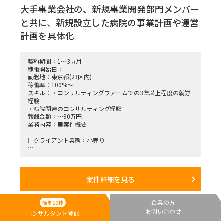
※最低Salesforce関与歴3年はほしいです。
大手事業会社の、新規事業開発部門メンバー
・自分でもAPEXまでかける方（個人としても実力がある方）
・他のエンジニアに指示、管理ができる型
と共に、新規設立した病院の事業計画や運営
■稼働開始日：時期は応相談のため、即日から遅くても5月頭
計画を具体化
参画を想定しています。
契約期間：1～3ヵ月
稼働開始日：
勤務地：東京都(23区内)
稼働率：100%～
スキル：・コンサルティングファームでの3年以上程度の就労
経験
・病院関連のコンサルティング経験
報酬金額：～90万円
業務内容：■案件概要
□クライアント業態：小売り
■稼働開始日：2025年4月 ～
■契約期間：まずは3か月程度
案件詳細を見る
■稼働率：100％
企業の方
■働き方/勤務場所：リモートと、会議時出社（港区、埼玉
簡単10秒
県）、のハイブリッド
お問い合わせ
コンサルタント登録