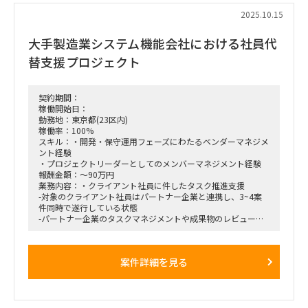
2025.10.15
大手製造業システム機能会社における社員代
替支援プロジェクト
契約期間：
稼働開始日：
勤務地：東京都(23区内)
稼働率：100%
スキル：・開発・保守運用フェーズにわたるベンダーマネジメ
ント経験
・プロジェクトリーダーとしてのメンバーマネジメント経験
報酬金額：～90万円
業務内容：・クライアント社員に件したタスク推進支援
-対象のクライアント社員はパートナー企業と連携し、3~4案
件同時で遂行している状態
-パートナー企業のタスクマネジメントや成果物のレビュー等
がメインタスクです
・作業管理/推進における課題の洗い出しとその改善
-停滞しながら、タスクがスタックしている理由を整理・抽象
案件詳細を見る
化し、解決方法を提案
-定期的に先方マネジメントレイヤーへ改善状況の報告も実施
【商流】弊社3次請け