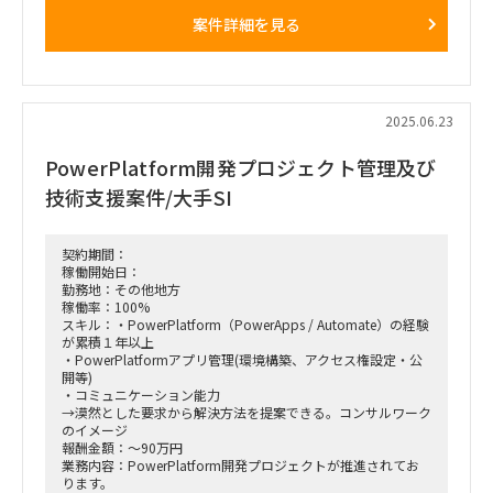
実働を担って頂ける方を募集しておりま
案件詳細を見る
す。
【商流】大手石油業
【契約期間】7月中旬～
【稼働率】100%
【勤務場所】基本リモート(打ち合わせ等による出社あり)
【勤務時間】9:00-18:00
2025.06.23
PowerPlatform開発プロジェクト管理及び
技術支援案件/大手SI
契約期間：
稼働開始日：
勤務地：その他地方
稼働率：100%
スキル：・PowerPlatform（PowerApps / Automate）の経験
が累積１年以上
・PowerPlatformアプリ管理(環境構築、アクセス権設定・公
開等)
・コミュニケーション能力
→漠然とした要求から解決方法を提案できる。コンサルワーク
のイメージ
報酬金額：～90万円
業務内容：PowerPlatform開発プロジェクトが推進されてお
ります。