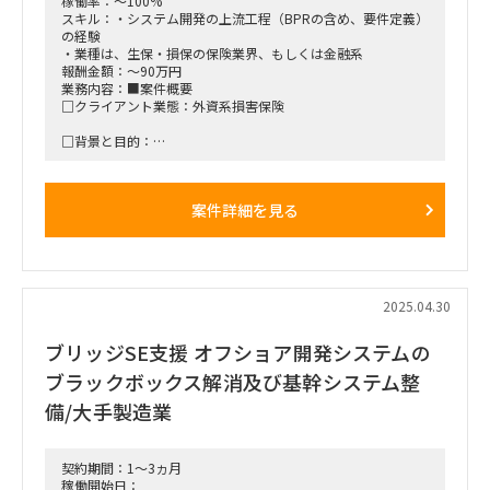
稼働率：～100%
スキル：・システム開発の上流工程（BPRの含め、要件定義）
の経験
・業種は、生保・損保の保険業界、もしくは金融系
報酬金額：～90万円
業務内容：■案件概要
□クライアント業態：外資系損害保険
□背景と目的：
P&C（Property & Casualty、法人向け企業財産保険、企業賠
償責任保険を扱う業務）部門の引受査定業務（UnderWriting）
の
案件詳細を見る
業務プロセスの効率化、属人化解消を目的にBPRを行う。
□プロジェクト概要：現状の引受査定業務のうち、移管できる
タスク（簡素な定型作業などを見出し）は外部へ移管していき
たい。
可視化、手順化、引受判断基準の標準化→属人化解消、効率
2025.04.30
UPへと繋げていく。
ブリッジSE支援 オフショア開発システムの
□作業内容：BPRコンサルティング
ブラックボックス解消及び基幹システム整
■働き方/勤務場所：出勤勤務（品川）が主になるが、常駐で
はない（在宅と出勤）。長崎への出張（常駐ではない）がある
備/大手製造業
想定。
契約期間：1～3ヵ月
稼働開始日：