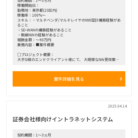
契約期間：1～3ヵ月
その他プロジェクトの改善活動の立案・実行推進
稼働開始日：
・場所：東京23区の主要地のクライアントオフィス&テレワー
勤務地：東京都(23区内)
ク※必要に応じてクライアントオフィスへ出社（基本テレワー
稼働率：100%～
ク）
スキル：・マルチベンダ/マルチレイヤのNW設計構築経験があ
ること
・SD-WANの構築経験があること
・無線NWの経験があること
報酬金額：～90万円
業務内容：■案件概要
□プロジェクト概要：
大手SI様のエンドクライアント様にて、 大規模なNW更改案件
が走っております。
2025年4月からPJを開始し、200を超える拠点数のNW更改を
実施いただきます。
案件詳細を見る
SD-WANのご経験をお持ちで、本PJに上流SEとして参画いただ
ける方を募集しております。
■働き方/勤務場所：大手町常駐 ※出張対応の可能性あり
2025.04.14
証券会社様向けイントラネットシステム
契約期間：1～3ヵ月