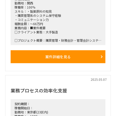
勤務地：関西
稼働率：100%
スキル：・製薬原料の知見
・購買管理系のシステム保守経験
・コミュニケーション力
報酬金額：～66万円
業務内容：■案件概要
□クライアント業態：大手製造
□プロジェクト概要：購買管理・財務会計・管理会計システム
の保守
■働き方/勤務場所：東三国常駐 ※関西案件
案件詳細を見る
【勤務時間】9:00-18:00
■備考 ※本件は、製薬原料の知見が必須となります。ご注意
ください。
2025.05.07
業務プロセスの効率化支援
契約期間：
稼働開始日：
勤務地：東京都(23区内)