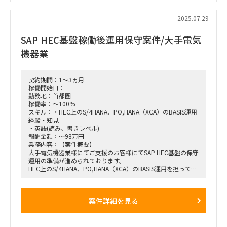
■お願いしたい業務
2025.07.29
・クライアントアポへの同席
・クライアントの要望に合わせたデータ要件定義/設計
SAP HEC基盤稼働後運用保守案件/大手電気
・Slack/メールでのクライアント問合せ対応
※ アップセルなど営業要素は、別チームでの対応となるの
機器業
で、顧客に対するサポートがメインとなります。
契約期間：1～3ヵ月
稼働開始日：
勤務地：首都圏
稼働率：～100%
スキル：・HEC上のS/4HANA、PO,HANA（XCA）のBASIS運用
経験・知見
・英語(読み、書きレベル)
報酬金額：～98万円
業務内容：【案件概要】
大手電気機器業様にてご支援のお客様にてSAP HEC基盤の保守
運用の準備が進められております。
HEC上のS/4HANA、PO,HANA（XCA）のBASIS運用を担って頂
ける方を募集しております。
【契約開始】8月中旬～9月
案件詳細を見る
【募集人数】～3人
【勤務場所】ハイブリッド(出社：多摩センター)