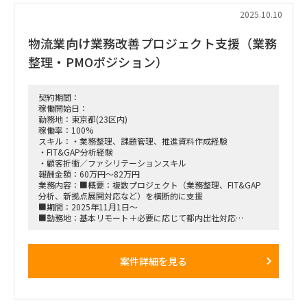
2025.10.10
物流業向け業務改善プロジェクト支援（業務
整理・PMOポジション）
契約期間：
稼働開始日：
勤務地：東京都(23区内)
稼働率：100%
スキル：・業務整理、課題管理、推進資料作成経験
・FIT&GAP分析経験
・顧客折衝／ファシリテーションスキル
報酬金額：60万円～82万円
業務内容：■概要：複数プロジェクト（業務整理、FIT&GAP
分析、新拠点展開対応など）を横断的に支援
■期間：2025年11月1日〜
■勤務地：基本リモート＋必要に応じて都内出社対応
案件詳細を見る