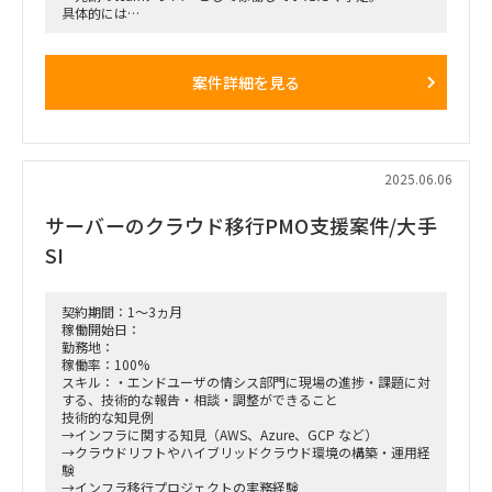
大阪府中之島駅 徒歩5分
具体的には
■働き方リモート可 週1~2在宅可能
あるソフトウェアをエンド企業に導入しているため、以下の業
■その他 元請との直契約となります。
務が発生する予定です。
・問い合わせ対応
案件詳細を見る
・マニュアル作成
・進捗、課題管理
・アドオンした機能のテスト
・権限付与業務
弊社のプロパーが参画しておりますので、サポート体制もバッ
チリです。
2025.06.06
サーバーのクラウド移行PMO支援案件/大手
SI
契約期間：1～3ヵ月
稼働開始日：
勤務地：
稼働率：100%
スキル：・エンドユーザの情シス部門に現場の進捗・課題に対
する、技術的な報告・相談・調整ができること
技術的な知見例
→インフラに関する知見（AWS、Azure、GCP など）
→クラウドリフトやハイブリッドクラウド環境の構築・運用経
験
→インフラ移行プロジェクトの実務経験