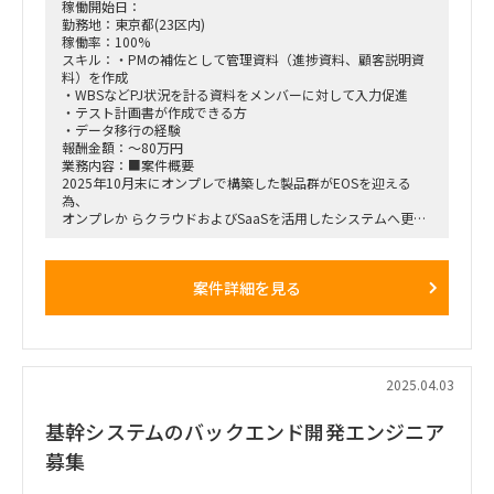
稼働開始日：
勤務地：東京都(23区内)
稼働率：100%
スキル：・PMの補佐として管理資料（進捗資料、顧客説明資
料）を作成
・WBSなどPJ状況を計る資料をメンバーに対して入力促進
・テスト計画書が作成できる方
・データ移行の経験
報酬金額：～80万円
業務内容：■案件概要
2025年10月末にオンプレで構築した製品群がEOSを迎える
為、
オンプレか らクラウドおよびSaaSを活用したシステムへ更改
を行う。
加えて、認証およびエンドポイントセキュリティを対象として
ゼロトラス トセキュリティを導入する。
案件詳細を見る
サーバ：約30台
端末 ：約5000台
ユーザー：約5000人
※現行システムではM365導入済、一部機能ではAzureを構築
済
■作業場所 門前仲町オフィスに常駐想定
2025.04.03
基幹システムのバックエンド開発エンジニア
募集