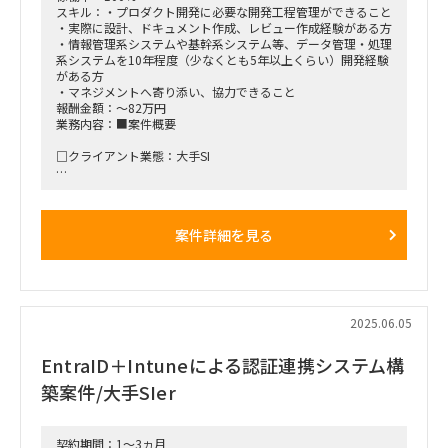
スキル：・プロダクト開発に必要な開発工程管理ができること
・実際に設計、ドキュメント作成、レビュー作成経験がある方
・情報管理系システムや基幹系システム等、データ管理・処理
系システムを10年程度（少なくとも5年以上くらい）開発経験
がある方
・マネジメントへ寄り添い、協力できること
報酬金額：～82万円
業務内容：■案件概要
□クライアント業態：大手SI
□背景と目的：弊社コンサルタントが支援している大手SI様に
て提供しているシステム製品のリニューアルプロジェクトが推
進されております。
案件詳細を見る
□作業内容：システム製品の設計・ドキュメント作成・レビュ
ーを実施
■働き方/勤務場所：三越前駅周辺 ※開始2ヶ月間は常駐、以
降相談
2025.06.05
■備考：勤務時間：9:30～17:30
EntraID＋Intuneによる認証連携システム構
築案件/大手SIer
契約期間：1～3ヵ月