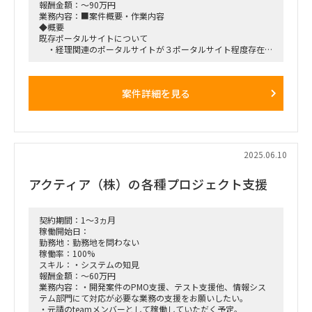
報酬金額：～90万円
業務内容：■案件概要・作業内容
◆概要
既存ポータルサイトについて
・経理関連のポータルサイトが３ポータルサイト程度存在し
ており、
それぞれ異なる機能が実装されていたり、機能の重複等が
ある
案件詳細を見る
・関連システムのマニュアルも格納されているが古いデー
タ、最新データの混在などもあったため、
ユーザーの使いづらさも課題になっていた
・これらはもともとSPOで管理していた
再構築について
・複数のポータルサイトを統合して再構築、AIも搭載しユー
2025.06.10
ザーの利便性を向上したい（導入製品はZENDESK）
アクティア（株）の各種プロジェクト支援
◆スケジュール
2025年4月-5月中旬：業務要件定義
2025年5月中旬-6月：システム要件定義
2025年4月-9月 ：設計・構築・テスト
契約期間：1～3ヵ月
2025年10月-12月 ：運用テスト・教育
稼働開始日：
※すでにプロジェクトスタートしており、手続き完了次第の
勤務地：勤務地を問わない
参画希望
稼働率：100%
スキル：・システムの知見
■作業工程
報酬金額：～60万円
作業工程全般を通してのベンダーコントロール、主管部門調整
業務内容：・開発案件のPMO支援、テスト支援他、情報シス
テム部門にて対応が必要な業務の支援をお願いしたい。
■勤務地情報
・元請のteamメンバーとして稼働していただく予定。