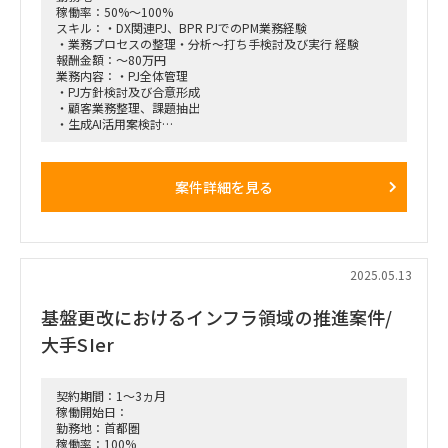
稼働率：50%～100%
スキル：・DX関連PJ、BPR PJでのPM業務経験
・業務プロセスの整理・分析～打ち手検討及び実行 経験
報酬金額：～80万円
業務内容：・PJ全体管理
・PJ方針検討及び合意形成
・顧客業務整理、課題抽出
・生成AI活用案検討
・生成AI活用研修・WSの実施（できる人だけ）
・その他社内業務(営業支援、次年度体制整備 など)
働き方：フルリモート
案件詳細を見る
2025.05.13
基盤更改におけるインフラ領域の推進案件/
大手SIer
契約期間：1～3ヵ月
稼働開始日：
勤務地：首都圏
稼働率：100%