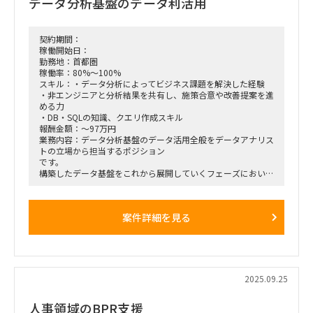
データ分析基盤のデータ利活用
契約期間：
稼働開始日：
勤務地：首都圏
稼働率：80%～100%
スキル：・データ分析によってビジネス課題を解決した経験
・非エンジニアと分析結果を共有し、施策合意や改善提案を進
める力
・DB・SQLの知識、クエリ作成スキル
報酬金額：～97万円
業務内容：データ分析基盤のデータ活用全般をデータアナリス
トの立場から担当するポジション
です。
構築したデータ基盤をこれから展開していくフェーズにおい
て、活用提案をするだけ
ではなく、導入した事業会社側が自らデータ基盤を活用できる
よう従業員教育プログラムを設
案件詳細を見る
計、実施します。
また、各種問い合わせに対応し、必要に応じて機能追加などに
応じます。
※業務例
・データ分析結果を元にした活用提案を行い、ビジネスの意思
決定をサポート
2025.09.25
・新規サービス・データ活用の導入検証
・社内を含むグループ各社のサポートや教育
人事領域のBPR支援
・分析基盤の構築のためのデータの加工や整理、統合