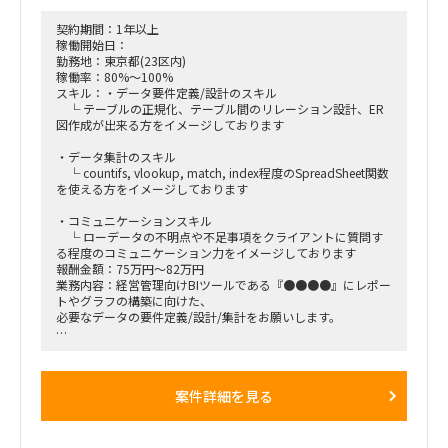
契約期間：1年以上
稼働開始日：
勤務地：東京都(23区内)
稼働率：80%～100%
スキル：・データ要件定義/設計のスキル
└ テーブルの正規化、テーブル間のリレーション設計、ER
図作成が出来る方をイメージしております
・データ集計のスキル
└ countifs, vlookup, match, index程度のSpreadSheet関数
を使える方をイメージしております
・コミュニケーションスキル
└ ローデータの不明点や不足事項をクライアントに質問す
る程度のコミュニケーション力をイメージしております
報酬金額：75万円～82万円
業務内容：経営管理向けBIツールである『●●●●』にレポー
トやグラフの構築に向けた、
必要なデータの要件定義/設計/集計をお願いします。
【仕事内容】
アウトプットとなるレポートやグラフと、インプットとなるロ
ーデータは弊社社員がクライアントと合意または受領をします
案件詳細を見る
ので、
インプットデータを確認し、集計に向けた不明点や不足事項を
洗い出し、クライアントに確認した上で、SpreadSheetを用い
てデータ集計まで実施頂くことを想定しています。