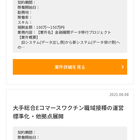
[面談回数] 2回
契約期間：
稼働開始日：
勤務地：
稼働率：
スキル：
報酬金額：100万～150万円
業務内容：【案件名】金融機関データ移行プロジェクト
【案件概要】
旧システム(データ出し側)から新システム(データ受け側)へ
の
データ移行がメインとなる案件。
新旧ともに稼働中のシステムなり、新システムに取り込める
よう
案件詳細を見る
データ加工・クレンジングする移行ツールの開発がメイン。
約80システムある新システム(データ受け側)の全体統制とし
て
PMOと全体計画(テスト、移行)を担当。
【体制】
PMO ：3.0名 ※うち2名を募集
2021.06.08
テスト ：3.5名 ※うち1名を募集
移行 ：3.0名 ※対象外
大手総合Eコマースワクチン職域接種の運営
【役割】
＜PMO＞
標準化・他拠点展開
8グループ(80システム)のプロジェクト管理を実施。
※管理単位はグループ
プロジェクト管理状況を週次で部長へレポーティングと
プロジェクト管理ルールの策定、品質管理、工程管理などが
契約期間：
メイン。
稼働開始日：