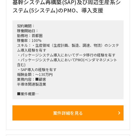
基幹システム再構築(SAP)及び周辺生産系シ
※トレーニング実施前の資料は現在約60名の顧客が作成中で
ステム(5システム)のPMO、導入支援
最終化は必要
３、プロジェクト管理（進捗、課題等）※課題は管理だけでな
く顧客をサポートする立場として一緒に解決策の立案／実行に
契約期間：
主眼を置いた行動が求められます。
稼働開始日：
（基本的な顧客との役割分担は立案が元請、実行が顧客になり
勤務地：首都圏
ます。）
稼働率：100%
スキル：・生産領域（生産計画、製造、調達、物流）のシステ
補足：10月〜トレーニング実施
ム導入経験を有す
（受講者数はキーマントレーニング約300名とエンドユーザト
・パッケージシステム導入においてデータ移行の経験を有す
レーニング約1,000名程度で、トレーニング資料は約200個程
・パッケージシステム導入においてPMO(ベンダマネジメント
度有り）
含む)
・SAP導入の経験を有す
■作業内容
報酬金額：～130万円
元請PM、PLと既に参画済サブコンと一緒にタスクの実行を行
業務内容：■顧客
います。
半導体関連製造業
アサイン時は元請PL及び参画済サブコンの2名と作業分担しな
がら実施頂くが、1-2か月後にはご自身で顧客をリードして頂
■案件概要
く必要があります。
基幹システム再構築(SAP)及び周辺生産系システム(5システム)
具体的には顧客キーマン2名と打合せで調整（資料作成、ファ
のPMO、導入支援。
シリテート）し、キーマンの実行（実行時の関係者数は約10
元請は、特に、国内外６工場への導入部分を担当。
案件詳細を見る
名〜300名程度）サポートをして頂く必要有り。その際に元請
工場への導入は2022年5月の先行1工場リリースと、2023年1
PLはフォローに回ります
月の後続5工場リリースの2段階を予定。
先行1工場リリースに向けては、4月からテストフェーズ(外
■勤務地 現在は在宅勤務中心、コロナが落ち着き次第週1-2
結、総合テスト、UAT)開始。
程度赤坂／府中への出勤の可能性あり。
後続5工場リリースに向けては、後続5工場メンバにて、先行1