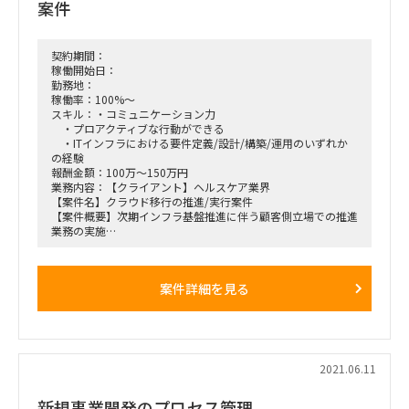
案件
期間：即日(応相談)～長期 初回1ヶ月契約、以降長期 ※長
期参画可能な方
契約期間：
稼働開始日：
勤務地：
稼働率：100%～
スキル：・コミュニケーション力
・プロアクティブな行動ができる
・ITインフラにおける要件定義/設計/構築/運用のいずれか
の経験
報酬金額：100万～150万円
業務内容：【クライアント】ヘルスケア業界
【案件名】クラウド移行の推進/実行案件
【案件概要】次期インフラ基盤推進に伴う顧客側立場での推進
業務の実施
【期間】2021年7月～（※2021年以降も継続可能性あり）
【勤務地】東京23区内（※現在、リモート対応）
【稼働率】100%
案件詳細を見る
【募集人数】1名
【主な業務内容】
・クラウド移行に伴い生じるプロジェクト推進にまつわる主
に下記の実施。
- スケジュール作成/課題管理の実施
- 顧客内の他部門や各ベンダーとの調整業務の実施
2021.06.11
- プロジェクト計画書やWBSに沿った定例会議の運営、進捗
管理、課題管理の実施
新規事業開発のプロセス管理
- 課題や論点の洗い出しと報告資料の作成および報告