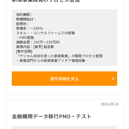
契約期間：
稼働開始日：
勤務地：
稼働率：～100%
スキル：・コンサルファームでの経験
・PMO経験
報酬金額：100万～150万円
業務内容：[業界] 製造業
[案件説明]
「デジタル技術を使った新規事業」の開発プロセス管理
・事業部門からの新規事業アイデア情報収集
・新規事業案件化の支援（検討アプローチやスキームのアドバ
イス、企画資料の作成支援など）
・新規事業案件の投資判断・モニタリングプロセスの運営支援
案件詳細を見る
（プロセスの継続的改善、会議運営など）
[ロール] プロセス管理メンバー
[作業内容]
案件説明参照。当該内容をリーダーの指示のもと実施する。新
規事業の中身自体を検討する役割ではなく検討のプロセスをマ
ネージする役割。
2021.06.10
[作業場所] リモート/品川駅周辺
[作業期間(from)] 2021-07-01
金融機関データ移行PMO・テスト
[作業期間(to)] 2021-09-30
[延長可能性] あり（長期を想定）
[英語] 読み書きレベル