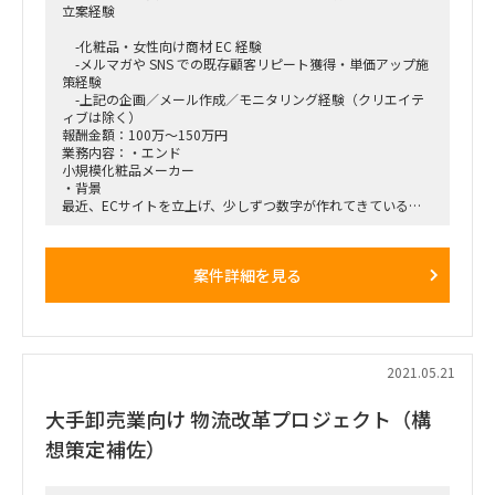
立案経験
-化粧品・女性向け商材 EC 経験
-メルマガや SNS での既存顧客リピート獲得・単価アップ施
策経験
-上記の企画／メール作成／モニタリング経験（クリエイテ
ィブは除く）
報酬金額：100万～150万円
業務内容：・エンド
小規模化粧品メーカー
・背景
最近、ECサイトを立上げ、少しずつ数字が作れてきている状
況。
初回購入～リピート購入に繋げるため、CRM施策を組み立て
ていきたいが、
案件詳細を見る
そのリソースも知見も不足している状況。
・依頼役割
-EC担当者と相談しながら、初回購入いただいた方とのコミ
ュニケーションプランの策定（デジタル活用メイン）
-MAツールは導入済のため、そちらを活用した施策の計画
-計画したコミュニケーションプランの実施、モニタリン
2021.05.21
グ、プランの改善
※まずは、１～２ヶ月で計画を作り込みたい。
大手卸売業向け 物流改革プロジェクト（構
想策定補佐）