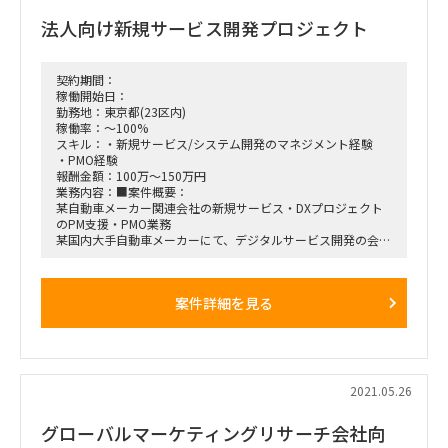
6 月初の社内承認後、準備を行い、7 月本格スタート。
法人向け新規サービス開発プロジェクト
サイト設計、デザイン実装、コンテンツ製作と移行、最終テス
ト・UAT を経て、2022 年 1 月リリース。
勤務地：都心部 ※現時点では、基本はリモート対応
期間：開始：2021 年 6 月(相談可能)、終了：2021 年 11 月予
契約期間：
定
稼働開始日：
勤務地：東京都(23区内)
稼働率：～100%
スキル：・新規サービス/システム開発のマネジメント経験
・PMO経験
報酬金額：100万～150万円
業務内容：■案件概要：
某自動車メーカー関連会社の新規サービス・DXプロジェクト
のPM支援・PMO業務
某国内大手自動車メーカーにて、デジタルサービス開発の会社
を昨年設立。
現在、複数のチームに別れて、複数のサービスの企画・開発を
進行中。
案件詳細を見る
サービスの内容は企画段階ものが大半であり、多種多様。
To B向けサービス。
現在、大きく３つの企画が進行中。
うち２つについては、企画フェーズが6月末終了し、7月より
PoCを開始予定。
今回は、２つの企画におけるPoCの推進リーダーを募集。
2021.05.26
■勤務地：リモート/現地（小川町）
■面談：1～2回
グローバルマーケティングリサーチ会社向