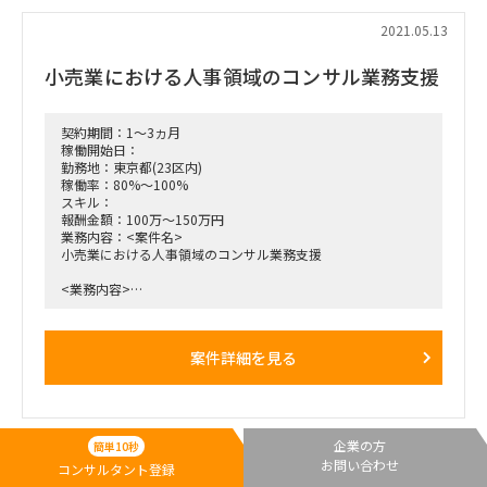
2021.05.13
小売業における人事領域のコンサル業務支援
契約期間：1～3ヵ月
稼働開始日：
勤務地：東京都(23区内)
稼働率：80%～100%
スキル：
報酬金額：100万～150万円
業務内容：<案件名>
小売業における人事領域のコンサル業務支援
<業務内容>
ホールディングスのグループDX戦略本部の人材開発Gにて教
育/採用に関わる対応
<役割>
案件詳細を見る
- 教育メニューの検討、教育コンテンツの企画・導入支援
- 採用支援
- その他人材開発に関わる支援
<スキル>
上記の役割に対応できる方
<期間>
企業の方
簡単10秒
即日〜1年程度
お問い合わせ
コンサルタント登録
<稼働率>
...
1
56
57
58
59
60