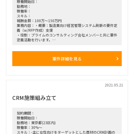
稼働開始日：
勤務地：
稼働率：
スキル：
報酬金額：100万～150万円
業務内容：・概要：製造業向け経営管理システム刷新の要件定
義（w/RFP作成）支援
・役割：プライムのコンサルティング会社メンバーと共に要件
定義活動を行います。
経営管理や経理財務領域を軸にしつつも、関連する業務
領域（営業等）部分を加えたスコープにて、
一部業務改革を伴う新業務の要件定義と、新システムを構築す
案件詳細を見る
るベンダー選定を行います。
・期間：6月中～まずは3ヶ月位（以降2022年3月末くらいま
での継続を予定）
・場所：都内（当面はテレワーク主体）
・募集人数：経理財務系コンサルタント×3名
・その他：業務/ITコンサルティング経験、基幹システムが
2021.05.21
SAPなのでSAPプロジェクト経験などがあると良いです。
CRM施策組み立て
契約期間：
稼働開始日：
勤務地：東京都(23区内)
稼働率：30%～
スキル：-主に女性向けをターゲットとした商材のCRM計画の