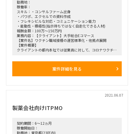
※その他、ユーザ、旧システムとの会議調整、検討会議出
勤務地：
席など
稼働率：
＜テスト推進＞
スキル：・コンサルファーム出身
新システム内の連携テストのテスト計画・実施。
・パワポ、エクセルでの資料作成
ユーザの移行作業を含めた旧システムとの一気通貫のテスト
・フレキシビルな対応・コミュニケーション能力
計画・実施。
・能動性・積極性(指示待ちではなく自走化できる人材)
※8月には概ね計画が策定完了、メインは実施に向けた準
報酬金額：100万～150万円
備や実行管理など
業務内容：【クライアント】大手総合Eコマース
【期間】
【案件名】ワクチン職域接種の運営標準化・他拠点展開
＜PMO＞
【案件概要】
2021年6月～2021年12月
クライアントの都内本社では従業員に対して、コロナワクチン
※延長の可能性あり
接種の準備を進めている
＜テスト推進＞
今後国内の他拠点でワクチン接種を展開していくため、
2021年7月～2021年12月
現状の都内本社での検討内容をベースにしつつ運用の標準化を
案件詳細を見る
※延長の可能性あり
行い、
【ロケーション】
国内他拠点での準備・運営をサポートする
基本完全常駐、情報持ち出し不可
【期間】なるべく早く～9月(3ヶ月)
※最寄り駅は府中
※別テーマで継続予定
※一部、会議はWeb可
【勤務地】
【求めるスキル】
初期：都内クライアントオフィス
2021.06.07
＜PMO＞
他拠点展開時：国内拠点常駐（大阪/福岡等）
PMOの経験（管理要領の策定と管理の実行）。
※一部リモートも可能
製薬会社向けITPMO
※管理型PMOではなく、不明点があれば聞きまわり、
【体制】
整理が必要であれば方針立てや調整する等、能動的に動
●都内本社運営準備チーム（元請け2名サポート中）
ける人員
●標準化・他拠点展開チーム←今回募集対象
上位レイヤ向けの報告資料作成の経験。
①マネージャークラス
契約期間：6～12ヵ月
※報告資料の体裁を一からスピーディーに考えられ、
②シニアコンサルタントクラス
稼働開始日：
報告と質疑応答をこなせる人員
③メンバークラス
勤務地：東京都(23区内)