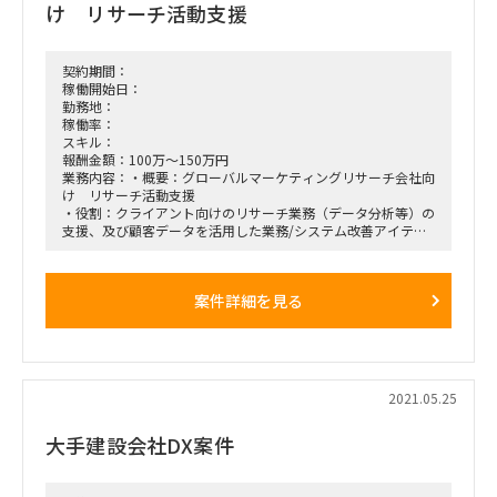
け リサーチ活動支援
契約期間：
稼働開始日：
勤務地：
稼働率：
スキル：
報酬金額：100万～150万円
業務内容：・概要：グローバルマーケティングリサーチ会社向
け リサーチ活動支援
・役割：クライアント向けのリサーチ業務（データ分析等）の
支援、及び顧客データを活用した業務/システム改善アイテム
の策定支援
（リサーチ会社のチーム体制下に入り、活動するイメー
ジです）
案件詳細を見る
・期間：6月中旬～まずは3か月
・場所：基本はテレワーク主体
・条件：確認中です。基本100%の参画率となります。
・その他：英語ドキュメントの使用もあるため、英語の読み書
きは必要。
2021.05.25
大手建設会社DX案件