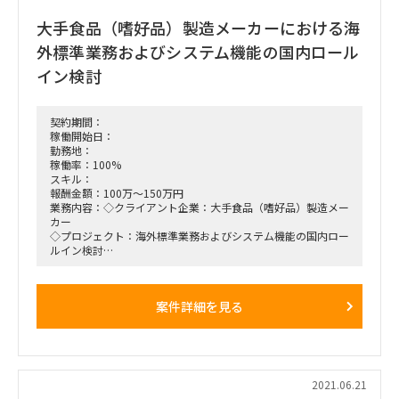
期間：ASAP〜9月末まで（継続可能性あり）
大手食品（嗜好品）製造メーカーにおける海
就業場所：山の手線沿線（南の方）
リモート可否・割合：リモート可（現状フルリモート）
外標準業務およびシステム機能の国内ロール
イン検討
契約期間：
稼働開始日：
勤務地：
稼働率：100%
スキル：
報酬金額：100万～150万円
業務内容：◇クライアント企業：大手食品（嗜好品）製造メー
カー
◇プロジェクト：海外標準業務およびシステム機能の国内ロー
ルイン検討
※ビッグプロジェクトのため、参画期間は長期（２～3年程
度）に渡る可能性あり
◇業務概要：会計・経理業務（特に固定資産、税務）チームに
案件詳細を見る
おける各種プロジェクトタスク実行支援（会計チーム サブリ
ード相当）
・海外標準業務を国内へ適合させるためのプロセス/機能の
Fit&Gapおよびソリューション検討支援
・海外とのコミュニケーション実行、各種資料作成（英語）
・国内側業務チームとの調整 等
2021.06.21
◇スキルセット（Must）