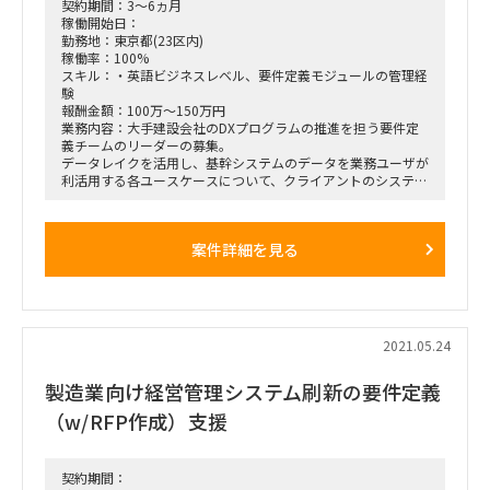
契約期間：3～6ヵ月
稼働開始日：
勤務地：東京都(23区内)
稼働率：100%
スキル：・英語ビジネスレベル、要件定義モジュールの管理経
験
報酬金額：100万～150万円
業務内容：大手建設会社のDXプログラムの推進を担う要件定
義チームのリーダーの募集。
データレイクを活用し、基幹システムのデータを業務ユーザが
利活用する各ユースケースについて、クライアントのシステム
部門の担当者と要件定義を管理
ベンダ側のグローバル拠点の開発チームとの連携を通じて、開
発内容の連携、開発工数の見積もりサポートを担当
案件詳細を見る
また、ベンダ側のProduct Mangerとして、クライアントに対
しての定常的な報告および、各ユースケースのサービスリリー
ス計画の管理・すり合わせも担当
■期間：6月～（案件自体は少なくとも12月末までは続きま
す）
■場所：リモートメイン、月に数回だけクライアント先へ出社
2021.05.24
（東京江東区）
製造業向け経営管理システム刷新の要件定義
（w/RFP作成）支援
契約期間：