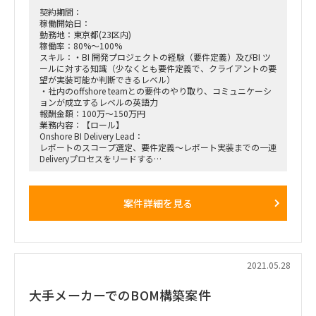
・検討不足部分の支援
契約期間：
■期間：2021年6月以降 3ヶ月〜最大9ヶ月程度を想定
稼働開始日：
勤務地：東京都(23区内)
稼働率：80%～100%
スキル：・BI 開発プロジェクトの経験（要件定義）及びBI ツ
ールに対する知識（少なくとも要件定義で、クライアントの要
望が実装可能か判断できるレベル）
・社内のoffshore teamとの要件のやり取り、コミュニケーシ
ョンが成立するレベルの英語力
報酬金額：100万～150万円
業務内容：【ロール】
Onshore BI Delivery Lead：
レポートのスコープ選定、要件定義～レポート実装までの一連
Deliveryプロセスをリードする
（実装自体はインドのOffshore teamが行う）
【プロジェクト期間】
案件詳細を見る
2021年7月－12月予定
2021.05.28
大手メーカーでのBOM構築案件