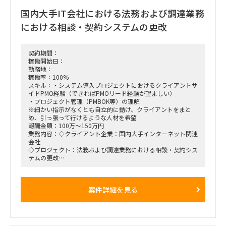
・ビジネスレベルの英会話力（一定の込み入った課題を英語で
国内大手IT会社における法務および調達業務
説明・議論・調整できる程度が必要）
・会計・経理領域全般における業務知識
における相談・契約システムの更改
・SAP FIモジュールの導入・カスタマイズ経験（導入時の言
語、SAPバージョン等は問わない）
◇スキルセット（Nice to have）
・システム導入プロジェクトでのチームリード以上のマネジメ
契約期間：
ント経験
稼働開始日：
・会計英語知識
勤務地：
・固定資産、税務領域での専門業務知識
稼働率：100%
◇各種条件
スキル：・システム導入プロジェクトにおけるクライアントサ
・参画開始時期：2021年8月～
イドPMO経験（できればPMOリード経験が望ましい）
・稼働率：100％
・プロジェクト管理（PMBOK等）の理解
※細かい指示がなくとも自立的に動け、クライアントをまと
め、引っ張って行けるような人材を希望
報酬金額：100万～150万円
業務内容：◇クライアント企業：国内大手インターネット関連
会社
◇プロジェクト：法務および調達業務における相談・契約シス
テムの更改
＜対象業務範囲：システム機能 概要＞
・法務相談：相談ワークフロー、ステータス管理
・購買相談：相談ワークフロー、ステータス管理
案件詳細を見る
・契約：各種契約書作成ワークフロー、稟議・決裁、ステータ
ス管理
・文書作成・捺印：各種契約書作成ワークフロー、ステータス
管理
・文書管理：各種契約書および関連文書の保管、呼び出し・検