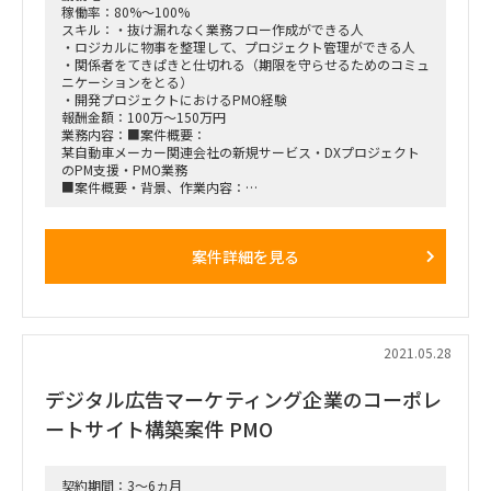
稼働率：80%～100%
スキル：・抜け漏れなく業務フロー作成ができる人
・ロジカルに物事を整理して、プロジェクト管理ができる人
・関係者をてきぱきと仕切れる（期限を守らせるためのコミュ
ニケーションをとる）
・開発プロジェクトにおけるPMO経験
報酬金額：100万～150万円
業務内容：■案件概要：
某自動車メーカー関連会社の新規サービス・DXプロジェクト
のPM支援・PMO業務
■案件概要・背景、作業内容：
某国内大手自動車メーカーにて、デジタルサービス開発の会社
を昨年設立。
現在、複数のチームに別れて、複数のサービスの企画・開発を
案件詳細を見る
進行中。
サービスの内容は企画段階ものが大半であり、多種多様。
To C向けサービス。
現状企画フェーズが6月末の予定。7月より要件定義開始予
定。
クライアントの担当リーダー（PM）に対するシステム開発PM
2021.05.28
サポートを担当。
各種討議資料の作成、進捗・課題管理及び各種議事録の作成・
デジタル広告マーケティング企業のコーポレ
To DO管理を担当。一部業務設計も担当。
■勤務地：リモート/現地（小川町）
ートサイト構築案件 PMO
■面談：1回を想定
契約期間：3～6ヵ月