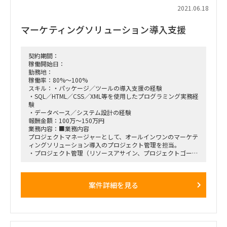
索
2021.06.18
※システムはSaasパッケージ選定中、PoC中
◇業務概要：
マーケティングソリューション導入支援
・クライアントサイドPMOメンバとして、各種計画・プロジ
ェクト実行管理における業務支援
（実行計画書作成、日々の進捗・課題管理、ステコミ資料作成
支援 等）
契約期間：
・標準業務フローの作成補助（メインはクライアント側を想
稼働開始日：
定）
勤務地：
◇各種条件
稼働率：80%～100%
・参画開始時期：7月上旬（調整可）
スキル：・パッケージ／ツールの導入支援の経験
・稼働率：100％
・SQL／HTML／CSS／XML等を使用したプログラミング実務経
作業環境ですが、PCはクライアント貸与で、完全リモートで
験
す。
・データベース／システム設計の経験
プロジェクト期間は約1年を想定しています。
報酬金額：100万～150万円
業務内容：■業務内容
プロジェクトマネージャーとして、オールインワンのマーケテ
ィングソリューション導入のプロジェクト管理を担当。
・プロジェクト管理（リソースアサイン、プロジェクトゴール
／スコープ定義、スケジュール管理、ドキュメント管理、リス
ク管理）
・クライアントのニーズを理解した上で要件定義、データベー
案件詳細を見る
ス設計、シナリオ設計、システムの基本設計
・顧客とのミーティングのファシリテーション
・社内外のステークホルダーとの調整・交渉
・品質管理
・外部ベンダーコントロール
クライアントのニーズを把握し、要件定義やデータベース・シ