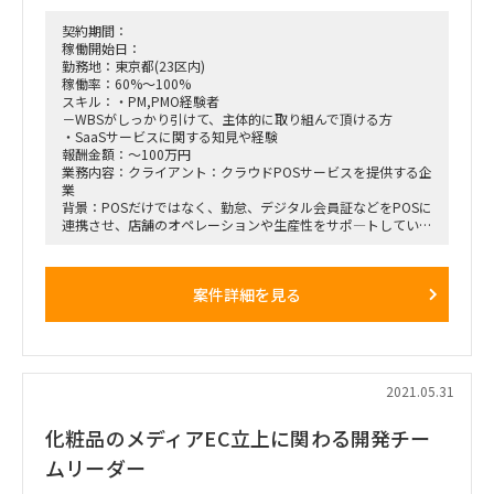
宿)になる可能性も有り
期間：即日(応相談)～長期 初回1ヶ月契約、以降長期 ※長
契約期間：
期参画可能な方
稼働開始日：
勤務地：東京都(23区内)
稼働率：60%～100%
スキル：・PM,PMO経験者
－WBSがしっかり引けて、主体的に取り組んで頂ける方
・SaaSサービスに関する知見や経験
報酬金額：～100万円
業務内容：クライアント：クラウドPOSサービスを提供する企
業
背景：POSだけではなく、勤怠、デジタル会員証などをPOSに
連携させ、店舗のオペレーションや生産性をサポ―トしてい
る。
クライアント（主に小売、飲食、美容院）ごとの独自のカスタ
マイズ需要が増えており、既存システムとの連携が必要になっ
案件詳細を見る
ている。しかしながら、個別プロジェクトのプロジェクトマネ
ージャー、ＰＭＯが足りていない状況
期待役割：要件定義から設計、デリバリーまでの一連のプロジ
ェクト管理をお願いしたい。
チーム規模は外部ベンダー含めて5～10名程度
1プロジェクト、または状況によっては複数プロジェクトをみ
2021.05.31
て頂く可能性もあり。
化粧品のメディアEC立上に関わる開発チー
期間：ＡＳＡＰ～3か月（想定）
作業場所：リモート+クライアントオフィス（23区内）
ムリーダー