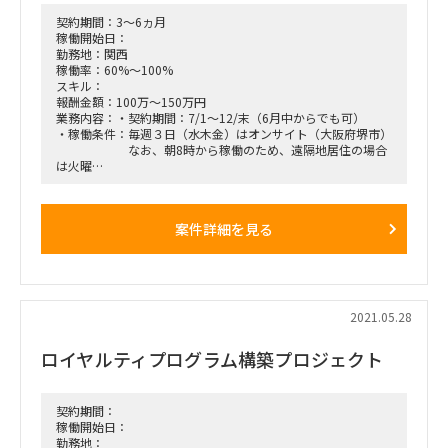
契約期間：3～6ヵ月
稼働開始日：
勤務地：関西
稼働率：60%～100%
スキル：
報酬金額：100万～150万円
業務内容：・契約期間：7/1～12/末（6月中からでも可）
・稼働条件：毎週３日（水木金）はオンサイト（大阪府堺市）
なお、朝8時から稼働のため、遠隔地居住の場合
は火曜
夜に移動し、前泊が必要となる
希望により、月火オフサイトも可
・希望要件：量産系の製造業の業務プロセスを理解している
案件詳細を見る
PLM案件（企画構想～要件定義）をやったことが
ある
Teamcenterの導入経験があればなお可
PMと協議しながら、PLM（BOM、設計変更、
等）の業務要件定義の資料作成とお客様セッションのファシリ
テーションができる
2021.05.28
ロイヤルティプログラム構築プロジェクト
契約期間：
稼働開始日：
勤務地：