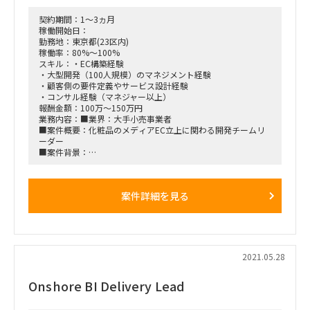
契約期間：1～3ヵ月
稼働開始日：
勤務地：東京都(23区内)
稼働率：80%～100%
スキル：・EC構築経験
・大型開発（100人規模）のマネジメント経験
・顧客側の要件定義やサービス設計経験
・コンサル経験（マネジャー以上）
報酬金額：100万～150万円
業務内容：■業界：大手小売事業者
■案件概要：化粧品のメディアEC立上に関わる開発チームリ
ーダー
■案件背景：
・大手小売事業者にて、DXの戦略として新しい化粧品のメデ
ィアECを構築中。
・特に開発面等の知見やマネジメント経験が不足し、今後立上
案件詳細を見る
が困難になっている。
■案件概要：
・大規模な開発案件であり、多くのチームと複数ベンダーと連
携しプロジェクトを推進中。
・現在、要件定義まで完了。今後のテスト/実装フェーズを計
画・推進可能な方を探しております。
2021.05.28
・比較的手を動かす設計や資料作成などもご支援いただきたく
考えております。
Onshore BI Delivery Lead
■業務内容：
・複数ベンダーやチームのマネジメント
・開発スケジュール設計