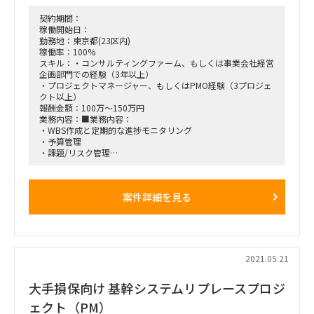
契約期間：
稼働開始日：
勤務地：東京都(23区内)
稼働率：100%
スキル：・コンサルティングファーム、もしくは事業会社経営
企画部門での経験（3年以上）
・プロジェクトマネージャー、もしくはPMO経験（3プロジェ
クト以上）
報酬金額：100万～150万円
業務内容：■業務内容：
・WBS作成と定期的な進捗モニタリング
・予算管理
・課題/リスク管理
・ステアリングコミッティ運営（日程調整、報告資料作成、フ
ァシリテーション、議事録作成）
案件詳細を見る
■開始時期：6月
※契約期間は一旦3か月程度になる見込み、その後パフォーマ
ンス次第で継続
2021.05.21
大手損保向け 基幹システムリプレースプロジ
ェクト（PM）