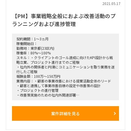
顧客の要望次第では山梨、宮城、九州など遠隔地への出張の可
工場向け成果物をベースにデータ移行要件の検討を開始。
2021.05.17
能性もあります。
（8月初旬は宮城出張1週間程度有り）
■想定作業
【PM】事業戦略全般におよぶ改善活動のプ
・データ移行事務局支援：後続5工場リリース向けのデータ移
■期間 2021年7月-9月
行要件定義推進支援（計画策定、ファシリテーション、プロジ
ランニングおよび進捗管理
以降継続の可能性は高いです（〜2023年3月が現時点でMAX期
ェクト管理）
間）
・元請PM,PLのもと、タスクを実行
・アサイン時は元請要員と作業分担しながら実施頂くが、1-2
か月で独り立ち／個人で完遂いただく必要あり
契約期間：1～3ヵ月
・成果物作成に必要となる情報は顧客よりインプットいただけ
稼働開始日：
る前提
勤務地：東京都(23区内)
稼働率：80%～100%
■勤務地
スキル：・クライアントのゴール達成に向けたKPI設計から戦
・現在は在宅勤務中心、コロナが落ち着き次第週1-2程度府中
略立案、プロジェクト進行までのご経験
への出勤の可能性あり
・社内外の関係者と円滑にコミュニケーションを取り業務を遂
・顧客の要望次第では山梨、宮城、九州など遠隔地への出張の
行したご経験
可能性もあり
報酬金額：100万～150万円
業務内容：・顧客の事業改善における提案活動全体のリード
■期間
・顧客と連携して事業改善目標の設定や改善策の設計
・2021年6月-9月
・プロジェクトの進行管理
・2021年6月は、契約手続き完了後から
・改善策実施のための社内外関連部署
・2021年10月以降継続の可能性もあり
（顧客のマーケティング部やシステム部、社内のプロダクト担
当者)との積極的なコミュニケーション
・顧客要望のヒアリングから、自社プロダクト改善に向けたフ
案件詳細を見る
ィードバック・プロジェクトに関する顧客へのレポート及び提
案書の作成
※フルリモート予定だが、顔合わせの為最初は顔を出して頂く
可能性有