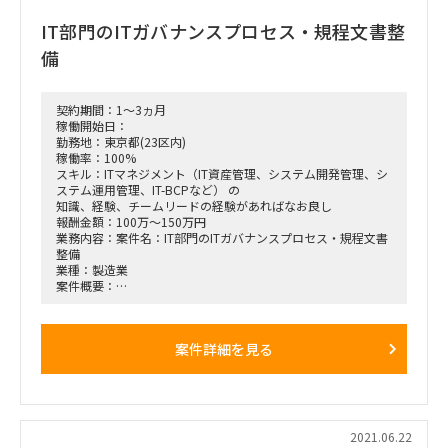
IT部門のITガバナンスプロセス・規程文書整
備
契約期間：1～3ヵ月
稼働開始日：
勤務地：東京都(23区内)
稼働率：100%
スキル：ITマネジメント（IT資産管理、システム開発管理、シ
ステム運用管理、IT-BCPなど） の
知識、経験、チームリードの経験があればなお良し
報酬金額：100万～150万円
業務内容：案件名：IT部門のITガバナンスプロセス・規程文書
整備
業種：製造業
案件概要：
IT部門のIT関連業務が属人化しており、成熟度も低い。
成熟度を上げていくためにIT関連業務を可視化、あるべきルー
ル・プロセスを定めて、
案件詳細を見る
規程文書として整備する。
運用は一旦対象外とし、規程文書を整備するところまでを目的
とする。
募集ポジション：
チームリード（メンバー1名）
※チーム体制：管理者（元請）、チームリード（今回探してい
2021.06.22
る人材）、メンバー1名（元請）