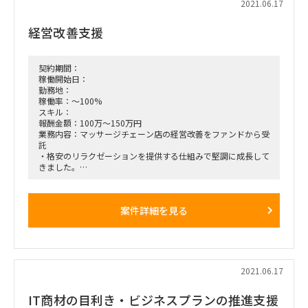
2021.06.17
ナリオ・システムの基本設計を担当。
ステークホルダーとの調整・交渉や、外部ベンダーのコントロ
経営改善支援
ールを行いながら、クライアントのニーズに応えるソリューシ
ョンを導入。
■期間：7月～21年12月までを想定 ※延長あり
■稼働：基本リモート
契約期間：
稼働開始日：
勤務地：
稼働率：～100%
スキル：
報酬金額：100万～150万円
業務内容：マッサージチェーン店の経営改善をファンドから受
託
・格安のリラクゼーションを提供する仕組みで堅調に成長して
きました。
-格安にできる最大の秘訣は、セラピストが直接雇用ではな
く業務委託のためで、セラピストの人件費は、施術の回数に応
じて報酬が派生する変動費になっています。
案件詳細を見る
・ファンドが入って以降は、デジタル化を進めており、デジタ
ルマーケティングや、デジタル化による効率化を進めていま
す。
・コロナによって需要が減少しており、この１年間は少々苦し
くなっています。
DXのチームでの支援
2021.06.17
期間：7月～中長期
面談：１回
IT商材の目利き・ビジネスプランの推進支援