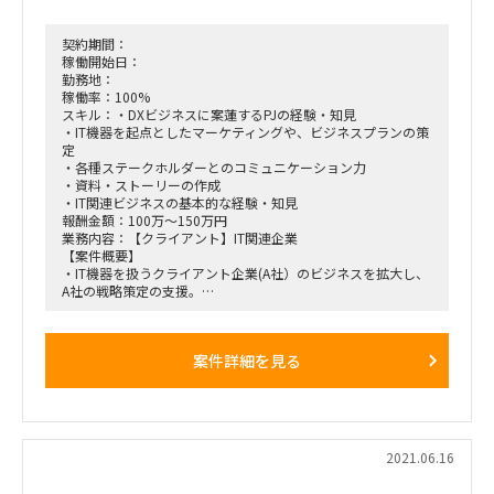
契約期間：
稼働開始日：
勤務地：
稼働率：100%
スキル：・DXビジネスに案蓮するPJの経験・知見
・IT機器を起点としたマーケティングや、ビジネスプランの策
定
・各種ステークホルダーとのコミュニケーション力
・資料・ストーリーの作成
・IT関連ビジネスの基本的な経験・知見
報酬金額：100万～150万円
業務内容：【クライアント】IT関連企業
【案件概要】
・IT機器を扱うクライアント企業(A社）のビジネスを拡大し、
A社の戦略策定の支援。
【主な業務内容】
課題・論点および対応方針整理
１：IT商材の目利き方針の実践を支援
案件詳細を見る
２：ビジネスプラン策定の支援
３：構想取り纏めおよび役員報告
【期間】2021年6月～ ※7月以降継続見込み
【勤務地】都内
（適宜、PJメンバーのみのサイトに集まって作業とリモート作
業のハイブリッド。
2021.06.16
クライアント先への訪問は必要に応じて）
【体制】