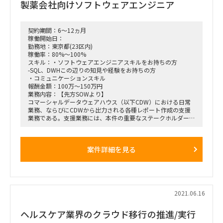
製薬会社向けソフトウェアエンジニア
アカウントマネージャー1名20%（既に参画済）
プロジェクトリーダー1名20%（既に参画済）
プロジェクトメンバー1名100%←募集対象
契約期間：6～12ヵ月
稼働開始日：
勤務地：東京都(23区内)
稼働率：80%～100%
スキル：・ソフトウェアエンジニアスキルをお持ちの方
-SQL、DWHこの辺りの知見や経験をお持ちの方
・コミュニケーションスキル
報酬金額：100万～150万円
業務内容：【先方SOWより】
コマーシャルデータウェアハウス（以下CDW）における日常
業務、ならびにCDWから出力される各種レポート作成の支援
業務である。支援業務には、本件の重要なステークホルダーへ
の質疑応答、問題発生時の原因調査、ならびにレポートの品質
管理業務を含む。
案件詳細を見る
【案件依頼時の内容】
・日常的なシステム対応
・テスティング
・追加機能テスト
・不具合調査進捗報告
・ユーザーからの問合せ対応
2021.06.16
※3ヶ月毎に追加機能
ヘルスケア業界のクラウド移行の推進/実行
参画形態：コロナ終息迄は原則リモート 以降オンサイト(新
宿)になる可能性も有り