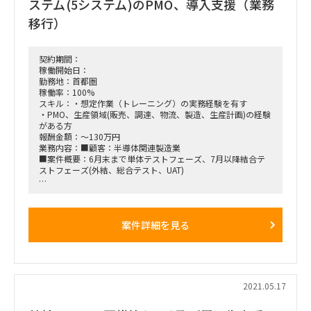
ステム(5システム)のPMO、導入支援（業務
移行）
契約期間：
稼働開始日：
勤務地：首都圏
稼働率：100%
スキル：・想定作業（トレーニング）の実務経験を有す
・PMO、生産領域(販売、調達、物流、製造、生産計画)の経験
がある方
報酬金額：～130万円
業務内容：■顧客：半導体関連製造業
■案件概要：6月末まで単体テストフェーズ、7月以降結合テ
ストフェーズ(外結、総合テスト、UAT)
■想定作業（7月〜9月末）
・業務移行事務局支援(1名)：
１、トレーニングの詳細計画策定とトレーニング事前準備の実
案件詳細を見る
行（講師と受講者の決定、
業務トレーニングと操作トレーニングの日時場所及び詳細管理
方法（例 アンケート項目決定等）決定）
※トレーニング用資料は顧客もしくはベンダーが作成
２、トレーニング実施前（8月初旬）及びトレーニングキック
2021.05.17
オフ（9月末）の説明会資料作成と説明会フォロー（8月初旬
は宮城出張１週間程度有り）