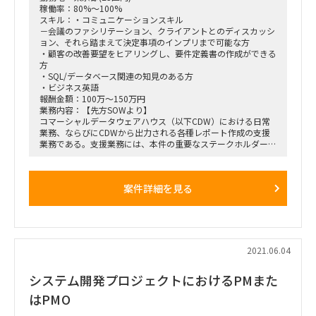
ステークホルダー管理やクライアント/開発会社との折衝の
→合計3-4名程度
稼働率：80%～100%
経験。
※上記に加えてクライアント側の企画・実務メンバー
スキル：・コミュニケーションスキル
※クライアントや参画している他会社への対面/メール/チ
【人数】
－会議のファシリテーション、クライアントとのディスカッシ
ャット等での
①マネージャークラス1名
ョン、それら踏まえて決定事項のインプリまで可能な方
コミュニケーションが単独で可能な人員
②シニアコンサルタントクラス1名-2名
・顧客の改善要望をヒアリングし、要件定義書の作成ができる
＜テスト推進＞
③メンバークラス1名-2名
方
テスト実施に向けた環境調整やデータ準備等の推進。
【稼働率】
・SQL/データベース関連の知見のある方
※各テスト実行担当者と調整しながら動ける人員
・100%
・ビジネス英語
テスト実施時の推進。
※多少相談可能
報酬金額：100万～150万円
※シナリオやケースの説明、役割確認等、推進役の経験が
【主な業務内容】
業務内容：【先方SOWより】
ある人員
●運営標準化
コマーシャルデータウェアハウス（以下CDW）における日常
テスト完了後の評価取り纏め。
・オペレーション設計
業務、ならびにCDWから出力される各種レポート作成の支援
※各テスト実行担当者と調整しながら評価報告書を取りま
・レイアウト設計
業務である。支援業務には、本件の重要なステークホルダーへ
とめられる人員
・物品調達
の質疑応答、問題発生時の原因調査、ならびにレポートの品質
・リソース調達
管理業務を含む。
・マニュアル
・シフト管理
案件詳細を見る
【案件依頼時の内容】
・リソース管理
・製薬会社のビジネスチームのニーズをヒアリングした上で要
・厚生労働省との連携
件定義/資料化し、インドの開発者への落し込みを行う
・提携医療法人との連携 etc.
・進捗管理、ベンダー管理、課題管理等のPMO業務 ※PMO
●他拠点展開
業務は全体の25％程度です
・標準化に基づく他拠点展開準備・運営
・テスティング
2021.06.04
・各拠点関係者との連携・コミュニケーション
・追加機能テスト
・イレギュラーケースの相談・解決推進
・不具合調査進捗報告
【英語要否】
システム開発プロジェクトにおけるPMまた
・問合せ対応
・不要（簡単な読み書きできれば尚可）
※3ヶ月毎に追加機能
はPMO
参画形態：コロナ終息迄は原則リモート 以降オンサイト(新