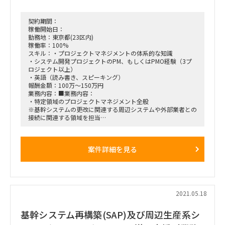
契約期間：
稼働開始日：
勤務地：東京都(23区内)
稼働率：100%
スキル：・プロジェクトマネジメントの体系的な知識
・システム開発プロジェクトのPM、もしくはPMO経験（3プ
ロジェクト以上）
・英語（読み書き、スピーキング）
報酬金額：100万～150万円
業務内容：■業務内容：
・特定領域のプロジェクトマネジメント全般
※基幹システムの更改に関連する周辺システムや外部業者との
接続に関連する領域を担当
※クライアントのマネジメント、担当領域の開発ベンダ、他領
域のPMなどと連携してプロジェクトを推進
案件詳細を見る
■開始時期：即時
※契約期間は一旦3か月程度になる見込み、その後パフォーマ
ンス次第で継続
2021.05.18
基幹システム再構築(SAP)及び周辺生産系シ