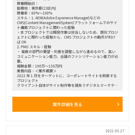
稼働開始日：
勤務地：東京都(23区内)
稼働率：60%～100%
スキル：1. AEM(Adobe Experience Manager)などの
CMS(Content ManagementSystem)プラットフォームでのサイ
ト構築プロジェクトに関わった経験
・本プロジェクトでは開発作業は担当しないため、類似プロジ
ェクトに関わった経験から、CMS プロジェクトの勘所が利け
ば OK
2. PMO スキル・経験
・ 複数の部門の要望・利害を調整しながら進めるので、高い
コミュニケーション能力、会議のファシリテーション能力が必
要。
報酬金額：100万～150万円
業務内容：＜案件概要＞
2022 年 1 月をターゲットに、コーポレートサイトを刷新する
プロジェクト
クライアント自体がサイト制作等を請負うデジタルマーケティ
ング事業であるため、社内の各部門よりメンバを選出してもら
いプロジェクト体制を編成。フロント要件やテクニカル要件は
社内メンバによって設計開発を行う。
案件詳細を見る
一部、デザイン制作会社やAdobe など外部ベンダを起用。
事業戦略室がプロジェクトリード、関係部門は各事業部門、広
報部門など。
PM は事業戦略室長が担当し、PM を補佐する PMO が今回の引
合ポジション。
AEM Cloud 環境環境（Adobe が提供する CMS プラットフォ
2021.05.27
ーム）上でのサイト構築を想定。