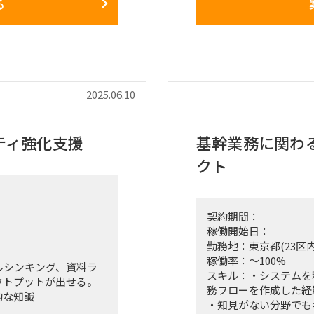
る
向上なども実現してい
・複数のポータルサイ
ーザーの利便性を向上し
 モバイルルータ, キーボ
◆スケジュール
2025年4月-5月中
2025年5月中旬-6
2025年4月-9月
2025.06.10
メントメンバの対応で
2025年10月-12月
進（年1-2回程度）
※すでにプロジェク
発生時の社内通知の判断、対
の参画希望
ティ強化支援
基幹業務に関わ
roviderでの個人情報流
クト
■作業工程
入相談
作業工程全般を通して
obilityとアラインした
整
契約期間：
■勤務地情報
稼働開始日：
を決めて、購入先を探
大阪府中之島駅 徒歩5
勤務地：東京都(23区内
探す (年2-3回)
■働き方リモート可 週
稼働率：～100%
ルシンキング、資料ラ
わせて、納期を考慮し
■その他 元請との直
スキル：・システムを
ウトプットが出せる。
roviderがしてくれ
務フローを作成した経
的な知識
・知見がない分野でも
ついて、メーカに保証