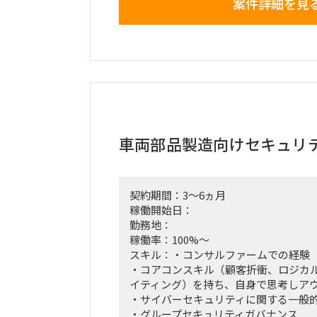
案件詳細を見
せて実施してくことで、業務生産性の
く。
※モバイル関連機器：iPhone, iPad,
ード等のアクセサリ
■業務内容
A.デバイス/回線管理:
・緊急時のトラブル対応、主にマネジ
Mobile Providerとつなぎ、対応を推
・Mobile Provider側のトラブル
車両部品製造向けセキュリ
応推進（年1回程度、2024はMobile P
出事案について対応を実施）
・デバイス数が不足する場合の追加購
契約期間：3～6ヵ月
・MDMの管理についてGlobal Tech M
稼働開始日：
指示だし (英語Communication必要)
勤務地：
B.アクセサリ管理:
稼働率：100%～
・ 業務上必須で必要になるアクセサリ
スキル：・コンサルファームでの経験
して発注する。メーカ廃盤などがあれば再度
・コアコンスキル（顧客折衝、ロジカ
・デバイス在庫と故障による交換に合
イティング）を持ち、自身で思考しア
て在庫の追加発注。在庫管理はMobile P
・サイバーセキュリティに関する一般
る。(年10-20回)
・グループセキュリティガバナンス
・保証期間内で故障したアクセサリに