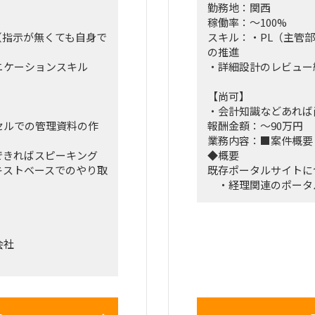
勤務地：関西
稼働率：～100%
（指示が無くても自身で
スキル：・PL（主管
の推進
ニケーションスキル
・詳細設計のレビュー
【尚可】
・会計知識などあれば
セルでの管理資料の作
報酬金額：～90万円
）
業務内容：■案件
できればスピーキング
◆概要
キストベースでのやり取
既存ポータルサイトに
・経理関連のポータ
しており、
それぞれ異なる機能
がある
会社
・関連システムのマ
タ、最新データの混在
連機器の運用業務を社
ユーザーの使いづら
の外部委託を検討して
・これらはもともとS
もに、業務改善を合わ
再構築について