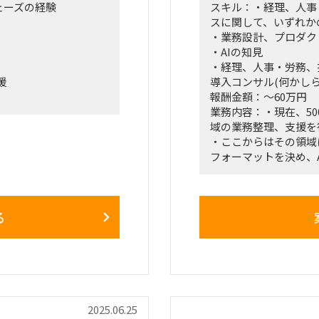
ェーズの経験
スキル：・経理、人事
スに関して、いずれか
・業務設計、プロダク
・AIの知見
・経理、人事・労務、
援
導入コンサル(何かしら
報酬金額：～60万円
業務内容：・現在、5
域の業務整理、支援を
・ここからはその領域
フォーマットを決め、
週2回程度大阪への出張
・その為、AIエージ
要件定義まで、できれ
・案件の半分くらいは
る
分はぐちゃぐちゃ。
【具体的な業務】
経理、人事・労務、採
て、いずれかの領域の
きます
きたい。
2025.06.25