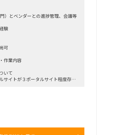
部門）とベンダーとの進捗管理、会議等
経験
尚可
概要・作業内容
ついて
ルサイトが３ポータルサイト程度存在
が実装されていたり、機能の重複等
ニュアルも格納されているが古いデー
などもあったため、
さも課題になっていた
POで管理していた