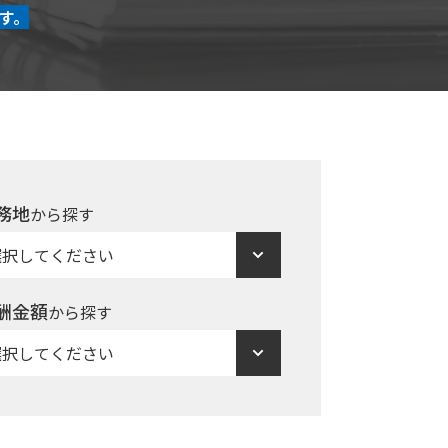
す。
務地
から探す
酬金額
から探す