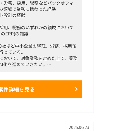
・労務、採用、総務などバックオフィ
の領域で業務に携わった経験
ト設計の経験
採用、総務のいずれかの領域において
のERP)の知識
00社ほど中小企業の経理、労務、採用領
行っている。
において、対象業務を定めた上で、業務
AI化を進めていきたい。
ェント事業を立ち上げたい。(業務特定〜
ば開発PMも)
業務内容の資料化などできている。半
案件詳細を見る
用、総務などバックオフィスに関し
AIを活用したシステム導入を支援いただ
2025.06.23