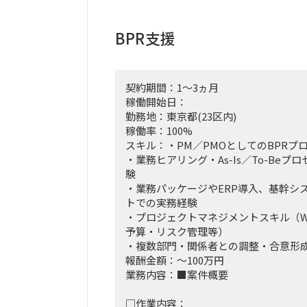
BPR支援
契約期間：1～3ヵ月
稼働開始日：
勤務地：東京都(23区内)
稼働率：100%
スキル：・PM／PMOとしてのBPRプ
・業務ヒアリング・As-Is／To-Be
験
・業務パッケージやERP導入、基幹シ
トでの実務経験
・プロジェクトマネジメントスキル（W
予算・リスク管理等）
・複数部門・関係者との調整・合意形
報酬金額：～100万円
業務内容：■案件概要
□作業内容：