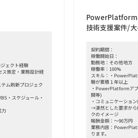
PowerPlat
技術支援案件/大
契約期間：
稼働開始日：
勤務地：その他地方
ロジェクト経験
稼働率：100%
プロセス策定・業務設計経
スキル：・PowerPlatf
験が累積１年以上
ステム刷新プロジェク
・PowerPlatfo
開等)
BS・スケジュール・
・コミュニケーション
→漠然とした要求から
成力
クのイメージ
報酬金額：～90万円
業務内容：PowerPl
ります。