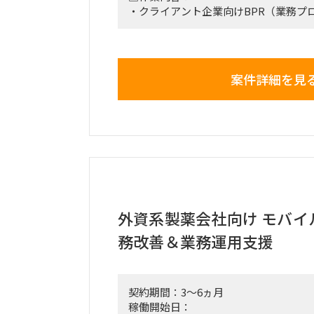
・クライアント企業向けBPR（業務プ
ェクトの企画・推進
・ERPシステムを活用した要件定義、
・現行業務プロセスのヒアリング・課題抽
（業務改革案）の策定
案件詳細を見
・業務フロー、RACI、KPIなどのド
デザイン設計
・プロジェクトマネジメント（スコープ
ル、予算、リスク管理）
・各種ステークホルダー（クライアン
ー・現場等）との調整・合意形成
・ベンダーマネジメント（品質・コス
・変革後の運用定着支援、教育・マニュ
リング体制の構築
外資系製薬会社向け モバイ
■働き方/勤務場所：基本リモート
務改善＆業務運用支援
※ただし、関東近郊顧客先へのヒアリ
ト作業も発生します。
契約期間：3～6ヵ月
稼働開始日：