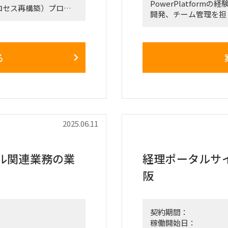
PowerPlatfor
ロセス再構築）プロジ
開発、チーム管理を担
業務設計
【勤務場所】基本リモ
出、To‑Beプロセス
訪問打ち合わせ予定）
る
キュメント作成・グランド
、WBS、スケジュー
ト・パッケージベンダ
2025.06.11
ト・納期管理）
アル作成、KPIモニタ
ル関連業務の業
経理ポータルサ
阪
ングなど一部オンサイ
契約期間：
稼働開始日：