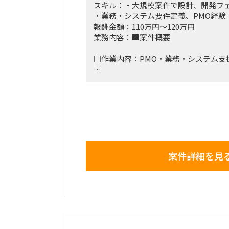
スキル：・大規模案件で設計、開発フ
・業務・システム要件定義、PMO経験
報酬金額：110万円～120万円
業務内容：■案件概要
□作業内容：PMO・業務・システム支
■稼働開始日：即日 ～ 中長期を想定
■稼働率：100％
■働き方/勤務場所：リモート/出社※
有
案件詳細を見
■募集人数：1人
■面談回数：1～2回
■備考 出張経費は実費精算とさせて頂