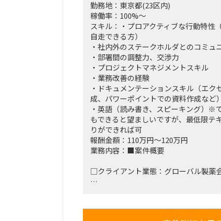
勤務地：東京都(23区内)
稼働率：100%～
スキル：・プロアクティブな行動特性
自走できる方）
・社内外のステークホルダとのコミュ
・部署間の調整力、交渉力
・プロジェクトマネジメントスキル
・業務改善の経験
・ドキュメンテーションスキル（エク
成、パワーポイントでの資料作成など
・英語（読み書き、スピーキング）※
もできると望ましいですが、最低限テ
りができれば可
報酬金額：110万円～120万円
業務内容：■案件概要
□クライアント業態：グローバル製薬
□背景と目的：日本国内のモバイル関
内IT部門で実施しているが、この業務
いる。現状の業務運用を実施するとと