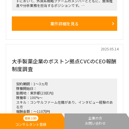
トにおいて、外資系戦略ファームのメンバーとともに、施策推
進や分析業務を担当するポジションです。
■想定業務：
・クライアントから受領するデータの分析
・クライアントとの議論への参加
案件詳細を見る
・クライアントを巻き込んだ施策の実行推進
■体制：
外資系戦略ファームと協業
■期間：
2025.05.14
即日～中長期予定
大手製薬企業のボストン拠点CVCのCEO報酬
■出社の仕方について：
週3～5出社（勤務地：新橋）
制度調査
契約期間：1～3ヵ月
稼働開始日：
勤務地：東京都(23区内)
稼働率：100%～
スキル：コンサルファーム在籍があり、インタビュー経験のあ
る方
報酬金額：～110万円
業務内容：■案件概要
企業の方
簡単10秒
□クライアント業態：大手製薬企業
お問い合わせ
コンサルタント登録