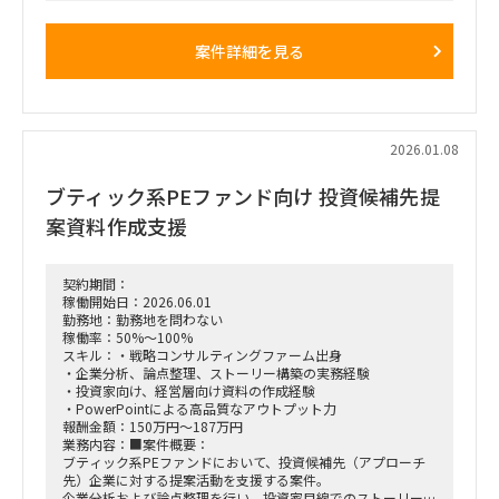
依頼となります。
案件詳細を見る
■ 想定業務内容（例）
・調達購買／ソーシング業務におけるオペレーション支援
（資料整備、見積依頼準備、見積依頼の実行、質疑・見積の
整理、比較表作成、顧客提案 等）
・顧客との折衝、見積依頼先との折衝
2026.01.08
■ 業務の流れ（想定含む）
①購買実態把握
ブティック系PEファンド向け 投資候補先提
間接経費のコスト削減支援の進め方：購買実態把握
お打合せでのヒアリングおよび、会計データ等から貴社の購買
案資料作成支援
実態を把握の上、取組み品目をご提案させていただきます。
②比較購買準備
間接経費のコスト削減支援の進め方：比較購買準備
取組み品目が決定した後、関連資料（契約書・請求書）を基に
契約期間：
購買条件を整理し、取組みシナリオ・スケジュールをご提案さ
稼働開始日：2026.06.01
せていただきます。
勤務地：勤務地を問わない
③比較購買実施
稼働率：50%～100%
間接経費のコスト削減支援の進め方：比較購買実施
スキル：・戦略コンサルティングファーム出身
貴社の購買条件にて見積を取得し、結果をご報告させていただ
・企業分析、論点整理、ストーリー構築の実務経験
きます。
・投資家向け、経営層向け資料の作成経験
④売り手企業様とのご契約
・PowerPointによる高品質なアウトプット力
間接経費のコスト削減支援の進め方：売り手企業様とのご契約
報酬金額：150万円～187万円
ご報告した結果を元に、貴社と売り手企業様にて直接契約いた
業務内容：■案件概要：
だきます。
ブティック系PEファンドにおいて、投資候補先（アプローチ
先）企業に対する提案活動を支援する案件。
企業分析および論点整理を行い、投資家目線でのストーリー構