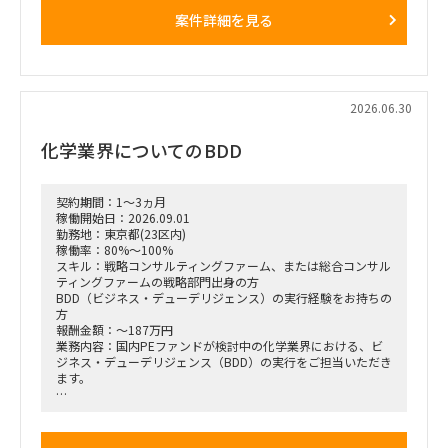
正解がない難易度の高いPJ」にプロジェクトをリードする立場
案件詳細を見る
で携わっている方
（例）
・全社戦略・事業戦略および中期経営計画策定
・市場環境分析、潜在市場規模（TAM、SAM）の推計、および
競合モデル調査を通じた成長戦略立案
・M&A・アライアンス戦略の立案、ビジネスデューデリジェ
2026.06.30
ンス（BDD）の実行、および買収後のPMI支援
・財務モデリング（トップライン・コストの構成要素分解）を
化学業界についてのBDD
用いた事業計画の蓋然性検証と買収効果定量化
・新規事業開発における事業コンセプト策定、プロトタイピン
グ、PoC（概念実証）の設計、および市場参入戦略策定
・事業再生に向けた不採算事業の見直し、プロダクトポートフ
契約期間：1～3ヵ月
ォリオマネジメント、組織再編計画策定、および全社コスト削
稼働開始日：2026.09.01
減実行支援
勤務地：東京都(23区内)
稼働率：80%～100%
スキル：戦略コンサルティングファーム、または総合コンサル
ティングファームの戦略部門出身の方
BDD（ビジネス・デューデリジェンス）の実行経験をお持ちの
方
報酬金額：～187万円
業務内容：国内PEファンドが検討中の化学業界における、ビ
ジネス・デューデリジェンス（BDD）の実行をご担当いただき
ます。
化学業界における市場環境、競合動向、ターゲット企業の分析
事業構造の把握および成長シナリオ・リスクの特定