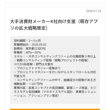
・全社戦略・事業戦略および中期経営計画策定
・市場環境分析、潜在市場規模（TAM、SAM）の推計、および
競合モデル調査を通じた成長戦略立案
2026.07.16
・M&A・アライアンス戦略の立案、ビジネスデューデリジェ
ンス（BDD）の実行、および買収後のPMI支援
大手消費財メーカーK社向け支援（既存アプ
・財務モデリング（トップライン・コストの構成要素分解）を
用いた事業計画の蓋然性検証と買収効果定量化
リの拡大戦略策定）
・新規事業開発における事業コンセプト策定、プロトタイピン
グ、PoC（概念実証）の設計、および市場参入戦略策定
・事業再生に向けた不採算事業の見直し、プロダクトポートフ
ォリオマネジメント、組織再編計画策定、および全社コスト削
契約期間：1～3ヵ月
減実行支援
稼働開始日：2026.09.01
勤務地：東京都(23区内)
稼働率：40%～50%
スキル：・大手コンサルティングファームの在籍経験３年以上
・戦略コンサルティング経験（戦略プロジェクトの経験）
※IT/DX系経験・部門は対象外
・プロジェクトマネジャー経験あり
・プロジェクトマネジャーを行いながらスタッフロールも対応
可能な方
・コンサルティングファームの中で、組織設立の経験がある方
報酬金額：～187万円
業務内容：拡張コンセプトの仮説構築、顧客ニーズ検証、ビジ
ネスモデル仮説構築（マネタイズモデル設計、事業性シミュレ
ーション、アクションプラン策定）
■戦略コンサルティングの具体的なイメージ
「全社戦略・中期経営計画の策定」のような「抽象度が高く、