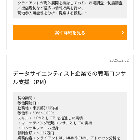
クライアントが海外展開を検討しており、市場調査／制度調査
／出店規制など幅広い情報収集を行い、
現地参入可能性を分析・提案する役割。
■想定業務：
・海外市場調査（制度、出店規制、競合）
案件詳細を見る
・展開候補都市の選定と示唆出し
・飲食店の店舗実査（必要に応じて1～2日の出張あり）
・英語での資料読解、簡易コミュニケーション
■期間：
2025/12/8〜2026/1/16
2025.12.02
■出社の仕方について：
データサイエンティスト企業での戦略コンサ
基本リモート／都内で数回対面、近畿圏への1〜2日出張可能
性あり
ル支援（PM）
契約期間：
稼働開始日：
勤務地：東京都(23区内)
稼働率：50%～100%
スキル：・PMとしてPJを推進した実績
・マーケティング戦略コンサルとしての実績
・コンサルファーム出身
報酬金額：～132万円
業務内容：クライアントは、MMMやCMM、アドホック分析を