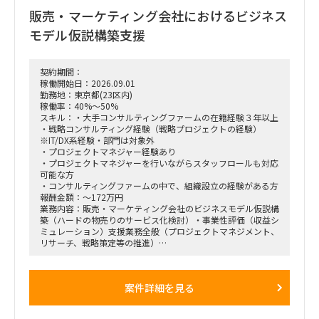
身の企画検討」
販売・マーケティング会社におけるビジネス
単なる進捗管理（事務局型PMO）ではなく、ビジネスと
IT（AI）の両面から中身の議論に入り込み、プロジェクトを実
モデル仮説構築支援
質的にドライブさせるプレイングマネージャーとしての役割を
期待しています。
■ 具体的な業務内容
契約期間：
富裕層向けセグメント戦略、KPI設計、新営業モデル設計など
稼働開始日：2026.09.01
の「上流企画」と、現場への落とし込み・タスクフォースの推
勤務地：東京都(23区内)
進を同時進行（アジャイル的）で回していただきます。
稼働率：40%～50%
経営・役員クラスに対する定期的なレポーティングおよび直接
スキル：・大手コンサルティングファームの在籍経験３年以上
のディスカッション（壁打ち）への参画。
・戦略コンサルティング経験（戦略プロジェクトの経験）
「バディAI」「AIロープレ」「ダッシュボード」等の最先端ツ
※IT/DX系経験・部門は対象外
ールの要件定義から、それを現場の営業員にどう使わせるか
・プロジェクトマネジャー経験あり
（行動変容設計）までの定着化支援。
・プロジェクトマネジャーを行いながらスタッフロールも対応
支店長やトップ営業経験を持つクライアント（証券会社側）の
可能な方
コアメンバーとタッグを組み、現場のリアルな知見を取り込み
・コンサルティングファームの中で、組織設立の経験がある方
ながら実効性の高い設計を行います。
報酬金額：～172万円
業務内容：販売・マーケティング会社のビジネスモデル仮説構
築（ハードの物売りのサービス化検討）・事業性評価（収益シ
ミュレーション）支援業務全般（プロジェクトマネジメント、
リサーチ、戦略策定等の推進）
＜業務内容＞
「全社戦略・中期経営計画の策定」のような「抽象度が高く、
案件詳細を見る
正解がない難易度の高いPJ」にプロジェクトをリードする立場
で携わっている方
（例）