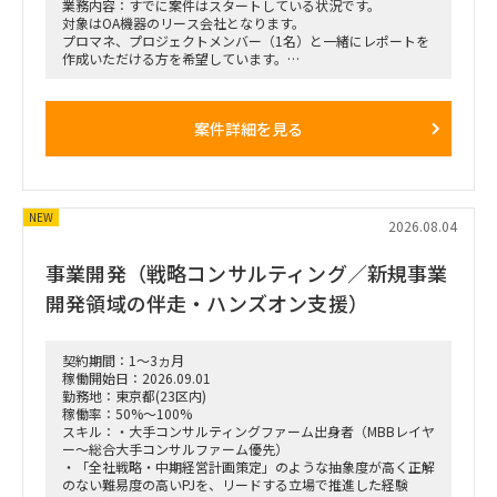
業務内容：すでに案件はスタートしている状況です。
対象はOA機器のリース会社となります。
プロマネ、プロジェクトメンバー（1名）と一緒にレポートを
作成いただける方を希望しています。
■想定業務
・対象市場および業界動向の調査
・市場規模、成長性、競争環境の分析
案件詳細を見る
・対象企業の事業性、競争優位性、成長余地の評価
・顧客・競合・チャネル等に関する情報整理
・事業計画や売上成長シナリオの検証
・インタビュー設計、実施、結果の取りまとめ
・示唆抽出および報告資料の作成
NEW
・プロジェクトメンバーとの各種ディスカッション
2026.08.04
事業開発（戦略コンサルティング／新規事業
開発領域の伴走・ハンズオン支援）
契約期間：1～3ヵ月
稼働開始日：2026.09.01
勤務地：東京都(23区内)
稼働率：50%～100%
スキル：・大手コンサルティングファーム出身者（MBBレイヤ
ー～総合大手コンサルファーム優先）
・「全社戦略・中期経営計画策定」のような抽象度が高く正解
のない難易度の高いPJを、リードする立場で推進した経験