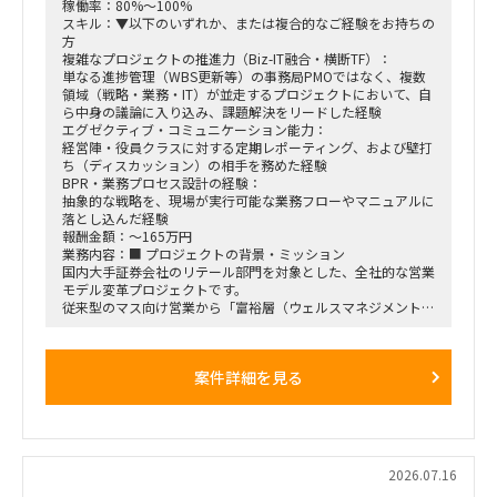
・行動観察、ヒアリング、課題分析から施策立案までの実行
稼働率：80%～100%
・調査・分析結果の構造化および資料化
スキル：▼以下のいずれか、または複合的なご経験をお持ちの
・費用対効果の試算、ロードマップ策定
方
・下位メンバーのリードおよびタスク管理
複雑なプロジェクトの推進力（Biz-IT融合・横断TF）：
・幹部層向け報告資料の作成、プレゼンテーション支援
単なる進捗管理（WBS更新等）の事務局PMOではなく、複数
領域（戦略・業務・IT）が並走するプロジェクトにおいて、自
■契約条件
ら中身の議論に入り込み、課題解決をリードした経験
・参画期間：2026年10月1日～2026年12月28日
エグゼクティブ・コミュニケーション能力：
または2027年1月31日まで
経営陣・役員クラスに対する定期レポーティング、および壁打
・稼働率：100％想定
ち（ディスカッション）の相手を務めた経験
BPR・業務プロセス設計の経験：
■勤務地・働き方
抽象的な戦略を、現場が実行可能な業務フローやマニュアルに
・出張先：茨城県ひたちなか市・勝田駅周辺
落とし込んだ経験
・勝田への訪問頻度は週によって変動
報酬金額：～165万円
・訪問が発生しない週もある一方、プロジェクト中盤は週3～
業務内容：■ プロジェクトの背景・ミッション
4日程度の出張が発生する可能性あり
国内大手証券会社のリテール部門を対象とした、全社的な営業
・プロジェクト開始直後および終了前は、出張頻度が比較的少
モデル変革プロジェクトです。
なくなる想定
従来型のマス向け営業から「富裕層（ウェルスマネジメント）
・勝田出張以外の日はリモートワーク
特化型」へのシフトを掲げ、本件は「FY26業務計画の中核施
・必要に応じて元請会社の麹町出社
策」として経営陣・役員クラスが直接スポンサーを務める最重
要エンゲージメントとなっています。
案件詳細を見る
戦略ファームが描いた絵に留まらず、組織再編、営業プロセス
設計、AIツールの導入、人材育成を同時並行で進め、現場の行
動変容までを一気通貫で実現することが本プロジェクトの最大
のミッションです。
■ 担当いただくポジション・役割
2026.07.16
「横断タスクフォース（TF）の実質的な推進リードおよび中