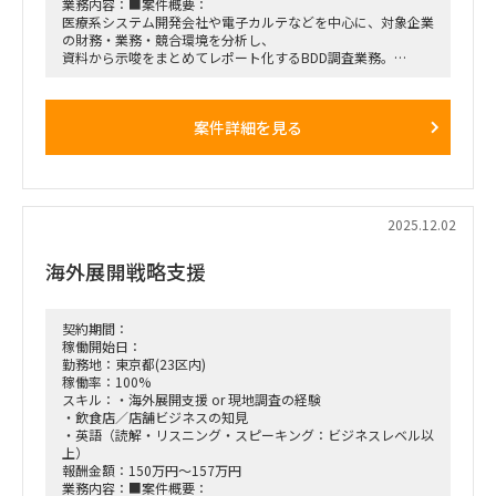
業務内容：■案件概要：
医療系システム開発会社や電子カルテなどを中心に、対象企業
の財務・業務・競合環境を分析し、
資料から示唆をまとめてレポート化するBDD調査業務。
■想定業務：
・市場調査・競合分析
案件詳細を見る
・対象会社のプロダクト資料の読み込み、要点整理
・示唆まとめ（PowerPointでのアウトプット）
・一部、マネジメント層へのインタビュー同行（九州への1〜
2日の出張可能性あり）
■期間：
2025.12.02
2025/12/15〜2026/1/23
海外展開戦略支援
■出社の仕方について：
基本リモート／都内で数回対面
契約期間：
稼働開始日：
勤務地：東京都(23区内)
稼働率：100%
スキル：・海外展開支援 or 現地調査の経験
・飲食店／店舗ビジネスの知見
・英語（読解・リスニング・スピーキング：ビジネスレベル以
上）
報酬金額：150万円～157万円
業務内容：■案件概要：