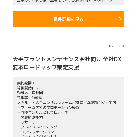
築から、提案資料（主にPPT）の作成・ブラッシュアップまで
を一貫して担当する。
案件詳細を見る
■想定業務：
・投資候補先企業の分析（事業・市場・競合等）
・投資家目線での論点整理、ストーリー構築
・提案資料（PowerPoint等）の作成およびブラッシュアップ
・PEファンド担当者とのディスカッションを踏まえた資料修
正・高度化
2026.01.07
■体制：
大手プラントメンテナンス会社向け 全社DX
PEファンド担当者直下（少人数体制想定）
変革ロードマップ策定支援
■稼働率
50％
※50％以上でも可能ですので、ご希望の稼働率をご教示くだ
さいませ。
契約期間：
稼働開始日：
■期間：
勤務地：首都圏
2026年1月中旬 ～ 2026年2月末
稼働率：100%
スキル：・大手コンサルファーム出身者（戦略部門だと尚可）
■出社の仕方について：
・ファーム内でのプロモーション経験
完全リモート
・戦略コンサルとして自走可能
－問題解決能力
－リサーチ
－スライドライティング
－ファシリテーション
－チームマネジメント力