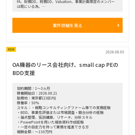
FA、財務DD、税務DD、Valuation、事業計画策定のメンバー
は既にいる為、
事業計画策定メンバーと連携して、簡易的なBDDを実施いただ
ける方を希望しています。
※案件規模が小さく、取引先の買収検討なので、あくまでBDD
案件詳細を見る
は事業計画視点でOK
■想定業務
・対象市場および業界動向の調査
・市場規模、成長性、競争環境の分析
NEW
・対象企業の事業性、競争優位性、成長余地の評価
2026.08.05
・顧客・競合・チャネル等に関する情報整理
・事業計画や売上成長シナリオの検証
OA機器のリース会社向け、small cap PEの
・インタビュー設計、実施、結果の取りまとめ
・示唆抽出および報告資料の作成
BDD支援
・プロジェクトメンバーとの各種ディスカッション
契約期間：1～3ヵ月
稼働開始日：2026.08.21
勤務地：東京都(23区内)
稼働率：50%
スキル：・戦略コンサルティングファーム等での実務経験
・BDD、事業性評価または市場調査・競合分析の経験
・論点整理、仮説構築、リサーチ、分析スキル
・PowerPointを用いた報告資料作成経験
・一定の自走力を持って業務を推進できる方
報酬金額：～150万円