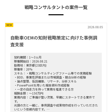
戦略コンサルタントの案件一覧
NEW
2026.08.05
自動車OEMの知財戦略策定に向けた事例調
査支援
契約期間：1～3ヵ月
稼働開始日：2026.08.21
勤務地：東京都(23区内)
稼働率：20%
スキル：・戦略コンサルティングファーム等での実務経験
・BDD、事業性評価または市場調査・競合分析の経験
・論点整理、仮説構築、リサーチ、分析スキル
・PowerPointを用いた報告資料作成経験
・一定の自走力を持って業務を推進できる方
報酬金額：～150万円
業務内容：ご準備が整い次第、早期にスタートできる案件で
す。
元請の方と一緒に、事例調査や成果物作成を行っていただきた
いという依頼内容です。