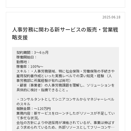
■働き方/勤務場所：基本リモート
■募集人数：1名
2025.06.18
■面談回数：基本1回
人事労務に関わる新サービスの販売・営業戦
略支援
契約期間：3～6ヵ月
稼働開始日：
勤務地：
稼働率：100%～
スキル：・人事労務領域、特に社会保険・労働保険の手続きや
雇用契約書作成といった実務レベルでの深い知見・経験 （人
事労務部に所属経験が有れば尚可）
・顧客（事業者）の人事労務課題を理解し、ソリューションを
具体的に検討・指摘できること 。
・コンサルタントとしてシニアコンサルからマネジャーレベル
のスキル
報酬金額：～120万円
業務内容：新サービスをローンチしたがリソースが不足してい
て多忙な状況。
会社の方針により中途採用が凍結されているが、事業は伸ばす
よう求められているため、外部リソースとしてフリーコンサル