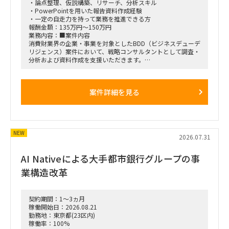
・稼働率：80-100％
・論点整理、仮説構築、リサーチ、分析スキル
・勤務形態：基本リモート
・PowerPointを用いた報告資料作成経験
・出社頻度：週1～2回程度、クライアント会議や社員ヒアリ
・一定の自走力を持って業務を推進できる方
ングへ同行できる方を優先
報酬金額：135万円～150万円
・募集人数：1名想定
業務内容：■案件内容
消費財業界の企業・事業を対象としたBDD（ビジネスデューデ
リジェンス）案件において、戦略コンサルタントとして調査・
分析および資料作成を支援いただきます。
■想定業務
案件詳細を見る
・対象市場および業界動向の調査
・市場規模、成長性、競争環境の分析
・対象企業の事業性、競争優位性、成長余地の評価
・顧客・競合・チャネル等に関する情報整理
・事業計画や売上成長シナリオの検証
NEW
・インタビュー設計、実施、結果の取りまとめ
2026.07.31
・示唆抽出および報告資料の作成
・プロジェクトメンバーとの各種ディスカッション
AI Nativeによる大手都市銀行グループの事
業構造改革
契約期間：1～3ヵ月
稼働開始日：2026.08.21
勤務地：東京都(23区内)
稼働率：100%