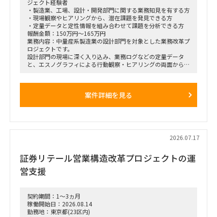
ジェクト経験者
・製造業、工場、設計・開発部門に関する業務知見を有する方
・現場観察やヒアリングから、潜在課題を発見できる方
・定量データと定性情報を組み合わせて課題を分析できる方
報酬金額：150万円～165万円
業務内容：中量産系製造業の設計部門を対象とした業務改革プ
ロジェクトです。
設計部門の現場に深く入り込み、業務ログなどの定量データ
と、エスノグラフィによる行動観察・ヒアリングの両面から、
業務上の無駄やボトルネック、潜在的な課題を抽出します。
抽出した課題を分析・構造化したうえで、改善施策、費用対効
果、実行ロードマップを策定し、クライアントの幹部・役員層
案件詳細を見る
に対する改革提案および最終報告までを担います。
■業務内容
・業務ログ取得・分析を行うメーカーとの連携およびディレク
ション
・設計部門のオフィス内における行動観察、エスノグラフィ調
2026.07.17
査
・現場担当者へのヒアリングおよび顕在・潜在課題の整理
証券リテール営業構造改革プロジェクトの運
・課題の分析、構造化およびボトルネックの特定
・改善施策および対策方針の立案
営支援
・改善施策における費用対効果の試算
・実行に向けたロードマップの策定
・幹部層への中間報告、最終報告資料の作成およびプレゼンテ
ーション
契約期間：1～3ヵ月
稼働開始日：2026.08.14
■ポジション
勤務地：東京都(23区内)