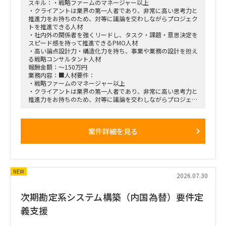
スキル：・戦略ファームのマネージャー以上
・クライアントは業界の第一人者であり、非常に高い思考力と
推進力をお持ちのため、対等に議論を交わしながらプロジェク
トを推進できる人材
・社内外の関係者を強くリードし、タスク・課題・意思決定を
スピード感を持って推進できるPMO人材
・高い論点設計力・構造化力を持ち、事業や業務の設計を担え
る戦略コンサルタント人材
報酬金額：～150万円
業務内容：■人材要件：
・戦略ファームのマネージャー以上
・クライアントは業界の第一人者であり、非常に高い思考力と
推進力をお持ちのため、対等に議論を交わしながらプロジェク
トを推進できる人材
・社内外の関係者を強くリードし、タスク・課題・意思決定を
スピード感を持って推進できるPMO人材
案件詳細を見る
・高い論点設計力・構造化力を持ち、事業や業務の設計を担え
る戦略コンサルタント人材
■稼働率
・100%
NEW
2026.07.30
■働き方
・完全常駐
次期勘定系システム構築（内国為替）要件定
義支援