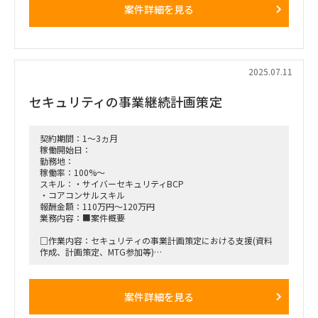
案件詳細を見る
・ただ、事業規模拡大のために、これからは、システムを標準
化し、拡販していきたいと考えている。
・それにあたり、最新の市場全体（大企業以下、中小(特に中)
企業含めて）のニーズや、世間の技術動向に関して知見がな
い。
・ゆえに、サイバーセキュリティの最新の市場ニーズ・技術動
2025.07.11
向に関して深い知見を保有する専門家の意見を得たい。
セキュリティの事業継続計画策定
■稼働開始日：2025/9/1 ～ 2025/12/31
■稼働率：8％（工数：3時間/週＝12時間/月＝稼働率約
8％(12時間 / 160時間））
契約期間：1～3ヵ月
稼働開始日：
■備考：実施見込み：クライアント提案段階
勤務地：
稼働率：100%～
スキル：・サイバーセキュリティBCP
・コアコンサルスキル
報酬金額：110万円～120万円
業務内容：■案件概要
□作業内容：セキュリティの事業計画策定における支援(資料
作成、計画策定、MTG参加等)
■稼働開始日：2025年8月～応相談
案件詳細を見る
■稼働率：100％