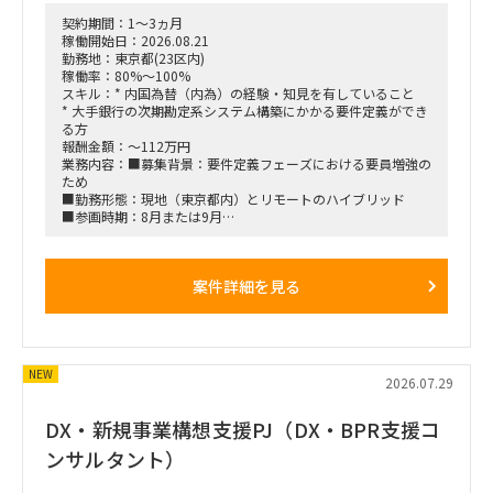
契約期間：1～3ヵ月
稼働開始日：2026.08.21
勤務地：東京都(23区内)
稼働率：80%～100%
スキル：* 内国為替（内為）の経験・知見を有していること
* 大手銀行の次期勘定系システム構築にかかる要件定義ができ
る方
報酬金額：～112万円
業務内容：■募集背景：要件定義フェーズにおける要員増強の
ため
■勤務形態：現地（東京都内）とリモートのハイブリッド
■参画時期：8月または9月
■ロール：要件定義工程の支援
■クラス：マネジメント又は実務
案件詳細を見る
NEW
2026.07.29
DX・新規事業構想支援PJ（DX・BPR支援コ
ンサルタント）