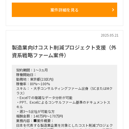
ンド流入を増やしていくためのマーケティング施策を検討
案件詳細を見る
□作業内容：マーケティングの知見を活かし、施策の検討・推
進をリード
■働き方/勤務場所：西千葉+リモート（フルリモート可の想定
で現在確認中。）
2025.05.21
■備考： マーケティング施策を検討・推進をリードして頂け
る方を募集
製造業向けコスト削減プロジェクト支援（外
資系戦略ファーム案件）
契約期間：1～3ヵ月
稼働開始日：
勤務地：東京都(23区内)
稼働率：80%～100%
スキル：・大手コンサルティングファーム出身（SCまたはMク
ラス）
・Excelでの複雑なデータ分析が可能
・PPT、Excelによるコンサルファーム基準のドキュメントス
キル
・週3～5出社が可能な方
報酬金額：140万円～170万円
業務内容：■案件概要：
日本を代表する製造業企業を対象としたコスト削減プロジェク