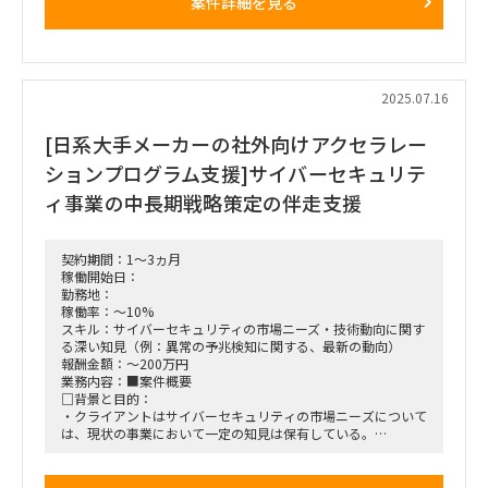
案件詳細を見る
・マーケティングガイドブックの執筆支援
・ステークホルダー調整
■期間：
即日～
2025.07.16
■出社の仕方について：
リモート＋東京都内クライアントオフィス（週2～3日オンサ
[日系大手メーカーの社外向けアクセラレー
イトを想定、応相談）
ションプログラム支援]サイバーセキュリテ
ィ事業の中長期戦略策定の伴走支援
契約期間：1～3ヵ月
稼働開始日：
勤務地：
稼働率：～10%
スキル：サイバーセキュリティの市場ニーズ・技術動向に関す
る深い知見（例：異常の予兆検知に関する、最新の動向）
報酬金額：～200万円
業務内容：■案件概要
□背景と目的：
・クライアントはサイバーセキュリティの市場ニーズについて
は、現状の事業において一定の知見は保有している。
・現状の事業というのは、これまで、大企業からのニーズに対
して、カスタマイズでサイバーセキュリティのシステムを販売
してきた経験を指す。