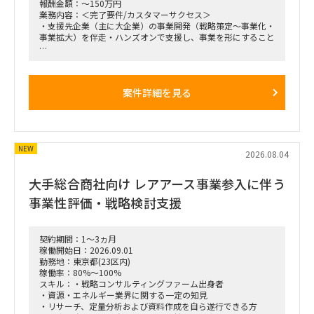
報酬金額：～150万円
業務内容：＜完了要件/カスタマーサクセス＞
・支援先企業（主に大企業）の事業開発（戦略策定～事業化・
事業拡大）を伴走・ハンズオンで支援し、事業を形にすること
＜現状の課題＞
・クライアントの事業開発支援を推進中
・「全社戦略・中期経営計画策定」のような抽象度が高く正解
案件詳細を見る
のない難易度の高いPJを、リードする立場で推進できる人材が
不足
＜業務内容＞
・支援先企業・組織に対する事業開発支援（戦略策定、アイデ
NEW
ィエーション、事業仮説構築・検証、事業化準備、事業拡大）
2026.08.04
の
伴走・ハンズオン支援
大手総合商社向け レアアース事業参入に伴う
・顧客課題に対する最適な支援内容の提案（提案書作成含む）
・社内外の支援者・ソリューションを活用した支援全体のコー
事業性評価・戦略検討支援
ディネート、PMとしての品質担保
契約期間：1～3ヵ月
稼働開始日：2026.09.01
勤務地：東京都(23区内)
稼働率：80%～100%
スキル：・戦略コンサルティングファーム出身者
・資源・エネルギー業界に関する一定の知見
・リサーチ、定量分析および資料作成を自ら遂行できる方