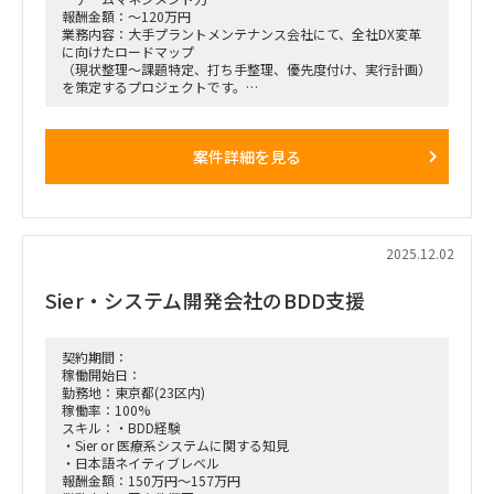
報酬金額：～120万円
業務内容：大手プラントメンテナンス会社にて、全社DX変革
に向けたロードマップ
（現状整理～課題特定、打ち手整理、優先度付け、実行計画）
を策定するプロジェクトです。
経営・業務・ITの観点を統合し、関係者を巻き込みながら合意
形成を進め、実行可能性の高い変革計画へ落とし込みを
支援くださる方を探しております。
案件詳細を見る
2025.12.02
Sier・システム開発会社のBDD支援
契約期間：
稼働開始日：
勤務地：東京都(23区内)
稼働率：100%
スキル：・BDD経験
・Sier or 医療系システムに関する知見
・日本語ネイティブレベル
報酬金額：150万円～157万円