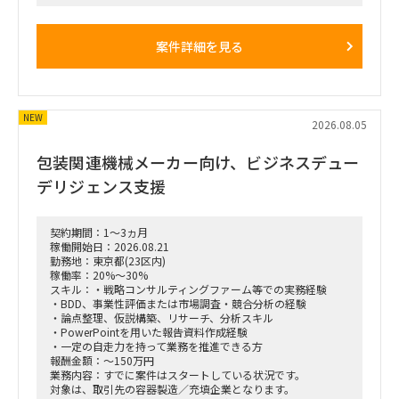
AIをフル活用いただける方が理想となります。
案件詳細を見る
NEW
2026.08.05
包装関連機械メーカー向け、ビジネスデュー
デリジェンス支援
契約期間：1～3ヵ月
稼働開始日：2026.08.21
勤務地：東京都(23区内)
稼働率：20%～30%
スキル：・戦略コンサルティングファーム等での実務経験
・BDD、事業性評価または市場調査・競合分析の経験
・論点整理、仮説構築、リサーチ、分析スキル
・PowerPointを用いた報告資料作成経験
・一定の自走力を持って業務を推進できる方
報酬金額：～150万円
業務内容：すでに案件はスタートしている状況です。
対象は、取引先の容器製造／充填企業となります。