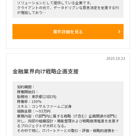
ソリューションとして提供している企業です。
クライアントの元で、データドリブンな意思決定を支援するPJ
が増加しており
PMとしてPJ支援いただける方を探しております。
データ分析内容などは専属メンバーがフェンシングして下さる
為
案件詳細を見る
クライアントの課題に対し、提供（提案）している内容が解決
できるものか否かを
確認し、PJの成功に向け推進いただける方を求めています。
～稼働方法～
・50％の稼働率で、2つの案件を担当いただくイメージです
2025.10.23
・1つのPJを3名でまわしていただく想定です
・長期で参画いただける方を希望しております
金融業界向け戦略企画支援
～業務内容（想定含む）～
・PJ運営/管理
・フロントワーク
契約期間：
・スケジュールの詳細化（WBS作成/管理）
稼働開始日：
・クライアント/インナーMTGでのファシリテーション
勤務地：東京都(23区内)
・資料や調査票、レポート等の確認作業（デリバリーとも協
稼働率：100%
業）
スキル：コンサルファームご出身
報酬金額：～93万円
業務内容：IT部門内に属する戦略（IT含む）企画関連の部門に
対し、同部の組織設計・機能整理および戦略施策推進を支援す
るプロジェクトが大枠となる。
その中で特に、ITパートナーとの取引・評価・戦略的連携を最
適化するための各種施策（評価制度、優遇策、単価表、情報基