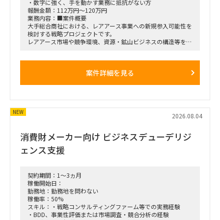
・数字に強く、手を動かす業務に抵抗がない方
報酬金額：112万円～120万円
業務内容：■案件概要
大手総合商社における、レアアース事業への新規参入可能性を
検討する戦略プロジェクトです。
レアアース市場や競争環境、資源・鉱山ビジネスの構造等を調
査・分析し、対象事業の参入有望度および事業成立に必要な条
件を整理します。
プロジェクトマネージャーの配下にて、定量・定性分析や資料
案件詳細を見る
作成、クライアント社員へのヒアリング、外部専門家へのイン
タビュー等を担うコンサルタントを募集します。
■想定業務
・レアアース市場の市場規模、成長性、需給動向等の調査
NEW
・業界構造、バリューチェーン、主要プレイヤーの分析
2026.08.04
・競合企業および参入事例のリサーチ
・事業参入における有望度・成立条件の評価
消費財メーカー向け ビジネスデューデリジ
・収益性や事業性に関する定量分析
・クライアント社員へのヒアリングおよび会議参加
ェンス支援
・外部専門家へのインタビュー対応
・調査・分析結果の資料化、報告資料作成
・プロジェクトマネージャーの各種支援
契約期間：1～3ヵ月
■条件
稼働開始日：
・クライアント：大手総合商社
勤務地：勤務地を問わない
・開始時期：2026年8月最終週～9月初旬
稼働率：50%
・期間：開始から約10週間
スキル：・戦略コンサルティングファーム等での実務経験
※2026年11月中旬頃までを想定
・BDD、事業性評価または市場調査・競合分析の経験