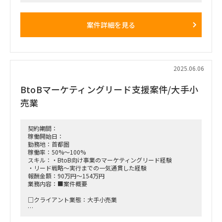
タントを探している。
[ロール] 新サービスの販売・営業戦略支援
案件詳細を見る
[作業内容]
事業の検証や推進を既存メンバーと伴走してくれる実践的なパ
ートナー。
単なるレポート作成や調整業務ではなく、事業開発、製品・サ
ービス設計、マーケティング戦略まで含めて主体的に関与でき
2025.06.06
る人材。
BtoBマーケティングリード支援案件/大手小
■稼働率:100％
売業
■作業場所:原則リモート想定(会議のために出社などはあり）
■面談回数:2回
契約期間：
稼働開始日：
■契約開始時期:ASAP～2025年9月30日
勤務地：首都圏
※継続可能性あり
稼働率：50%～100%
スキル：・BtoB向け事業のマーケティングリード経験
・リード戦略～実行までの一気通貫した経験
報酬金額：90万円～154万円
業務内容：■案件概要
□クライアント業態：大手小売業
□背景と目的：BtoBの新規事業が推進されており、インバウ