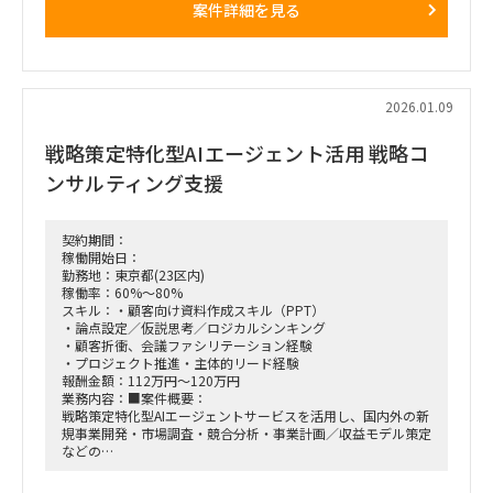
案件詳細を見る
（スキル・経験に応じ）財務・事業モデリングの作成またはサ
ポート
各種報告資料（DDレポート）の作成
ポジション：メンバークラスでのご参画となります。
2026.01.09
稼働率：80～100％
働き方：リモートと出社のハイブリッド（出社時は六本木）
戦略策定特化型AIエージェント活用 戦略コ
期間：7月下旬頃から9/30頃
ンサルティング支援
契約期間：
稼働開始日：
勤務地：東京都(23区内)
稼働率：60%～80%
スキル：・顧客向け資料作成スキル（PPT）
・論点設定／仮説思考／ロジカルシンキング
・顧客折衝、会議ファシリテーション経験
・プロジェクト推進・主体的リード経験
報酬金額：112万円～120万円
業務内容：■案件概要：
戦略策定特化型AIエージェントサービスを活用し、国内外の新
規事業開発・市場調査・競合分析・事業計画／収益モデル策定
などの
戦略コンサルティング業務を推進する。
クライアントワークに加え、コンサルタント／アナリストのマ