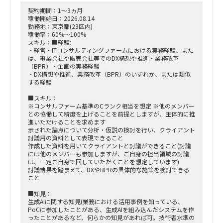
契約期間：1～3ヵ月
稼働開始日：2026.08.14
勤務地：東京都(23区内)
稼働率：60%～100%
スキル：■経験:
・経営・ITコンサルティングファームにおける実務経験、また
は、事業会社や販売会社等でのDX構想や推進・業務改革
（BPR）・企画の実務経験
・DX構想や推進、業務改革（BPR）のいずれか、または類似
する経験
■スキル：
※コンサルファーム基準のCランク相当を想定 ※他のメンバー
との協働して精度を上げることを前提としますが、主体的に推
進いただけることを求めます
示された論点について分析・仮説の検討を行い、クライアント
討議用の資料として表現できること
作成した資料を用いてクライアントと討議ができること(討議
には他のメンバーも参加しますが、ご自身の担当領域の討議
は、一定ご自身で回していただくことを想定しています)
討議結果を踏まえて、DXやBPRの具体的な施策を検討できる
こと
■知見：
生成AIに関する知見(業務における活用事例を知っている、
PoCに参加したことがある、生成AIを組み込んだシステムを作
ったことがあるなど、何らかの知見があれば可。技術者水準の