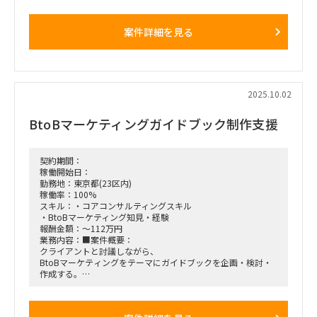
盤構想など）の検討・設計を推進する。
主に戦略企画支援をメインにご担当いただく想定となり、戦略
案件詳細を見る
方針に基づく各種施策の検討・推進を担っていただく想定。
（例：ITパートナー評価制度、優遇策、単価表整備、情報基盤
構想など）
具体は以下のような対応がイメージされる
ークライアントとの討議リード（論点整理・施策案作成・討議
2025.10.02
資料準備）
ーメンバーへの業務フォロー・進捗管理
BtoBマーケティングガイドブック制作支援
ーリサーチ・分析支援
ー他行事例・業界動向の調査（デスクトップ／ビザスクインタ
ビュー）
ー支出データ等の集計・分析（Excel関数・ピボットを使用）
契約期間：
ー施策検討に必要な定量分析・示唆出し
稼働開始日：
勤務地：東京都(23区内)
【作業場所】ハイブリット（23区内に週2~3出社＋リモート）
稼働率：100%
※出社時の滞在時間は2.3時間程度
スキル：・コアコンサルティングスキル
【開始日】ASAP～
・BtoBマーケティング知見・経験
報酬金額：～112万円
業務内容：■案件概要：
クライアントと討議しながら、
BtoBマーケティングをテーマにガイドブックを企画・検討・
作成する。
■想定業務：
・討議資料・ドラフト作成