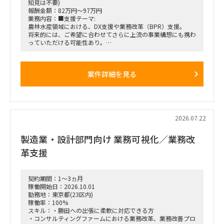
知見は不要)
報酬金額：82万円～97万円
業務内容：■支援テーマ:
農林水産領域における、DX支援や業務改革（BPR）支援。
将来的には、ご希望に合わせてさらに上流の事業構想にも携わ
っていただける可能性あり。
■業務内容:
※担当パートについての遂行（毎週1回程度の定例会議に向け
案件詳細を見る
て叩き台を作成し、他メンバーと協同して精度を上げていきま
す）
論点・仮説出し、議論設計・進行、打ち手の具体化
提案資料、討議資料、報告資料、議事録の作成
ToDo・課題管理
2026.07.22
■開始時期: ASAP
■期間: 長期継続を想定（契約は月次更新、初回は1ヶ月契約
製造業・設計部門向け 業務可視化／業務改
から）
■勤務先: 基本リモート ＋ 週1-2回各数時間程度、関東近辺の
革支援
拠点にて現地対応
■稼働率:60〜100%
※案件状況見合いですが、当初は60%で参画いただき、徐々に
増やしていく見通しです。
契約期間：1～3ヵ月
稼働開始日：2026.10.01
勤務地：東京都(23区内)
稼働率：100%
スキル：・勝田への出張に柔軟に対応できる方
・コンサルティングファームにおける業務改革、業務改善プロ