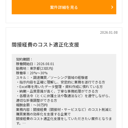
ネジメント、プロダクト改善に向けたフィードバック、セール
案件詳細を見る
ス支援なども含む。
■想定業務：
・AIエージェントを活用した戦略策定／新規事業検討支援
・市場調査／競合分析／事業計画・収益モデル策定
・コンサルタント／アナリストのマネジメント
2026.01.08
・クライアントコミュニケーション、会議ファシリテーション
・プロジェクト全体の推進・進捗管理
間接経費のコスト適正化支援
・プロダクト改善に向けたフィードバック
・営業・セールス活動の支援
■体制：
契約期間：
クライアント＋自社コンサルタント／アナリストチーム（少数
稼働開始日：2026.08.01
精鋭想定）
勤務地：東京都(23区内)
稼働率：20%～30%
■期間：
スキル：・調達購買／ソーシング領域の経験者
応相談（中長期想定）
・指示内容を正確に理解し、安定的に業務を遂行できる方
※初回契約は1～3か月、以降は双方合意のもと、延長を想定
・Excel等を用いたデータ整理・資料作成に慣れている方
・納期・品質意識が高く、丁寧な事務処理ができる方
■出社の仕方について：
・各種法令（とくに弁護士法や取適法など）を遵守しながら、
基本リモート
適切な折衝調整ができる方
報酬金額：～30万円
■稼働率：
業務内容：間接経費（間接材・サービスなど）のコスト削減と
60%～80%
購買業務の効率化を支援する企業で
間接経費のコスト適正化支援をしていただきたい案件となりま
す。
月1～2件で1件あたり40時間の問い合わせ毎のPJとなり、単発