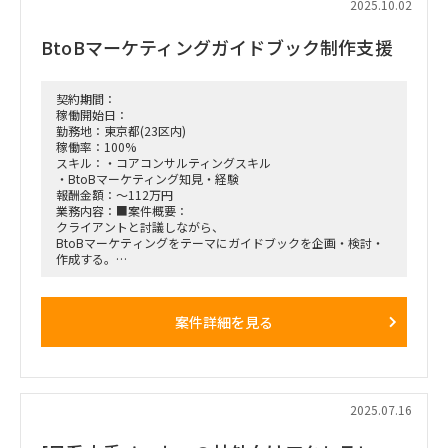
2025.10.02
資料準備）
ーメンバーへの業務フォロー・進捗管理
BtoBマーケティングガイドブック制作支援
ーリサーチ・分析支援
ー他行事例・業界動向の調査（デスクトップ／ビザスクインタ
ビュー）
ー支出データ等の集計・分析（Excel関数・ピボットを使用）
契約期間：
ー施策検討に必要な定量分析・示唆出し
稼働開始日：
勤務地：東京都(23区内)
【作業場所】ハイブリット（23区内に週2~3出社＋リモート）
稼働率：100%
※出社時の滞在時間は2.3時間程度
スキル：・コアコンサルティングスキル
【開始日】ASAP～
・BtoBマーケティング知見・経験
報酬金額：～112万円
業務内容：■案件概要：
クライアントと討議しながら、
BtoBマーケティングをテーマにガイドブックを企画・検討・
作成する。
■想定業務：
・討議資料・ドラフト作成
案件詳細を見る
・マーケティングガイドブックの執筆支援
・ステークホルダー調整
■期間：
即日～
2025.07.16
■出社の仕方について：
リモート＋東京都内クライアントオフィス（週2～3日オンサ