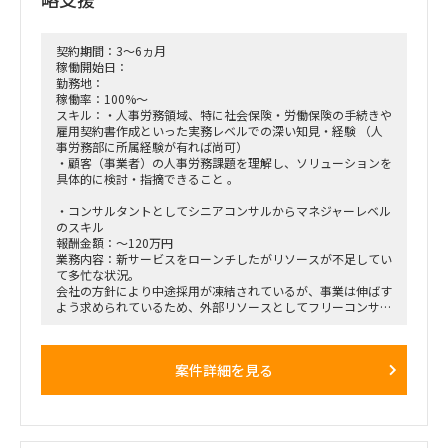
契約期間：3～6ヵ月
稼働開始日：
勤務地：
稼働率：100%～
スキル：・人事労務領域、特に社会保険・労働保険の手続きや
雇用契約書作成といった実務レベルでの深い知見・経験 （人
事労務部に所属経験が有れば尚可）
・顧客（事業者）の人事労務課題を理解し、ソリューションを
具体的に検討・指摘できること 。
・コンサルタントとしてシニアコンサルからマネジャーレベル
のスキル
報酬金額：～120万円
業務内容：新サービスをローンチしたがリソースが不足してい
て多忙な状況。
会社の方針により中途採用が凍結されているが、事業は伸ばす
よう求められているため、外部リソースとしてフリーコンサル
タントを探している。
[ロール] 新サービスの販売・営業戦略支援
案件詳細を見る
[作業内容]
事業の検証や推進を既存メンバーと伴走してくれる実践的なパ
ートナー。
単なるレポート作成や調整業務ではなく、事業開発、製品・サ