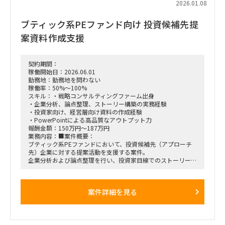
2026.01.08
■ 業務の流れ（想定含む）
①購買実態把握
ブティック系PEファンド向け 投資候補先提
間接経費のコスト削減支援の進め方：購買実態把握
お打合せでのヒアリングおよび、会計データ等から貴社の購買
案資料作成支援
実態を把握の上、取組み品目をご提案させていただきます。
②比較購買準備
間接経費のコスト削減支援の進め方：比較購買準備
取組み品目が決定した後、関連資料（契約書・請求書）を基に
契約期間：
購買条件を整理し、取組みシナリオ・スケジュールをご提案さ
稼働開始日：2026.06.01
せていただきます。
勤務地：勤務地を問わない
③比較購買実施
稼働率：50%～100%
間接経費のコスト削減支援の進め方：比較購買実施
スキル：・戦略コンサルティングファーム出身
貴社の購買条件にて見積を取得し、結果をご報告させていただ
・企業分析、論点整理、ストーリー構築の実務経験
きます。
・投資家向け、経営層向け資料の作成経験
④売り手企業様とのご契約
・PowerPointによる高品質なアウトプット力
間接経費のコスト削減支援の進め方：売り手企業様とのご契約
報酬金額：150万円～187万円
ご報告した結果を元に、貴社と売り手企業様にて直接契約いた
業務内容：■案件概要：
だきます。
ブティック系PEファンドにおいて、投資候補先（アプローチ
先）企業に対する提案活動を支援する案件。
企業分析および論点整理を行い、投資家目線でのストーリー構
築から、提案資料（主にPPT）の作成・ブラッシュアップまで
を一貫して担当する。
案件詳細を見る
■想定業務：
・投資候補先企業の分析（事業・市場・競合等）
・投資家目線での論点整理、ストーリー構築
・提案資料（PowerPoint等）の作成およびブラッシュアップ
・PEファンド担当者とのディスカッションを踏まえた資料修