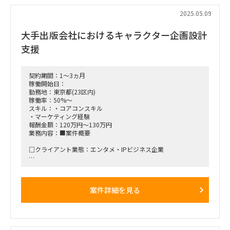
■稼働率：100％
2025.05.09
■働き方/勤務場所：100%リモート（ただし、クライアント
大手出版会社におけるキャラクター企画設計
会議には参加必須：場合によってはクライアントの東京本社訪
問の可能性もあります）
支援
■備考：元請チームの一員として稼働していただきます。
契約期間：1～3ヵ月
稼働開始日：
勤務地：東京都(23区内)
稼働率：50%～
スキル：・コアコンスキル
・マーケティング経験
報酬金額：120万円～130万円
業務内容：■案件概要
□クライアント業態：エンタメ・IPビジネス企業
□背景と目的：
新規事業として立ち上がるオリジナルキャラクターを軸とした
エンタメ・IPビジネスにおいて、
案件詳細を見る
キャラクターの企画設計（世の中のニーズ・トレンドを踏まえ
たキャラクターへ落とし込み）できる方を募集します。
□プロジェクト概要：
最終的にはキャラクターを起点とした商品・コンテンツ企画