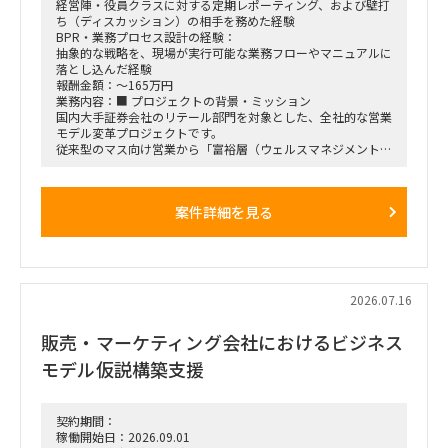
または2027年1月31日まで
経営陣・役員クラスに対する定期レポーティング、および壁打
・稼働率：100％想定
ち（ディスカッション）の相手を務めた経験
BPR・業務プロセス設計の経験：
■勤務地・働き方
抽象的な戦略を、現場が実行可能な業務フローやマニュアルに
・出張先：茨城県ひたちなか市・勝田駅周辺
落とし込んだ経験
・勝田への訪問頻度は週によって変動
報酬金額：～165万円
・訪問が発生しない週もある一方、プロジェクト中盤は週3～
業務内容：■ プロジェクトの背景・ミッション
4日程度の出張が発生する可能性あり
国内大手証券会社のリテール部門を対象とした、全社的な営業
・プロジェクト開始直後および終了前は、出張頻度が比較的少
モデル変革プロジェクトです。
なくなる想定
従来型のマス向け営業から「富裕層（ウェルスマネジメント）
・勝田出張以外の日はリモートワーク
特化型」へのシフトを掲げ、本件は「FY26業務計画の中核施
・必要に応じて元請会社の麹町出社
策」として経営陣・役員クラスが直接スポンサーを務める最重
要エンゲージメントとなっています。
案件詳細を見る
戦略ファームが描いた絵に留まらず、組織再編、営業プロセス
設計、AIツールの導入、人材育成を同時並行で進め、現場の行
動変容までを一気通貫で実現することが本プロジェクトの最大
のミッションです。
■ 担当いただくポジション・役割
2026.07.16
「横断タスクフォース（TF）の実質的な推進リードおよび中
身の企画検討」
販売・マーケティング会社におけるビジネス
単なる進捗管理（事務局型PMO）ではなく、ビジネスと
IT（AI）の両面から中身の議論に入り込み、プロジェクトを実
モデル仮説構築支援
質的にドライブさせるプレイングマネージャーとしての役割を
期待しています。
■ 具体的な業務内容
契約期間：
富裕層向けセグメント戦略、KPI設計、新営業モデル設計など
稼働開始日：2026.09.01