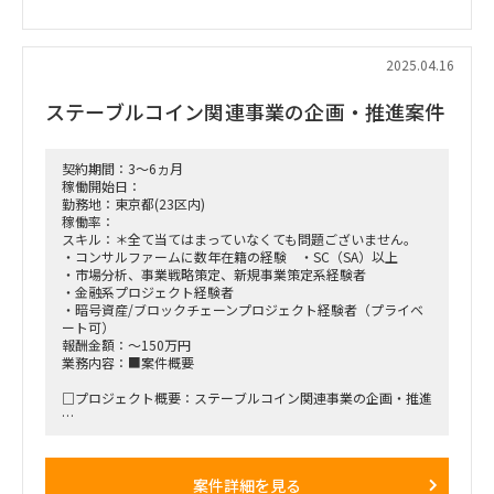
目的:
サプライヤーマネジメントの最適化によるリードタイム短縮
製造キャパシティの拡大
拠点統廃合による効率向上
2025.04.16
■勤務地:
ステーブルコイン関連事業の企画・推進案件
初期3-4週間は日本国内拠点(ハイブリット)、5週目以降はフィ
リピン
■期間:
最大12週間（プロジェクト進捗に応じて継続判断）
契約期間：3～6ヵ月
稼働開始日：
勤務地：東京都(23区内)
稼働率：
スキル：＊全て当てはまっていなくても問題ございません。
・コンサルファームに数年在籍の経験 ・SC（SA）以上
・市場分析、事業戦略策定、新規事業策定系経験者
・金融系プロジェクト経験者
・暗号資産/ブロックチェーンプロジェクト経験者（プライベ
ート可）
報酬金額：～150万円
業務内容：■案件概要
□プロジェクト概要：ステーブルコイン関連事業の企画・推進
□作業内容：
・ステーブルコイン事業の調査・企画、論点設計
・社内外関係者との折衝 ※管轄当局等含む
案件詳細を見る
・プロジェクトの論点整理、解消