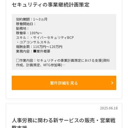
セキュリティの事業継続計画策定
■稼働開始日：2025/9/1 ～ 2025/12/31
■稼働率：8％（工数：3時間/週＝12時間/月＝稼働率約
8％(12時間 / 160時間））
契約期間：1～3ヵ月
稼働開始日：
■備考：実施見込み：クライアント提案段階
勤務地：
稼働率：100%～
スキル：・サイバーセキュリティBCP
・コアコンサルスキル
報酬金額：110万円～120万円
業務内容：■案件概要
□作業内容：セキュリティの事業計画策定における支援(資料
作成、計画策定、MTG参加等)
■稼働開始日：2025年8月～応相談
案件詳細を見る
■稼働率：100％
■働き方/勤務場所：基本リモート
■募集人数：1名
2025.06.18
■面談回数：基本1回
人事労務に関わる新サービスの販売・営業戦
略支援