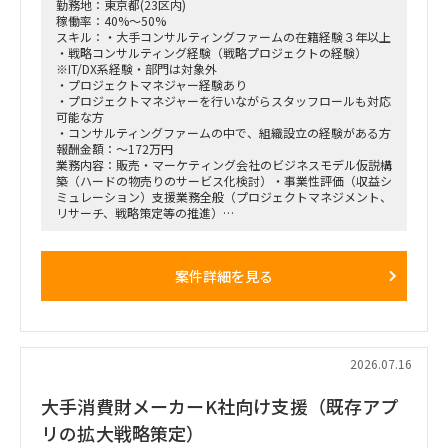
の「上流企画」と、現場への落とし込み・タスクフォースの推
勤務地：東京都(23区内)
進を同時進行（アジャイル的）で回していただきます。
稼働率：40%～50%
経営・役員クラスに対する定期的なレポーティングおよび直接
スキル：・大手コンサルティングファームの在籍経験３年以上
のディスカッション（壁打ち）への参画。
・戦略コンサルティング経験（戦略プロジェクトの経験）
「バディAI」「AIロープレ」「ダッシュボード」等の最先端ツ
※IT/DX系経験・部門は対象外
ールの要件定義から、それを現場の営業員にどう使わせるか
・プロジェクトマネジャー経験あり
（行動変容設計）までの定着化支援。
・プロジェクトマネジャーを行いながらスタッフロールも対応
支店長やトップ営業経験を持つクライアント（証券会社側）の
可能な方
コアメンバーとタッグを組み、現場のリアルな知見を取り込み
・コンサルティングファームの中で、組織設立の経験がある方
ながら実効性の高い設計を行います。
報酬金額：～172万円
業務内容：販売・マーケティング会社のビジネスモデル仮説構
築（ハードの物売りのサービス化検討）・事業性評価（収益シ
ミュレーション）支援業務全般（プロジェクトマネジメント、
リサーチ、戦略策定等の推進）
＜業務内容＞
「全社戦略・中期経営計画の策定」のような「抽象度が高く、
案件詳細を見る
正解がない難易度の高いPJ」にプロジェクトをリードする立場
で携わっている方
（例）
・全社戦略・事業戦略および中期経営計画策定
・市場環境分析、潜在市場規模（TAM、SAM）の推計、および
競合モデル調査を通じた成長戦略立案
2026.07.16
・M&A・アライアンス戦略の立案、ビジネスデューデリジェ
ンス（BDD）の実行、および買収後のPMI支援
大手消費財メーカーK社向け支援（既存アプ
・財務モデリング（トップライン・コストの構成要素分解）を
用いた事業計画の蓋然性検証と買収効果定量化
リの拡大戦略策定）
・新規事業開発における事業コンセプト策定、プロトタイピン