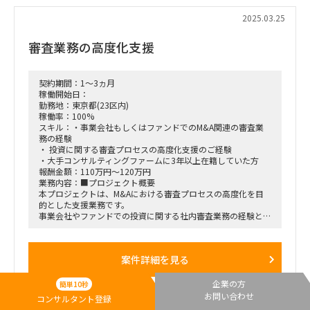
①データ整理とBIツールの導入
社内に点在するデータをBIツールを用いて整理し、
2025.03.25
クライアントが容易に扱えるようなデータ処理の仕組みを構築
します。
審査業務の高度化支援
②SKUのプライシング分析と実行
値上げ対象のSKUについて、価格弾力性を考慮しながら値上げ
幅を決定し、実行タイミングを設計します。
契約期間：1～3ヵ月
また、価格弾力性のデータ蓄積のための仕組みを構築します。
稼働開始日：
勤務地：東京都(23区内)
■プロジェクト体制
稼働率：100%
モジュールリーダーの監督のもとでタスクを遂行します。
スキル：・事業会社もしくはファンドでのM&A関連の審査業
■稼働率
務の経験
100%
・ 投資に関する審査プロセスの高度化支援のご経験
■プロジェクト期間
・大手コンサルティングファームに3年以上在籍していた方
4月14日から開始し、8週間を予定
報酬金額：110万円～120万円
業務内容：■プロジェクト概要
■出社について
本プロジェクトは、M&Aにおける審査プロセスの高度化を目
・勤務地：東京クライアントオフィス
的とした支援業務です。
・勤務形態：最初の1週間は基本的に出社を想定、後は状況を
事業会社やファンドでの投資に関する社内審査業務の経験と能
見ながら相談可
力を持つコンサルタントを募集しています。
■勤務条件
案件詳細を見る
リモート対応: 可
オンサイト比率: 20%
出社時のロケーション: 東京
企業の方
簡単10秒
お問い合わせ
コンサルタント登録