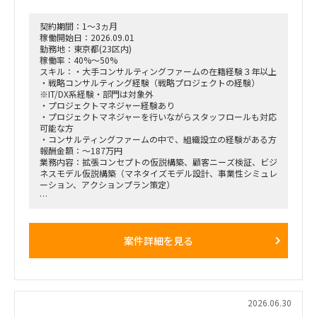
グ、PoC（概念実証）の設計、および市場参入戦略策定
・事業再生に向けた不採算事業の見直し、プロダクトポートフ
ォリオマネジメント、組織再編計画策定、および全社コスト削
契約期間：1～3ヵ月
減実行支援
稼働開始日：2026.09.01
勤務地：東京都(23区内)
稼働率：40%～50%
スキル：・大手コンサルティングファームの在籍経験３年以上
・戦略コンサルティング経験（戦略プロジェクトの経験）
※IT/DX系経験・部門は対象外
・プロジェクトマネジャー経験あり
・プロジェクトマネジャーを行いながらスタッフロールも対応
可能な方
・コンサルティングファームの中で、組織設立の経験がある方
報酬金額：～187万円
業務内容：拡張コンセプトの仮説構築、顧客ニーズ検証、ビジ
ネスモデル仮説構築（マネタイズモデル設計、事業性シミュレ
ーション、アクションプラン策定）
■戦略コンサルティングの具体的なイメージ
「全社戦略・中期経営計画の策定」のような「抽象度が高く、
正解がない難易度の高いPJ」にプロジェクトをリードする立場
案件詳細を見る
で携わっている方
（例）
・全社戦略・事業戦略および中期経営計画策定
・市場環境分析、潜在市場規模（TAM、SAM）の推計、および
競合モデル調査を通じた成長戦略立案
・M&A・アライアンス戦略の立案、ビジネスデューデリジェ
2026.06.30
ンス（BDD）の実行、および買収後のPMI支援