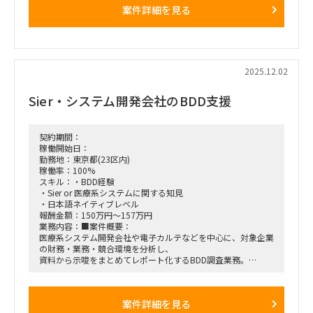
案件詳細を見る
2025.12.02
Sier・システム開発会社のBDD支援
契約期間：
稼働開始日：
勤務地：東京都(23区内)
稼働率：100%
スキル：・BDD経験
・Sier or 医療系システムに関する知見
・日本語ネイティブレベル
報酬金額：150万円～157万円
業務内容：■案件概要：
医療系システム開発会社や電子カルテなどを中心に、対象企業
の財務・業務・競合環境を分析し、
資料から示唆をまとめてレポート化するBDD調査業務。
■想定業務：
・市場調査・競合分析
案件詳細を見る
・対象会社のプロダクト資料の読み込み、要点整理