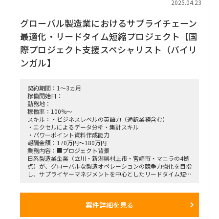
2025.04.23
■勤務地:
グローバル製造業におけるサプライチェーン
日本国内拠点（ハイブリッドワーク可）
■期間:
最適化・リードタイム短縮プロジェクト【国
最大12週間（プロジェクト進捗に応じて継続判断）
際プロジェクト支援スペシャリスト（バイリ
ンガル】
契約期間：1～3ヵ月
稼働開始日：
勤務地：
稼働率：100%～
スキル：・ビジネスレベルの英語力（通訳業務含む）
・エクセルによるデータ分析・集計スキル
・パワーポイント資料作成能力
報酬金額：170万円～180万円
業務内容：■プロジェクト背景
日系製造業企業（立川・新潟県村上市・宮崎市・マニラの4拠
点）が、グローバルな製造オペレーションの競争力強化を目指
し、サプライヤーマネジメントを中心としたリードタイム短
縮、製造キャパシティ拡大、拠点統廃合による効率化に取り組
むプロジェクトを立ち上げました。
案件詳細を見る
■プロジェクト概要
期間: 2024年4月末/5月初旬から12週間