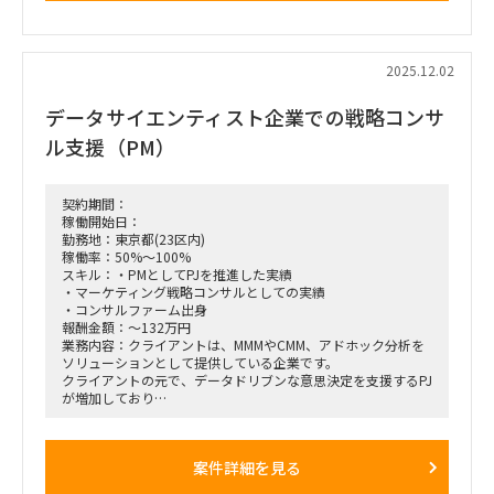
・英語での資料読解、簡易コミュニケーション
■期間：
2025/12/8〜2026/1/16
2025.12.02
■出社の仕方について：
データサイエンティスト企業での戦略コンサ
基本リモート／都内で数回対面、近畿圏への1〜2日出張可能
性あり
ル支援（PM）
契約期間：
稼働開始日：
勤務地：東京都(23区内)
稼働率：50%～100%
スキル：・PMとしてPJを推進した実績
・マーケティング戦略コンサルとしての実績
・コンサルファーム出身
報酬金額：～132万円
業務内容：クライアントは、MMMやCMM、アドホック分析を
ソリューションとして提供している企業です。
クライアントの元で、データドリブンな意思決定を支援するPJ
が増加しており
PMとしてPJ支援いただける方を探しております。
データ分析内容などは専属メンバーがフェンシングして下さる
為
案件詳細を見る
クライアントの課題に対し、提供（提案）している内容が解決
できるものか否かを