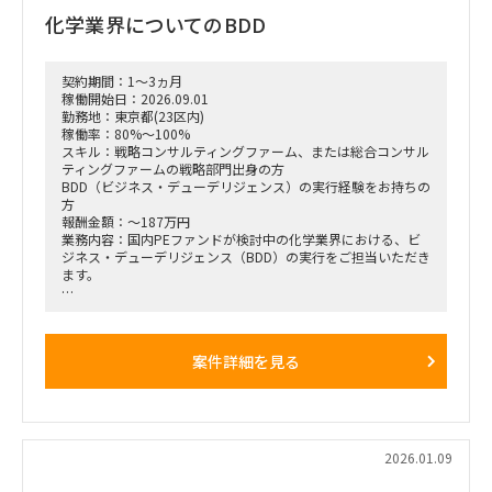
・財務モデリング（トップライン・コストの構成要素分解）を
化学業界についてのBDD
用いた事業計画の蓋然性検証と買収効果定量化
・新規事業開発における事業コンセプト策定、プロトタイピン
グ、PoC（概念実証）の設計、および市場参入戦略策定
・事業再生に向けた不採算事業の見直し、プロダクトポートフ
契約期間：1～3ヵ月
ォリオマネジメント、組織再編計画策定、および全社コスト削
稼働開始日：2026.09.01
減実行支援
勤務地：東京都(23区内)
稼働率：80%～100%
スキル：戦略コンサルティングファーム、または総合コンサル
ティングファームの戦略部門出身の方
BDD（ビジネス・デューデリジェンス）の実行経験をお持ちの
方
報酬金額：～187万円
業務内容：国内PEファンドが検討中の化学業界における、ビ
ジネス・デューデリジェンス（BDD）の実行をご担当いただき
ます。
化学業界における市場環境、競合動向、ターゲット企業の分析
事業構造の把握および成長シナリオ・リスクの特定
案件詳細を見る
（スキル・経験に応じ）財務・事業モデリングの作成またはサ
ポート
各種報告資料（DDレポート）の作成
ポジション：メンバークラスでのご参画となります。
2026.01.09
稼働率：80～100％
働き方：リモートと出社のハイブリッド（出社時は六本木）