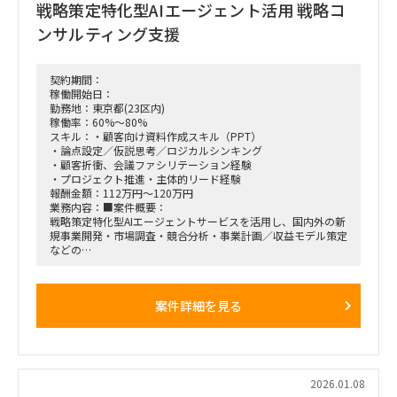
戦略策定特化型AIエージェント活用 戦略コ
期間：7月下旬頃から9/30頃
ンサルティング支援
契約期間：
稼働開始日：
勤務地：東京都(23区内)
稼働率：60%～80%
スキル：・顧客向け資料作成スキル（PPT）
・論点設定／仮説思考／ロジカルシンキング
・顧客折衝、会議ファシリテーション経験
・プロジェクト推進・主体的リード経験
報酬金額：112万円～120万円
業務内容：■案件概要：
戦略策定特化型AIエージェントサービスを活用し、国内外の新
規事業開発・市場調査・競合分析・事業計画／収益モデル策定
などの
戦略コンサルティング業務を推進する。
クライアントワークに加え、コンサルタント／アナリストのマ
ネジメント、プロダクト改善に向けたフィードバック、セール
案件詳細を見る
ス支援なども含む。
■想定業務：
・AIエージェントを活用した戦略策定／新規事業検討支援
・市場調査／競合分析／事業計画・収益モデル策定
・コンサルタント／アナリストのマネジメント
2026.01.08
・クライアントコミュニケーション、会議ファシリテーション