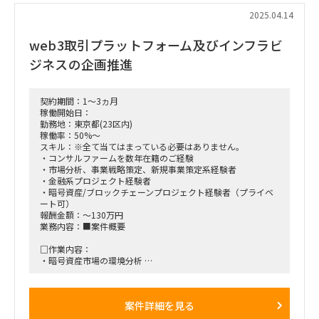
2025.04.14
■働き方/勤務場所：週2日～3日は対面希望、状況に応じて柔
軟に対応
web3取引プラットフォーム及びインフラビ
（例：PJ初期は対面頻度高いも後半は減らす、祝日前後はリモ
ート推奨等）
ジネスの企画推進
契約期間：1～3ヵ月
稼働開始日：
勤務地：東京都(23区内)
稼働率：50%～
スキル：※全て当てはまっている必要はありません。
・コンサルファームを数年在籍のご経験
・市場分析、事業戦略策定、新規事業策定系経験者
・金融系プロジェクト経験者
・暗号資産/ブロックチェーンプロジェクト経験者（プライベ
ート可）
報酬金額：～130万円
業務内容：■案件概要
□作業内容：
・暗号資産市場の環境分析
・暗号資産市場の事業者（金融期間）動向分析
・取引プラットフォームの課題分析
・上記の機能・特徴・ビジョン等の設計及びロードマップ策定
案件詳細を見る
・ブロックチェーンインフラ事業に係る環境分析（国別）