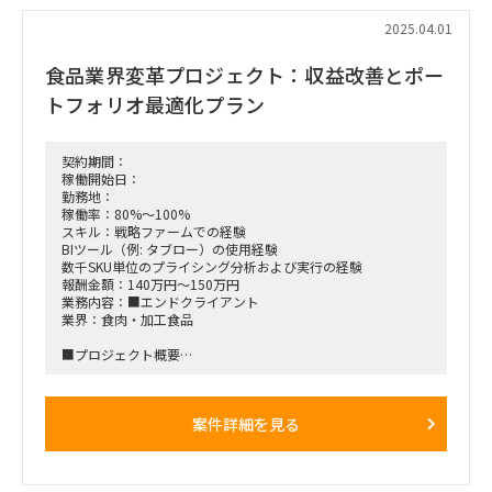
■稼働率：80～100％
2025.04.01
■働き方/勤務場所：週1~2日の都内出社
食品業界変革プロジェクト：収益改善とポー
トフォリオ最適化プラン
契約期間：
稼働開始日：
勤務地：
稼働率：80%～100%
スキル：戦略ファームでの経験
BIツール（例: タブロー）の使用経験
数千SKU単位のプライシング分析および実行の経験
報酬金額：140万円～150万円
業務内容：■エンドクライアント
業界：食肉・加工食品
■プロジェクト概要
クライアントの全社構造改革プランの実行を目的とします。
具体的な施策として、赤字SKUの削減、赤字顧客との取引の見
直し、
案件詳細を見る
今後注力すべき領域の特定と商品ポートフォリオの再構築を進
めます。
■業務内容