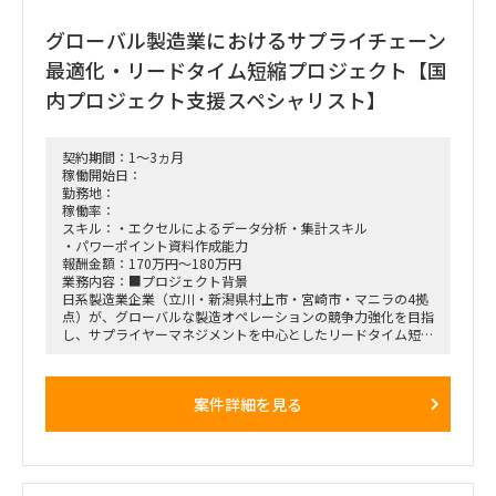
■備考
■募集人数：1人
グローバル製造業におけるサプライチェーン
・参考とする企業群として、以下の企業のキャラクターに携わ
っているとベスト
■面談回数：2回
最適化・リードタイム短縮プロジェクト【国
サンリオ
サンエックス
内プロジェクト支援スペシャリスト】
チョコレート
スパイラルキュート
マリモクラフト
契約期間：1～3ヵ月
グレイパーカーサービス
稼働開始日：
バンダイ
勤務地：
タカラトミー
稼働率：
スキル：・エクセルによるデータ分析・集計スキル
・パワーポイント資料作成能力
報酬金額：170万円～180万円
業務内容：■プロジェクト背景
日系製造業企業（立川・新潟県村上市・宮崎市・マニラの4拠
点）が、グローバルな製造オペレーションの競争力強化を目指
し、サプライヤーマネジメントを中心としたリードタイム短
縮、製造キャパシティ拡大、拠点統廃合による効率化に取り組
むプロジェクトを立ち上げました。
案件詳細を見る
■プロジェクト概要
期間: 2024年4月末/5月初旬から12週間
目的:
サプライヤーマネジメントの最適化によるリードタイム短縮
製造キャパシティの拡大
拠点統廃合による効率向上