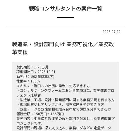
戦略コンサルタントの案件一覧
2026.07.22
製造業・設計部門向け 業務可視化／業務改
革支援
契約期間：1～3ヵ月
稼働開始日：2026.10.01
勤務地：東京都(23区内)
稼働率：100%
スキル：・勝田への出張に柔軟に対応できる方
・コンサルティングファームにおける業務改革、業務改善プロ
ジェクト経験者
・製造業、工場、設計・開発部門に関する業務知見を有する方
・現場観察やヒアリングから、潜在課題を発見できる方
・定量データと定性情報を組み合わせて課題を分析できる方
報酬金額：150万円～165万円
業務内容：中量産系製造業の設計部門を対象とした業務改革プ
ロジェクトです。
設計部門の現場に深く入り込み、業務ログなどの定量データ