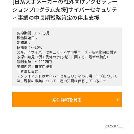
[日系大手メーカーの社外向けアクセラレー
イトを想定、応相談）
ションプログラム支援]サイバーセキュリテ
ィ事業の中長期戦略策定の伴走支援
契約期間：1～3ヵ月
稼働開始日：
勤務地：
稼働率：～10%
スキル：サイバーセキュリティの市場ニーズ・技術動向に関す
る深い知見（例：異常の予兆検知に関する、最新の動向）
報酬金額：～200万円
業務内容：■案件概要
□背景と目的：
・クライアントはサイバーセキュリティの市場ニーズについて
は、現状の事業において一定の知見は保有している。
・現状の事業というのは、これまで、大企業からのニーズに対
して、カスタマイズでサイバーセキュリティのシステムを販売
してきた経験を指す。
案件詳細を見る
・ただ、事業規模拡大のために、これからは、システムを標準
化し、拡販していきたいと考えている。
・それにあたり、最新の市場全体（大企業以下、中小(特に中)
企業含めて）のニーズや、世間の技術動向に関して知見がな
い。
・ゆえに、サイバーセキュリティの最新の市場ニーズ・技術動
2025.07.11
向に関して深い知見を保有する専門家の意見を得たい。