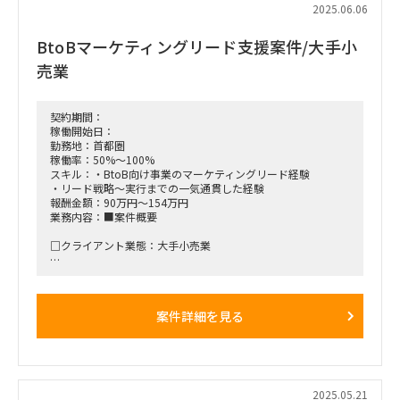
ービス設計、マーケティング戦略まで含めて主体的に関与でき
2025.06.06
る人材。
BtoBマーケティングリード支援案件/大手小
■稼働率:100％
売業
■作業場所:原則リモート想定(会議のために出社などはあり）
■面談回数:2回
契約期間：
稼働開始日：
■契約開始時期:ASAP～2025年9月30日
勤務地：首都圏
※継続可能性あり
稼働率：50%～100%
スキル：・BtoB向け事業のマーケティングリード経験
・リード戦略～実行までの一気通貫した経験
報酬金額：90万円～154万円
業務内容：■案件概要
□クライアント業態：大手小売業
□背景と目的：BtoBの新規事業が推進されており、インバウ
ンド流入を増やしていくためのマーケティング施策を検討
案件詳細を見る
□作業内容：マーケティングの知見を活かし、施策の検討・推
進をリード
■働き方/勤務場所：西千葉+リモート（フルリモート可の想定
で現在確認中。）
2025.05.21