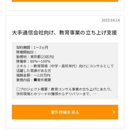
□期待される役割と動き：
・上記内容の実行及びプロジェクトマネジメント
■期間
2025.04.14
ASAP～7/15（延長の可能性あり）
大手通信会社向け、教育事業の立ち上げ支援
■稼働率
50％
■働き方
契約期間：1～3ヵ月
リモート勤務
稼働開始日：
＊週1回、ＭＴＧベースで２ｈほど港区のオフィスに出社をお
勤務地：東京都(23区内)
願いする場合があります。
稼働率：80%～100%
スキル：・教育現場（中学・高校年代）向けにコンサルとして
■商流
活躍した実績がある方
元請会社→ランサーズ
報酬金額：～120万円
業務内容：■案件概要
□プロジェクト概要：教育コンサル事業の立ち上げにあたり、
学校現場とのリードの獲得からデリバリーまで、
一連のノウハウをレクチャーいただける人材が欲しいと考えて
おります。
また、ノウハウを付与しつつ、ご自身でも学校教育（中学・高
案件詳細を見る
校）向けにコンサルとして
手を動かせる方を募集しております。
■稼働開始日：5月～ or 6月～