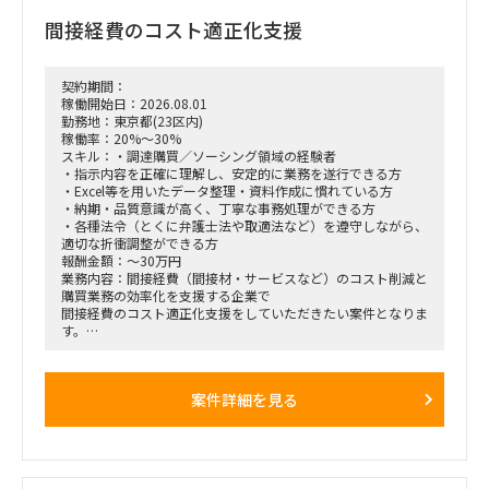
・プロジェクト全体の推進・進捗管理
間接経費のコスト適正化支援
・プロダクト改善に向けたフィードバック
・営業・セールス活動の支援
■体制：
契約期間：
クライアント＋自社コンサルタント／アナリストチーム（少数
稼働開始日：2026.08.01
精鋭想定）
勤務地：東京都(23区内)
稼働率：20%～30%
■期間：
スキル：・調達購買／ソーシング領域の経験者
応相談（中長期想定）
・指示内容を正確に理解し、安定的に業務を遂行できる方
※初回契約は1～3か月、以降は双方合意のもと、延長を想定
・Excel等を用いたデータ整理・資料作成に慣れている方
・納期・品質意識が高く、丁寧な事務処理ができる方
■出社の仕方について：
・各種法令（とくに弁護士法や取適法など）を遵守しながら、
基本リモート
適切な折衝調整ができる方
報酬金額：～30万円
■稼働率：
業務内容：間接経費（間接材・サービスなど）のコスト削減と
60%～80%
購買業務の効率化を支援する企業で
間接経費のコスト適正化支援をしていただきたい案件となりま
す。
月1～2件で1件あたり40時間の問い合わせ毎のPJとなり、単発
依頼となります。
案件詳細を見る
■ 想定業務内容（例）
・調達購買／ソーシング業務におけるオペレーション支援
（資料整備、見積依頼準備、見積依頼の実行、質疑・見積の
整理、比較表作成、顧客提案 等）
・顧客との折衝、見積依頼先との折衝