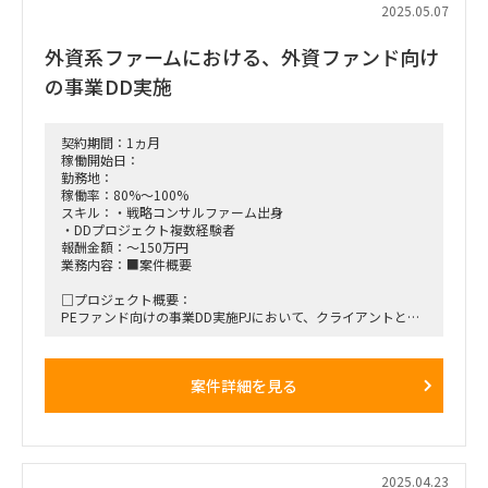
や、プロモーション施策に踏み込んでいきますが、
2025.05.07
初期のキャラクター企画の領域を重荷になっていただきます。
外資系ファームにおける、外資ファンド向け
□作業内容：
・新規オリジナルキャラクターIPの立ち上げにおける企画・開
の事業DD実施
発業務全般
・ビジュアルや設定に強みを持つキャラクターを世の中のニー
ズ
・トレンドに基づき企画
契約期間：1ヵ月
・イラストレーター／クリエイターとの連携によるキャラクタ
稼働開始日：
ー制作ディレクション
勤務地：
・社内メンバーおよび外部制作会社
稼働率：80%～100%
・パートナーとの連携・進行管理
スキル：・戦略コンサルファーム出身
・DDプロジェクト複数経験者
※イメージするキャラクター
報酬金額：～150万円
以下のような、オリジナルキャラクター(複雑なストーリーと
業務内容：■案件概要
いうよりもビジュアル＆設定勝負)
https://estherbunny.jp/
□プロジェクト概要：
https://asamimichan.com/
PEファンド向けの事業DD実施PJにおいて、クライアントとコ
ミュニケーションをしながら、
■稼働率：50%
論点整理・タスク整理を行い、1メンバーとしてDDを遂行して
いただく。
案件詳細を見る
■働き方：基本リモート想定※MTGベースで適宜出社の可能
性有(都内中心部を想定)
■稼働開始日：5/12 ～ 3週間
■稼働想定時期：2025年6月～応相談
■稼働率：80～100％
■面談回数：1～2回
■働き方/勤務場所：ハイブリッド
2025.04.23