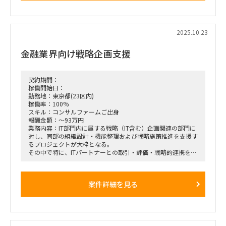
確認し、PJの成功に向け推進いただける方を求めています。
～稼働方法～
・50％の稼働率で、2つの案件を担当いただくイメージです
2025.10.23
・1つのPJを3名でまわしていただく想定です
・長期で参画いただける方を希望しております
金融業界向け戦略企画支援
～業務内容（想定含む）～
・PJ運営/管理
・フロントワーク
契約期間：
・スケジュールの詳細化（WBS作成/管理）
稼働開始日：
・クライアント/インナーMTGでのファシリテーション
勤務地：東京都(23区内)
・資料や調査票、レポート等の確認作業（デリバリーとも協
稼働率：100%
業）
スキル：コンサルファームご出身
報酬金額：～93万円
業務内容：IT部門内に属する戦略（IT含む）企画関連の部門に
対し、同部の組織設計・機能整理および戦略施策推進を支援す
るプロジェクトが大枠となる。
その中で特に、ITパートナーとの取引・評価・戦略的連携を最
適化するための各種施策（評価制度、優遇策、単価表、情報基
盤構想など）の検討・設計を推進する。
主に戦略企画支援をメインにご担当いただく想定となり、戦略
案件詳細を見る
方針に基づく各種施策の検討・推進を担っていただく想定。
（例：ITパートナー評価制度、優遇策、単価表整備、情報基盤
構想など）
具体は以下のような対応がイメージされる
ークライアントとの討議リード（論点整理・施策案作成・討議