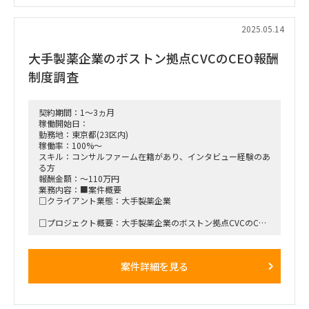
外資系戦略ファームと協業
■期間：
2025.05.14
即日～中長期予定
大手製薬企業のボストン拠点CVCのCEO報酬
■出社の仕方について：
週3～5出社（勤務地：新橋）
制度調査
契約期間：1～3ヵ月
稼働開始日：
勤務地：東京都(23区内)
稼働率：100%～
スキル：コンサルファーム在籍があり、インタビュー経験のあ
る方
報酬金額：～110万円
業務内容：■案件概要
□クライアント業態：大手製薬企業
□プロジェクト概要：大手製薬企業のボストン拠点CVCのCEO
報酬制度調査
□作業内容：インタビューや二次調査、スライド作成
案件詳細を見る
■稼働開始日：5月下旬から4週間
■契約期間：4週間