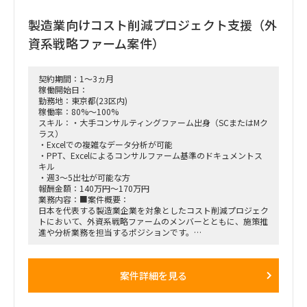
■備考： マーケティング施策を検討・推進をリードして頂け
る方を募集
製造業向けコスト削減プロジェクト支援（外
資系戦略ファーム案件）
契約期間：1～3ヵ月
稼働開始日：
勤務地：東京都(23区内)
稼働率：80%～100%
スキル：・大手コンサルティングファーム出身（SCまたはMク
ラス）
・Excelでの複雑なデータ分析が可能
・PPT、Excelによるコンサルファーム基準のドキュメントス
キル
・週3～5出社が可能な方
報酬金額：140万円～170万円
業務内容：■案件概要：
日本を代表する製造業企業を対象としたコスト削減プロジェク
トにおいて、外資系戦略ファームのメンバーとともに、施策推
進や分析業務を担当するポジションです。
■想定業務：
・クライアントから受領するデータの分析
・クライアントとの議論への参加
案件詳細を見る
・クライアントを巻き込んだ施策の実行推進
■体制：