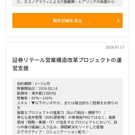
と、エスノグラフィによる行動観察・ヒアリングの両面から、
業務上の無駄やボトルネック、潜在的な課題を抽出します。
抽出した課題を分析・構造化したうえで、改善施策、費用対効
果、実行ロードマップを策定し、クライアントの幹部・役員層
案件詳細を見る
に対する改革提案および最終報告までを担います。
■業務内容
・業務ログ取得・分析を行うメーカーとの連携およびディレク
ション
・設計部門のオフィス内における行動観察、エスノグラフィ調
2026.07.17
査
・現場担当者へのヒアリングおよび顕在・潜在課題の整理
証券リテール営業構造改革プロジェクトの運
・課題の分析、構造化およびボトルネックの特定
・改善施策および対策方針の立案
営支援
・改善施策における費用対効果の試算
・実行に向けたロードマップの策定
・幹部層への中間報告、最終報告資料の作成およびプレゼンテ
ーション
契約期間：1～3ヵ月
稼働開始日：2026.08.14
■ポジション
勤務地：東京都(23区内)
・行動観察、ヒアリング、課題分析から施策立案までの実行
稼働率：80%～100%
・調査・分析結果の構造化および資料化
スキル：▼以下のいずれか、または複合的なご経験をお持ちの
・費用対効果の試算、ロードマップ策定
方
・下位メンバーのリードおよびタスク管理
複雑なプロジェクトの推進力（Biz-IT融合・横断TF）：
・幹部層向け報告資料の作成、プレゼンテーション支援
単なる進捗管理（WBS更新等）の事務局PMOではなく、複数
領域（戦略・業務・IT）が並走するプロジェクトにおいて、自
■契約条件
ら中身の議論に入り込み、課題解決をリードした経験
・参画期間：2026年10月1日～2026年12月28日
エグゼクティブ・コミュニケーション能力：