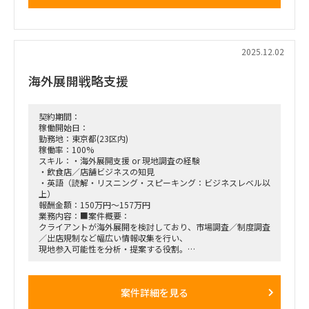
・示唆まとめ（PowerPointでのアウトプット）
・一部、マネジメント層へのインタビュー同行（九州への1〜
2日の出張可能性あり）
■期間：
2025.12.02
2025/12/15〜2026/1/23
海外展開戦略支援
■出社の仕方について：
基本リモート／都内で数回対面
契約期間：
稼働開始日：
勤務地：東京都(23区内)
稼働率：100%
スキル：・海外展開支援 or 現地調査の経験
・飲食店／店舗ビジネスの知見
・英語（読解・リスニング・スピーキング：ビジネスレベル以
上）
報酬金額：150万円～157万円
業務内容：■案件概要：
クライアントが海外展開を検討しており、市場調査／制度調査
／出店規制など幅広い情報収集を行い、
現地参入可能性を分析・提案する役割。
■想定業務：
・海外市場調査（制度、出店規制、競合）
案件詳細を見る
・展開候補都市の選定と示唆出し
・飲食店の店舗実査（必要に応じて1～2日の出張あり）