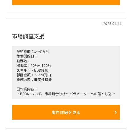
・プロジェクトロードマップ
・WBS策定、運用
□期待される役割と動き：上記内容の実行及びプロジェクトマ
ネジメント
2025.04.14
■稼働開始日：ASAP ～ 3ヶ月以上
市場調査支援
■稼働率：50％
■働き方/勤務場所：基本リモート 週1～2回、3-4h程、港区
契約期間：1～3ヵ月
オフィスMTGベースで出社可能性有り
稼働開始日：
勤務地：
稼働率：50%～100%
スキル：・BDD経験
報酬金額：～220万円
業務内容：■案件概要
□作業内容：
・BDDにおいて、市場競合分析～パラメーターへの落とし込み
が可能な方
・英語インタビューが発生する予定です
（主に東南アジア市場の3C分析に関する英語インタビューが
案件詳細を見る
数本発生する見込み）
■稼働開始日：2024/4/29 ～ 2024/5/30
■契約期間：5週間（GWも稼働可能性大）