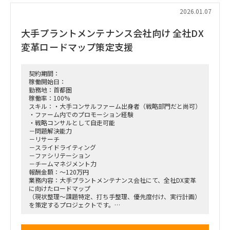
正・高度化
2026.01.07
■体制：
大手プラントメンテナンス会社向け 全社DX
PEファンド担当者直下（少人数体制想定）
変革ロードマップ策定支援
■稼働率
50％
※50％以上でも可能ですので、ご希望の稼働率をご教示くだ
さいませ。
契約期間：
稼働開始日：
■期間：
勤務地：首都圏
2026年1月中旬 ～ 2026年2月末
稼働率：100%
スキル：・大手コンサルファーム出身者（戦略部門だと尚可）
■出社の仕方について：
・ファーム内でのプロモーション経験
完全リモート
・戦略コンサルとして自走可能
－問題解決能力
－リサーチ
－スライドライティング
－ファシリテーション
－チームマネジメント力
報酬金額：～120万円
業務内容：大手プラントメンテナンス会社にて、全社DX変革
に向けたロードマップ
（現状整理～課題特定、打ち手整理、優先度付け、実行計画）
を策定するプロジェクトです。
経営・業務・ITの観点を統合し、関係者を巻き込みながら合意
形成を進め、実行可能性の高い変革計画へ落とし込みを
支援くださる方を探しております。