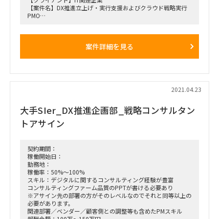
【案件名】DX推進立上げ・実行支援およびクラウド戦略実行
PMO
【概要】
・DXビジネス拡大に関する営業、販売推進施策の策定・実行
支援
案件詳細を見る
・IT機器を扱うクライアント企業の販売推進戦略策定・実行支
援
【期間】 2021年5月-2021年6月末 ※7月以降の継続見込み高
い
【勤務地】 都内（適宜、PJメンバーのみのサイトに集まって
作業とリモート作業のハイブリッド。
2021.04.23
クライアント先への訪問は必要に応じて）
【体制】
大手SIer_DX推進企画部_戦略コンサルタン
アカウントマネージャー1名10%（既に参画済）
プロジェクトリーダー1名10%（既に参画済）
トアサイン
プロジェクトメンバー1名100%←募集対象
【人数】 シニアコンサル or マネージャクラス:1名
【稼働率】100%
契約期間：
稼働開始日：
勤務地：
稼働率：50%～100%
スキル：デジタルに関するコンサルティング経験が豊富
コンサルティングファーム品質のPPTが書ける必要あり
※アサイン先の部署の方がそのレベルなのでそれと同等以上の
必要があります。
関連部署／ベンダー／顧客側との調整等も含めたPMスキル
報酬金額：100万～150万円