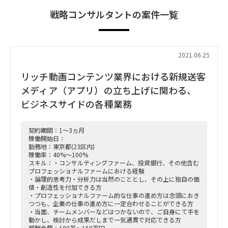
戦略コンサルタントの案件一覧
2021.06.25
リッチ動画コンテンツ業界における新規送客
メディア（アプリ）の立ち上げに関わる、
ビジネスサイドの各種業務
契約期間：1～3ヵ月
稼働開始日：
勤務地：東京都(23区内)
稼働率：40%～100%
スキル：・コンサルティングファーム、投資銀行、その他含む
プロフェッショナルファームにおける経験
・論理的思考力・分析力は当然のこととし、その上に独自の価
値・創造性を付加できる方
・プロフェッショナルファーム的な仕事の進め方は念頭におき
つつも、企業の仕事の進め方に一定合わせることができる方
・当面、チームメンバーなどはつかないので、ご自身にて手を
動かし、検討から成果だしまで一気通貫で対応できる方
報酬金額：100万～150万円