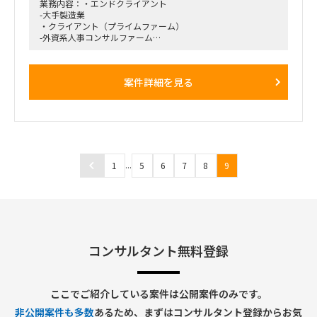
業務内容：・エンドクライアント
-大手製造業
・クライアント（プライムファーム）
-外資系人事コンサルファーム
・募集の背景
COVID-19の影響により、特にグローバル企業においてジョブ
型雇用への切り替えニーズが急増している。現在、確度の高い
案件詳細を見る
引き合い（ジョブ型雇用推進に伴うJD作成支援）が発生して
いるが、
クライアントの社内リソースのみでは対応できないため、外部
リソースの活用を検討している状況
・支援概要
基本的に、プライムファーム内にて手順（アプローチ、成果物
のパターン）が確立しているため、手順に沿って、対応を実施
いただきます。
...
1
5
6
7
8
9
―本部長クラスへのインタビュー（日本語）に同席し、JDの
元となる情報をヒアリング
―プライムファームのナレッジDBに蓄積されているJDひな型
（英文）をベースに、
お客様の要件に合致するようにカスタマイズ
期間：2021年6月～9月位迄
就業場所：完全リモート
コンサルタント無料登録
ここでご紹介している案件は公開案件のみです。
非公開案件も多数
あるため、まずはコンサルタント登録からお気