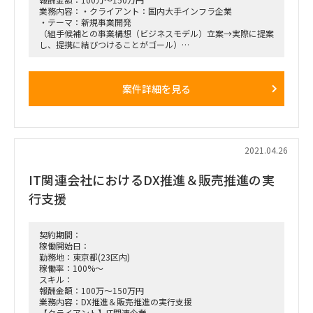
（スキルによりマネージャー）
業務内容：・クライアント：国内大手インフラ企業
として参画いただくことを想定しています。
・テーマ：新規事業開発
担当業務に関しては、下記のいずれかもしくは下記以外の新た
（組手候補との事業構想（ビジネスモデル）立案→実際に提案
な施策に対して、
し、提携に結びつけることがゴール）
候補者のケイパビリティ等を考慮した上でアサインする事を考
・職務内容：上記ビジネスモデルの市場性・競合調査、議事
えています。
録・資料作成、インタビュー同行等
- IT中計モニタリング仕組構築支援
・期間：開始日時は現在調整中ですが、ASAP～3カ月間となる
案件詳細を見る
- DX本部支援パートナー/ベンダー状況取り纏め支援
想定です
- 内製化戦略策定支援
- DX本部リソース不足に対する対応策検討支援
2021.04.26
IT関連会社におけるDX推進＆販売推進の実
行支援
契約期間：
稼働開始日：
勤務地：東京都(23区内)
稼働率：100%～
スキル：
報酬金額：100万～150万円
業務内容：DX推進＆販売推進の実行支援
【クライアント】IT関連企業