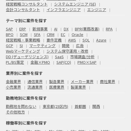
経営戦略コンサルタント
システムエンジニア (SE)
会計コンサルタント
インフラエンジニア
エンジニア
テーマ別に案件を探す
SAP
ERP
新規事業
AI
DX
BPR(業務改善)
RPA
BPO
SCM
SFA
CRM
EC
Oracle
経営戦略・事業戦略
要件定義
AWS
SQL
Azure
GCP
SI
マーケティング
開発
広告
Webマーケティング
システム保守運用・改修
DD (デューデリジェンス)
SaaS
市場調査/分析
PL/BS策定
金融×PMO
SAP(CO)
PMO×SAP
業界別に案件を探す
金融業界
通信業界
製造業界
メーカー業界
商社業界
小売業界
流通業界
医療業界
製薬業界
勤務地別に案件を探す
勤務地を問わない
東京都(23区内)
首都圏
関西
その他地方
稼働率別に案件を探す