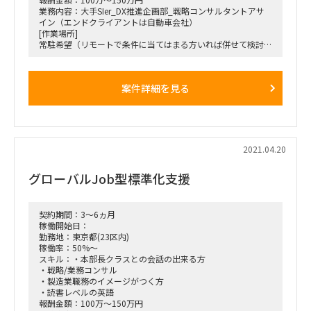
業務内容：大手SIer_DX推進企画部_戦略コンサルタントアサ
イン（エンドクライアントは自動車会社）
[作業場所]
常駐希望（リモートで条件に当てはまる方いれば併せて検討し
たい）
[契約開始日]
2021年6月1日 ※未確定
案件詳細を見る
[契約終了日]
2022年5月31日 ※未確定
[継続可能性]
有
[稼働率 (%)]
50-100％
2021.04.20
[募集人数]
1-3名 ※未確定
グローバルJob型標準化支援
[作業内容]
DX推進企画部に常駐の上、自社および各グループのDX案件に
おける戦略パートのデリバリー
東京もしくは名古屋で稼働可能なコンサルタントを探していま
契約期間：3～6ヵ月
す。
稼働開始日：
※出張費は別途支給でございます。
勤務地：東京都(23区内)
稼働率：50%～
スキル：・本部長クラスとの会話の出来る方
・戦略/業務コンサル
・製造業職務のイメージがつく方
・読書レベルの英語
報酬金額：100万～150万円