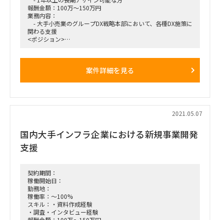
就業場所
報酬金額：100万～150万円
・外部アポを除き、フルリモート。外部アポの場合も、コロナ
業務内容：
中は原則リモートの想定
- 大手小売業のグループDX戦略本部において、各種DX施策に
・必要に応じて、対面打ち合わせは可
関わる支援
<ポジション>
- カウンターとなるオフィサー(課長相当)のサポート
→施策のいくつかをリードして頂くマネージャーポジショ
ン、もしくはメンバー（スキルによる）
案件詳細を見る
<業務概要>
- DXに関わる各種施策の検討
- 本部長や社長説明資料の作成
- 各種施策のマネジメント
<就業場所>
東京23区内
2021.05.07
<リモートの可否>
対面でのコミュニケーションを好むクライアントの為、
国内大手インフラ企業における新規事業開発
常駐できる方を優先させていただいております。
<稼働率>
支援
100%
〜1年以上を想定
<開始日>
契約期間：
6月〜
稼働開始日：
勤務地：
<募集人数>
稼働率：～100%
2名
スキル：・資料作成経験
<備考>
・調査・インタビュー経験
立ち位置としては、IT戦略部の統括グループ支援のメンバー
報酬金額：100万～150万円