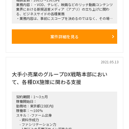
業務内容：・VOD、テレビ、映画などのリッチ動画コンテンツ
業界における新規送客メディア（アプリ）の立ち上げに関わ
る、ビジネスサイドの各種業務
・業務内容は、事前にスコープを決めるのではなく、その場そ
の場でイシューとなっている大小さまざまな事項を随時検討の
上、
検討のみではなく、具体的に処理頂きたい
案件詳細を見る
・現時点で存在しているボールの具体例は
・音楽等の権利処理における交渉戦略立案・実行
・プロダクトのコア機能として想定しているプレイリスト機能
の位置づけ整理、実装方法検討、実装
・プロダクトの改善ループを回すにあたっての、計測項目・計
測手法・ループの具体的な回し方検討、実行
2021.05.13
・業界キープレイヤーである芸能事務所との組み方戦略検討、
実行
大手小売業のグループDX戦略本部におい
・バイラルやパブリシティ、paidその他含む、低コストでの
ユーザー獲得戦略検討、実行
て、各種DX施策に関わる支援
・動画獲得戦略の立案、実行
・足元の登り方戦略と、中長期的な成長戦略の検討、実行
・競合、特に新規参入を念頭に置いた、競合優位性仮説の磨き
込みと、具体的な実装
契約期間：1～3ヵ月
・データ分析に基づく事業への示唆だしと実行
稼働開始日：
・その他、事業全体を俯瞰した上での積極的なイシュー・論点
勤務地：東京都(23区内)
だしと、それのつぶし込み
稼働率：～100%
期間
スキル：-ファーム出身
・まずは最短7/1～の1か月100%稼働だが、その後は半年～年
- 資料作成力
単位で関与頂きたい
- ファシリテーション力
・その間、一定の稼働率調整は可
- 1年以上の長期アサイン可能な方