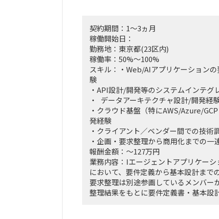
契約期間：1～3ヵ月
稼働開始日：
勤務地：東京都(23区内)
稼働率：50%～100%
スキル：・Web/AIアプリケーション
験
・API設計/開発等のシステムインテグ
・ データアーキテクチャ設計/開発経
・クラウド基盤（特にAWS/Azure/G
発経験
・クライアント／ベンダー間での技術
・企画・要求整理から商用化までの一
報酬金額：～127万円
業務内容：Iエージェントアプリケーシ
において、要件定義から基本設計まで
要求整理は別途参画しているメンバー
整理結果をもとに要件定義書・基本設
ンダーに詳細設計・実装を引き継ぐ。
また、クライアント社内システムとの