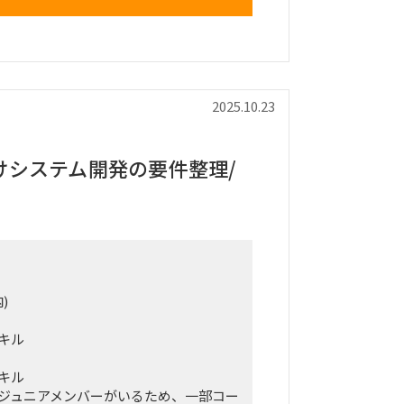
へ指導できるレベルの方が求められて
on会計プロジェクト実施に向けた準備作業
の整理／文書化支援
2025.10.23
能一覧、機能概要の文書化支援
関するアドバイス、または実作業
usionプロジェクトへの参画
けシステム開発の要件整理/
またはEBSの会計モジュールに深い知見を持
留まらず、機能理解・設定・ドキュメ
まで対応できる方。
ーム出身である必要はなく、知見と実
ます。
)
キル
キル
ジュニアメンバーがいるため、一部コー