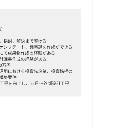
)
、検討、解決まで導ける
ァシリテート、議事録を作成ができる
にて成果物作成の経験がある
計画書作成の経験がある
0万円
運用における投資先企業、投資銘柄の
構築案件
義工程を完了し、12月～外部設計工程
み残しもある想定で、外部設計期間中
調整が入る想定
年2月を予定
打合せ資料作成及び、打合せでのスピ