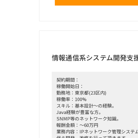
設定
Apex、Visualforce、Lightning We
どを用いたプログラミング・開発実務
クライアントの要望に応じた技術的な
設計
プロジェクト全体の進捗管理、および
情報通信系システム開発支
（PM/PL補助業務）
働き方：要相談（リモートワーク中心
契約期間：
稼働開始日：
勤務地：東京都(23区内)
稼働率：100%
スキル：基本設計～の経験。
Java経験が豊富な方。
SNMP等のネットワーク知識。
報酬金額：～60万円
業務内容：IPネットワーク管理システ
伴う開発、改修を行って頂きます。