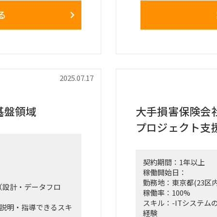
・調整を行い、アプリ
ーカー、メールでのや
る
ッチ設計のインテグレー
・成果物作成（要件定
計にも討議メンバーと
ト計画書、移行計画
■体制
一連のプロセスを見据
・元請け体制は、シニ
ルの三者の立場を理解
集要員の3名体制を検
ードする役割を担う。
・サブリーダポジショ
をもとに、実質のプロ
2025.07.17
す
■働き方：出社/リモ
基盤領域
大手損害保険会
は東陽町もしくは、神
プロジェクト支
■備考:
勤務時間は9:00-18:
契約期間：1年以上
稼働開始日：
勤務地：東京都(23区内
（設計・データフロ
稼働率：100%
スキル：-ITシステ
に説明・指導できるスキ
経験