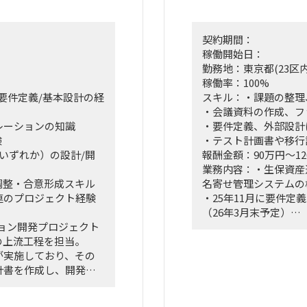
契約期間：
稼働開始日：
勤務地：東京都(23区内
稼働率：100%
の要件定義/基本設計の経
スキル：・課題の整理
・会議資料の作成、フ
レーションの知識
・要件定義、外部設計
験
・テスト計画書や移行
CPいずれか）の設計/開
報酬金額：90万円～12
業務内容：・生保資産
調整・合意形成スキル
名寄せ管理システムの
連のプロジェクト経験
・25年11月に要件定
（26年3月末予定）
ョン開発プロジェクト
要件定義工程での積
の上流工程を担当。
においても要件の整理
が実施しており、その
・案件のリリースは27
計書を作成し、開発ベ
■作業内容
・要件定義と外部設計
アラインメントが必要
・顧客との要件調整（