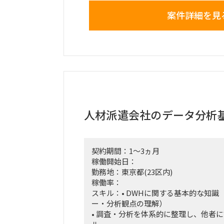
なため、先方IT部門との技術的な討議
案件詳細を見
ケーション設計だけでなく、API/バ
ション領域やデータアーキテクチャ設
して関与する。
企業システム導入および商用化までの
え、クライアント・ベンダー・コンサ
しつつ、各フェーズでの実施事項をリ
人材派遣会社のデータ分析
契約期間：1～3ヵ月
稼働開始日：
勤務地：東京都(23区内)
稼働率：
スキル：• DWHに関する基本的な知識
ー・分析観点の理解）
• 調査・分析を体系的に整理し、他者