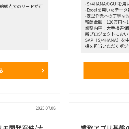
-S/4HANAのGUI
育的観点でのリードが可
-Excelを用いたデ
-定型作業への丁寧な
報酬金額：120万円～1
業務内容：大手損害保
新プロジェクトにおい
SAP（S/4HANA
援を担当いただくポジ
に関して、自ら考え行
業務は定型的なSAP
おり、それを伴走・指
多岐にわたり、正確性
エンドユーザーに近い
る
対応ができる方を歓迎
域において、DWHに
を担うプロパ社員の育
●仕事内容：
-SAP（S/4HANA
ス管理 等）
原因分析・対処までを
-データ移行に伴う突合
-マスターデータや移
2025.07.08
-チーム内外とのコミ
の育成を伴走・指導
●勤務地（頻度）：東
リモ開発案件/大
業務アプリ基盤