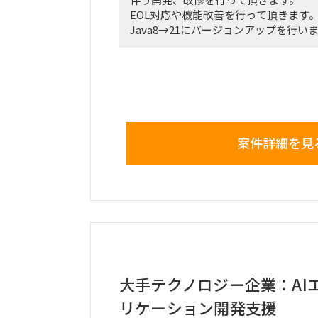
EOL対応や機能改善を行って頂きます
Java8→21にバージョンアップを行い
●求めている人物面:
・仕事に対し責任感があり主体的に進
・理解力に長けている
案件詳細を見
大手テクノロジー企業：AI
リケーション開発支援