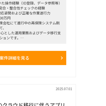
を用いた操作経験（ID登録、データ参照等）
ータ突合・整合性チェックの経験
対応姿勢および正確な作業遂行力
30万円
険会社にて進行中の再保険システム刷
て、
）を中心とした運用業務およびデータ移行支
ションです。
操作からデータ突合・検証、ID登録など
とITリテラシーが求められます。
立場での作業となるため、丁寧な作業
案件詳細を見る
します。
）GUIを用いた運用作業（ID登録、ステータ
・検証作業（主にExcel使用）
行データの整備・管理サポート
2025.07.01
ュニケーションおよび進捗連携
京都内（出社については月数回程度で
のクラウド移行に伴うアプリ