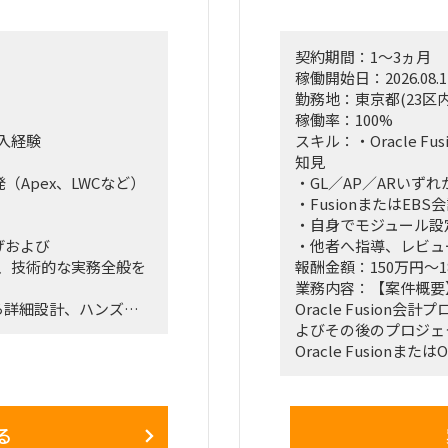
契約期間：1～3ヵ月
稼働開始日：2026.08.1
勤務地：東京都(23区内
稼働率：100%
導入経験
スキル：・Oracle Fu
知見
発（Apex、LWCなど）
・GL／AP／ARいず
・FusionまたはEB
・自身でモジュール設
げおよび
・他者へ指導、レビュ
に伴い、技術的な実務全般を
報酬金額：150万円～1
業務内容：【案件概要
ら詳細設計、ハンズオ
Oracle Fusio
を持って幅広くお任せ
よびその後のプロジェ
Oracle Fusionまた
／AR）に精通し、標
の文書化に関するアド
をご担当いただきます
る
、カスタマイズ、および詳細
会計モジュールの機能