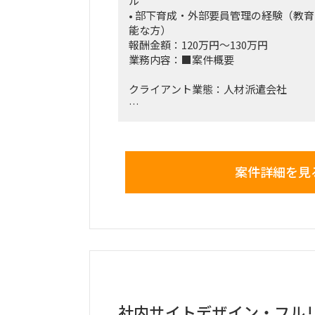
ル
• 部下育成・外部要員管理の経験（教
能な方）
報酬金額：120万円～130万円
業務内容：■案件概要
クライアント業態：人材派遣会社
□背景と目的：DWH関連の集信機能群
動できるプロパ社員の育成を目指して
導いただける人材を求めています。
案件詳細を見
□プロジェクト概要：データ分析基盤領
関する影響調査・原因分析・対処まで
成と自走化支援を行う案件です。
□作業内容：DWHに関する影響調査・
担うプロパ社員の育成と自走化支援
□期待される役割と動き：プロパ社員
社内サイトデザイン・フル
■稼働開始日：2025年8月～ 応相談