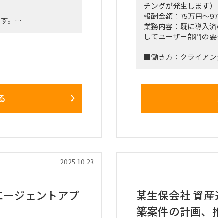
チングが発生します）
。
報酬金額：75万円～9
ます。
業務内容：既に導入済
してユーザー部門の要
■働き方：クライアン
められる方
能
■稼働想定時期：即日～
る
見込み
2025.10.23
エージェントアプ
某生保会社 資
築案件の計画、