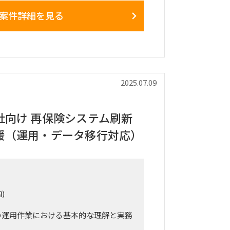
りとり）
案件詳細を見る
義書、外部設計書（一部）、全体テス
書）
アマネージャー・マネジャーの2名＋募
討しています
ンとして、プロパやリーダの作業指示
ジェクト推進を担う事を期待していま
2025.07.09
ートのハイブリッド(半々想定、出社場所
社向け 再保険システム刷新
田)
援（運用・データ移行対応）
00を基本とする
)
ムの運用作業における基本的な理解と実務