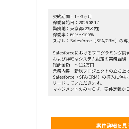
契約期間：1～3ヵ月
稼働開始日：2026.08.17
勤務地：東京都(23区内)
稼働率：60%～100%
スキル：Salesforce（SFA/CRM）の
Salesforceにおけるプログラミング開
および詳細なシステム設定の実務経験
報酬金額：～112万円
業務内容：新規プロジェクトの立ち上
Salesforce（SFA/CRM）の導入
リードしていただきます。
マネジメントのみならず、要件定義か
ンでのシステム設定や開発まで、裁量
します。
【具体的な業務例】
案件詳細を見
Salesforce（SFA/CRM）の導入