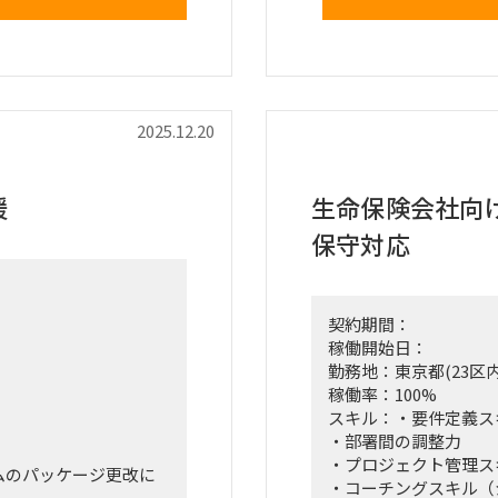
設定が可能、かつ他者
います。
b Components（LWC）な
が出来る方
【主な業務内容】
・Oracle Fusi
要件定義、および仕様
・標準的な業務フロー
2025.12.20
・会計モジュールの機
・ドキュメント作成に
技術的な課題解決
・その後のOracle F
援
生命保険会社向
保守対応
【求める人物像】
を想定）
Oracle Fusion
ち、単なる利用経験に
ント化・他者への指導
契約期間：
コンサルティングファ
稼働開始日：
務遂行能力が重視され
勤務地：東京都(23区内
稼働率：100%
スキル：・要件定義ス
・部署間の調整力
・プロジェクト管理ス
ムのパッケージ更改に
・コーチングスキル（