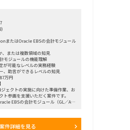
7
)
sionまたはOracle EBSの会計モジュール
れか、または複数領域の知見
S会計モジュールの機能理解
定が可能なレベルの実務経験
ー、助言ができるレベルの知見
87万円
】
n会計プロジェクトの実施に向けた準備作業、お
クト参画を支援いただく案件です。
はOracle EBSの会計モジュール（GL／AP
準的な業務フロー、機能一覧、機能概要
バイス、または稼働率に応じて実作業
。
案件詳細を見る
を熟知しており、ご自身でモジュール