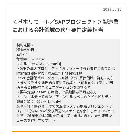
・プロジェクト報告資料の作成 ・要件定義のためのセッショ
ン資料作成
2023.11.28
・業務要件定義書の作成 - 業務要求、業務フロー、業務一覧
・機能要件定義書の作成 - 新業務詳細記述書、画面
＜基本リモート／SAPプロジェクト＞製造業
・帳票イメージ、機能一覧
・業務目的、業務概要、処理ロジック、処理バリエーションの
における会計領域の移行要件定義担当
明確化
・システム利用場面の頻度
・件数の把握
契約期間：
稼働開始日：
勤務地：
稼働率：～100%
スキル：[要求スキル(must)]
・SAPの導入プロジェクトにおけるデータ移行要件定義または
Interface要件定義／概要設計Phaseの経験
・SAP会計領域のモジュール知識（特に原価領域に詳しい方）
・分かりやすく論理的な資料作成能力 ・能動的に作業し、関
係各所と良好なコミュニケーションを取れる力
・要件定義Phaseから稼働まで長期間参画可能な方
・コンサル会社でのシニアコンサルレベルのケイパビリティ
報酬金額：100万～150万円
業務内容：製造業向けの大規模システム刷新プロジェクトで
す。SAP(S/4 HANA)及び周辺システムを対象としたプロジェク
トで、26年春の本稼働を目指しています。現在、要件定義フ
ェーズを進行中です。
□プロジェクト概要