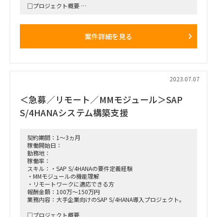
□プロジェクト概要
・SCM関連のPMOとして、特に海外拠点とのデータ連携を担
当
・ERPはSAPを使用
案件詳細を見る
・クライアント側のプロジェクトメンバーやリードクラスが参
画
□業務内容
BI展開チームのSCM関連チームPMOとしての役割
・海外拠点のITメンバーやビジネスメンバーとのコミュニケー
2023.07.07
ションを担当
・BIプラットフォームに海外拠点のデータをどのように載せる
＜急募／リモート／MMモジュール＞SAP
か整理
・プロジェクトの取組を理解し、共有
S/4HANAシステム構築支援
□その他
・勤務場所：テレワークと都内クライアントオフィスのハイブ
リッド
契約期間：1～3ヵ月
・参画率：100%（80%は要相談）
稼働開始日：
勤務地：
稼働率：
スキル：・SAP S/4HANAの要件定義経験
・MMモジュールの機能理解
・リモートワークに適応できる方
報酬金額：100万～150万円
業務内容：大手企業向けのSAP S/4HANA導入プロジェクト。
□プロジェクト概要