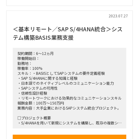
7－9月 要件定義
10‐2月 設計、製造/プレリリース
3月 リリース
2023.07.27
■想定される業務一覧
＜基本リモート／SAP S/4HANA統合＞シス
・プロジェクトマネジメント
・ユーザーコミュニケーション/コーディネート
テム構築BASIS業務支援
・業務部門との壁打ち/要件整理と課題の洗い出し
・ベンダー折衝
■勤務場所：基本リモート
契約期間：6～12ヵ月
※オフィスは秋葉原
稼働開始日：
勤務地：
■勤務時間：9:00-18:00
稼働率：100%
スキル：・BASISとしてSAPシステムの要件定義経験
・SAP S/4HANAに関する知識と経験
・日本語でのネイティブレベルのコミュニケーション能力
・SAPシステムの可用性
・信頼性設計経験
・リモートワークにおける効果的なコミュニケーションスキル
報酬金額：100万～150万円
業務内容：大手企業におけるSAPシステム統合プロジェクト。
□プロジェクト概要
・S/4HANAを用いて新規にシステムを構築し、既存の複数シ
ステムを統合するプロジェクト
・AWS環境を利用したSAPシステムの導入
・基本リモートでの作業