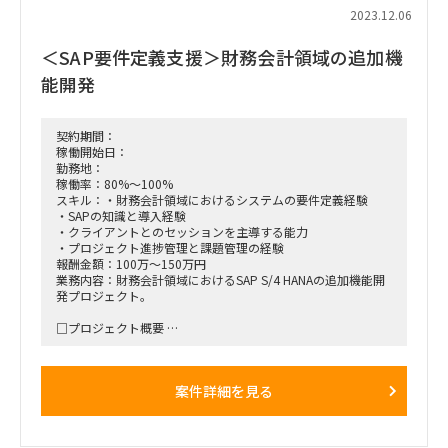
2023.12.06
＜SAP要件定義支援＞財務会計領域の追加機
能開発
契約期間：
稼働開始日：
勤務地：
稼働率：80%～100%
スキル：・財務会計領域におけるシステムの要件定義経験
・SAPの知識と導入経験
・クライアントとのセッションを主導する能力
・プロジェクト進捗管理と課題管理の経験
報酬金額：100万～150万円
業務内容：財務会計領域におけるSAP S/4 HANAの追加機能開
発プロジェクト。
□プロジェクト概要
・SAP S/4 HANAの標準機能で対応できない部分について、追
加開発が必要な機能の要件定義を担当。
・クライアントとのセッションを主導し、要件定義資料を作
案件詳細を見る
成。
□業務内容
・プロジェクト全体の進捗状況と課題の管理