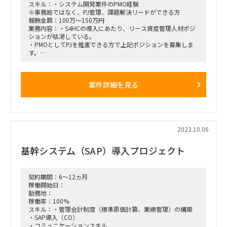
スキル：・システム開発案件のPMO経験
※事務局ではなく、PJ管理、課題解決リードができる方
報酬金額：100万～150万円
業務内容：・S4HCの導入にあたり、リース資産管理人材ポジ
ションが枯渇している。
・PMOとしてPJを推進できる方で上記ポジションを募集しま
す。
・勤務地：出社/リモート ※週2～3は出社 勤務先は丸の内or
神谷町
・期間：即日or11月～2023年12月末 ※以降延長の可能性大
案件詳細を見る
2023.10.06
基幹システム（SAP）導入プロジェクト
契約期間：6～12ヵ月
稼働開始日：
勤務地：
稼働率：100%
スキル：・管理会計制度（標準原価計算、業績管理）の構築
・SAP導入（CO）
・コミュニケーションスキル