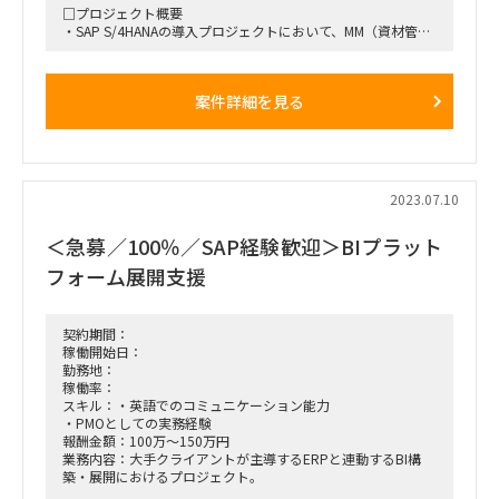
□プロジェクト概要
・SAP S/4HANAの導入プロジェクトにおいて、MM（資材管
理）領域のコンサルティングを担当
・業務要件定義からシステム要件定義フェーズを経て、プロジ
ェクトを支援
案件詳細を見る
□業務内容
①業務要件定義〜システム要件定義
・顧客とのToBeシナリオを交えたCRP（Conference Room
Pilot）セッションのリード
・購買および在庫管理における標準機能とカスタマイズの検
2023.07.10
討、区分け
・業務要件のヒアリングおよびシナリオ策定
＜急募／100％／SAP経験歓迎＞BIプラット
②MM領域のコンサルティング
フォーム展開支援
・SAP S/4HANAのMMチームリード
・MM領域の業務要件定義フェーズにおける支援
□就業条件
契約期間：
・フルリモートワーク（必要に応じて愛知県でのオンサイト打
稼働開始日：
ち合わせ、出張対応可）
勤務地：
・即日から長期（最長3年程度を想定）
稼働率：
スキル：・英語でのコミュニケーション能力
・PMOとしての実務経験
報酬金額：100万～150万円
業務内容：大手クライアントが主導するERPと連動するBI構
築・展開におけるプロジェクト。