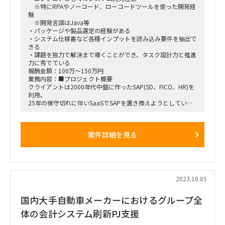
※特にRPAやノーコード、ローコードツールを使った開発経
験
※開発言語はJava等
・パッケージや製品選定の経験がある
・システム仕様書など各種インプットを読み込み要件を抽出で
きる
・課題を独力で解決まで導くことができ、タスク設計力と推進
力に秀でている
報酬金額：100万～150万円
業務内容：■プロジェクト概要
クライアントは2000年代中盤に作ったSAP(SD、FICO、HR)を
利用。
25年の保守切れに伴いSaaSでSAPを置き換えようとしていま
す。
それに伴い基幹システムの周辺システムの刷新を推進してお
り、
案件詳細を見る
社員のキャリア情報マネジメントツール、研修管理ツール、
WFなどのリプレイスを検討しています。
これからプラットフォーム、パッケージ選定を行い導入、移
行、安定化までを推進し、24年10月に切替予定です
■稼働開始日
2023.10.05
11月1日(早まる可能性あり)~期間応相談
■場所
国内大手自動車メーカーにおけるグループ全
上野（週4オンサイト）
体の会計システム刷新PJ支援