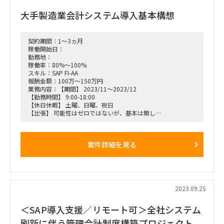
・SAP等ツール導入計画を立案
大手製造業会計システム導入基本構想
②経営層
・業務部門との打ち合わせ
・経営層や業務部門との継続的なヒアリングを行い、プロジェ
契約期間：1～3ヵ月
クトの提言・提案をリード
稼働開始日：
勤務地：
③その他
稼働率：80%～100%
・必要に応じて東京または静岡への出社
スキル：SAP FI-AA
・初回契約期間は1.5～2ヵ月（更新の可能性あり）
報酬金額：100万～150万円
業務内容：【期間】 2023/11～2023/12
【勤務時間】 9:00-18:00
【休日休暇】 土曜、日曜、祝日
【出張】 可能性はゼロではないが、基本は無し
【勤務地】 元請指定場所（首都圏）、リモート勤務 OK
【役割】 FI-AA モジュール担当として現状調査、必要機能検討
案件詳細を見る
2023.09.25
＜SAP導入支援／リモート可＞全社システム
刷新に伴う管理会計制度構築プロジェクト