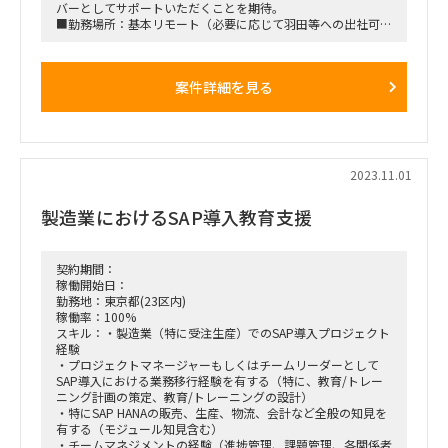
バーとしてサポートいただくことを期待。
■勤務場所：基本リモート（必要に応じて羽田等への出社可能
性あり）
案件詳細を見る
2023.11.01
製造業におけるSAP導入教育支援
契約期間：
稼働開始日：
勤務地：東京都(23区内)
稼働率：100%
スキル：・製造業（特に受注生産）でのSAP導入プロジェクト
経験
・プロジェクトマネージャーもしくはチームリーダーとして
SAP導入における業務移行経験を有する（特に、教育/トレー
ニング計画の策定、教育/トレーニングの設計）
・特にSAP HANAの販売、生産、物流、会計など全般の知見を
有する（モジュール知見含む）
・チームマネジメントの経験（進捗管理、課題管理、各関係者