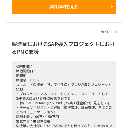
・S/4化に伴う追加業務要件の見直しは含まない予定。
案件詳細を見る
■期間：2023年12月1日～12月31日（延長あり）
■作業場所：
現時点ではリモート勤務とお客様先（江東区）のハイブリッド
お客様先への出社は週２回程度
2023.11.01
製造業におけるSAP導入プロジェクトにおけ
るPMO支援
契約期間：
稼働開始日：
勤務地：
稼働率：100%
スキル：・製造業（特に受注生産）でのSAP導入プロジェクト
経験
・プロジェクトマネージャーもしくはチームリーダーとして
SAP導入におけるPMO経験を有する
・特にSAP HANAの導入における作業工程全般の知見を有する
・チームマネジメントの経験（進捗管理、課題管理、各関係者
とのコミュニケーション）
報酬金額：100万～150万円
業務内容：■案件概要
製造業の会社様においてSAPの導入を行っており、PMOのメン