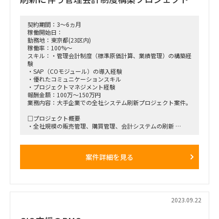
契約期間：3～6ヵ月
稼働開始日：
勤務地：東京都(23区内)
稼働率：100%～
スキル：・管理会計制度（標準原価計算、業績管理）の構築経
験
・SAP（COモジュール）の導入経験
・優れたコミュニケーションスキル
・プロジェクトマネジメント経験
報酬金額：100万～150万円
業務内容：大手企業での全社システム刷新プロジェクト案件。
□プロジェクト概要
・全社規模の販売管理、購買管理、会計システムの刷新
・標準原価計算制度と業績管理制度の構築・導入支援
□業務内容 ・管理会計制度（標準原価計算、業績管理）の構
案件詳細を見る
築
・SAP（COモジュール）の導入支援
・望ましい制度の構築に加え、SAPでの実現可否と方法を検討
し、アウトプットを作成
・開発・導入チームとの協力と調整
・経理部内でのサポート業務
2023.09.22
・リモートワークの利用は応相談可能