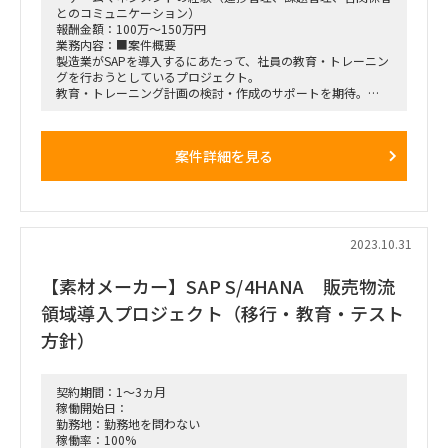
とのコミュニケーション）
報酬金額：100万～150万円
業務内容：■案件概要
製造業がSAPを導入するにあたって、社員の教育・トレーニン
グを行おうとしているプロジェクト。
教育・トレーニング計画の検討・作成のサポートを期待。
■勤務場所：基本リモート（必要に応じて羽田等への出社可能
性あり）
■期間：2023年1月～応相談
案件詳細を見る
2023.10.31
【素材メーカー】SAP S/4HANA 販売物流
領域導入プロジェクト（移行・教育・テスト
方針）
契約期間：1～3ヵ月
稼働開始日：
勤務地：勤務地を問わない
稼働率：100%