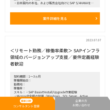
・日本国内の本社、および販売会社向けにSAP S/4HANAを導
入
・リモートワークによる支援が可能
案件詳細を見る
□業務内容
・5月から10月までの間、要件定義フェーズを担当
・要件定義準備フェーズにて決定された論点
・議論の前提に基づき、SAP S/4実機でのシステム要件定義
（実機検証）を実施
・MMモジュールの機能理解が求められる
2023.07.07
・Ariba設計経験およびチームリード経験があると尚可
＜リモート勤務／稼働率柔軟＞ SAPインフラ
領域のバージョンアップ支援／要件定義経験
者歓迎
契約期間：1～3ヵ月
稼働開始日：
勤務地：
稼働率：
スキル：・SAP BasisのInstall/Upgrade作業経験
・Microsoft全般の知識（Windows、SQL Server、Active
Directory、Single Sign On）
企業の方
簡単10秒
・JP1のインフラ領域での要件定義経験
お問い合わせ
コンサルタント登録
報酬金額：100万～150万円