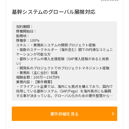
・プロジェクト進行に関わる調整業務
・技術的なチャレンジの解決
基幹システムのグローバル展開対応
契約期間：
稼働開始日：
勤務地：
稼働率：100%
スキル：・業務系システムの開発プロジェクト経験
・複数のステークホルダー（海外含む）間での円滑なコミュニ
ケーションが可能な方
・基幹システムの導入支援経験（SAP導入経験があると尚良
い）
・開発系のプロジェクトでのプロジェクトマネジメント経験
・業務系（主に会計）知識
報酬金額：100万～150万円
業務内容：【案件概要】
・クライアント企業では、海外にも拠点を構えており、国内で
採用している基幹システム（SAP/Pega）を海外拠点にも展開
する事が決まっている。グローバル化のための要件整理から開
発、運用設計までを対応いただく。
【主な業務内容】
①グローバル化を実現するための課題整理
案件詳細を見る
②システム開発のプロジェクトマネジメント補佐、開発部隊の
取りまとめ
③海外拠点メンバーとの折衝（時差による不規則な業務時間が
発生する可能性あり）