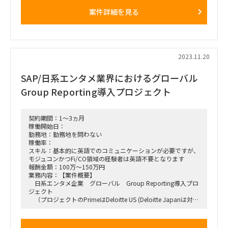
【期待する役割】
案件詳細を見る
チームメンバー
【タスク】
会計領域の知見、日本に一般的な会計に関する知見をもとに
Advisoryとして、またときに論点整理等
※基本的に英語でのコミュニケーションが必要ですが、モジ
ュコンかつFi/CO領域の経験者は英語不要となります。
2023.11.20
【PJ期間】
現在提案中であり、クライアント側が検討中です。
SAP/日系エンタメ業界におけるグローバル
【商流】
大手ファームアンダー
Group Reporting導入プロジェクト
【働き方】
基本リモートです
【MTG頻度】
定例ミーティングは一日一回ですが、必要に応じて他チーム
契約期間：1～3ヵ月
メンバーと会話していただいたりするケースがあります
稼働開始日：
勤務地：勤務地を問わない
稼働率：
スキル：基本的に英語でのコミュニケーションが必要ですが、
モジュコンかつFi/CO領域の経験者は英語不要となります
報酬金額：100万～150万円
業務内容：【案件概要】
日系エンタメ企業 グローバル Group Reporting導入プロ
ジェクト
（プロジェクトのPrimeはDeloitte US (Deloitte Japanは対日
本ユーザーコミュニケーションおよびグローバルとの連携)
【期待する役割】
チームメンバー