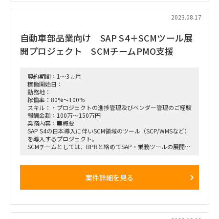
【勤務地】都内(PJ立ち上がり時は出社、その後PJ状況に応じ
2023.08.17
て週1~2回程度の出社を想定)
自動車部品業向け SAP S4＋SCMツール展
開プロジェクト SCMチームPMO支援
契約期間：1～3ヵ月
稼働開始日：
勤務地：
稼働率：80%～100%
スキル：・プロジェクトの進捗管理及びベンダー管理のご経験
報酬金額：100万～150万円
業務内容：■概要
SAP S4の日本導入に伴いSCM領域のツール（SCP/WMSなど）
を導入するプロジェクト。
SCMチームとしては、BPRと絡めてSAP・業務ツールの展開を
計画しており、
SCM領域をマネジメントするクライアント側PMOとしてプロ
ジェクト推進する方を募集
案件詳細を見る
■役割イメージ
プロジェクトの進捗管理及びベンダー管理、各チームを横断し
た課題対応などを、
クライアント側の業務部門やIT側と合意形成しながら推進して
いくイメージ。