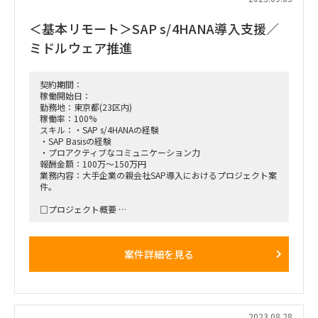
・会計領域に関する要件定義の確認と調整
・設計フェーズでのサポート業務
＜基本リモート＞SAP s/4HANA導入支援／
ミドルウェア推進
契約期間：
稼働開始日：
勤務地：東京都(23区内)
稼働率：100%
スキル：・SAP s/4HANAの経験
・SAP Basisの経験
・プロアクティブなコミュニケーション力
報酬金額：100万～150万円
業務内容：大手企業の親会社SAP導入におけるプロジェクト案
件。
□プロジェクト概要
・親会社のSAPシステムに準拠した会計領域の導入支援
・来年3月リリース予定で推進中
・要件定義は9月に完了、10月から設計フェーズ開始予定
案件詳細を見る
□業務内容
SAP Basisのミドルウェア領域まとめ
・SAPソリューションと接続するミドルウェアの計画推進
・SAP Basisの知識を活用した設計
・構築支援
2023.08.28