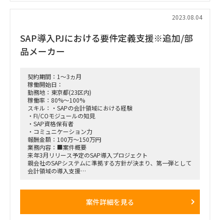
2023.08.04
SAP導入PJにおける要件定義支援※追加/部
品メーカー
契約期間：1～3ヵ月
稼働開始日：
勤務地：東京都(23区内)
稼働率：80%～100%
スキル：・SAPの会計領域における経験
・FI/COモジュールの知見
・SAP資格保有者
・コミュニケーション力
報酬金額：100万～150万円
業務内容：■案件概要
来年3月リリース予定のSAP導入プロジェクト
親会社のSAPシステムに準拠する方針が決まり、第一弾として
会計領域の導入支援
クライアント側IT部門、ユーザー部門の方と一緒に並走しなが
ら要件定義フェーズを推進できる方を募集
※体制としてはMgr0.4人月＋コンサルタントメンバー1人月で
案件詳細を見る
もう一人月を増員して支援強化したい考え
■スケジュール