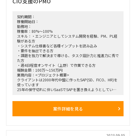
CIO支援のPMO
契約期間：
稼働開始日：
勤務地：
稼働率：80%～100%
スキル：・エンジニアとしてシステム開発を経験、PM、PL経
験がある方
・システム仕様書など各種インプットを読み込み
・要件を抽出できる方
・課題を独力で解決まで導ける、タスク設計力と推進力に秀で
た方
・週4日程度オンサイト（上野）で作業できる方
報酬金額：100万～150万円
業務内容：<プロジェクト概要>
クライアントは2000年代中盤に作ったSAP(SD、FICO、HR)を
使っています
25年の保守切れに伴いSaaSでSAPを置き換えようとしていま
す。
それに伴い基幹システムの周辺システムの刷新を推進しており
社員のキャリア情報マネジメントツール
案件詳細を見る
研修管理ツール
WFなどのリプレイスを検討しています。
これからプラットフォーム、パッケージ選定を行い導入、移
行、安定化までを推進し24年10月に切替予定です
<期待する役割 タスク>
2023.09.05