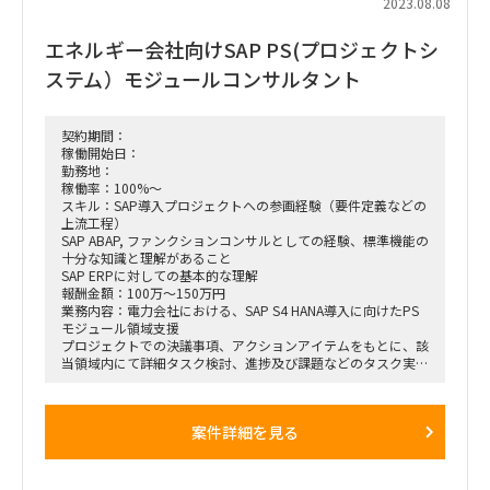
2023.08.08
■開始時期
９月下旬を想定～期間応相談
エネルギー会社向けSAP PS(プロジェクトシ
■場所
神戸か都内（オンサイト比率は週1日、或いは隔週で1～2日
ステム）モジュールコンサルタント
程度となるかも）
（リモートワークがかなり定着しているクライアントなので、
神戸拠点となった際も毎週通うようなことは無い想定です）
契約期間：
稼働開始日：
勤務地：
稼働率：100%～
スキル：SAP導入プロジェクトへの参画経験（要件定義などの
上流工程）
SAP ABAP, ファンクションコンサルとしての経験、標準機能の
十分な知識と理解があること
SAP ERPに対しての基本的な理解
報酬金額：100万～150万円
業務内容：電力会社における、SAP S4 HANA導入に向けたPS
モジュール領域支援
プロジェクトでの決議事項、アクションアイテムをもとに、該
当領域内にて詳細タスク検討、進捗及び課題などのタスク実行
SAPのコンフィグや開発手法について理解し、発生した課題・
問題の切り分け、アクションの導出
案件詳細を見る