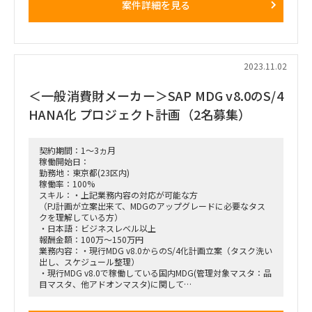
案件詳細を見る
【タスク】
会計領域の一般的な知見をもとに、設計、テスト、トレーニ
ング実行支援
（GRの機能についてはプロジェクト内にてＫＴあり）
※基本的に英語でのコミュニケーションが必要ですが、モジ
ュコンかつFi/CO領域の経験者は英語不要となります。
2023.11.02
【PJ期間】
ASAP -> 2023年４月カットオーバー（Hypercareが２か月あ
＜一般消費財メーカー＞SAP MDG v8.0のS/4
りますが、こちらは状況次第となると思います）
【働き方】
HANA化 プロジェクト計画（2名募集）
基本リモートです
【MTG頻度】
定例ミーティングは一日一回ですが、必要に応じて他チーム
メンバーと会話していただいたりするケースがあります
契約期間：1～3ヵ月
稼働開始日：
勤務地：東京都(23区内)
稼働率：100%
スキル：・上記業務内容の対応が可能な方
（PJ計画が立案出来て、MDGのアップグレードに必要なタス
クを理解している方）
・日本語：ビジネスレベル以上
報酬金額：100万～150万円
業務内容：・現行MDG v8.0からのS/4化計画立案（タスク洗い
出し、スケジュール整理）
・現行MDG v8.0で稼働している国内MDG(管理対象マスタ：品
目マスタ、他アドオンマスタ)に関して
顧客と会話して、Brown Fieldアプローチに基づいたS/4化のプ
ロジェクトプランの検討を実施する。