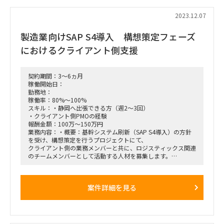
[商流]事業会社⇒プライムファーム⇒弊社
2023.12.07
※職務経歴書を確認させていただいた上で、ご相談できる案件
を御案内させていただきます。
製造業向けSAP S4導入 構想策定フェーズ
におけるクライアント側支援
契約期間：3～6ヵ月
稼働開始日：
勤務地：
稼働率：80%～100%
スキル：・静岡へ出張できる方（週2～3回）
・クライアント側PMOの経験
報酬金額：100万～150万円
業務内容：・概要：基幹システム刷新（SAP S4導入）の方針
を受け、構想策定を行うプロジェクトにて、
クライアント側の業務メンバーと共に、ロジスティックス関連
のチームメンバーとして活動する人材を募集します。
プライムベンダーが主体となったWS形式にて進めることを想
定しており、
WSへの参加、及びSAP S4導入に向けた主要な要件整理や課題
案件詳細を見る
対応をクライアント側メンバーと共に行うイメージです。
・役割：ロジスティックスチーム（クライアント側）メンバー
・場所：静岡（週3日位オンサイト）、2日はオフサイト
・期間：2024年1月～約6ヶ月（以降は要件定義フェーズへと
続きます）