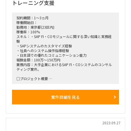
トレーニング支援
契約期間：1～3ヵ月
稼働開始日：
勤務地：東京都(23区内)
稼働率：100%
スキル：・SAP FI・COモジュールに関する深い知識と実務経
験
・SAPシステムのカスタマイズ経験
・社員へのシステム操作指導経験
・日本語での優れたコミュニケーション能力
報酬金額：100万～150万円
業務内容：大手企業におけるSAP FI・COシステムのコンサル
ティング案件。
□プロジェクト概要
・SAP FI
・COモジュールのカスタマイズと設定
・対象社員へのSAP機能と操作方法の教育
案件詳細を見る
□業務内容
・SAP FI・COモジュールのカスタマイズ、マスタ設定
・トランザクション登録
・SAP FI・COの機能や画面の操作説明
・情シス社員（対象：5～10名）へのSAP機能および操作教育
2023.09.27
- カリキュラムおよび教育用資料の作成
- 練習問題の検討、作成と解説