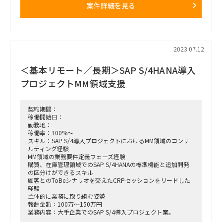
案件詳細を見る
□業務内容
・BASISとしてSAPシステムの新規導入を推進
・担当フェーズ：要件定義フェーズ以降
・顧客のAWS環境に適したSAPシステムの基盤設計
・SAPシステムの可用性・信頼性の設計
2023.07.12
・SAPのSSO設計
・自身の担当タスクをお客様とコミュニケーションしながら推
＜基本リモート／長期＞SAP S/4HANA導入
進
・リモート環境における適切な報告・連絡・相談（報連相）
プロジェクトMM領域支援
契約期間：
稼働開始日：
勤務地：
稼働率：100%～
スキル：SAP S/4導入プロジェクトにおけるMM領域のコンサ
ルティング経験
MM領域の業務要件定義フェーズ経験
購買、在庫管理領域でのSAP S/4HANAの標準機能と追加開発
の区分けができるスキル
顧客とのToBeシナリオを交えたCRPセッションをリードした
経験
主体的に業務に取り組む姿勢
報酬金額：100万～150万円
業務内容：大手企業でのSAP S/4導入プロジェクト案。