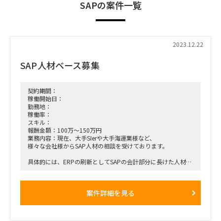
SAPの案件一覧
2023.12.22
SAP人材ベース募集
契約期間：
稼働開始日：
勤務地：
稼働率：
スキル：
報酬金額：100万～150万円
業務内容：現在、大手SIerや大手海運業様など、
様々な会社様からSAP人材の相談を受けております。
具体的には、ERPの刷新としてSAPの会計部分に長けた人材、
また周りのモジュールに長けた人材、PMとして、PMOとして
SAP刷新を
支援できる人材などのご要望となります。
案件詳細を見る
SAP関連でしたら、エンジニア的な方でも、PMOの人で
あっても、色々と広範囲でニーズがあります。