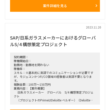
・製造業向け大規模なSAPシステム刷新
案件詳細を見る
・2026年春稼働予定、現在要件定義フェーズ
□業務内容
・SAP会計領域における移行要件定義の推進
・Interface項目マッピング（概要レベル）の推進
・その後、以下のいずれかに専念 - 移行関連の推進担当 -
2023.11.20
Interface概要設計担当
SAP/日系ガラスメーカーにおけるグローバ
ルS/4 構想策定プロジェクト
契約期間：
稼働開始日：
勤務地：勤務地を問わない
稼働率：
スキル：※基本的に英語でのコミュニケーションが必要です
が、モジュコンかつFi/CO領域の経験者は英語不要となりま
す。
報酬金額：100万～150万円
業務内容：【案件概要】
日系ガラスメーカー グローバル S/4 構想策定プロジェ
クト
（プロジェクトのPrimeはDeloitte ベルギー）（Deloitte
Japanは対日本ユーザーコミュニケーションおよびグローバル
との連携）