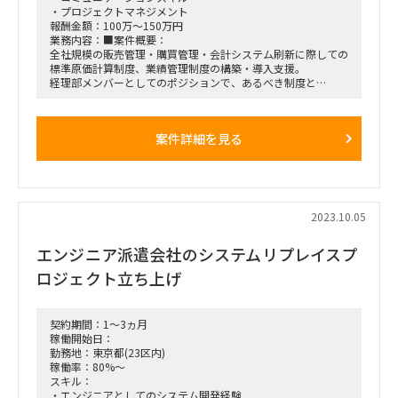
・プロジェクトマネジメント
報酬金額：100万～150万円
業務内容：■案件概要：
全社規模の販売管理・購買管理・会計システム刷新に際しての
標準原価計算制度、業績管理制度の構築・導入支援。
経理部メンバーとしてのポジションで、あるべき制度と
SAPでの実現可否・実現方法を検討しアウトプットを作成、
開発・導入チームと調整を図る。
案件詳細を見る
■契約期間：2023/10/16～2024/4
※延長の可能性有無：あり
■勤務場所：大崎（最初は出社が多くなる見込み。慣れてきた
らリモート比率応相談）
2023.10.05
エンジニア派遣会社のシステムリプレイスプ
ロジェクト立ち上げ
契約期間：1～3ヵ月
稼働開始日：
勤務地：東京都(23区内)
稼働率：80%～
スキル：
・エンジニアとしてのシステム開発経験