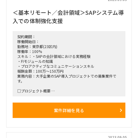
チームは3名でCIO支援をしており、2名はCIO付きのPMO、一
名は就業管理、客先承認システムなどのPJ推進と技術助言をす
＜基本リモート／会計領域＞SAPシステム導
るエンジニアです。
チームに上下関係はなく、当初は独力で周辺システムのパッケ
入での体制強化支援
ージ選定、プラットフォーム選定を推進いただきます。
周辺システムはドキュメントがあまり残っておらず、少ないイ
ンプットやヒアリングから要件を抽出する必要があり、これま
でシステム開発を経験している、勘所がわかる人である必要が
契約期間：
あります。
稼働開始日：
利用するプラットフォームはMicrosoftのPowerPlatformか
勤務地：東京都(23区内)
SFDCのAPEX、その他SaaSの活用可能性を検討いただきま
稼働率：100%
す。
スキル：・SAPの会計領域における実務経験
・FIモジュールの知識
＜勤務地＞上野
・プロアクティブなコミュニケーションスキル
週4日程度オンサイトで作業できる方
報酬金額：100万～150万円
業務内容：大手企業のSAP導入プロジェクトでの募集案件で
す。
□プロジェクト概要
・来年3月のリリースを目指したSAP導入プロジェクト
・親会社のSAPシステムに準拠した会計領域の導入
・要件定義は9月末に完了、10月から設計フェーズへ移行
案件詳細を見る
・チーム強化のためFIコンサルタントを募集
□業務内容
・ベンダーが作成したドキュメント（設計書、定義書など）の
レビュー
・アプリケーションに関する問い合わせ対応
2023.09.05