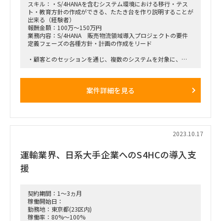
スキル：・S/4HANAを含むシステム環境における移行・テス
ト・教育方針の作成ができる、たたき台を作り説明することが
出来る（経験者）
報酬金額：100万～150万円
業務内容：S/4HANA 販売物流領域導入プロジェクトの要件
定義フェーズの各種方針・計画の作成をリード
・顧客とのセッションを通じ、複数のシステムを対象に、
プロジェクト全体の業務移行/データ移行/システム移行の方
針・計画を作成する
・顧客とのセッションを通じ、複数のシステムを対象に、
案件詳細を見る
プロジェクト全体の教育/トレーニングの方針・計画を作成
する
・顧客とのセッションを通じ、プロジェクト全体テストの方
針・計画を作成する
■作業場所
2023.10.17
原則 リモートワーク、 必要が生じれば都内オフィスにて会議
実施
運輸業界、日系大手企業へのS4HCの導入支
■期間
即日～2024年1月31日（延長アリ）※作業開始日については
援
要調整
契約期間：1～3ヵ月
稼働開始日：
勤務地：東京都(23区内)
稼働率：80%～100%