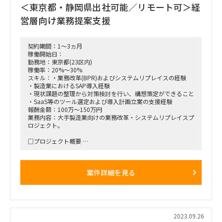
＜東京都・静岡県出社可能／リモート可＞経
＜その他＞
営層向け業務提案支援
・契約期間：初回契約は2～3ヶ月（更新可能性あり）
・勤務地：東京都または静岡県
- 出社は週3日以上が必要
- リモート作業も可能（出社が難しい場合）
契約期間：1～3ヵ月
稼働開始日：
勤務地：東京都(23区内)
稼働率：20%～30%
スキル：・業務改革(BPR)およびシステムリプレイスの経験
・製造業におけるSAP導入経験
・現状課題の整理から対策検討を行い、構想策定ができること
・SaaS等のツール選定および導入計画立案の支援経験
報酬金額：100万～150万円
業務内容：大手製造業向けの業務改革・システムリプレイスプ
ロジェクト。
□プロジェクト概要
・製造業クライアントに対する業務改革およびシステムリプレ
イスを実施
・経営層や業務部門と協力し、SAPの導入支援を行います
案件詳細を見る
□業務内容
①業務改革
・システムリプレイスの提言・提案・リード
・現状課題の整理と対策検討を実施
・あるべき姿の構想策定
2023.09.26
・既存システムの機能整理とSaaS等ツール選定を支援