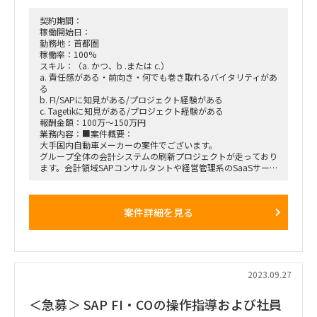
契約期間：
稼働開始日：
勤務地：首都圏
稼働率：100%
スキル：（a. かつ、b .または c.）
a. 責任感がある・前向き・何でも巻き取れるバイタリティがあ
る
b. FI/SAPに知見がある/プロジェクト経験がある
c. Tagetikに知見がある/プロジェクト経験がある
報酬金額：100万～150万円
業務内容：■案件概要：
大手国内自動車メーカーの案件でございます。
グループ全体の会計システムの刷新プロジェクトが走っており
ます。会計領域SAPコンサルタントや経営管理系のSaaSサー
ビスに強みのある方がいらっしゃいましたら、お願い致しま
す。
■契約期間：2023/11/1もしくは11月中旬～長期
案件詳細を見る
■勤務場所：ハイブリット出社 本厚木（週１以上）
■勤務時間：9:00-18:00
2023.09.27
＜急募＞ SAP FI・COの操作指導および社員