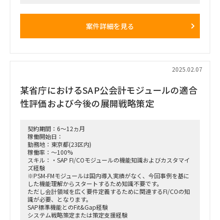
複数社の共通基幹システムとなる予定。2028年3月目安に導入
し、同4月からサービスイン予定。
案件詳細を見る
■稼働率：100% ＊相談可能
■働き方/勤務場所：出社/リモート(リモート頻度等は応相
談、出社場所は都内中心部)
■募集人数：2名
2025.02.07
某省庁におけるSAP公会計モジュールの適合
性評価および今後の展開戦略策定
契約期間：6～12ヵ月
稼働開始日：
勤務地：東京都(23区内)
稼働率：～100%
スキル：・SAP FI/COモジュールの機能知識およびカスタマイ
ズ経験
※PSM-FMモジュールは国内導入実績がなく、今回事例を基に
した機能理解からスタートするため知識不要です。
ただし会計領域を広く要件定義するために関連するFI/COの知
識が必要、となります。
SAP標準機能とのFit&Gap経験
システム戦略策定または策定支援経験