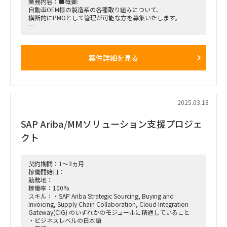
業務内容：■概要:
自動車OEM様の製造系の各種取り組みについて、
横断的にPMOとして管理が可能な方を募集いたします。
■稼働率:100％
■作業場所:リモート/秦野（週2，3出社想定）
案件詳細を見る
※スキルによって頻度は相談
■募集人数:1名
■面談回数:2回
■契約開始時期:2025/04~
2025.03.18
SAP Ariba/MMソリューション支援プロジェ
クト
契約期間：1～3ヵ月
稼働開始日：
勤務地：
稼働率：100%
スキル：・SAP Ariba Strategic Sourcing, Buying and
Invoicing, Supply Chain Collaboration, Cloud Integration
Gateway(CIG) のいずれかのモジュールに精通していること
・ビジネスレベルの日本語