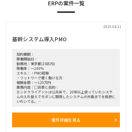
ERPの案件一覧
2025.04.11
基幹システム導入PMO
契約期間：
稼働開始日：
勤務地：東京都(23区内)
稼働率：～100%
スキル：・PMO経験
・フットワーク軽く動ける方
報酬金額：～120万円
業務内容：□背景と目的：
エンドクライアントは公共系で、20年以上使っていたシステ
ムの入れ替えでモダンに開発したシステムの外販までを視野に
いれいてる。
スクラッチで開発した新基幹システムを導入しようとしている
のですが
業務要件やシステム要件をまとめつつ、課題や進捗を管理する
案件詳細を見る
PMO的に動いていただける方を
探している、という案件になります。スクラッチで基幹システ
ムを導入しようとしているのですが