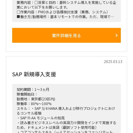
■稼働率：100％
業務内容：□背景と目的：基幹システム導入を実施している企
業において以下をお願いします。
■働き方/勤務場所：都内（元請オフィス（外苑前）orクライ
□作業内容：PMOおよび各種検討支援（業務、システム）
アントオフィス（大田区））
■働き方/勤務場所：基本リモートでの作業。ただ、現場での
参加も応相談
案件詳細を見る
2025.03.13
SAP 新規導入支援
契約期間：1～3ヵ月
稼働開始日：
勤務地：東京都(23区内)
稼働率：80%～100%
スキル：・SAP S/4 HANA 導入および移行プロジェクトにおけ
るコンサル経験
・SAP FI-AA モジュールの知見
・読み書きビジネスレベルの英語力※開発をインドで実施する
ため、ドキュメントは英語（翻訳ソフト使用可能）
・コアコンサルスキル（一人でセッションをファシリテート、