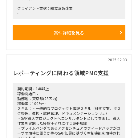
クライアント業態：組立系製造業
■稼働開始日：2月以降 ～ 25年12月想定
■働き方/勤務場所：リモート及び大阪 オンサイト回数2－3
案件詳細を見る
回 ご相談
2025.02.03
レポーティングに関わる領域PMO支援
契約期間：1年以上
稼働開始日：
勤務地：東京都(23区内)
稼働率：100%～
スキル：・一般的なプロジェクト管理スキル（計画立案、タス
ク整理、進捗・課題管理、ドキュメンテーション etc.）
・SAP導入プロジェクトへコンサルタントとして参画し、導入
作業を実施した経験＋それに伴うSAP知識
・プライムベンダであるアクセンチュアのフィードバックがユ
ーザの期待に副うか等のSAP知見に基づく牽制機能を期待され
ているため、