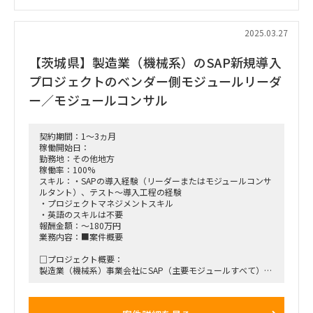
業務要件やシステム要件をまとめつつ、課題や進捗を管理する
PMO的に動いていただける方を
探している、という案件になります。
2025.03.27
体制としては4名体制で、会議などは議事録をとってもらい、
議論などは元請PMが主導される、とのことです。
【茨城県】製造業（機械系）のSAP新規導入
□作業内容：PMOおよび各種検討支援（業務、システム）
■働き方/勤務場所：基本リモートでの作業。ただ、現場での
プロジェクトのベンダー側モジュールリーダ
参加も応相談
ー／モジュールコンサル
契約期間：1～3ヵ月
稼働開始日：
勤務地：その他地方
稼働率：100%
スキル：・SAPの導入経験（リーダーまたはモジュールコンサ
ルタント）、テスト～導入工程の経験
・プロジェクトマネジメントスキル
・英語のスキルは不要
報酬金額：～180万円
業務内容：■案件概要
□プロジェクト概要：
製造業（機械系）事業会社にSAP（主要モジュールすべて）を
導入するプロジェクトにおいて、
ベンダー側のモジュールコンサルタント。UAT工程からハイパ
ーケアまの参画。