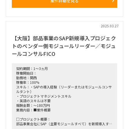
案件詳細を見る
■働き方/勤務場所：茨城県つくば市（客先）
■備考：UAT期間は月半分程度、ハイパーケア期間はフル常
駐、
それ以外はリモート可（ただし、ＰＪ主体は大阪のため、スポ
2025.03.27
ットで大阪出張も発生）
【大阪】部品事業のSAP新規導入プロジェク
トのベンダー側モジュールリーダー／モジュ
ールコンサルFICO
契約期間：1～3ヵ月
稼働開始日：
勤務地：関西
稼働率：100%
スキル：・SAPの導入経験（リーダーまたはモジュールコンサ
ルタント）
・プロジェクトマネジメントスキル
・英語のスキルは不要
報酬金額：～180万円
業務内容：■案件概要
□プロジェクト概要：
部品事業会社にSAP（主要モジュールすべて）を新規導入する
プロジェクトにおいて、