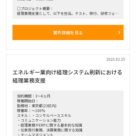
□プロジェクト概要：
経理業務支援として、以下を担当。テスト、移行、研修フェー
ズにおいて、伝票決算領域担当として、
・業務設計、業務課題検討、新勘定科目検討にかかる支援
・UAT、移行、研修にかかる業務側としての実施支援
案件詳細を見る
・チームのタスク管理や課題管理
配下にスタッフ1名（もしくは協力会社要員）を配置予定。
□作業内容：経理システム刷新における経理業務支援
■稼働開始日：2025/04/01 ～
2025.02.25
■働き方/勤務場所：リモート中心、月1～2回程度クライアン
エネルギー業向け経理システム刷新における
トオフィス（東京都江東区）へ出社の可能性あり
経理業務支援
■契約期間：長期
契約期間：3～6ヵ月
稼働開始日：
勤務地：東京都(23区内)
稼働率：～100%
スキル：・コンサルベーススキル
・コミュニケーション能力
・経理業務やERPに関する基本的な知識
・伝票発行業務、決算業務に関する知識
・チームマネジメント