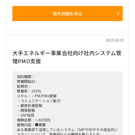
ベンダー側のモジュールリーダーとモジュールコンサルタン
ト。
案件詳細を見る
上流（要件定義）工程からの参画。
特にCOリーダーを募集しているが他のモジュール、メンバー
でも可。
■働き方/勤務場所：大阪常駐（客先）、出張可（ホテルマン
スリーマンションは費用別）
2025.03.19
大手エネルギー事業会社向け社内システム管
理PMO支援
契約期間：
稼働開始日：
勤務地：
稼働率：100%
スキル：・PM/PMO経験
・コミュニケーション能力
・顧客折衝経験
・開発経験
・SAP知見
報酬金額：～90万円
業務内容：■概要
ある事業部で活用しているシステム（SAPやSFやその他社内シ
ステム）について、事業部からの要望を取りまとめ