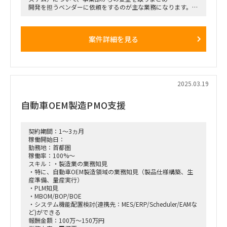
開発を担うベンダーに依頼をするのが主な業務になります。
ベンダーのリソースの制限や、事業部側の予算の都合もあるの
で、優先順位を整理したり
双方の事情をくみ取ってスケジュール等もコントロールしてい
案件詳細を見る
く仕事になります。
■役割
・ユーザー（事業部）の要望を聞いて、開発ベンダーへ指示だ
し
・スケジュール管理
・社内説明のドキュメント作成等
2025.03.19
■開始時期
自動車OEM製造PMO支援
・3月～長期
■勤務形態
・基本リモート（初日は、大手町or品川に出社想定）
契約期間：1～3ヵ月
■商談回数
稼働開始日：
WEB1回※エンドとの顔合わせが発生する可能性あり
勤務地：首都圏
稼働率：100%～
スキル：・製造業の業務知見
・特に、自動車OEM製造領域の業務知見（製品仕様構築、生
産準備、量産実行）
・PLM知見
・MBOM/BOP/BOE
・システム機能配置検討(連携先：MES/ERP/Scheduler/EAMな
ど)ができる
報酬金額：100万～150万円