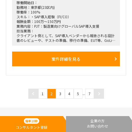
稼働開始日：
勤務地：東京都(23区内)
稼働率：100%
スキル：・SAP導入経験（FI/CO）
報酬金額：100万～150万円
業務内容：PJT：製造業向けグローバルSAP導入支援
担当業務：
クライアント側として、SAP導入ベンダーから報告される設計
書のレビューや、テストの準備、移行の準備、EUT等、GoLive
までの一通りを担当する。
報告する相手はクライアントの役員クラス。
フェーズ:基本設計～
案件詳細を見る
役割：クライアントメンバー（会計領域担当）
稼働率：100%
要員数：2名（当面は3名でも可）
勤務場所：品川近辺
...
1
2
3
4
5
7
企業の方
簡単10秒
お問い合わせ
コンサルタント登録
コンサルタント無料登録