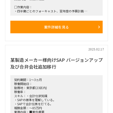
□作業内容：
・四半期ごとのフォーキャスト、翌年度の予算計画
・課金配布、その他予算管理会計など
・現状、プライムプロパーが上記タスクを担っており、負荷軽
減のため当該ポジションでサポート
案件詳細を見る
■働き方/勤務場所：基本リモートまたは日本橋（週1あるかも
程度）
週に2～5回程度、打ち合わせがある想定
2025.02.17
某製造メーカー様向けSAP バージョンアップ
及び合弁会社追加移行
契約期間：1～3ヵ月
稼働開始日：
勤務地：東京都(23区内)
稼働率：
スキル：・会計仕訳知識
・SAPの標準を理解している。
・SAPで会計伝票を打てる。
報酬金額：～85万円
業務内容：■案件概要