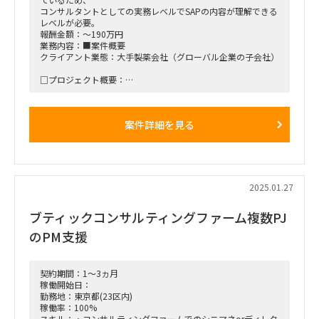
コンサルタントとしての実務レベルでSAPの内容が理解できる
レベルが必要。
報酬金額：～190万円
業務内容：■案件概要
クライアント業態：大手製薬会社（グローバル企業の子会社）
□プロジェクト概要：
親会社の利用しているSAP S4を中心とした基幹システム群と
それに利用するための標準業務プロセスをまとめたグローバル
テンプレートを、
案件詳細を見る
クライアントおよびクライアントの子会社（国内4社＋海外数
社）へE2Eでロールインするほか、基幹システム群を取りまく
周辺システムの刷新を推進するプログラム。
■役割
元請社員の方とペアになり、以下の作業を遂行いただく想定。
2025.01.27
元請社員の関与が限定的（稼働率20、30％程度）なため、実
働面を全般的にサポートいただく予定。
ブティックコンサルティングファーム複数PJ
□作業内容：
のPM支援
・レポーティング領域全般のファシリテーション（タスク管
理、遂行支援、ドキュメンテーション etc.）
・グローバルメンバとの領域検討の進め方をディスカッショ
ン。
契約期間：1～3ヵ月
・決定事項をドキュメントとして取りまとめ、国内メンバに展
稼働開始日：
開、必要なQA対応を実施。
勤務地：東京都(23区内)
稼働率：100%
■稼働開始日：2025年2月から（可能な限り早く）
スキル：・コンサルティングファームでのシニマネorディレク