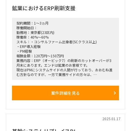
および管理し、開
鉱業におけるERP刷新支援
始/終了基準を推進します。
・欠陥管理と調整。
・障害が解決されていることを確認します。
・テストチームがテストプロセスと方法論に準拠していること
契約期間：1～3ヵ月
を確認します。
稼働開始日：
・ギャップが事前に特定され、解決されていることを確認しま
勤務地：東京都(23区内)
す。
稼働率：40%～60%
・製品会議でテストチームを取り纏めます
スキル：・コンサルファーム出身者(SCクラス以上)
・ERP テストの技術的な詳細を把握します
・ERP導入経験
・PM経験
7.稼働率：100％
報酬金額：120万円～150万円
業務内容：ERP（オービック7）の刷新のカットオーバーが3
月末にあります。エンドは鉱業のお客様です。
現在はPMにシステムサイドの人間が行っており、おおむね進
む方針なのですが、一方で業務サイドの方々は、
よくあるように最終段階での不安を抱えています。
業務サイド、経理や製造、販売の部長・課長・現場担当者の要
案件詳細を見る
求を拾い、
システム側ではどのように実装しようとしているのかを伝えた
り、
現在のPMに対し作業指示できたりする人材を求めておりま
す。
2025.01.17
■稼働率：40～60%
■募集人数：1名
基幹システムリプレイスPJ
■働き方：基本リモート※MTGベースでの出社の可能性有(都