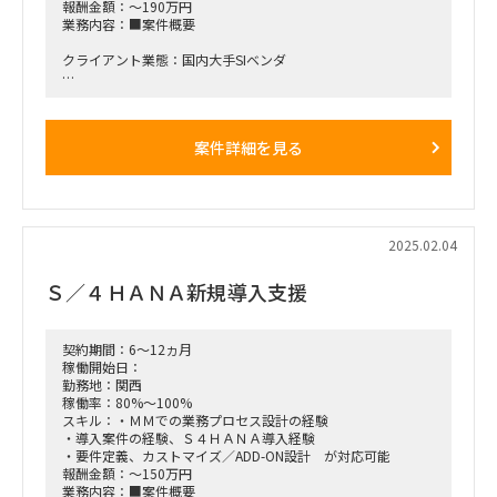
報酬金額：～190万円
業務内容：■案件概要
クライアント業態：国内大手SIベンダ
□背景と目的：
現在日本初となるSAP公会計モジュール（Public Sector
Management）の省庁導入が進行中で、その①「モジュール適
案件詳細を見る
合性評価および社内ノウハウの蓄積」を行い、さらに大手SIベ
ンダ様内での②「今後の公会計モジュールの別省庁展開に向け
た戦略策定」を行うプロジェクトとなります。
□作業内容：
①SAP PSM-FM（Fund Management; 予算管理）の今回導入事
2025.02.04
例からの機能理解、ノウハウ蓄積のためのドキュメンテーショ
ン
Ｓ／４ＨＡＮＡ新規導入支援
・SAP PSM-FM＋FI/COの今回導入事例の適合性検証の支援
・SAP PSM-FM＋FI/COの今後の他省庁導入に向けた販売戦略
策定の支援
契約期間：6～12ヵ月
■稼働率：100％（調整可）
稼働開始日：
勤務地：関西
■働き方/勤務場所：参画当初は週3日オンサイト、週2日リモ
稼働率：80%～100%
ート（PJルーム：川崎、客先：都内中心部） 仕事に慣れてく
スキル：・ＭＭでの業務プロセス設計の経験
ればリモート週3日程度まで拡大可能
・導入案件の経験、Ｓ４ＨＡＮＡ導入経験
・要件定義、カストマイズ／ADD-ON設計 が対応可能
■備考：参画時期は2024年2月～（手続き完了次第即日可）、
報酬金額：～150万円
半年から1年程度のPJ期間を予定
業務内容：■案件概要