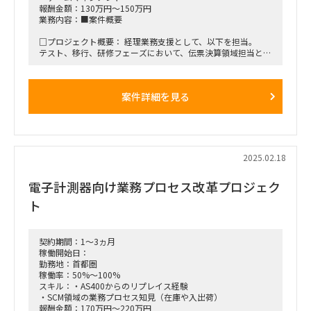
報酬金額：130万円～150万円
業務内容：■案件概要
□プロジェクト概要： 経理業務支援として、以下を担当。
テスト、移行、研修フェーズにおいて、伝票決算領域担当とし
て、
・業務設計、業務課題検討、新勘定科目検討にかかる支援
・UAT、移行、研修にかかる業務側としての実施支援
案件詳細を見る
・チームのタスク管理や課題管理 配下にスタッフ1名（もしく
は協力会社要員）を配置予定。
■稼働開始日：2025/4/1 ～ 長期を想定
■稼働率：100％
2025.02.18
■働き方/勤務場所：基本リモート※月1～2回程度クライアン
電子計測器向け業務プロセス改革プロジェク
トオフィス（東京都江東区）へ出社の可能性あり
ト
■募集人数：1人
■面談回数：1～2回を想定
契約期間：1～3ヵ月
稼働開始日：
勤務地：首都圏
稼働率：50%～100%
スキル：・AS400からのリプレイス経験
・SCM領域の業務プロセス知見（在庫や入出荷）
報酬金額：170万円～220万円