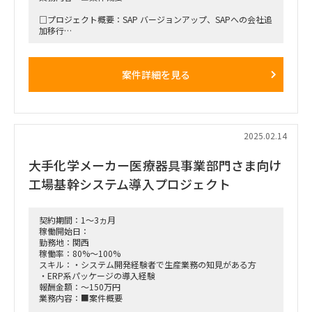
□プロジェクト概要：SAP バージョンアップ、SAPへの会社追
加移行
□作業内容：動作検証、権限設定、内部・外部テスト
案件詳細を見る
□期待される役割と動き：FIコンサルタント
■備考：バージョン：SAP ECC6.0
2025.02.14
大手化学メーカー医療器具事業部門さま向け
工場基幹システム導入プロジェクト
契約期間：1～3ヵ月
稼働開始日：
勤務地：関西
稼働率：80%～100%
スキル：・システム開発経験者で生産業務の知見がある方
・ERP系パッケージの導入経験
報酬金額：～150万円
業務内容：■案件概要