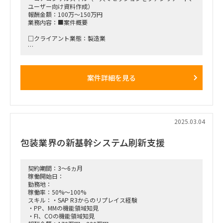
ユーザー向け資料作成）
報酬金額：100万～150万円
業務内容：■案件概要
□クライアント業態：製造業
□背景と目的：ベアリングメーカーにて、SAP S/4 HANA の新
規導入プロジェクトが進行中です。2026年1月の本番稼働に向
け、FI-AA 領域を体制強化するために支援いただける方を募集
案件詳細を見る
します。
□プロジェクト概要：フルモジュール(FI/CO/SD/MM/PP)を導
入する予定で、現在結合テストフェーズです。
□作業内容： ・移行対応 ・結合、統合テストスクリプト作
2025.03.04
成、テスト実行 ・課題対応、管理
包装業界の新基幹システム刷新支援
■稼働開始日：4月～
■働き方/勤務場所：品川区（基本リモート）
契約期間：3～6ヵ月
稼働開始日：
勤務地：
稼働率：50%～100%
スキル：・SAP R3からのリプレイス経験
・PP、MMの機能領域知見
・FI、COの機能領域知見