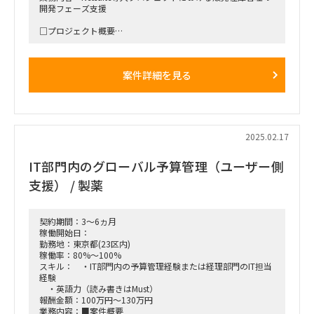
開発フェーズ支援
□プロジェクト概要
・販売在庫管理システムでのNetsuite導入を進めているプロジ
ェクト （現在進行中）
・開発フェーズにおける人員不足を補充するための募集
案件詳細を見る
□業務内容
・Netsuiteのスクリプトを用いたアドオン開発
・システムの設計書作成
・開発フェーズからテストおよびリリースまでのプロジェクト
参加
2025.02.17
IT部門内のグローバル予算管理（ユーザー側
支援） / 製薬
契約期間：3～6ヵ月
稼働開始日：
勤務地：東京都(23区内)
稼働率：80%～100%
スキル： ・IT部門内の予算管理経験または経理部門のIT担当
経験
・英語力（読み書きはMust）
報酬金額：100万円～130万円
業務内容：■案件概要