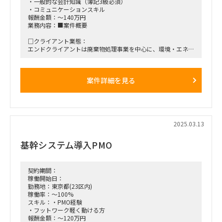
・一般的な会計知識（簿記3級必須）
・コミュニケーションスキル
報酬金額：～140万円
業務内容：■案件概要
□クライアント業態：
エンドクライアントは廃棄物処理事業を中心に、環境・エネル
ギー関連施設の設計・施工、及び維持管理などをエンジニアリ
ング企業
案件詳細を見る
□プロジェクト概要：
SAP（FI/CO）導入プロジェクト 2025/3末時点でAsIs業務可視
化まで完了。
4月中旬よりToBeモデル構築、Gap対応策の検討に着手予定。
2025年12月末までに導入計画（詳細）を確定し、2026年1月
よりSAP導入ベンダー参画予定。
2025.03.13
本稼働は2027年1月頃を想定。
基幹システム導入PMO
□作業内容：
・SAP（FI/CO）導入に向けFit&Gap検証を通じたGap抽出
・ToBeプロセス検討、およびToBe業務フロー作成
・Gap解消策検討、策定
契約期間：
・各種討議のファイシリテート、および討議結果取り纏め
稼働開始日：
※PM業務は担当外
勤務地：東京都(23区内)
※アサインフェーズ ToBe概要検討
稼働率：～100%
スキル：・PMO経験
■稼働開始日：2025/4/16 ～ 2025/7末
・フットワーク軽く動ける方
報酬金額：～120万円