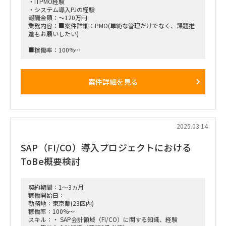
・ITPMO経験
・システム導入PJの経験
報酬金額：～120万円
業務内容：■案件詳細：PMO(単純な管理だけでなく、課題推
進もお願いしたい)
■稼働率：100%
■募集人数：2名
■働き方：群馬県太田駅週3出社(週1リモート可)
案件詳細を見る
■働き方イメージ
・(月)リモート（夕方に移動して群馬県太田駅）
・(火)群馬県太田駅
・(水)群馬県太田駅
・(木)群馬県太田駅（夜に東京に戻る）
2025.03.14
・(金)大手町
※最初は群馬県への出社が多い可能性有
SAP（FI/CO）導入プロジェクトにおける
■稼働想定時期：2025年4～12月末※以降延長の可能性有
ToBe概要検討
■面談回数：1～2回
契約期間：1～3ヵ月
■備考
稼働開始日：
・宿泊・交通費は実費精算。ただし単価に含むことも可能(単
勤務地：東京都(23区内)
価に20万円を上乗せ)
稼働率：100%～
・長期参画できる方、大歓迎です
スキル：・ SAP会計領域（FI/CO）に関する知識、経験