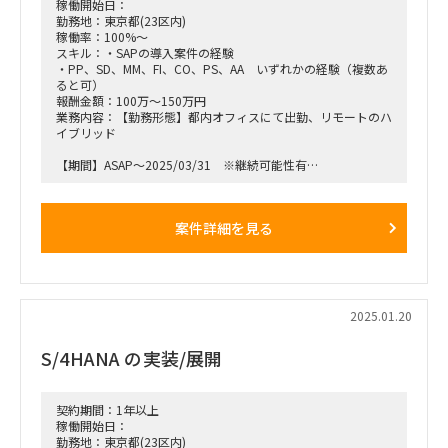
稼働開始日：
勤務地：東京都(23区内)
稼働率：100%～
スキル：・SAPの導入案件の経験
・PP、SD、MM、FI、CO、PS、AA いずれかの経験（複数あ
ると可）
報酬金額：100万～150万円
業務内容：【勤務形態】都内オフィスにて出勤、リモートのハ
イブリッド
【期間】ASAP～2025/03/31 ※継続可能性有
【稼働率】100％
案件詳細を見る
【面談回数】2回
【作業内容】
製造業等の企業向けにSAP（販売、精算）の導入支援を行って
2025.01.20
いただきます。
S/4HANA の実装/展開
契約期間：1年以上
稼働開始日：
勤務地：東京都(23区内)