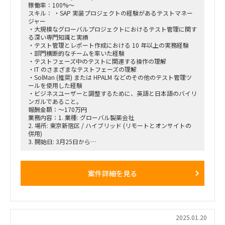
稼働率：100%～
スキル： ・SAP 実装プロジェクトの経験があるテストマネー
ジャー
・大規模なグローバルプロジェクトにおけるテスト管理に関す
る深い専門知識と実績
・テスト管理とレポート作成における 10 年以上の実務経験
・部門横断的なチームを率いた経験
・テストフェーズ中のテストに関連する操作の理解
・IT のさまざまなテストフェーズの理解
・SolMan (推奨) または HPALM などのその他のテスト管理ツ
ールを使用した経験
・ビジネスユーザーと調整するために、英語と日本語のバイリ
ンガルであること。
報酬金額：～170万円
業務内容：1. 業種: グローバル製薬会社
2. 場所: 東京新宿区 / ハイブリッド (リモートとオンサイトの
併用)
3. 開始日: 3月25日から
4. 期間: 1年
5. プロジェクトの説明: S/4HANA の実装/展開
6. 職務内容:
案件詳細を見る
・顧客が定義したテスト方法論に沿って、全体的な展開 UAT
テストを管理および
調整する
・全体的なテスト範囲管理、テスト方法の調整、ビジネス/展
開 UAT テスターの
ガイド。
2025.01.20
・全体的なシステム準備、テスト準備、データの可用性を追跡