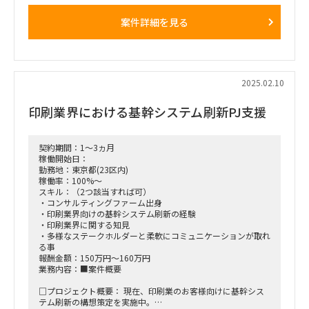
フォロー、およびCFOへの報告
案件詳細を見る
□期待される役割と動き：情シス部門/ベンダー側のフォロー
や折衝などを適宜支援
■働き方/勤務場所：勤務地は上野近辺に常駐。
2025.02.10
印刷業界における基幹システム刷新PJ支援
契約期間：1～3ヵ月
稼働開始日：
勤務地：東京都(23区内)
稼働率：100%～
スキル：（2つ該当すれば可）
・コンサルティングファーム出身
・印刷業界向けの基幹システム刷新の経験
・印刷業界に関する知見
・多様なステークホルダーと柔軟にコミュニケーションが取れ
る事
報酬金額：150万円～160万円
業務内容：■案件概要
□プロジェクト概要： 現在、印刷業のお客様向けに基幹シス
テム刷新の構想策定を実施中。