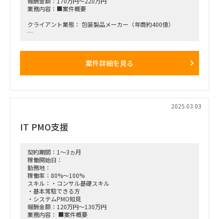
報酬金額：170万円～220万円
業務内容：■案件概要
クライアント業態： 包装製品メーカー（年商約400億）
□テーマ：基幹システム刷新（※第三社保守となっているSAP
R3からの刷新）
案件詳細を見る
□役割：
・サプライチェーン領域（受発注、生産管理、在庫管理、配
送）の検討リード、もしくは、
バックエンド領域（財務会計、管理会計）の検討リード
・配下の1～2名のジュニアなメンバーのマネジメント
・現状分析～業務要求定義～製品/ベンダー選定までをプロジ
2025.03.03
ェクト設計しリードいただく
IT PMO支援
■稼働開始日：2025年3月 or 4月ごろ
■契約期間：少なくとも、システム化計画～製品・ベンダー選
定で13か月
契約期間：1～3ヵ月
稼働開始日：
■稼働率：50～100％（※応相談）
勤務地：
稼働率：80%～100%
■働き方/勤務場所：クライアント先（※東京都23区内）への
スキル：・コンサル基礎スキル
出社＆リモート ハイブリッド
・基本常駐できる方
・システムPMO知見
報酬金額：120万円～130万円
業務内容： ■案件概要