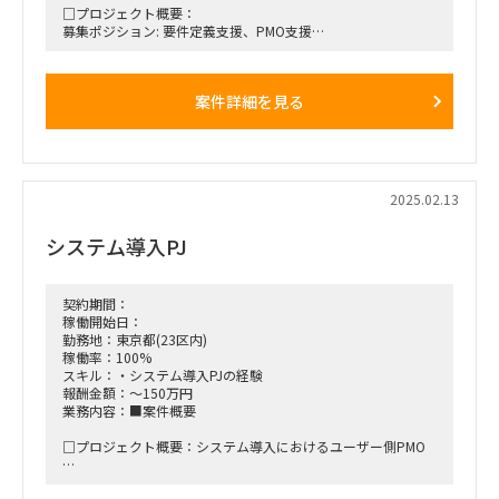
□プロジェクト概要：
募集ポジション: 要件定義支援、PMO支援
参画フェーズ: 要件定義～
医療器具の新工場に於ける基幹・工場(生産)両システム導入
主に生産計画～ERP連携におけるユーザー側の支援
案件詳細を見る
□作業内容：
（メイン作業）
・PL役として社員さまと一緒にプロジェクトを推進
（サブ作業）
・ToBe詳細業務フローをベースにベンダーとのシステム要件
2025.02.13
定義支援
・周辺システムとの連携整理
システム導入PJ
■働き方/勤務場所：大阪工場へ通える方(大阪モノレール南摂
津駅徒歩約7～8分)。
※リモート応相談だが、原則、オンサイトでお願いします。
契約期間：
稼働開始日：
■備考
勤務地：東京都(23区内)
■PC貸与
稼働率：100%
スキル：・システム導入PJの経験
報酬金額：～150万円
業務内容：■案件概要
□プロジェクト概要：システム導入におけるユーザー側PMO
□作業内容：エンドクライアントの財務部門内のタスク管理、