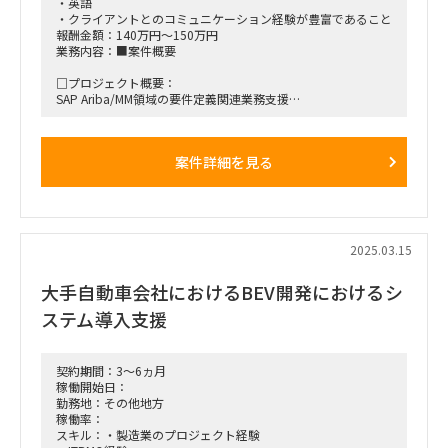
・英語
・クライアントとのコミュニケーション経験が豊富であること
報酬金額：140万円～150万円
業務内容：■案件概要
□プロジェクト概要：
SAP Ariba/MM領域の要件定義関連業務支援
(実機デモ、課題・論点検討、カスタマイジング・データ定
義・アドオン要件最終化等)
⇒ユーザ会議、カスタマイズ設定、デモ実施、検討資料作
案件詳細を見る
成(ppt、excel等)等
□作業内容：<テクノロジースキル>
Ariba：SAP：SAP Ariba, SAP MM チーム内で必要なトレーニ
ングを受講した上で、個別プロジェクトでの対応を想定
2025.03.15
□期待される役割と動き：
<タスク/役割>
大手自動車会社におけるBEV開発におけるシ
・クライアントの業務オペレーションに対してSAP機能を提
案、Gapに対するSolution検討
ステム導入支援
・調達購買、経理部門のユーザとのコミュニケーション
■稼働開始日：即日（参画確定後1～2週間後）
契約期間：3～6ヵ月
■働き方/勤務場所：リモートワーク主体／必要時のみオンサ
稼働開始日：
イト
勤務地：その他地方
稼働率：
スキル：・製造業のプロジェクト経験