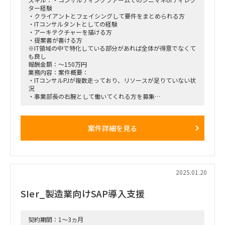
ター経験
■契約期間：四半期毎に契約更新しながら、GoLiveまで支
・クライアントとフェイシングして要件をまとめられる方
援。
・ITコンサルタントとしての経験
・アーキテクチャーを描ける方
■働き方/勤務場所：オンサイト（新日本橋・神田エリア）と
・提案書が書ける方
リモートのハイブリッド。2025年1月時点では週2日プロジェ
※IT領域の中で特化している部分があれば全体が得意でなくて
クトルームにオンサイト勤務中。
も良し
3月～7月はオンサイト頻度が増加する可能性あり。
報酬金額：～150万円
業務内容：案件概要：
■備考：
・ITコンサルPJが複数走っており、リソースが足りていない状
国内のGoLiveは2026年10月、海外子会社は2027年7月予定。
況
直近2025年3月-7月でFit&Gap分析を実施し、8月以降設計開
・事業部長の右腕として働いてくれる方を募集
発（アジャイル）、
働き方：週2~3オンサイト希望
11月以降、主要機能の事前UAT、26年2月以降に本UATを実施
場所：神田駅近辺
予定。
案件詳細を見る
＊以下のレベルの英語力
・グローバルサイドとの会議に出席し会話している内容がわか
る
・ 英語でのドキュメントを読む/作成することができる
2025.01.20
SIer_製造業向けSAP導入支援
契約期間：1～3ヵ月