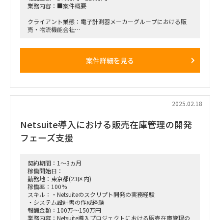
業務内容：■案件概要
クライアント業態：電子計測器メーカーグループにおける販
売・物流機能会社
□プロジェクト概要：業務プロセス改革及び基幹システム刷
新 ※現行AS400からの脱却
案件詳細を見る
□期待される役割と動き：プロジェクトマネージャーとして、
現状分析～業務要求定義～製品/ベンダー選定までをプロジェ
クト設計しリードいただく
■働き方/勤務場所：クライアント先（※神奈川県横浜市）へ
2025.02.18
の出社＆リモート ハイブリッド
Netsuite導入における販売在庫管理の開発
■開始時期：2025年3月 or 4月ごろ
フェーズ支援
契約期間：1～3ヵ月
稼働開始日：
勤務地：東京都(23区内)
稼働率：100%
スキル：・Netsuiteのスクリプト開発の実務経験
・システム設計書の作成経験
報酬金額：100万～150万円
業務内容：Netsuite導入プロジェクトにおける販売在庫管理の