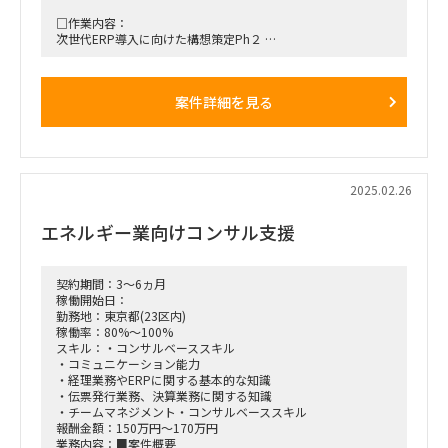
□作業内容：
次世代ERP導入に向けた構想策定Ph２
・RFP開発ベンダー評価支援
・費用対効果算定支援
・グループ展開準備支援
案件詳細を見る
・基本計画策定支援
□期待される役割と動き：
PMOメンバーとして
・開発ベンダー評価
・費用対効果算定
2025.02.26
・グループ展開準備
・基本計画策定の全体方針・進め方を整理
エネルギー業向けコンサル支援
・他領域・クライアントと調整
契約期間：3～6ヵ月
稼働開始日：
勤務地：東京都(23区内)
稼働率：80%～100%
スキル：・コンサルベーススキル
・コミュニケーション能力
・経理業務やERPに関する基本的な知識
・伝票発行業務、決算業務に関する知識
・チームマネジメント・コンサルベーススキル
報酬金額：150万円～170万円
業務内容：■案件概要