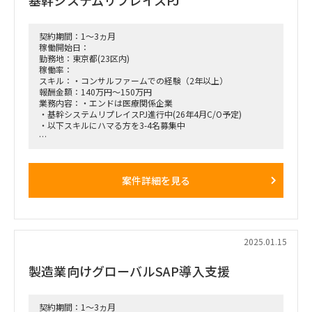
内中心部)
■稼働想定時期：即日～3月末※以降延長の可能性有
■面談回数：1～2回
契約期間：1～3ヵ月
稼働開始日：
勤務地：東京都(23区内)
稼働率：
スキル：・コンサルファームでの経験（2年以上）
報酬金額：140万円～150万円
業務内容：・エンドは医療関係企業
・基幹システムリプレイスPJ進行中(26年4月C/O予定)
・以下スキルにハマる方を3-4名募集中
〇勤務条件
・週5出社※新橋付近
案件詳細を見る
2025.01.15
製造業向けグローバルSAP導入支援
契約期間：1～3ヵ月