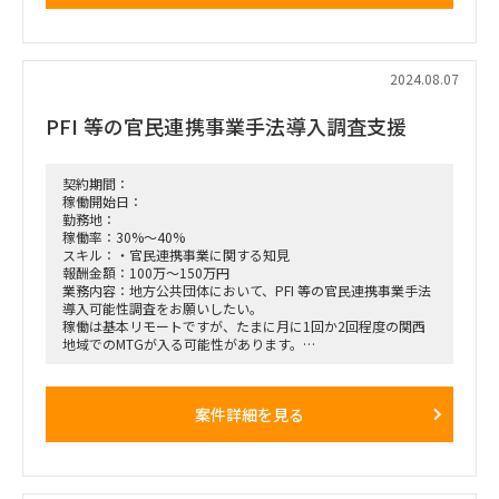
すでに2名元請から参画しており、元請もマネージャ的にクラ
イアント先に常駐中。
【詳細業務】
2024.08.07
下記全て英語での対応になります。
・AI戦略に関する各種会議体の運営、事務局
PFI 等の官民連携事業手法導入調査支援
・各部長に対してのコミュニケーション
・資料のアップデート並びに各部長へのディレクション（依
頼）
・市場リサーチ
契約期間：
・データ分析
稼働開始日：
勤務地：
【英語】
稼働率：30%～40%
高度なレベル
スキル：・官民連携事業に関する知見
【場所】
報酬金額：100万～150万円
二子玉川。出社頻度に関しては相談
業務内容：地方公共団体において、PFI 等の官民連携事業手法
【開始】
導入可能性調査をお願いしたい。
９月中旬
稼働は基本リモートですが、たまに月に1回か2回程度の関西
【稼働率】
地域でのMTGが入る可能性があります。
100％
【PFI（英語: Private Finance Initiative）とは】
公共サービスの提供に際して公共施設が必要な場合に、従来の
ように公共が直接施設を整備せずに民間資金を利用して民間に
案件詳細を見る
施設整備と公共サービスの提供をゆだねる手法。
元請の契約社員になっていただく必要があります。