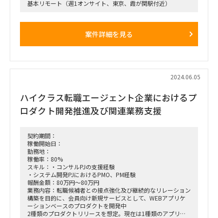
基本リモート（週1オンサイト、東京、霞が関駅付近）
案件詳細を見る
2024.06.05
ハイクラス転職エージェント企業におけるプ
ロダクト開発推進及び関連業務支援
契約期間：
稼働開始日：
勤務地：
稼働率：80%
スキル：・コンサルPJの支援経験
・システム開発PJにおけるPMO、PM経験
報酬金額：80万円～80万円
業務内容：転職候補者との接点強化及び継続的なリレーション
構築を目的に、会員向け新規サービスとして、WEBアプリケ
ーションベースのプロダクトを開発中
2種類のプロダクトリリースを想定。現在は1種類のアプリ開