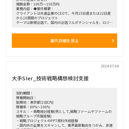
報酬金額：100万～150万円
業務内容：◆案件概要：
クライアントは外食企業のCEOで、今月15日週または22日週
から10週間のプロジェクト
テーマは新規出店で、国内の出店フルポテンシャルを、ロジカ
ルな手法で推定したいというもので
アプローチは、まず、店舗調査・顧客ヒアリング・消費者サー
ベイを通じて、
案件詳細を見る
ユーザーの来店オケージョン（例：学校帰りの友達とのワイワ
イ買い食い）を洗い出し、市場内での発生頻度の総量を特定す
る。
次に、ミクロ商圏（数百メートル四方）の人流データを参照し
て、特定されたオケージョンがどの商圏にどれだけの量がある
か推定する。
2024.07.04
さらに、商圏内のオケージョン総量のうち、どれだけを当該ブ
ランドで捕捉できるかをフェアシェアの考え方で推定し、
大手SIer_技術戦略構想検討支援
既存店舗とのカニバリを除外したうえでの純増分を特定する。
◆体制：チームは、3名のシニアリーダーシップの下、マネー
ジャーがアナリスト2名に指示・レビューする構成で、
契約期間：
うち1名は内部、もう1人を外部から確保したいと考えており
稼働開始日：
ます。
勤務地：東京都(23区内)
◆想定される業務：顧客・競合の調査や、消費者サーベイの分
稼働率：80%～100%
析をするという一般的なもの
スキル：・戦略検討経験(例として,戦略ファームやファームの
◆期間： 7/22からの10週間の実稼働（お盆1週は非稼働）
戦略グループ所属経験)
◆稼働率／工数：100%
・戦略プロジェクトのPPT資料作成経験
◆勤務形態： リモート＋元請け東京オフィスの勤務
・国内外の企業をスキャンして、業界最新動向をつかみ、非連
◆契約形態：準委任