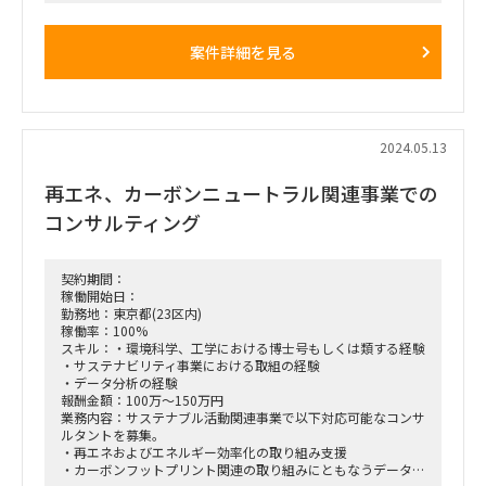
主な想定業務：ビジデブ関連全般(マーケティング・パートナ
ー開発・事業計画作成など) プロジェクトマネジメント支援
期間 ：原則として1年及びそれ以上 (初期数か月は双方試用的
案件詳細を見る
期間)
勤務： 原則として出社(＠赤坂) ※業務効率を踏まえて在宅も
可
2024.05.13
再エネ、カーボンニュートラル関連事業での
コンサルティング
契約期間：
稼働開始日：
勤務地：東京都(23区内)
稼働率：100%
スキル：・環境科学、工学における博士号もしくは類する経験
・サステナビリティ事業における取組の経験
・データ分析の経験
報酬金額：100万～150万円
業務内容：サステナブル活動関連事業で以下対応可能なコンサ
ルタントを募集。
・再エネおよびエネルギー効率化の取り組み支援
・カーボンフットプリント関連の取り組みにともなうデータ分