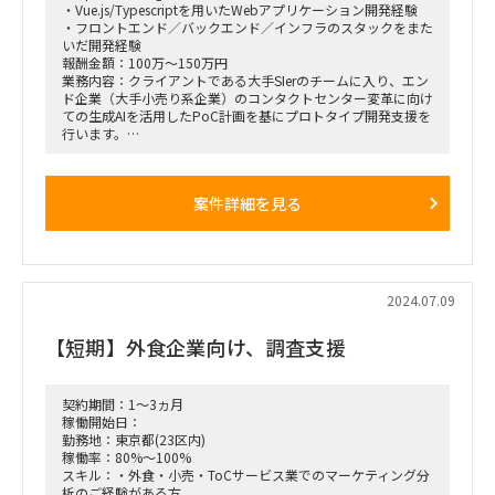
・Vue.js/Typescriptを用いたWebアプリケーション開発経験
・フロントエンド／バックエンド／インフラのスタックをまた
いだ開発経験
報酬金額：100万～150万円
業務内容：クライアントである大手SIerのチームに入り、エン
ド企業（大手小売り系企業）のコンタクトセンター変革に向け
ての生成AIを活用したPoC計画を基にプロトタイプ開発支援を
行います。
ITコンサルスキル×エンジニアリングスキルの両軸を持ち、一
人称で手を動かしながらシステム構築を行う。
案件詳細を見る
ポジション：PM
2024.07.09
【短期】外食企業向け、調査支援
契約期間：1～3ヵ月
稼働開始日：
勤務地：東京都(23区内)
稼働率：80%～100%
スキル：・外食・小売・ToCサービス業でのマーケティング分
析のご経験がある方