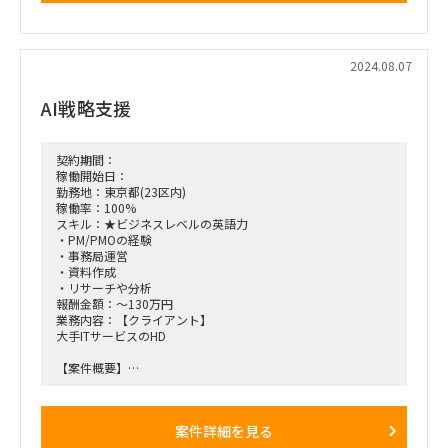
きます。
その上で最終的にはコンサルのデリバリー部門の責任者として
動いていただく想定をしておりますので、ただコンサルをこな
すではなく、プロジェクトの納品品質担保の責任者として動い
2024.08.07
ていただきたく思っております。
・経営層やマネジメント層と対峙し、顧客折衝や課題発掘、要
AI戦略支援
件定義
・新規顧客獲得に向けた提案（リード獲得はマーケティングチ
ームが別でおります）
・プロジェクトマネジメント
契約期間：
・事業推進関連のプロジェクト（ナレッジ化など）
稼働開始日：
・PJ全体に対する品質管理
勤務地：東京都(23区内)
【勤務場所】
稼働率：100%
・渋谷道勤務
スキル：★ビジネスレベルの英語力
・基本出社、一部リモート可能
・PM/PMOの経験
・事務局運営
・資料作成
・リサーチや分析
報酬金額：～130万円
業務内容：【クライアント】
大手ITサービスのHD
【案件概要】
■経営企画室にて、AIに関する多くの施策の管理PM、事務局
業務
案件詳細を見る
【体制】