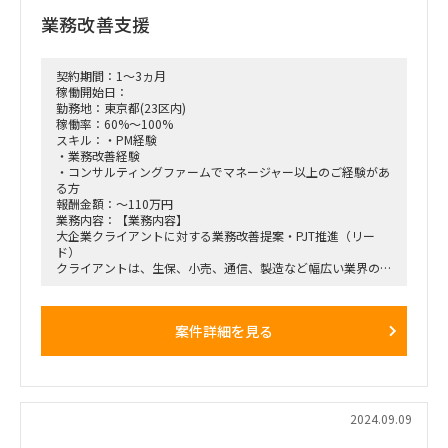
業務改善支援
契約期間：1～3ヵ月
稼働開始日：
勤務地：東京都(23区内)
稼働率：60%～100%
スキル：・PM経験
・業務改善経験
・コンサルティングファームでマネージャー以上のご経験があ
る方
報酬金額：～110万円
業務内容：【業務内容】
大企業クライアントに対する業務改善提案・PJT推進（リー
ド）
クライアントは、生保、小売、通信、製造など幅広い業界のナ
ショナルクライアント。
どの案件に参画いただくか、は元請と面談時会話いただく予定
です。
案件詳細を見る
【稼働方法】
担当クライアント、プロジェクトによるため、ご希望お聞かせ
くださいませ。
2024.09.09