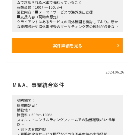
ムで求められる水準で備わっていること
報酬金額：100万～150万円
業務内容：■テーマ：サービスの海外進出支援
■支援内容（現時点想定）：
クライアントはあるサービスの海外展開を検討しており。新た
な業務設計や海外進出後のマーケティング等の検討が必要な状
況。
クライアント企業の社員と連携しつつ、上記の検討を行いま
す。
案件詳細を見る
当社の人材がPMとして入り、検討方針策定やクライアントフ
ェイシングを担う想定です。
■期間：
最短7月中旬開始、最初のフェーズは3か月程度を想定
2024.06.26
■働き方：
基本リモートを想定
M＆A、事業統合案件
■稼働率：
80-100％（可能であれば100％）
契約期間：
稼働開始日：
勤務地：
稼働率：60%～100%
スキル：・コンサルティングファームでの勤務経験が4～5年
以上
・部下の育成経験
・戦略策定やサービス開発などの企画系案件の実施経験