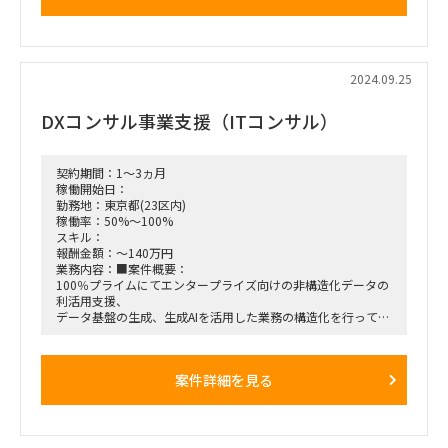
・海外事業者との英語によるコミュニケーションとマーケティ
ング活動
・市場調査、ターゲット分析、顧客要求などの分析
・GDPRおよび地域固有のデータ保護規制に対して、
社内のCISOから知見を受け取り、それを理解しての対応
2024.09.25
・R&D、営業、PR、クリエイティブチームとのコワークによ
るプロジェクトの推進と管理
DXコンサル事業支援（ITコンサル）
■期間：10月～
■勤務地：リモート
契約期間：1～3ヵ月
稼働開始日：
■募集人数：1名
勤務地：東京都(23区内)
稼働率：50%～100%
■面談回数：1回
スキル：
報酬金額：～140万円
業務内容：■案件概要：
100％プライムにてエンタープライズ向けの非構造化データの
利活用支援、
データ基盤の生成、生成AIを活用した業務の構造化を行ってい
る独立系コンサルティングファーム。
責任者はアクセンチュア出身です。
有名自動車会社様や保険会社様、コングロマリット企業様等エ
案件詳細を見る
ンドユーザー様は多岐に渡ります。
母体はデジタルネイティブ企業としてテック領域でいろいろや
ってきたことによる
新規事業の豊富なノウハウをいかし、優秀なコンサルタントや
エンジニアと働くことができます。