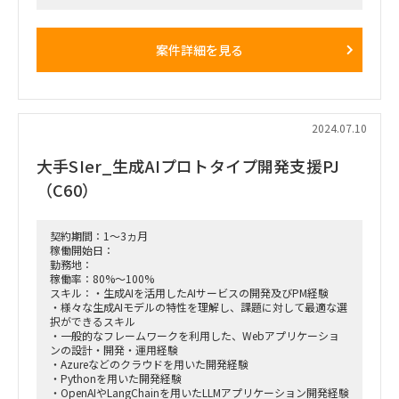
にて海外拠点への説明
・来年以降複数回現地にてワークショップに参加
案件詳細を見る
■働き方：本厚木※週3日出社
2024.07.10
大手SIer_生成AIプロトタイプ開発支援PJ
（C60）
契約期間：1～3ヵ月
稼働開始日：
勤務地：
稼働率：80%～100%
スキル：・生成AIを活用したAIサービスの開発及びPM経験
・様々な生成AIモデルの特性を理解し、課題に対して最適な選
択ができるスキル
・一般的なフレームワークを利用した、Webアプリケーショ
ンの設計・開発・運用経験
・Azureなどのクラウドを用いた開発経験
・Pythonを用いた開発経験
・OpenAIやLangChainを用いたLLMアプリケーション開発経験