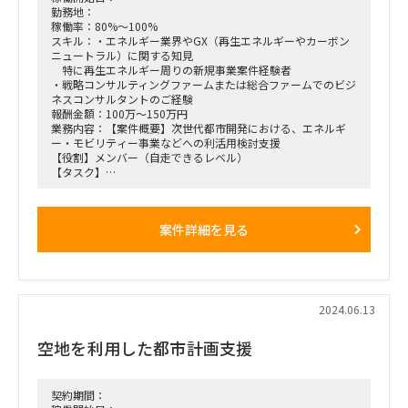
PLクラスでフルスタックな方を希望いたします。
勤務地：
稼働率：80%～100%
スキル：・エネルギー業界やGX（再生エネルギーやカーボン
ニュートラル）に関する知見
特に再生エネルギー周りの新規事業案件経験者
・戦略コンサルティングファームまたは総合ファームでのビジ
ネスコンサルタントのご経験
報酬金額：100万～150万円
業務内容：【案件概要】次世代都市開発における、エネルギ
ー・モビリティー事業などへの利活用検討支援
【役割】メンバー（自走できるレベル）
【タスク】
埋め立て地の利活用検討PJがスタートする中で。
次世代モビリティ、カーボンニュートラルエネルギー、高速情
報基盤など
案件詳細を見る
DXやGXを支えるインフラを備えた緑豊かなシェア型都市空間
の実現や、
同空間を実証フィールドとして活用する次世代産業・複合開発
ゾーンを連動させることが目的。
テーマに沿った事業可能性を洗い出し、ノックアウトファクタ
ー（評価項目）を定め、
2024.06.13
スコアリングし優先度の決定やスケジュールの策定などを行
う。
空地を利用した都市計画支援
契約期間：