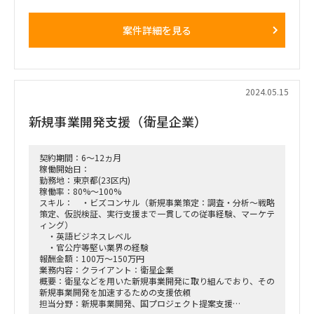
成果を出している人がいる中
モデル人材を定義し、リソースの再配置なども検討予定
案件詳細を見る
オンサイト/リモート：一部オンサイト
2024.05.15
新規事業開発支援（衛星企業）
契約期間：6～12ヵ月
稼働開始日：
勤務地：東京都(23区内)
稼働率：80%～100%
スキル： ・ビズコンサル（新規事業策定：調査・分析～戦略
策定、仮説検証、実行支援まで一貫しての従事経験、マーケテ
ィング）
・英語ビジネスレベル
・官公庁等堅い業界の経験
報酬金額：100万～150万円
業務内容：クライアント：衛星企業
概要：衛星などを用いた新規事業開発に取り組んでおり、その
新規事業開発を加速するための支援依頼
担当分野：新規事業開発、国プロジェクト提案支援