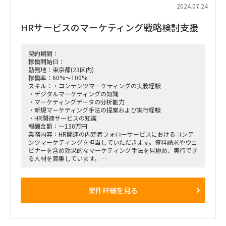
2024.07.24
HRサービスのマーケティング戦略検討支援
契約期間：
稼働開始日：
勤務地：東京都(23区内)
稼働率：60%～100%
スキル：・コンテンツマーケティングの実務経験
・デジタルマーケティングの知識
・マーケティングデータの分析能力
・新規マーケティング手法の提案および実行経験
・HR関連サービスの知識
報酬金額：～130万円
業務内容：HR関連の内定者フォローサービスにおけるコンテ
ンツマーケティングを担当していただきます。資料請求やウェ
ビナーを含め効果的なマーケティング手法を見極め、実行でき
る人材を募集しています。
【具体的な仕事内容】
・マーケティング戦略の立案および実行
案件詳細を見る
・指名検索からの流入を活用した新規手法の提案
・SEOおよびウェビナーを含めたマーケティング手法の見極め
・マーケティングデータの分析および改善提案
【勤務場所】
・都内、リモート比率相談