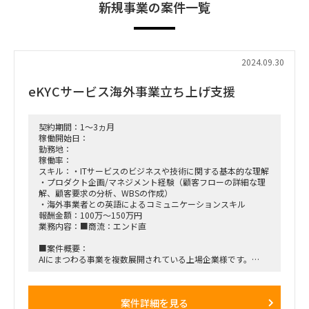
新規事業の案件一覧
2024.09.30
eKYCサービス海外事業立ち上げ支援
契約期間：1～3ヵ月
稼働開始日：
勤務地：
稼働率：
スキル：・ITサービスのビジネスや技術に関する基本的な理解
・プロダクト企画/マネジメント経験（顧客フローの詳細な理
解、顧客要求の分析、WBSの作成）
・海外事業者との英語によるコミュニケーションスキル
報酬金額：100万～150万円
業務内容：■商流：エンド直
■案件概要：
AIにまつわる事業を複数展開されている上場企業様です。
今回はサービス開始より右肩上がりに成長を続けている、
オンライン本人確認サービスの海外事業の立ち上げに伴い、
ビジネス側面から支援していただける方を募集いたします。
案件詳細を見る
【想定業務】