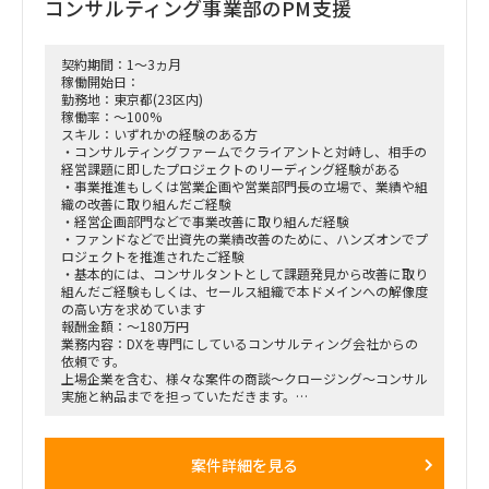
・ホスピタリティをもって柔軟に対応してくださる方
コンサルティング事業部のPM支援
・コミュニケーション方法(チャット/対面)問わず、積極的に会
話のできる方
・能動的に動いてくだ申方
契約期間：1～3ヵ月
・AI・IoT事業に興味を持ち、会社のことを考えて業務を遂行
稼働開始日：
いただける方
勤務地：東京都(23区内)
稼働率：～100%
スキル：いずれかの経験のある方
・コンサルティングファームでクライアントと対峙し、相手の
経営課題に即したプロジェクトのリーディング経験がある
・事業推進もしくは営業企画や営業部門長の立場で、業績や組
織の改善に取り組んだご経験
・経営企画部門などで事業改善に取り組んだ経験
・ファンドなどで出資先の業績改善のために、ハンズオンでプ
ロジェクトを推進されたご経験
・基本的には、コンサルタントとして課題発見から改善に取り
組んだご経験もしくは、セールス組織で本ドメインへの解像度
の高い方を求めています
報酬金額：～180万円
業務内容：DXを専門にしているコンサルティング会社からの
依頼です。
上場企業を含む、様々な案件の商談～クロージング～コンサル
実施と納品までを担っていただきます。
コンサルタントとしてクライアントの課題の本質を紐解き、同
社が目指す営業の生産性向上やセールスイネーブルメントの浸
透に寄与していただくポジションです。
案件詳細を見る
基本的にはプロジェクトリーダーとして、課題の発掘や施策定
義、その実装と施策改善までをメンバーと一緒に行っていただ