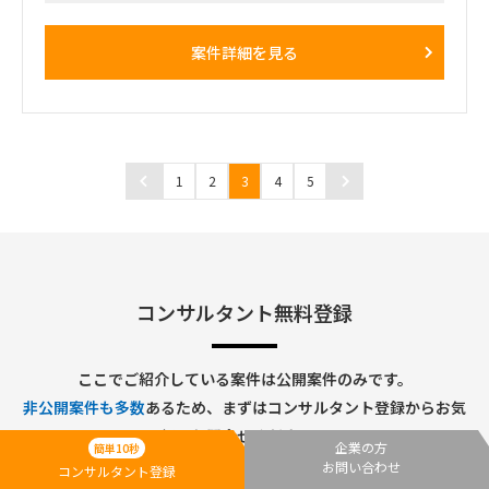
析と評価
・その他、ビジネスの持続可能性に関する取り組み
・サプライチェーン事業者とのKPI設定および改善策の提案
案件詳細を見る
1
2
3
4
5
コンサルタント無料登録
ここでご紹介している案件は公開案件のみです。
非公開案件も多数
あるため、まずはコンサルタント登録からお気
軽にお問合せください。
企業の方
簡単10秒
お問い合わせ
コンサルタント登録