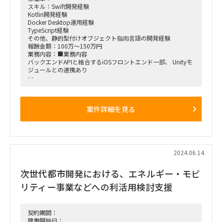
スキル：Swift開発経験
Kotlin開発経験
Docker Desktop運用経験
TypeScript経験
その他、静的型付けオブジェクト指向言語の開発経験
報酬金額：100万～150万円
業務内容：■業務内容
バックエンドAPIと結合するiOSフロントエンド一部、 Unityモ
ジュールとの連携あり
・必須スキル:
Swift開発経験
Kotlin開発経験
案件詳細を見る
Docker Desktop運用経験
TypeScript経験
その他、静的型付けオブジェクト指向言語の開発経験
・歓迎スキル:
AWS構築/運用経験
2024.06.14
IaC(Terraform、AWS CDKなど)知見
次世代都市開発における、エネルギー・モビ
■期間：即日～12月末（延長可能性あり）
リティー事業などへの利活用検討支援
■勤務地：基本リモート（週1ミーティングで品川オフィス出
社あり）
■備考
契約期間：
本現場はハイスキルメンバーで構成されているため、できれば
稼働開始日：