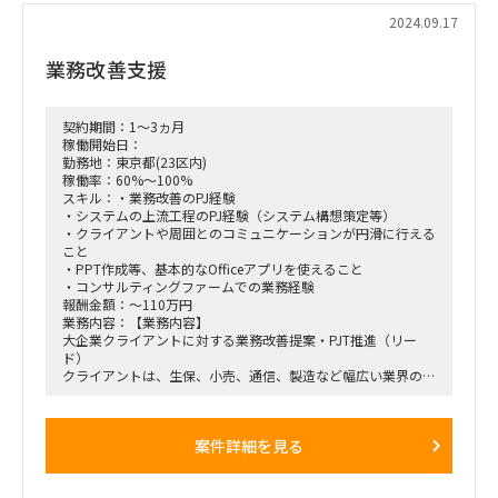
・紙（定型的なものではなく、会議などで出る要件整理）が書
2024.09.17
ける過多
・現在ビジネス側で要件をつめているが1人で回しており、作
業務改善支援
業面をお願いしたいです。
・顧客窓口はメインでいるので、補佐的なテクノロジーを全く
知らない人はNGですが、
ビジネス側として顧客との企画進行を話し合えるような役割
契約期間：1～3ヵ月
となります。
稼働開始日：
勤務地：東京都(23区内)
■必須スキル：
稼働率：60%～100%
・コンサルティングファームにおいてシニアコンサルクラスの
スキル：・業務改善のPJ経験
ご経験
・システムの上流工程のPJ経験（システム構想策定等）
・生成AIをご自身でも触っていること(業務経験があるとベス
・クライアントや周囲とのコミュニケーションが円滑に行える
ト)
こと
・コンサルテーションスキル（ドキュメンテーション、ファシ
・PPT作成等、基本的なOfficeアプリを使えること
リティ、ステークホルダー調整）
・コンサルティングファームでの業務経験
・ドキュメンテーションスキル（経営会議資料、報告書作成）
報酬金額：～110万円
・ITコンサルだけではなく、それ以外のコンサル経験がある方
業務内容：【業務内容】
大企業クライアントに対する業務改善提案・PJT推進（リー
■歓迎スキル：
ド）
・不確実性の高い案件でも臨機応変に動ける方
クライアントは、生保、小売、通信、製造など幅広い業界のナ
・Big4等外資系コンサルティングファーム出身
ショナルクライアント。
・DXや既存事業の変革により数値的にも大きな変化を起こし
どの案件に参画いただくか、は元請と面談時会話いただく予定
たことがある方
です。
案件詳細を見る
【稼働方法】
■期間 ：10月～長期
担当クライアント、プロジェクトによるため、ご希望お聞かせ
くださいませ。
■勤務地：乃木坂/フルリモート