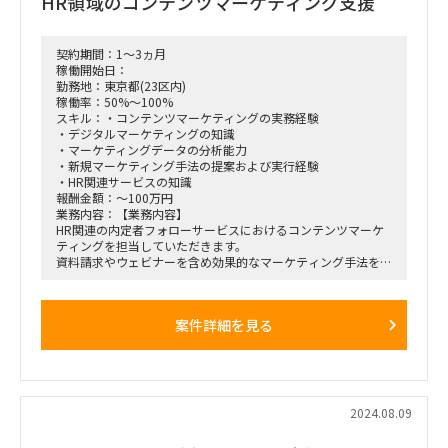
HR領域のコンテンツマーケティング支援
①当該の自社製品は、パソコン等の端末を遠隔で一括設定や資
産管理、セキュリティー管理等、
幅広い業務をまとめて担う、業界No.1のセキュリティサービ
スです。
契約期間：1～3ヵ月
②当該の自社製品は、遠隔地にいらっしゃるお客様や従業員の
稼働開始日：
デバイスと接続し、画面共有や指差し機能、遠隔操作でのサポ
勤務地：東京都(23区内)
ートをできる業界No.1の遠隔サポートサービスです。
稼働率：50%～100%
③当該の自社製品は、お客様が社内で導入しているSaaSやIT
スキル：・コンテンツマーケティングの実務経験
デバイスを統合的に管理できるSaaS管理サービスです。
・デジタルマーケティングの知識
※上記サービスが対象の製品となります。
・マーケティングデータの分析能力
・新規マーケティング手法の提案および実行経験
＜業務内容＞
・HR関連サービスの知識
・トスアップのあったリードに対する各種アカウントプランニ
報酬金額：～100万円
ング
業務内容：【業務内容】
・初回商談～受注までのフォロー（複数回の商談で受注に至り
HR関連の内定者フォローサービスにおけるコンテンツマーケ
ます）
ティングを担当していただきます。
・顧客の課題整理～ニーズヒアリング
資料請求やウェビナーを含め効果的なマーケティング手法を見
・決裁者/担当者とのリレーション構築
極め、実行できる人材を募集しています。
【具体的な仕事内容】
インサイドセールスからトスアップのあったクオリティリード
・マーケティング戦略の立案および実行
に対しての商談の実施。
案件詳細を見る
・指名検索からの流入を活用した新規手法の提案
ニーズのヒアリングからご提案、ご発注いただくまでの一連の
・SEOおよびウェビナーを含めたマーケティング手法の見極め
プロセスを対応いただきます。
・マーケティングデータの分析および改善提案
企業のIT環境の中枢を担う情報システム部の課題に対して、
【勤務場所】 都内、リモート勤務相談可
お客様のニーズやご状況を把握して最適なプロダクトを提案を
お願いいたします。
2024.08.09
＜求める人物像＞