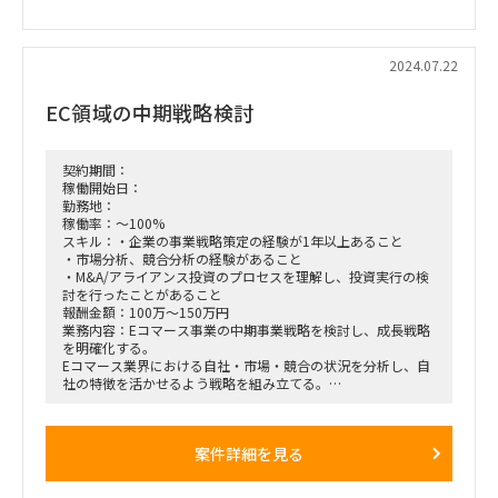
2024.07.22
EC領域の中期戦略検討
契約期間：
稼働開始日：
勤務地：
稼働率：～100%
スキル：・企業の事業戦略策定の経験が1年以上あること
・市場分析、競合分析の経験があること
・M&A/アライアンス投資のプロセスを理解し、投資実行の検
討を行ったことがあること
報酬金額：100万～150万円
業務内容：Eコマース事業の中期事業戦略を検討し、成長戦略
を明確化する。
Eコマース業界における自社・市場・競合の状況を分析し、自
社の特徴を活かせるよう戦略を組み立てる。
戦略の選択肢として、現状の地点からサービスを地道に育成す
るのではなく、アライアンス投資やM&Aなどを通じ非連続的
に成長を実現することも視野に入れ検討している。
案件詳細を見る
■業務内容：
・組織の各意思決定プロセスでのPMO的支援
・事業戦略の策定に際する分析・調査(事業分析、市場・顧客