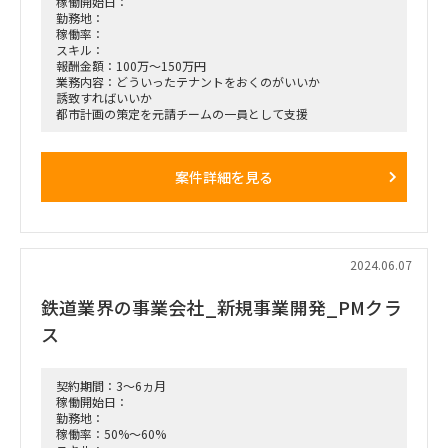
稼働開始日：
勤務地：
稼働率：
スキル：
報酬金額：100万～150万円
業務内容：どういったテナントをおくのがいいか
誘致すればいいか
都市計画の策定を元請チームの一員として支援
案件詳細を見る
2024.06.07
鉄道業界の事業会社_新規事業開発_PMクラ
ス
契約期間：3～6ヵ月
稼働開始日：
勤務地：
稼働率：50%～60%