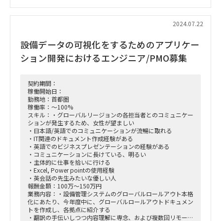
分析、競合分析など)
・アライアンス投資先の選定プロセスで発生する各分析、外部
専門家との折衝
2024.07.22
・アライアンス実施後の運用、業務設計
設備データの可視化をするためのアプリケー
■働き方：リモート可能
ション開発におけるエンジニア/PMO募集
契約期間：
稼働開始日：
勤務地：首都圏
稼働率：～100%
スキル：・グローバルリージョンの各担当者とのコミュニケー
ションが発生するため、女性が望ましい
・日本語/英語でのコミュニケーションが流暢に取れる
・IT関連のドキュメント作成経験がある
・英語でのビジネスプレゼンテーションの経験がある
・コミュニケーションに長けている、明るい
・主体的に仕事を拾いに行ける
・Excel, Power pointの使用経験
・英会話の先生みたいな優しい人
報酬金額：100万～150万円
業務内容：・設備管理システムのグローバルロールアウト本格
化にあたり、今年度中に、グローバルロールアウトドキュメン
トを作成し、各拠点に紹介する
・翻訳の手伝いしつつ内容理解に専念、および複数回リモート