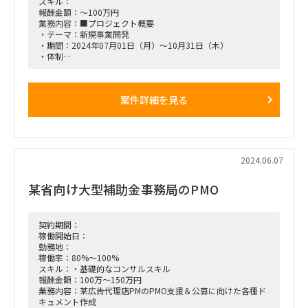
スキル：
報酬金額：～100万円
業務内容：■プロジェクト概要
・テーマ：新規事業開発
・期間：2024年07月01日（月）～10月31日（木）
・体制
‐品質管理者×1名
‐プロジェクトマネージャー×1名
-スタッフ×1名
案件詳細を見る
■求めるスキル
・プロジェクトマネジメント
■求められる動き方
-タスク設計、タスク進捗管理、アウトプット作成
2024.06.07
-クライアントインターフェース
-分科会管理
某省向け大型補助金事務局のPMO
-スタッフマネジメント
定例会（週1回程度）はクライアント先で対面実施、他はリモ
ートベース
契約期間：
稼働開始日：
稼働率50-60%
勤務地：
稼働率：80%～100%
スキル：・基礎的なコンサルスキル
報酬金額：100万～150万円
業務内容：某広告代理店PMのPMO支援＆公募に向けた各種ド
キュメント作成