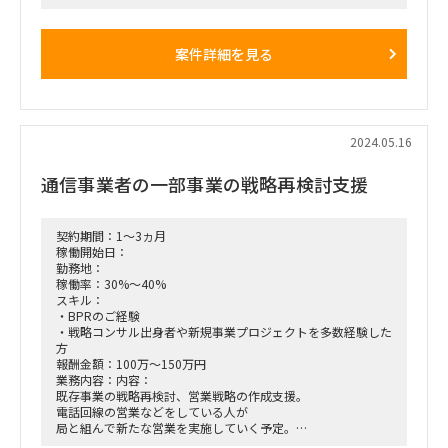
発を進行中（年内リリースを想定）。もう1種類は2025年初め
にリリースに向けて夏前より要件定義を進めていく計画。
上記状況の中で、クライアントのPMのもとでPM補佐メンバー
案件詳細を見る
としてPJ推進及び管理、資料作成といった業務支援を担ってい
ただく。
参画時期：ASAP
稼働率：80％
作業場所：出社週1回想定（千代田区）
2024.05.16
通信事業者の一部事業の戦略再検討支援
契約期間：1～3ヵ月
稼働開始日：
勤務地：
稼働率：30%～40%
スキル：
・BPRのご経験
・戦略コンサル出身者や新規事業プロジェクトを多数経験した
方
報酬金額：100万～150万円
業務内容：内容：
既存事業の戦略再検討、営業戦略の作成支援。
電話回線の営業などをしている人が
局と組んで新たな営業を実施していく予定。
現状が忙しい中、後ろ向きな人がいたり