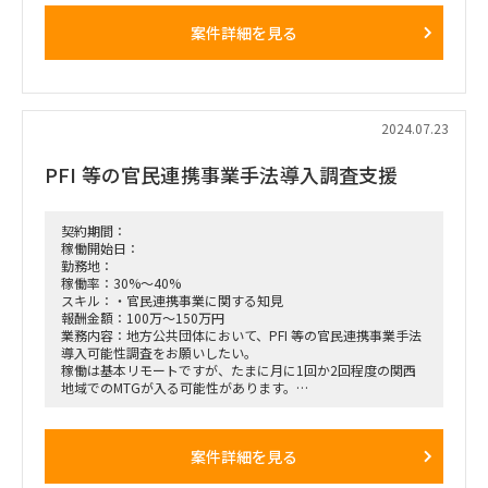
透に寄与していただくポジションです。
案件詳細を見る
基本的にはプロジェクトリーダーとして、課題の発掘や施策定
義、その実装と施策改善までをメンバーと一緒に行っていただ
きます。
その上で最終的にはコンサルのデリバリー部門の責任者として
動いていただく想定をしておりますので、ただコンサルをこな
すではなく、プロジェクトの納品品質担保の責任者として動い
2024.07.23
ていただきたく思っております。
・経営層やマネジメント層と対峙し、顧客折衝や課題発掘、要
PFI 等の官民連携事業手法導入調査支援
件定義
・新規顧客獲得に向けた提案（リード獲得はマーケティングチ
ームが別でおります）
・プロジェクトマネジメント
契約期間：
・事業推進関連のプロジェクト（ナレッジ化など）
稼働開始日：
・PJ全体に対する品質管理
勤務地：
【勤務場所】
稼働率：30%～40%
・渋谷道勤務
スキル：・官民連携事業に関する知見
・基本出社、一部リモート可能
報酬金額：100万～150万円
業務内容：地方公共団体において、PFI 等の官民連携事業手法
導入可能性調査をお願いしたい。
稼働は基本リモートですが、たまに月に1回か2回程度の関西
地域でのMTGが入る可能性があります。
【PFI（英語: Private Finance Initiative）とは】
公共サービスの提供に際して公共施設が必要な場合に、従来の
ように公共が直接施設を整備せずに民間資金を利用して民間に
案件詳細を見る
施設整備と公共サービスの提供をゆだねる手法。
元請の契約社員になっていただく必要があります。