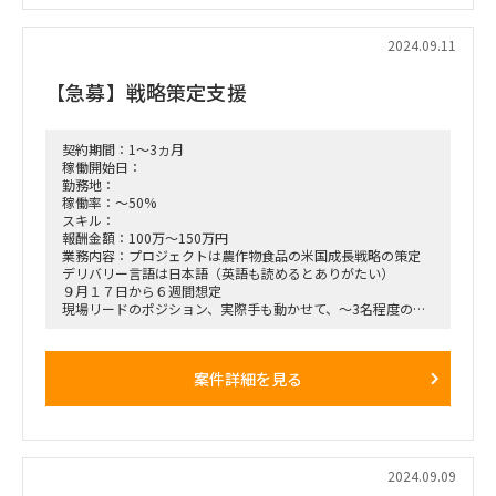
■精算幅：140h~180h
2024.09.11
■面談回数：1回
【急募】戦略策定支援
■就業時間：フルフレックス
■備考：
契約期間：1～3ヵ月
・稼働率50％以上
稼働開始日：
・大手ファームでは経験のできない先端性と裁量の自由度が魅
勤務地：
力です。
稼働率：～50%
・在宅勤務ですが、実機や検証のための出張可能性はあり（数
スキル：
か月に1回）。
報酬金額：100万～150万円
・PC自前
業務内容：プロジェクトは農作物食品の米国成長戦略の策定
デリバリー言語は日本語（英語も読めるとありがたい）
９月１７日から６週間想定
現場リードのポジション、実際手も動かせて、～3名程度のア
ソシエイトの管理もできる方が希望です。
稼働確保50％以上
案件詳細を見る
2024.09.09