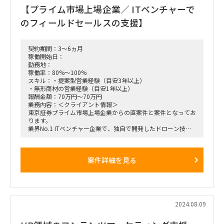
【プライム市場上場企業／ ITベンチャーで
のフィールドセールスの支援】
契約期間：3～6ヵ月
稼働開始日：
勤務地：
稼働率：80%～100%
スキル：・提案型営業経験（目安3年以上）
・無形商材の営業経験（目安1年以上）
報酬金額：70万円～70万円
業務内容：＜クライアント情報＞
東京証券プライム市場上場企業からの直案件と案件となってお
ります。
業界No.1 ITベンチャー企業で、独自で開発したドローン技術
や、AI/IOT技術を武器に
急成長を遂げている企業様からのプライム案件となります。
案件詳細を見る
＜募集背景＞
自社開発をしている、『セキュリティーサービス』が各業界か
ら高い信頼を得て、
大手企業や、公共機関などからの導入依頼が右肩上がりに増え
てきており、
事業拡大における営業支援となります。
2024.08.09
＜プロダクト概要＞