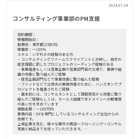
2024.07.24
コンサルティング事業部のPM支援
契約期間：
稼働開始日：
勤務地：東京都(23区内)
稼働率：～100%
スキル：いずれかの経験のある方
・コンサルティングファームでクライアントと対峙し、相手の
経営課題に即したプロジェクトのリーディング経験がある
・事業推進もしくは営業企画や営業部門長の立場で、業績や組
織の改善に取り組んだご経験
・経営企画部門などで事業改善に取り組んだ経験
・ファンドなどで出資先の業績改善のために、ハンズオンでプ
ロジェクトを推進されたご経験
・基本的には、コンサルタントとして課題発見から改善に取り
組んだご経験もしくは、セールス組織で本ドメインへの解像度
の高い方を求めています
報酬金額：～180万円
業務内容：DXを専門にしているコンサルティング会社からの
依頼です。
上場企業を含む、様々な案件の商談～クロージング～コンサル
実施と納品までを担っていただきます。
コンサルタントとしてクライアントの課題の本質を紐解き、弊
社が目指す営業の生産性向上やセールスイネーブルメントの浸