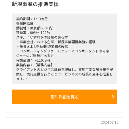
新規事業の推進支援
契約期間：1～3ヵ月
稼働開始日：
勤務地：東京都(23区内)
稼働率：60%～100%
スキル：いずれかの経験のある方
・事業会社における企画・新規事業開発業務の経験
・投資およびM&A関連業務の経験
・コンサルティングファームでシニアコンサルタントやマネー
ジャーのご経験がある方
報酬金額：～110万円
業務内容：【業務内容】
クライアントのビジネス課題を理解し、実現可能な解決策を提
案し、実行支援を行うことで、ビジネスの成長と変革を推進し
ます。
お客様の変革を支援するため、以下の領域に従事していただき
ます：
・戦略および経営コンサルティング
案件詳細を見る
・デジタルトランスフォーメーション（DX）アドバイザリー
・システムインテグレーション
【稼働方法】
担当クライアント、プロジェクトによるため、ご希望お聞かせ
くださいませ。
2024.08.15