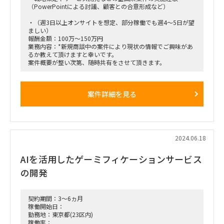
（PowerPointによる討議、顧客との合意形成など）
・（週3日以上オンサイトを想定、部分稼働でも週4～5日が望
ましい）
報酬金額：100万～150万円
業務内容：*新規商談中の案件により現状の情報でご興味があ
るか教えて頂けますと幸いです。
案件概要が整い次第、随時共有をさせて頂きます。
案件詳細を見る
2024.06.18
AIを活用したゲーミフィケーションサービス
の開発
契約期間：3～6ヵ月
稼働開始日：
勤務地：東京都(23区内)
稼働率：