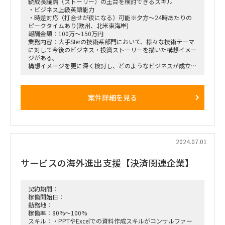
続成長議論（ストーリー）の土台を検討できるスキル
◆商流：エンド→元請（大手ファーム）→ブティックファーム
・ビジネス上級英語能力
→ランサーズ
・時差対応（打合せが夜になる）可能※夕方～24時あたりの
◆面談回数：2回（①ブティック ②大手ファーム）
ピークタイムあり(欧州、北米東海岸)
報酬金額：100万～150万円
業務内容：大手SIerの技術系部門において、様々な技術テーマ
に対して今後のビジネス・投資ストーリーを描いた構想イメー
ジがある。
構想イメージを更に深く検討し、どのようなビジネスが成立す
るのかの土台を固めるためていく必要がある。
日本国内だけではなくグローバルの動向も踏まえ、プロパーメ
ンバーと共に現状の構想イメージを討議しながらupdateし、
案件詳細を見る
方向性を検討していく業務を担当する。
特定業界（金融）での動向に知見があり、更に情報収集をして
いき、どこにビジネスポイント（ITサービスの提供可能性及び
ビジネスパターン）があるのか検討する。
様々な企業の製品群・取組を横並びに見て、企業がもつソリュ
2024.07.01
ーションとターゲット業界のユースケースと結び付け、何が有
望かをリストアップする。（非連続的な成長を狙うという観点
サービスの海外進出支援【決済関連企業】
でも検討する）
契約期間：
稼働開始日：
勤務地：
稼働率：80%～100%
スキル：・PPTやExcelでの資料作成スキルがコンサルファー