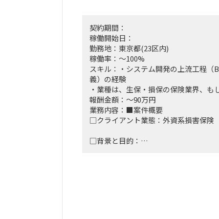
契約期間：
稼働開始日：
勤務地：東京都(23区内)
稼働率：～100%
スキル：・システム開発の上流工程（B
義）の経験
・業種は、生保・損保の保険業界、も
報酬金額：～90万円
業務内容：■案件概要
□クライアント業態：外資系損害保険
□背景と目的：
P&C（Property & Casualty、
償責任保険を扱う業務）部門の引受査
（UnderWriting）の
業務プロセスの効率化、属人化解消を目
□プロジェクト概要：現状の引受査定
るタスク（簡素な定型作業などを見出