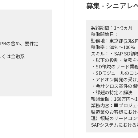
募集 - シニア
契約期間：1～3ヵ月
稼働開始日：
勤務地：東京都(23区内
PRの含め、要件定
稼働率：80%～100%
スキル：・SAP SD領
しくは金融系
・以下の役割・業務を
・SD領域のリード業
・SDモジュールのコ
・アドオン開発の受け
・会計クロス案件の調
・課題の特定と解決
法人向け企業財産保険、企業賠
報酬金額：160万円～1
定業務
業務内容：■プロジェ
製造業のお客様におけ
的にBPRを行う。
理）領域のリードコン
SAPシステムにおけ
業務のうち、移管でき
し、クロスモジュール
し）は外部へ移管して
ただきます。