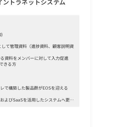
イントラネットシステム
のハイブリッド勤務
出張あり（週3日程度）
)
として管理資料（進捗資料、顧客説明資
を計る資料をメンバーに対して入力促進
できる方
ンプレで構築した製品群がEOSを迎える
およびSaaSを活用したシステムへ更改
ンドポイントセキュリティを対象とし
ュリティを導入する。