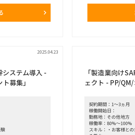
化→属人化解消、効率
る
■募集ポジション
SAP SDリードコンサ
■プロジェクトでの主
SD領域における設計
が主になるが、常駐で
ビジネスパートナー管
（常駐ではない）があ
域との連携機能の調整
2025.04.23
アドオン開発の要件定
システム導入・カット
定
システム導入 -
「製造業向けSAP
SD関連の課題解決と
タント募集」
ェクト - PP/
■期間
即日〜2026年7月（
契約期間：1～3ヵ月
■勤務形態:
稼働開始日：
勤務地: 23区内、リ
勤務地：その他地方
稼働率：80%～100%
■英語スキル:
経験
スキル：・お客様との
あれば尚可