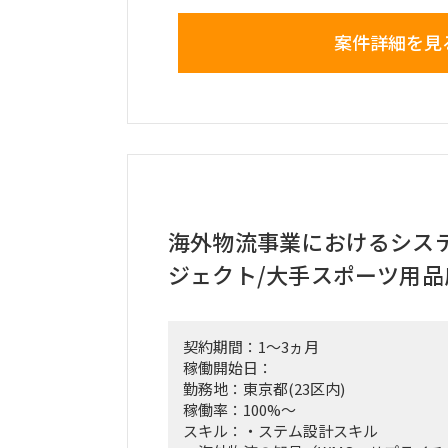
新パートナとのビジネス開始に向けた
案件詳細を見
件定義（ユーザーストーリー作成）な
進めるリソースが不足している
・業務内容：
ビジネス要件/システム要件の整理、ド
ーストーリー作成）
開発ベンダーへの要件説明、実装仕様
受け入れテストを中心としたテスト企
リリース計画に基づく、本番リリース
の仕様説明などのリリース対応
プロジェクト関係者への各種レポーテ
海外物流事業におけるシス
プロジェクト推進上のリスクや課題の
ジェクト/大手スポーツ用品
実行
その他プロジェクトの改善活動の立案
・場所：東京23区の主要地のクライア
ク※必要に応じてクライアントオフィ
契約期間：1～3ヵ月
ーク）
稼働開始日：
勤務地：東京都(23区内)
稼働率：100%～
スキル：・ステム設計スキル