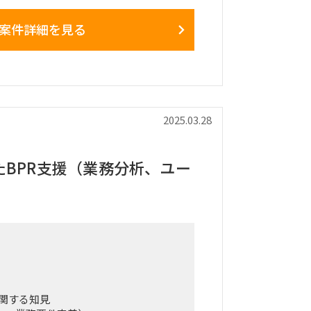
案件詳細を見る
65導入済、一部機能ではAzureを構築
オフィスに常駐想定
2025.03.28
たBPR支援（業務分析、ユー
関する知見