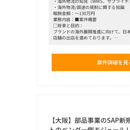
・海外物流の知見（WMS、サプライチ
・海外物流/調達の規制に関する知識
報酬金額：～130万円
業務内容：■案件概要
□背景と目的：
ブランドの海外展開推進に向けて、日本
店舗の出店を進めております。
製品の既存サプライチェーンとしては
デシュからの調達が多く
日本経由で海外へ出荷しているものの
案件詳細を見
等で効率をあげようとしているため、
その業務をご支援いただける方を探し
■働き方/勤務場所：ハイブリッド/外苑
【大阪】部品事業のSAP新
トのベンダー側モジュール