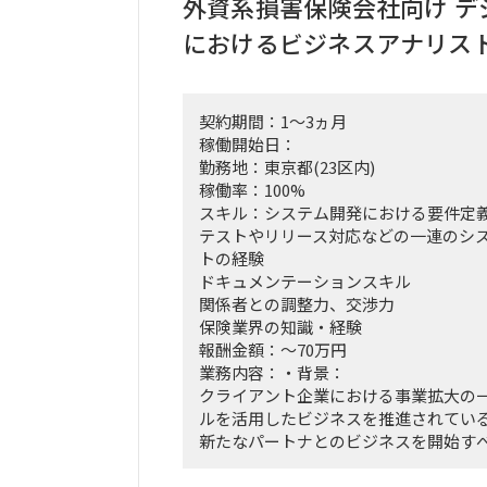
外資系損害保険会社向け デ
■勤務形態:
におけるビジネスアナリス
顧客先（関西 神戸）週3回程度、リモ
■英語スキル:
不要
契約期間：1～3ヵ月
稼働開始日：
勤務地：東京都(23区内)
稼働率：100%
スキル：システム開発における要件定
テストやリリース対応などの一連のシ
トの経験
ドキュメンテーションスキル
関係者との調整力、交渉力
保険業界の知識・経験
報酬金額：～70万円
業務内容：・背景：
クライアント企業における事業拡大の
ルを活用したビジネスを推進されてい
新たなパートナとのビジネスを開始す
としたシステムの開発を推進している
プロジェクトはアジャイル開発方式を