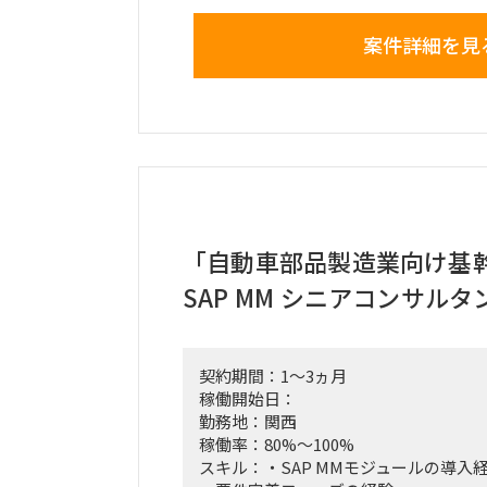
いきたい。
可視化、手順化、引受判断基準の標準
案件詳細を見
UPへと繋げていく。
□作業内容：BPRコンサルティング
■働き方/勤務場所：出勤勤務（品川）
はない（在宅と出勤）。長崎への出張
る想定。
「自動車部品製造業向け基幹
SAP MM シニアコンサル
契約期間：1～3ヵ月
稼働開始日：
勤務地：関西
稼働率：80%～100%
スキル：・SAP MMモジュールの導入