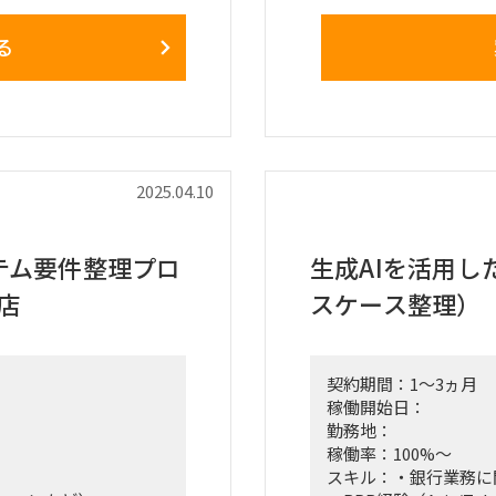
端末 ：約5000台
取り組みにおいて、要
ユーザー：約5000人
る
どを
※現行システムではM3
済
■作業場所 門前仲町
キュメント化（ユーザ
の調整
画・実行
2025.04.10
後の検証や業務部門へ
ィング
テム要件整理プロ
生成AIを活用し
特定、対応策の整備・
店
スケース整理）
・実行推進
ントオフィス&テレワー
スへ出社（基本テレワ
契約期間：1～3ヵ月
稼働開始日：
勤務地：
稼働率：100%～
スキル：・銀行業務に