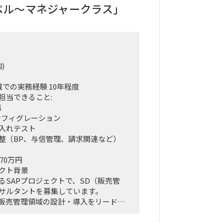
レベル〜マネジャークラス」
)
域での実務経験 10年程度
担当できること:
務
ンフィグレーション
入れテスト
整（BP、与信管理、請求関連など）
70万円
クト背景
るSAPプロジェクトで、SD（販売管
サルタントを募集しています。
る販売管理領域の設計・導入をリード
案件の調整や課題解決に取り組んでい