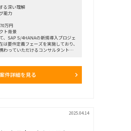
関する深い理解
グ能力
70万円
クト背景
、SAP S/4HANAの新規導入プロジェ
在は要件定義フェーズを実施しており、
携わっていただけるコンサルタントを
案件詳細を見る
7月（本番稼働まで）
ェーズ実施中
P S/4HANAの新規導入
サルタント（PP/QM/SD領域）
2025.04.14
本番稼働）