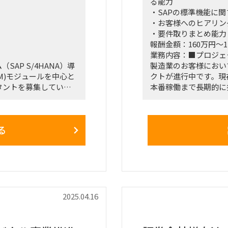
る能力
・SAPの標準機能に
・お客様へのヒアリン
・要件取りまとめ能力
報酬金額：160万円～1
業務内容：■プロジェ
AP S/4HANA）導
製造業のお客様において
M)モジュールを中心と
クトが進行中です。現
タントを募集していま
本番稼働まで長期的に
募集しています。
■プロジェクト概要
る
期間: 即日〜2026年
 S/4HANA）の導入
フェーズ: 要件定義フ
目的: 製造業におけるSA
■募集ポジション
SAP S/4HANAコン
2025.04.16
■期間
即日〜2026年7月（