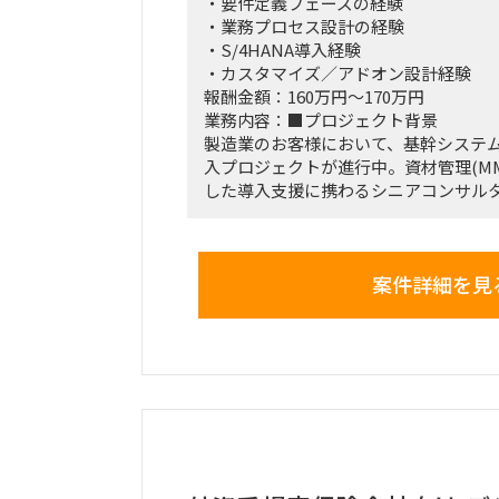
・要件定義フェーズの経験
・業務プロセス設計の経験
・S/4HANA導入経験
・カスタマイズ／アドオン設計経験
報酬金額：160万円～170万円
業務内容：■プロジェクト背景
製造業のお客様において、基幹システム（S
入プロジェクトが進行中。資材管理(M
した導入支援に携わるシニアコンサル
す。
■プロジェクト概要
案件詳細を見
期間: 即日〜
目的: 製造業における基幹システム（SAP
フェーズ: 要件定義フェーズから参画
■募集ポジション
SAP MMシニアコンサルタント
■期間
即日〜2026年7月（本番稼働）