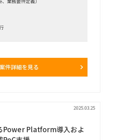
obe、業務要件定義）
行
sis/Tobe整理と、
リューション提案に向けたユースケース
す。
案件詳細を見る
月14日 ～ 2025年5月31日
ハイブリッド（オンサイト頻度応相談）
2025.03.25
ower Platform導入およ
PoC支援