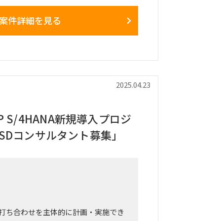
案件詳細を見る
ルタント
な責任
・開発・テストのリード
理、与信管理、請求処理など、会計領
2025.04.23
義・受け入れテストの実施
オーバーに向けた準備・移行計画の策
 S/4HANA新規導入プロジ
ステークホルダーとの調整
QM/SDコンサルタント募集」
本番稼働）
モート勤務併用可
打ち合わせを主体的に計画・実施でき