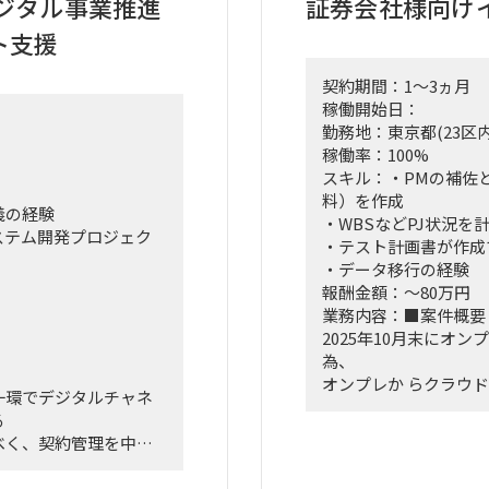
ジタル事業推進
証券会社様向け
■勤務形態:
ト支援
ート勤務併用可
リモート＋オンサイト
オンサイト: 静岡への
契約期間：1～3ヵ月
稼働開始日：
■英語スキル:
勤務地：東京都(23区内
不要
稼働率：100%
スキル：・PMの補佐
料）を作成
義の経験
・WBSなどPJ状況
ステム開発プロジェク
・テスト計画書が作成
・データ移行の経験
報酬金額：～80万円
業務内容：■案件概要
2025年10月末にオ
為、
オンプレか らクラウド
一環でデジタルチャネ
を行う。
る
加えて、認証およびエ
べく、契約管理を中心
てゼロトラス トセキ
サーバ：約30台
採用している