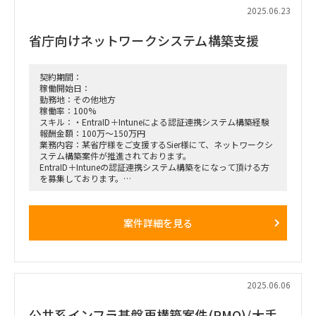
・8月から順次開始されるテストに関わる関係者調整（対
2025.06.23
Global, Local）
・テストに付随する各種コミュニケーション
省庁向けネットワークシステム構築支援
・テスト進捗管理 他
■期間
契約期間：
2025年8月～終了時期未定（Go Liveは2026年10月）
稼働開始日：
勤務地：その他地方
■稼働率
稼働率：100%
100%
スキル：・EntraID＋Intuneによる認証連携システム構築経験
報酬金額：100万～150万円
■備考
業務内容：某省庁様をご支援するSier様にて、ネットワークシ
プロジェクト全体レベルでは元請メンバが入っており連携はで
ステム構築案件が推進されております。
きるものの、
EntraID＋Intuneの認証連携システム構築をになって頂ける方
基本的には一人でテストチームに入っていただき、クライアン
を募集しております。
トメンバと相対してサービス提供いただく予定。
【勤務場所】大手町(常駐)
■働き方
作業場所はリモートとオンサイト（新日本橋・神田エリア）の
案件詳細を見る
ハイブリッド。
現時点で週2日程度のオンサイト。（オンサイト勤務時の稼働
面は臨機応変に調整可能）
2025.06.06
公共系インフラ基盤再構築案件(PMO)/大手