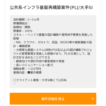
公共系インフラ基盤再構築案件(PL)/大手SI
契約期間：1～3ヵ月
稼働開始日：
勤務地：関西
稼働率：100%
スキル：・インフラ基盤の設計構築や運用保守業務を実施した
経験
・NW、クラウド、ゼロトラ、認証、MS365等の複数機能の設
計・構築経験
・大規模な基盤システム(体制が50名以上)の設計構築プロジェ
クトの管理業務を実施した経験があり、PLの立場として、設
計方針を決めることができる
・顧客向けの資料作成や顧客報告の実施
・高いコミュニケーション能力
報酬金額：～210万円
業務内容：■案件概要
□クライアント業態：大手SI様にて公共系
□プロジェクト概要：公共系のお客様のインフラ基盤再構築プ
ロジェクト
案件詳細を見る
□作業内容：NW、クラウド、ゼロトラ、認証、MS365等の設
計・構築、設計方針の策定・顧客報告等