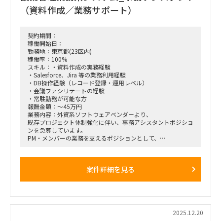
適切な方がいらっしゃればご提案ください。
・全体可視化／ハブ機能の確立
（資料作成／業務サポート）
・活動推進のリーダー
‐ 各PJの進捗・課題・変更の一元管理
・活動計画＆実行をリード
‐ 横断論点としての整理、波及影響分析、優先度付け
・テーマディスカッションのファシリテーション
・ステアリングコミッティ（SC）向け資料作成
・成果物作成
‐ 論点整理
契約期間：
など
‐ 意思決定オプション提示（メリット／デメリット整理）
稼働開始日：
■ 条件
・経営層へのレポーティングおよび意思決定支援
勤務地：東京都(23区内)
・想定期間：2026年4月 ～2026年6月 ※初回契約
・ステークホルダー・マネジメント（対内外調整）
稼働率：100%
・基本リモート（群馬・愛媛への現地訪問の可能性あり（適
・横断PMO体制の設計・高度化
スキル：・資料作成の実務経験
時）)
・Salesforce、Jira 等の業務利用経験
・DB操作経験（レコード登録・運用レベル）
■期間：2026年3月1日～2026年8月31日
・会議ファシリテートの経験
※ASAP前倒しの可能性あり
・常駐勤務が可能な方
※継続の可能性あり
報酬金額：～45万円
業務内容：外資系ソフトウェアベンダーより、
■出社の仕方について：
既存プロジェクト体制強化に伴い、事務アシスタントポジショ
ハイブリッド（週2～3日出社想定／東京）
ンを急募しています。
PM・メンバーの業務を支えるポジションとして、
■稼働率：100％
資料作成やツール運用、会議運営などを幅広くご担当いただき
ます。
【業務内容】
案件詳細を見る
・資料作成業務
（既存のネタ・ドラフトを基にした清書、修正、改変）
・Salesforce、Jira 等を用いた業務サポート
・DB操作（レコード登録、更新、運用対応）
・会議のファシリテーション、調整業務
・プロジェクト内の各種事務・アシスタント業務全般
2025.12.20