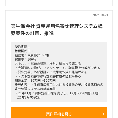
2025.10.21
某生保会社 資産運用名寄せ管理システム構
築案件の計画、推進
契約期間：
稼働開始日：
勤務地：東京都(23区内)
稼働率：100%
スキル：・課題の整理、検討、解決まで導ける
・会議資料の作成、ファシリテート、議事録を作成ができる
・要件定義、外部設計にて成果物作成の経験がある
・テスト計画書や移行計画書作成の経験がある
報酬金額：90万円～120万円
業務内容：・生保資産運用における投資先企業、投資銘柄の名
寄せ管理システムの構築案件
・25年11月に要件定義工程を完了し、12月～外部設計工程
（26年3月末予定）
要件定義工程での積み残しもある想定で、外部設計期間中に
おいても要件の整理調整が入る想定
・案件のリリースは27年2月を予定
案件詳細を見る
■作業内容