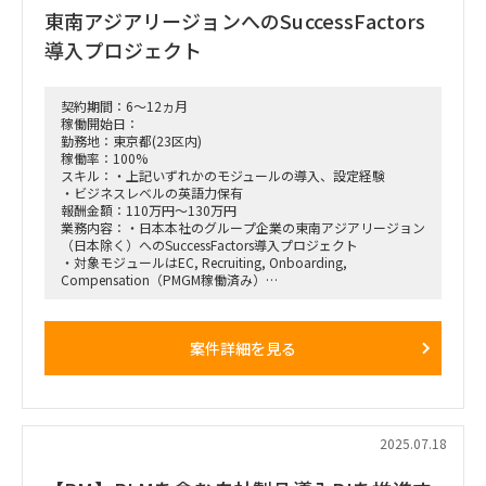
③2025年中にプロジェクト開始の場合はベンダー管理も行う
東南アジアリージョンへのSuccessFactors
導入プロジェクト
契約期間：6～12ヵ月
稼働開始日：
勤務地：東京都(23区内)
稼働率：100%
スキル：・上記いずれかのモジュールの導入、設定経験
・ビジネスレベルの英語力保有
報酬金額：110万円～130万円
業務内容：・日本本社のグループ企業の東南アジアリージョン
（日本除く）へのSuccessFactors導入プロジェクト
・対象モジュールはEC, Recruiting, Onboarding,
Compensation（PMGM稼働済み）
・既にプロジェクト開始済みで2026年6月リリース予定
■ロール
案件詳細を見る
・EC, Recruiting, Onboarding, Compensationいずれかのメ
イン担当
・要件定義、設計、設定、テストなど、一連の導入プロセスの
推進
・クライアントMTGのファシリテート、ドキュメンテーショ
ンなど、付随作業（PM、アプリ全体リードのサポートあり）
2025.07.18
・元請チームは日本人で日本語OK。クライアントは大半が非
日本人であるため、英語コミュニケーション必須