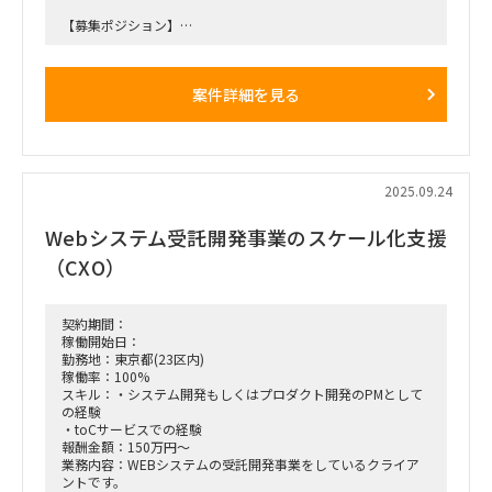
【募集ポジション】
1. プロジェクト全体PMO
案件詳細を見る
■役割
・プロジェクト全体PMOの一員として各チームの進捗を管理
・各種課題解決、課題管理
・プロジェクト全体レベルの方針策定
・インフラ、ネットワークに関する対グローバルメンバコミュ
2025.09.24
ニケーションサポート 等
Webシステム受託開発事業のスケール化支援
■期間
（CXO）
2025年8月～終了時期未定（Go Liveは2026年10月）
■稼働率
100％
契約期間：
稼働開始日：
■備考
勤務地：東京都(23区内)
・既に元請メンバ2名が参画している領域に参画いただく予
稼働率：100%
定。
スキル：・システム開発もしくはプロダクト開発のPMとして
・インフラ、ネットワークに関する対グローバルメンバコミュ
の経験
ニケーションサポートも期待されている。
・toCサービスでの経験
・導入ベンダにスペシャリストがいるものの、英語での会話が
報酬金額：150万円～
得意ではないため。
業務内容：WEBシステムの受託開発事業をしているクライア
ントです。