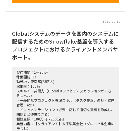
・要件定義と外部設計
・顧客との要件調整（打合せ資料作成及び、打合せでのスピー
カー、メールでのやりとり）
・成果物作成（要件定義書、外部設計書（一部）、全体テスト
計画書、移行計画書）
2025.09.25
■体制
・元請け体制は、シニアマネージャー・マネジャーの2名＋募
Globalシステムのデータを国内のシステムに
集要員の3名体制を検討しています
・サブリーダポジションとして、プロパやリーダの作業指示を
配信するためのSnowflake基盤を導入する
もとに、実質のプロジェクト推進を担う事を期待しています
プロジェクトにおけるクライアントメンバサ
■働き方：出社/リモートのハイブリッド(半々想定、出社場所
ポート。
は東陽町もしくは、神田)
■備考:
勤務時間は9:00-18:00を基本とする
契約期間：1～3ヵ月
稼働開始日：
勤務地：東京都(23区内)
稼働率：100%
スキル：・英語力（Globalメンバとディスカッションができ
るレベル）
・一般的なプロジェクト管理スキル（タスク整理、進捗・課題
管理 etc.）
・ドキュメンテーション（必要に応じて適切な資料を作成し、
関係者と連携できる）
報酬金額：180万円～200万円
業務内容：【クライアント】大手製薬会社（グローバル企業の
子会社）