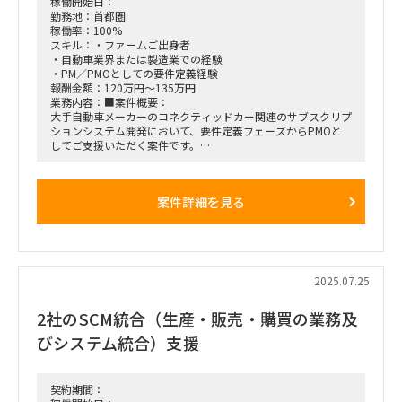
稼働開始日：
勤務地：首都圏
稼働率：100%
スキル：・ファームご出身者
・自動車業界または製造業での経験
・PM／PMOとしての要件定義経験
報酬金額：120万円～135万円
業務内容：■案件概要：
大手自動車メーカーのコネクティッドカー関連のサブスクリプ
ションシステム開発において、要件定義フェーズからPMOと
してご支援いただく案件です。
大手SIerと協業し、既に参画中の弊社コンサルタントと連携し
ながらキャッチアップいただき、1人称でご活躍いただける方
を募集しています。
案件詳細を見る
■想定業務：
・ステークホルダー調整、意思決定ガバナンス設計（RACI/決
定ログ/エスカレーション）
・用語統一、車載／クラウド／品質／法規の橋渡し、定例会運
営・議事録作成・CR受付対応
2025.07.25
・ユースケース定義、機能／非機能要件（SLO/可用性/遅延/
運用性）、規制適合（ISO 26262、ISO/SAE 21434、UNECE
2社のSCM統合（生産・販売・購買の業務及
R155/156）
・アーキ設計（全体アーキ／IF／データモデル、エッジ-クラ
びシステム統合）支援
ウド分割、OTA/V2X方針）
・データガバナンス／セキュリティ（同意管理、データ分類・
匿名化、鍵・証明書／ID管理、TARA脅威対策、監査対応）
・実現計画、品質／調達（検証・受入計画、トレーサビリテ
契約期間：