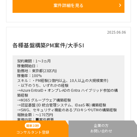
案件詳細を見る
■働き方/勤務場所：京王堀之内駅(常駐のみ)
2025.06.06
各種基盤構築PM案件/大手SI
契約期間：1～3ヵ月
稼働開始日：
勤務地：東京都(23区内)
稼働率：100%
スキル：・PM経験(1億円以上、10人以上の大規模案件)
・以下のうち、いずれかの経験
→Azure EntraID + オンプレADの Entra ハイブリッド参加の構
築経験
→M365 グループウェア構築経験
→認証基盤 (ID 統合管理システム、IDaaS 等) 構築経験
→SWG、セキュリティ機能のあるプロキシやUTMの構築経験
報酬金額：～170万円
業務内容：■案件概要
企業の方
簡単10秒
□クライアント業態：大手SI
お問い合わせ
コンサルタント登録