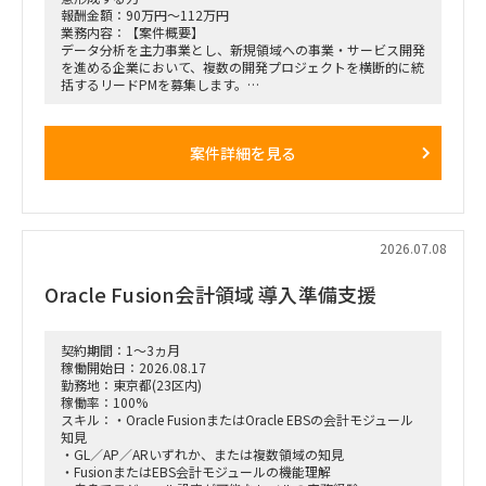
報酬金額：90万円～112万円
業務内容：【案件概要】
データ分析を主力事業とし、新規領域への事業・サービス開発
を進める企業において、複数の開発プロジェクトを横断的に統
括するリードPMを募集します。
各プロジェクトのPM・テックリードと連携し、進捗・リスク
管理、顧客との期待値調整、エスカレーション対応などを通じ
て、プロジェクトマネジメントの品質向上を推進いただきま
案件詳細を見る
す。
本案件における「QA/QC」は、システムや開発成果物そのも
のの品質管理ではなく、進捗管理・顧客リレーション・期待値
コントロールなど、プロジェクトマネジメント品質の管理・改
善を指します。
2026.07.08
【主な業務内容】
・複数の開発プロジェクトにおける進捗・課題・リスクの横断
Oracle Fusion会計領域 導入準備支援
管理
・各プロジェクトのPM、テックリードとの連携・マネジメン
ト
・発注元、経営層、現場メンバーとのステークホルダー調整
契約期間：1～3ヵ月
・顧客との期待値調整、論点整理、合意形成
稼働開始日：2026.08.17
・重要課題のエスカレーションおよび解決推進
勤務地：東京都(23区内)
・新規領域における開発プロジェクトの推進
稼働率：100%
・プロジェクト管理プロセスや品質基準の整備・横展開
スキル：・Oracle FusionまたはOracle EBSの会計モジュール
知見
【プロジェクト体制】
・GL／AP／ARいずれか、または複数領域の知見
・全社規模：約100名
・FusionまたはEBS会計モジュールの機能理解
・1プロジェクトあたり：開発エンジニア数名～十数名