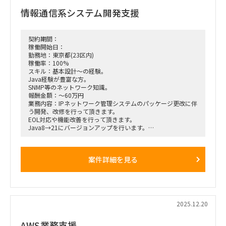
情報通信系システム開発支援
契約期間：
稼働開始日：
勤務地：東京都(23区内)
稼働率：100%
スキル：基本設計～の経験。
Java経験が豊富な方。
SNMP等のネットワーク知識。
報酬金額：～60万円
業務内容：IPネットワーク管理システムのパッケージ更改に伴
う開発、改修を行って頂きます。
EOL対応や機能改善を行って頂きます。
Java8→21にバージョンアップを行います。
●求めている人物面:
案件詳細を見る
・仕事に対し責任感があり主体的に進められる方
・理解力に長けている
2025.12.20
AWS業務支援