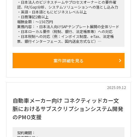
・日本法人のビジネスチームやプロセスオーナーとの要件確
認、Fit/Gap分析、システムソリューションへの落とし込み力
・英語・日本語ともにビジネスレベル以上
・日商簿記2級以上
報酬金額：～150万円
業務内容：・日本法人向けSAPテンプレート展開の全体リード
・日本ローカル要件（税制、銀行、法定帳票等）への対応
・日本税制への対応（例：インボイス制度、e-Tax、法定帳
票、銀行インターフェース、国内送金方式など）
・SAP FI/CO（GL, AP, AR, AA, CCA, PCAなど）の設定・テス
ト支援
・日本の銀行・外部システムとのインターフェース設計／テス
案件詳細を見る
ト
・FSD/TSDの作成・レビュー
・トレーニング／ナレッジトランスファー実施
・グローバル・ローカル関係者との折衝・報告対応
●期 間：2025/10/1～2026/3/31 ※継続可能性有
2025.09.12
●人 数：1名
●商 流：弊社4次受け
自動車メーカー向け コネクティッドカー文
●商流制限：弊社直フリーランスまで
脈におけるサブスクリプションシステム開発
のPMO支援
契約期間：