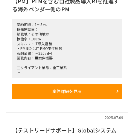
【PM】PLMを含む自社製品導入PJを推進す
■稼働率：100%
る海外ベンダー側のPM
■働き方：・基本リモートだが、まれに対面(青山or新宿)と海
外出張(シンガポールorマレーシアの見込み)の可能性あり
契約期間：1～3ヵ月
■稼働想定時期：2025年9月～2026年7月まで
稼働開始日：
勤務地：その他地方
■面談回数：1～2回
稼働率：100%
スキル：・IT導入経験
■商流：プライム→上位（ブティックファーム）→当社（ラン
・PMまたはIT PMO案件経験
サーズ）
報酬金額：～220万円
業務内容：■案件概要
■備考
・海外への出張があった場合の経費は実費精算とする
□クライアント業態：重工業系
■クライアント情報
□背景と目的：
・非公開
重工業系エンドに対し、PLMを含む自社製品導入PJを推進する
・社員数3,000名（今回スコープのみ）
海外ベンダー側のPMポジション。
案件詳細を見る
・プライム上場
複数案件が並行して進行中。
英語：日常会話レベル（英語で会議が回せれば尚良）
外国籍含む多様なステークホルダーとの円滑なコミュニケーシ
ョン能力
2025.07.09
■稼働開始日：8月下旬稼働希望
【テストリードサポート】Globalシステム
■稼働率：100％