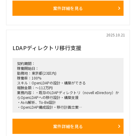
ため、先方IT部門との技術的な討議・調整を行い、アプリケー
案件詳細を見る
ション設計だけでなく、API/バッチ設計のインテグレーション
領域やデータアーキテクチャ設計にも討議メンバーとして関与
する。
企業システム導入および商用化までの一連のプロセスを見据
え、クライアント・ベンダー・コンサルの三者の立場を理解し
つつ、各フェーズでの実施事項をリードする役割を担う。
2025.10.21
LDAPディレクトリ移行支援
契約期間：
稼働開始日：
勤務地：東京都(23区内)
稼働率：100%
スキル：OpenLDAPの設計・構築ができる
報酬金額：～112万円
業務内容：・既存のLDAPディレクトリ（novell eDirectory）か
らOpenLDAPへの移行設計・構築支援
・As-Is解析、To-Be設計
・OpenLDAP構成設計・移行計画立案
■働き方：基本リモート
案件詳細を見る