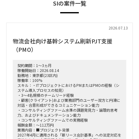
SIの案件一覧
2026.07.13
物流会社向け基幹システム刷新PJT支援
（PMO）
契約期間：1～3ヵ月
稼働開始日：2026.08.14
勤務地：東京都(23区内)
稼働率：100%
スキル：・ITプロジェクトにおけるPMまたはPMOの経験（シ
ステム導入プロセスの知見）
・3〜4名規模のチームリード経験
・顧客(クライアント)および業務部門のユーザー双方と円滑に
対話・合意形成ができるコミュニケーション能力
・コンサルティングファーム水準の課題発見力・論理的思考
力、およびドキュメンテーション能力
・コンサルティングファームでの実務経験
報酬金額：～112万円
業務内容：■プロジェクト背景
2027年4月に適用される「新リース会計基準」への法定対応を