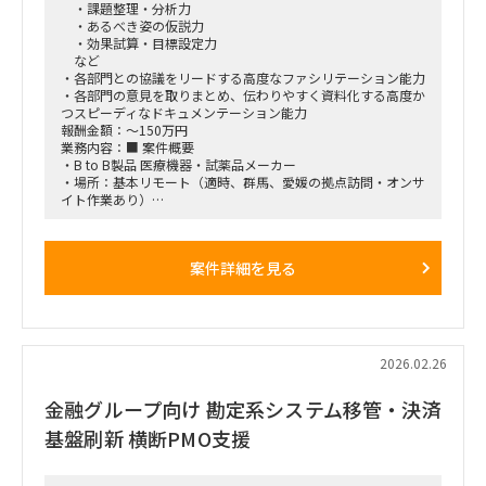
・課題整理・分析力
・あるべき姿の仮説力
・効果試算・目標設定力
など
・各部門との協議をリードする高度なファシリテーション能力
・各部門の意見を取りまとめ、伝わりやすく資料化する高度か
つスピーディなドキュメンテーション能力
報酬金額：～150万円
業務内容：■ 案件概要
・B to B製品 医療機器・試薬品メーカー
・場所：基本リモート（適時、群馬、愛媛の拠点訪問・オンサ
イト作業あり）
・PLM導入に向けた、概念設計～導入システム決定を支援
・想定期間：26年4月 ～ 28年10月 ※ 契約はステップ毎
（2～3カ月）
案件詳細を見る
上記以降もシステム導入（要件定義～）の支援可能あり
・現在提案中。3月上旬には決定予定
■ 案件詳細
〇 背景
・既存PDMシステムの老朽化問題から、PLMへの刷新を検討中
2026.02.26
・設計〜サービスに⾄る製品ライフサイクル情報の一元管理を
目指している
金融グループ向け 勘定系システム移管・決済
※ 具体的な目的・利用範囲は活動の中で定義が必要
・医療機器に求められる各種規制に対応したシステム構築が必
基盤刷新 横断PMO支援
要
・ISO、FDA、GxP：品質マネジメント
・DHF（Design History File）、DMR（Device Master