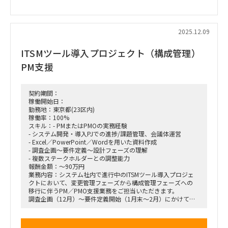
稼働率 ：100％
勤務時間：8:30-17:15
2025.12.09
ITSMツール導入プロジェクト（構成管理）
PM支援
契約期間：
稼働開始日：
勤務地：東京都(23区内)
稼働率：100%
スキル：- PMまたはPMOの実務経験
- システム開発・導入PJでの進捗/課題管理、会議体運営
- Excel／PowerPoint／Wordを用いた資料作成
- 調査企画〜要件定義〜設計フェーズの理解
- 複数ステークホルダーとの調整能力
報酬金額：～90万円
業務内容：システム社内で進行中のITSMツール導入プロジェ
クトにおいて、変更管理フェーズから構成管理フェーズへの
移行に伴うPM／PMO支援業務をご担当いただきます。
調査企画（12月）〜要件定義開始（1月末〜2月）にかけて、
プロジェクト推進および管理・調整業務を中心に対応いただき
ます。
■主な業務内容