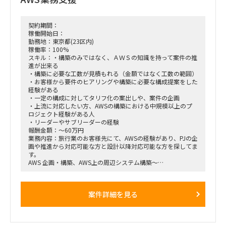
契約期間：
稼働開始日：
勤務地：東京都(23区内)
稼働率：100%
スキル：・構築のみではなく、ＡＷＳの知識を持って案件の推
進が出来る
・構築に必要な工数が見積もれる（金額ではなく工数の範囲）
・お客様から要件のヒアリングや構築に必要な構成提案をした
経験がある
・一定の構成に対してタリフ化の案出しや、案件の企画
・上流に対応したい方、AWSの構築における中規模以上のプ
ロジェクト経験がある人
・リーダーやサブリーダーの経験
報酬金額：～60万円
業務内容：旅行業のお客様先にて、AWSの経験があり、PJの企
画や推進から対応可能な方と設計以降対応可能な方を探してま
す。
AWS 企画・構築、AWS上の周辺システム構築～
基盤設計、運用設計、AWS上のサーバー構築、試験項目の作
成・実施
案件詳細を見る
●求めている人物面
・主体的に対応・行動したい人
・お客様、他チームとのコミュニケーションが取れる、人と会