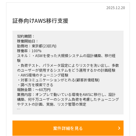
話するのが好きな人
・主体的に対応・行動出来る人、責任を持って案件対応したい
2025.12.20
人
・適切な進捗報告及び課題報告ができる人
証券向けAWS移行支援
・アプリケーション（チーム）が抱える課題を解決または改善
をはかる志しがある人
●諸条件
契約期間：
・稼働率 ：100％
稼働開始日：
・勤務時間：9:00-17:45
勤務地：東京都(23区内)
稼働率：100%
スキル：・ASWを使った大規模システムの設計構築、移行経
験
・負荷テスト、パラメータ設定によりリスクを洗い出し、多数
のユーザーが使用するシステムをどう運用するかの計画経験
・AWS環境のチューニング経験
・対客コミュニケーションがとれる(顧客折衝経験)
・調べ方を模索できる
報酬金額：～60万円
業務内容：オンプレで動いている環境をAWSに移行し、設計
構築、何千万ユーザーのシステム負荷を考慮したチューニング
やテストの計画、実施、リスク管理の策定
●求めている人物面
・主体的に対応・行動が出来る人
・AWS経験/知識が豊富な方
案件詳細を見る
●諸条件