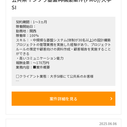
SI
契約期間：1～3ヵ月
稼働開始日：
勤務地：関西
稼働率：100%
スキル：・中規模な基盤システム(体制が30名以上)の設計構築
プロジェクトの管理業務を実施した経験があり、プロジェクト
ルールの策定や顧客向けの資料作成・顧客報告を実施すること
ができる
・高いコミュニケーション能力
報酬金額：～170万円
業務内容：■案件概要
□クライアント業態：大手SI様にて公共系のお客様
□背景と目的：公共系のお客様のインフラ基盤再構築プロジェ
クトが推進されております。
案件詳細を見る
□作業内容：PMOのポジジョンで進捗管理、課題管理、各工
程の完了報告等
■働き方/勤務場所：大阪市内(常駐のみ)
2025.06.06