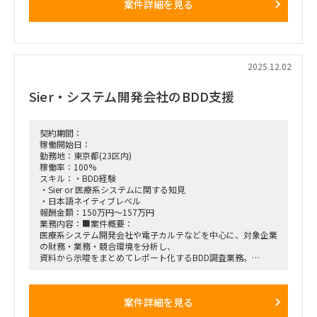
案件詳細を見る
- プロジェクト全体の進捗・課題・リスク管理支援
- 会議体運営（アジェンダ作成、議事録、ファシリテーション
補助）
- 内部／外部ベンダー／役員レベルとのステークホルダー調整
- 調査企画資料、報告資料、要件整理資料などの作成
- ITSM領域（特に構成管理）における業務プロセス整理
2025.12.02
- PM補佐・各種調整作業
Sier・システム開発会社のBDD支援
契約期間：
稼働開始日：
勤務地：東京都(23区内)
稼働率：100%
スキル：・BDD経験
・Sier or 医療系システムに関する知見
・日本語ネイティブレベル
報酬金額：150万円～157万円
業務内容：■案件概要：
医療系システム開発会社や電子カルテなどを中心に、対象企業
の財務・業務・競合環境を分析し、
資料から示唆をまとめてレポート化するBDD調査業務。
■想定業務：
・市場調査・競合分析
案件詳細を見る
・対象会社のプロダクト資料の読み込み、要点整理
・示唆まとめ（PowerPointでのアウトプット）