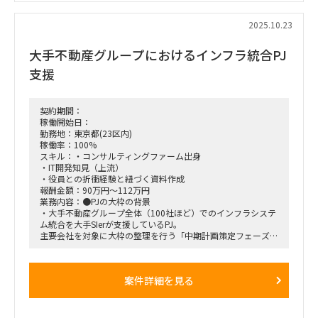
2025.10.23
大手不動産グループにおけるインフラ統合PJ
支援
契約期間：
稼働開始日：
勤務地：東京都(23区内)
稼働率：100%
スキル：・コンサルティングファーム出身
・IT開発知見（上流）
・役員との折衝経験と紐づく資料作成
報酬金額：90万円～112万円
業務内容：●PJの大枠の背景
・大手不動産グループ全体（100社ほど）でのインフラシステ
ム統合を大手SIerが支援しているPJ。
主要会社を対象に大枠の整理を行う「中期計画策定フェーズ」
を大手SIerで作成。
24年9月本格検討が始まるため、弊社に体制強化の相談があっ
た。
案件詳細を見る
・リソース不足のため体制強化の文脈で参画頂きたい。
●実行フェーズの説明
・主な検討スコープは以下
ー端末／ネットワーク／グループウェア／運用アプリ／ログイ