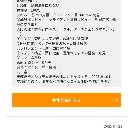
ィ、段階リリース、RFP・SLA策定、ベンダーマネジメント）
稼働開始日：
勤務地：勤務地を問わない
■期間：2025年10月1日～12月31日（以降継続の可能性あ
稼働率：100%
り）
スキル：①PMO支援：クライアント側PMOへの助言
■出社の仕方について：横浜駅周辺ハイブリッド出社
②成果物レビュー：クライアント資料レビュー、難易度高い部
分の巻き取り
③PJ管理：業務部門等ステークホルダーのチェンジマネジメン
ト）
④ベンダー管理：提案評価、成果物品質管理
⑤RFP作成、ベンダー提案の第三者評価経験
⑥プロジェクト推進計画策定経験
⑦システム構想・要件定義～運用保守までの経験・知見
⑧ファーム経験
報酬金額：～110万円
業務内容：業 種：金融
内 容：
業務統合とシステム統合の進め方を支援する。2025年内は、
業務統合後に使用するSCM関連システム(ERPを想定)を選定・
プロジェクトをキックオフできるところまでを支援する。
2026年以降は、（クライアント側の予算次第で）システム導
入ベンダー管理支援やERPにFit to standardで業務を変更して
案件詳細を見る
いく業務側の支援を獲得したい。
【役割】
①業務およびシステムの統合後の姿検討のための助言・成果物
レビュー
②RFP回答（ベンダー提案・見積）の第三者評価、ベンダー参
2025.07.22
画後のプロジェクト推進計画の策定