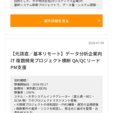
目的とした、大手物流会社(ロジスティクス企業)の
基幹システム刷新プロジェクトで、データ量・システム規模と
もに非常に大きい大規模案件となります。
■フェーズ
プロジェクト全体は半年ほど前から既に稼働しています。
案件詳細を見る
現在は要件定義が完了し、開発およびテスト・移行工程へシフ
トしている段階です。
■募集ポジション
・今回はPMOの募集です
※大規模プロジェクトのため、複数の小チームが並行して乱立
する構造となっています。
2026.07.09
今回はその中の1チーム(3〜4名規模)のリードをお任せできる
方を募集します。
【元請直／基本リモート】データ分析企業向
ただ、スキル次第で他チームや顧客・ユーザー調整メインのチ
ームへのアサインも調整可能です。
け 複数開発プロジェクト横断 QA/QCリード
■依頼内容（想定含む）
・担当チームのマネジメントと推進
PM支援
└3〜4名規模の小チームにおける進捗管理、課題管理、およ
び主体的なチームリード業務。
・ステークホルダー調整
契約期間：
└プロジェクトルーム(常駐先)内での顧客、および業務部門の
稼働開始日：2026.08.17
ユーザー(実際のシステム利用者)との円滑な要件調整や合意形
勤務地：東京都(23区内)
成。
稼働率：100%
・コンサルティング業務
スキル：• 大手システムインテグレーター（富士通・NEC・
└課題の早期発見・構造化、ロジカルシンキングに基づく解決
SCSK 等）でのプロジェクトマネジメント経験
策の提示、およびファーム水準の報告資料・検討資料の作成。
• 大規模プロジェクトの体制設計・PMO構築・運営の主導経験
• 複数案件の進捗・リスクを統括し、発注元と論点を整理・合
意形成する力