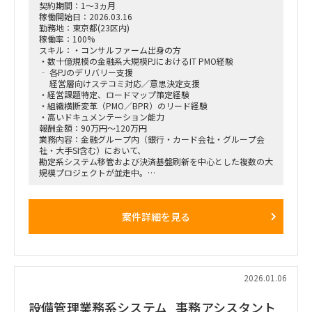
Record）
契約期間：1～3ヵ月
・CSV（Computerized System Validation）：システムマネ
稼働開始日：2026.03.16
ジメント
勤務地：東京都(23区内)
・Fit to Standardでの導入を予定
稼働率：100%
・医療機器業界に精通したメンバはすでにアサイン済
スキル：・コンサルファーム出身の方
〇 実施内容
・数十億規模の金融系大規模PJにおけるIT PMO経験
ステップ1：概念設計
‐ 各PJのデリバリー支援
・現状業務・課題整理
経営層向けステコミ対応／意思決定支援
・PLM導入目的の定義
・経営課題特定、ロードマップ策定経験
・対象範囲・優先順位の決定
・組織横断変革（PMO／BPR）のリード経験
ステップ2：評価対象PLM製品の絞り込み
・高いドキュメンテーション能力
・医療機器対応を前提としたPLM製品調査
報酬金額：90万円～120万円
・RFP作成
業務内容：金融グループ内（銀行・カード会社・グループ会
・1次評価
社・大手SI含む）において、
ステップ3：PoC実施
勘定系システム移管および決済基盤刷新を中心とした複数の大
・ベンダーデモ＆机上評価
規模プロジェクトが並走中。
・PoCの企画・実施
・標準機能でのFit to Standard評価
各PJ間の依存関係やリスクの横断的な可視化が不十分な状況に
ステップ4：導入システム決定
あり、
案件詳細を見る
・標準機能 or カスタマイズ検討
・経営層（役員～部長級）の意思決定遅延
・業務標準化の方針決定
・現場への過度な情報要求による業務負荷増大
・導入システム決定
といった課題が顕在化。
ステップ5：To-Be像作成
本ポジションでは、新設される「横断PMO」として全体俯
・Fit to Standardを前提とした業務フロー検討
瞰・論点整理・意思決定支援を担い、
・業務標準化の方針決定
経営層が迅速かつ適切な判断を行える体制構築をリードいただ
2026.01.06
・次フェーズ以降（要件定義～）の前提となるTo-Be像の合意
く。
■ 主な役割
設備管理業務系システム_事務アシスタント
※ リーダー職を希望。PM・リーダー経験がないメンバ職でも
■想定業務：