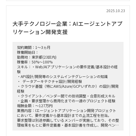
ン認証などがあります
・役割は以下
2025.10.23
事業調整G
・前フェーズでの決定事項や今後のフェーズでの決定事項をグ
大手テクノロジー企業：AIエージェントアプ
ループ各社に説明する役回り
・説明に伴う資料の作成や各子会社社員との折衝も担当
リケーション開発支援
・上記実行計画の策定や課題管理/進捗管理を担当頂く※PMO
的立ち回り
【稼働率】100 %
契約期間：1～3ヵ月
【作業場所】週2~3出社（出社場所：日本橋）
稼働開始日：
【開始日】2025年12月
勤務地：東京都(23区内)
稼働率：50%～100%
スキル：・Web/AIアプリケーションの要件定義/基本設計の経
験
・API設計/開発等のシステムインテグレーションの知識
・ データアーキテクチャ設計/開発経験
・クラウド基盤（特にAWS/Azure/GCPいずれか）の設計/開発
経験
・クライアント／ベンダー間での技術調整・合意形成スキル
・企画・要求整理から商用化までの一連のプロジェクト経験
報酬金額：～127万円
業務内容：Iエージェントアプリケーション開発プロジェクト
において、要件定義から基本設計までの上流工程を担当。
要求整理は別途参画しているメンバーが実施しており、その整
理結果をもとに要件定義書・基本設計書を作成し、開発ベンダ
ーに詳細設計・実装を引き継ぐ。
また、クライアント社内システムとのアラインメントが必要な