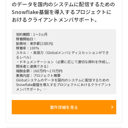
のデータを国内のシステムに配信するための
■働き方/勤務場所：名古屋（伏見）常駐、週3〜4日必須
Snowflake基盤を導入するプロジェクトに
おけるクライアントメンバサポート。
契約期間：1～3ヵ月
稼働開始日：
勤務地：東京都(23区内)
稼働率：100%
スキル：・英語力（Globalメンバとディスカッションができ
るレベル）
・ドキュメンテーション（必要に応じて適切な資料を作成し、
関係者と連携できる）
報酬金額：160万円～170万円
業務内容：プロジェクト概要
Globalシステムのデータを国内のシステムに配信するための
Snowflake基盤を導入するプロジェクトにおけるクライアント
メンバサポート。
【クライアント】
大手製薬会社（グローバル企業の子会社）
案件詳細を見る
【募集ポジション】
テストリードサポート
■役割