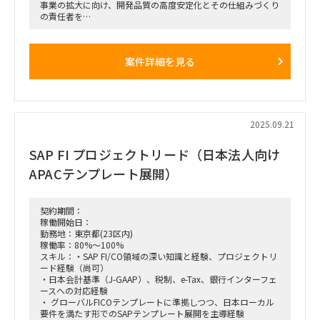
■働き方
事業の拡大に向け、開発品質の高度安定化とその仕組みづくり
作業場所はリモートとオンサイト（新日本橋・神田エリア）の
の責任者を
ハイブリッド。
プロパーと伴走しながら担って頂ける方を探しています。
現時点で週2日程度のオンサイト。（オンサイト勤務時の稼働
現在、各PJの開発品質で問題は起きていませんが、属人化して
面は臨機応変に調整可能）
いる状況で
案件詳細を見る
事業拡大の為には欠かせない課題だと考えています。
代表との壁打ちなども含め、事業拡大に向け、支援いただきた
いPJです。
2025.09.21
SAP FI プロジェクトリード（日本法人向け
APACテンプレート展開）
契約期間：
稼働開始日：
勤務地：東京都(23区内)
稼働率：80%～100%
スキル：・SAP FI/CO領域の深い知識と経験、プロジェクトリ
ード経験（尚可）
・日本会計基準（J-GAAP）、税制、e-Tax、銀行インターフェ
ースへの対応経験
・ グローバルFICOテンプレートに準拠しつつ、日本ローカル
要件を満たす形でのSAPテンプレート展開を主導経験