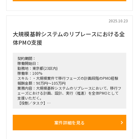
・一部、マネジメント層へのインタビュー同行（九州への1〜
2日の出張可能性あり）
■期間：
2025.10.23
2025/12/15〜2026/1/23
大規模基幹システムのリプレースにおける全
■出社の仕方について：
基本リモート／都内で数回対面
体PMO支援
契約期間：
稼働開始日：
勤務地：東京都(23区内)
稼働率：100%
スキル：・大規模案件で移行フェーズの計画段階のPMO経験
報酬金額：90万円～105万円
業務内容：大規模基幹システムのリプレースにおいて、移行フ
ェーズにおける計画、設計、実行（推進）を全体PMOとして
支援いただく。
【役割／タスク】
・移行計画書策定、設計
・移行進捗、タスクの管理
・課題、リスク、課題の管理
案件詳細を見る
【作業場所】フル出社※東京（新橋近辺）
【開始日】ASAP〜2026/2/28