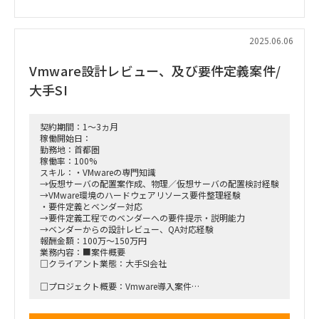
□期待される役割と動き：PLのポジションで設計方針の策
定・顧客報告等を担当
2025.06.06
■働き方/勤務場所：大阪市内(常駐のみ)
Vmware設計レビュー、及び要件定義案件/
大手SI
契約期間：1～3ヵ月
稼働開始日：
勤務地：首都圏
稼働率：100%
スキル：・VMwareの専門知識
→仮想サーバの配置案作成、物理／仮想サーバの配置検討経験
→VMware環境のハードウェアリソース要件整理経験
・要件定義とベンダー対応
→要件定義工程でのベンダーへの要件提示・説明能力
→ベンダーからの設計レビュー、QA対応経験
報酬金額：100万～150万円
業務内容：■案件概要
□クライアント業態：大手SI会社
□プロジェクト概要：Vmware導入案件
□作業内容：要件定義とベンダー対応