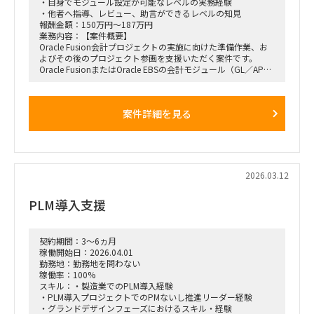
・自身でモジュール設定が可能なレベルの実務経験
・複数プロジェクトが並行稼働
・他者へ指導、レビュー、助言ができるレベルの知見
・マネジメント対象：横断で50～100名規模
報酬金額：150万円～187万円
業務内容：【案件概要】
・稼働率：週5日／100％を希望
Oracle Fusion会計プロジェクトの実施に向けた準備作業、お
・勤務形態：基本リモート
よびその後のプロジェクト参画を支援いただく案件です。
※必要に応じて打ち合わせあり
Oracle FusionまたはOracle EBSの会計モジュール（GL／AP／
・参画時期：2026年7月中を想定
AR）に精通し、標準的な業務フロー、機能一覧、機能概要の
文書化に関するアドバイス、または稼働率に応じて実作業をご
担当いただきます。
案件詳細を見る
会計モジュールの機能を熟知しており、ご自身でモジュール設
定が可能、かつ他者へ指導できるレベルの方が求められていま
す。
【主な業務内容】
・Oracle Fusion会計プロジェクト実施に向けた準備作業
2026.03.12
・標準的な業務フローの整理／文書化支援
・会計モジュールの機能一覧、機能概要の文書化支援
PLM導入支援
・ドキュメント作成に関するアドバイス、または実作業
・その後のOracle Fusionプロジェクトへの参画
【求める人物像】
契約期間：3～6ヵ月
Oracle FusionまたはEBSの会計モジュールに深い知見を持ち、
稼働開始日：2026.04.01
単なる利用経験に留まらず、機能理解・設定・ドキュメント
勤務地：勤務地を問わない
化・他者への指導まで対応できる方。
稼働率：100%
コンサルティングファーム出身である必要はなく、知見と実務
スキル：・製造業でのPLM導入経験
遂行能力が重視されます。
・PLM導入プロジェクトでのPMないし推進リーダー経験
・グランドデザインフェーズにおけるスキル・経験