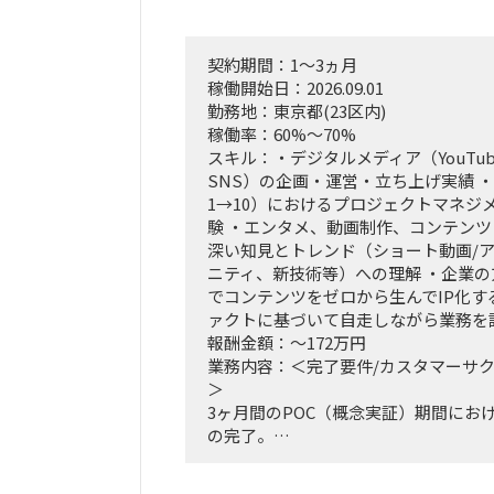
契約期間：1～3ヵ月
稼働開始日：2026.09.01
勤務地：東京都(23区内)
稼働率：60%～70%
スキル：・デジタルメディア（YouTube
SNS）の企画・運営・立ち上げ実績 ・
1→10）におけるプロジェクトマネジ
験 ・エンタメ、動画制作、コンテン
深い知見とトレンド（ショート動画/
ニティ、新技術等）への理解 ・企業の
でコンテンツをゼロから生んでIP化す
ァクトに基づいて自走しながら業務を
報酬金額：～172万円
業務内容：＜完了要件/カスタマーサ
＞
3ヶ月間のPOC（概念実証）期間にお
の完了。
検証結果（ファクトデータ）に基づい
市場規模予測のブラッシュアップ。