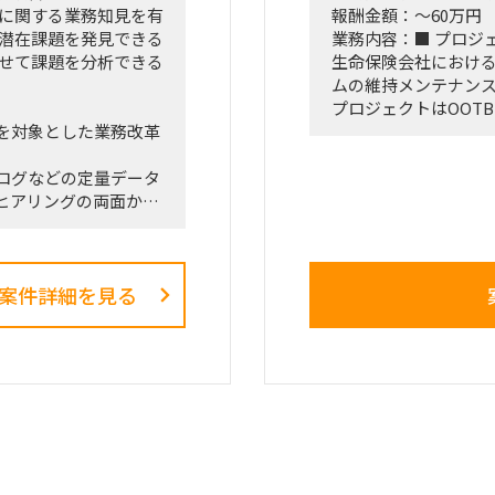
門に関する業務知見を有
報酬金額：～60万円
■契約条件
、潜在課題を発見できる
業務内容：■ プロジ
・参画期間：2026年10
わせて課題を分析できる
生命保険会社におけるS
または2027年1月3
ムの維持メンテナンス
・稼働率：100％想定
プロジェクトはOOTB
を対象とした業務改革
メインとなるため、
■勤務地・働き方
・出張先：茨城県ひ
ログなどの定量データ
■ 契約期間
・勝田への訪問頻度
ヒアリングの両面か
・9/1～（※可能な
・訪問が発生しない週
在的な課題を抽出しま
～4日程度の出張が発
■ 勤務地
・プロジェクト開始
で、改善施策、費用対
多摩センター（※立
少なくなる想定
案件詳細を見る
ライアントの幹部・役
可）
・勝田出張以外の日
までを担います。
・必要に応じて元請
との連携およびディレ
観察、エスノグラフィ
在・潜在課題の整理