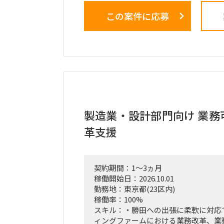
この案件に応募
＜業務内容＞
・稟議通過後の実務（POCフェーズ
の推進、リード。
・3ヶ月間の検証マイルストーン（ガ
計および進行管理。
・市場調査、ヒアリング対象（パート
定・実行。
・収集したデータの分析と、それに基
プデート。
・事業計画、ターゲット層の選定、市
製造業・設計部門向け 業務
・週1回または隔週1回程度の定例ミ
革支援
よび進捗報告。
契約期間：1～3ヵ月
稼働開始日：2026.10.01
勤務地：東京都(23区内)
稼働率：100%
スキル：・勝田への出張に柔軟に対応
ィングファームにおける業務改革、業