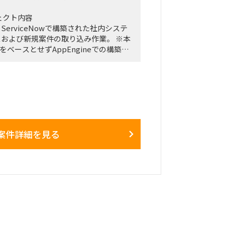
ェクト内容
月1日～2026年12月28日
erviceNowで構築された社内システ
1日まで
および新規案件の取り込み作業。 ※本
をベースとせずAppEngineでの構築が
スクリプト開発が多い環境です。
たちなか市・勝田駅周辺
は週によって変動
らば８月中からのジョインを希望）
もある一方、プロジェクト中盤は週3
生する可能性あり
直後および終了前は、出張頻度が比較的
地的に通勤が難しい場合はリモート勤務
案件詳細を見る
はリモートワーク
会社の麹町出社