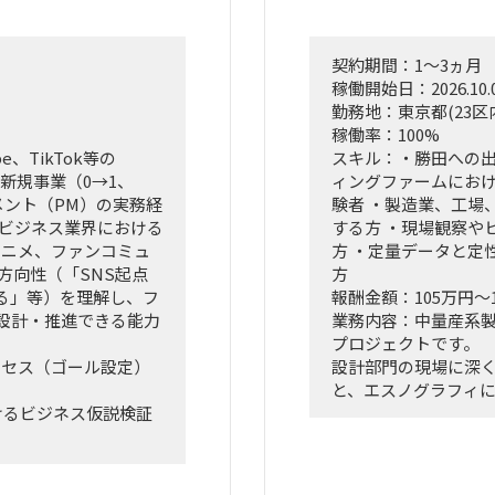
契約期間：1～3ヵ月
稼働開始日：2026.10.
勤務地：東京都(23区
稼働率：100%
、TikTok等の
スキル：・勝田への出
新規事業（0→1、
ィングファームにお
メント（PM）の実務経
験者 ・製造業、工場
ツビジネス業界における
する方 ・現場観察や
アニメ、ファンコミュ
方 ・定量データと定
方向性（「SNS起点
方
る」等）を理解し、フ
報酬金額：105万円～
設計・推進できる能力
業務内容：中量産系
プロジェクトです。
クセス（ゴール設定）
設計部門の現場に深
と、エスノグラフィ
けるビジネス仮説検証
ら、業務上の無駄や
す。
た、事業計画書および
抽出した課題を分析
効果、実行ロードマ