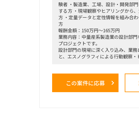
験者 ・製造業、工場、設計・開発部
する方 ・現場観察やヒアリングから
方 ・定量データと定性情報を組み合
方
報酬金額：150万円～165万円
業務内容：中量産系製造業の設計部門
プロジェクトです。
設計部門の現場に深く入り込み、業務
と、エスノグラフィによる行動観察・
ら、業務上の無駄やボトルネック、潜
す。
抽出した課題を分析・構造化したうえ
この案件に応募
効果、実行ロードマップを策定し、ク
員層に対する改革提案および最終報告
■業務内容
・業務ログ取得・分析を行うメーカー
クション
・設計部門のオフィス内における行動
調査
・現場担当者へのヒアリングおよび顕