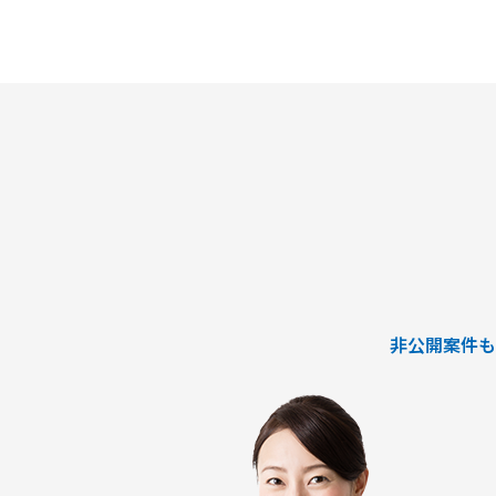
・課題の分析、構造化およびボトルネ
・改善施策および対策方針の立案
・改善施策における費用対効果の試算
・実行に向けたロードマップの策定
・幹部層への中間報告、最終報告資料
テーション
■ポジション
・行動観察、ヒアリング、課題分析か
・調査・分析結果の構造化および資料
・費用対効果の試算、ロードマップ策
・下位メンバーのリードおよびタスク
・幹部層向け報告資料の作成、プレゼ
■契約条件
非公開案件も
・参画期間：2026年10月1日～2026年1
または2027年1月31日まで
・稼働率：100％想定
■勤務地・働き方
・出張先：茨城県ひたちなか市・勝田
・勝田への訪問頻度は週によって変動