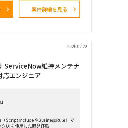
案および最終報告までを担います。
募
案件詳細を見る
析を行うメーカーとの連携およびディレ
ス内における行動観察、エスノグラフィ
アリングおよび顕在・潜在課題の整理
2026.07.22
化およびボトルネックの特定
策方針の立案
費用対効果の試算
ServiceNow維持メンテナ
ドマップの策定
対応エンジニア
告、最終報告資料の作成およびプレゼン
よる行動観察
01
アリング
整理、分析
び改善施策の検討
ScriptIncludeやBusinessRule）で
果の資料化
ックUIを使用した開発経験