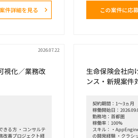
員層に対する改革提
案件詳細を見る
この案件に応
）におけるプロジェクト
■業務内容
・業務ログ取得・分
ントチャート等）の設
クション
・設計部門のオフィ
ナー等）の調査・選
調査
・現場担当者へのヒ
2026.07.22
づいた初期仮説のアッ
・課題の分析、構造
・改善施策および対
場規模の再見直し。
・改善施策における
可視化／業務改
生命保険会社向け 
ーティングへの参加、お
・実行に向けたロー
ンス・新規案件
・幹部層への中間報
テーション
■ポジション
契約期間：1～3ヵ月
・エスノグラフィに
稼働開始日：2026.09.
・現場担当者へのヒ
勤務地：首都圏
・業務課題の抽出、
稼働率：100%
・課題の構造化およ
できる方 ・コンサルテ
スキル：・AppEngine（
・調査結果、分析結
務改善プロジェクト経
の開発経験 ・クラシ