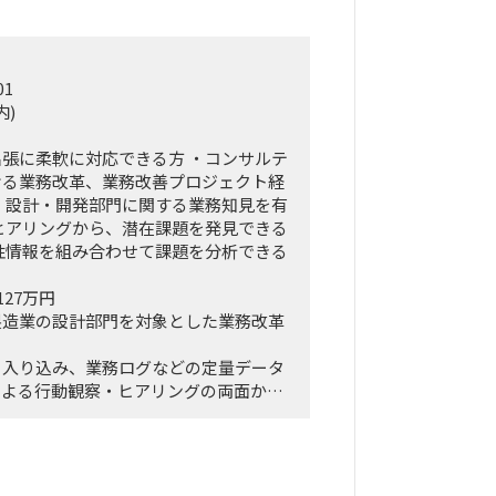
01
内)
張に柔軟に対応できる方 ・コンサルテ
ける業務改革、業務改善プロジェクト経
、設計・開発部門に関する業務知見を有
ヒアリングから、潜在課題を発見できる
性情報を組み合わせて課題を分析できる
127万円
製造業の設計部門を対象とした業務改革
く入り込み、業務ログなどの定量データ
による行動観察・ヒアリングの両面か
ボトルネック、潜在的な課題を抽出しま
・構造化したうえで、改善施策、費用対
ップを策定し、クライアントの幹部・役