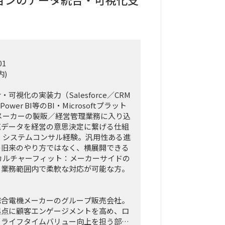
01
内)
可視化の実装力（Salesforce／CRM
ower BI等のBI・Microsoftプラット
メーカーの製販／経営管理業務に入り込
売データを経営の意思決定に繋げる仕組
・システムコンサル経験。汎用性ある進
の旧来のやり方ではなく、横展開できる
カルチャーフィット：メーカーサイドの
。業務範囲内で柔軟な対応が可能な方。
総合電機メーカーのグループ販売会社。
起点に顧客エンゲージメントを高め、ロ
・ライフタイムバリュー向上を担う部