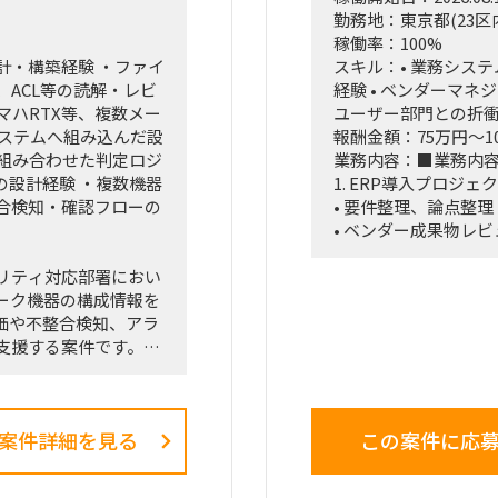
回していただきます。
と相性が良い。1〜2
勤務地：東京都(23区
ポーティングおよび直
けても成立する状態
稼働率：100%
参画。
計・構築経験 ・ファイ
スキル：• 業務システ
シュボード」等の最先端
ACL等の読解・レビ
経験 • ベンダーマネジ
営業員にどう使わせる
e、ヤマハRTX等、複数メー
ユーザー部門との折
。
システムへ組み込んだ設
報酬金額：75万円～1
アント（証券会社側）
を組み合わせた判定ロジ
業務内容：■業務内
のリアルな知見を取り
の設計経験 ・複数機器
1. ERP導入プロジ
す。
合検知・確認フローの
• 要件整理、論点整理
• ベンダー成果物レビ
• 課題管理、進捗管理
リティ対応部署におい
• UAT計画・実施支援
ーク機器の構成情報を
• 移行計画策定支援
評価や不整合検知、アラ
• 会議運営および議
支援する案件です。
ks、ヤマハRTXシリーズな
2. 業務システム導入
やポリシー、ACL、
以下システムの導入
り扱い、ネットワーク
• 人事システム
案件詳細を見る
この案件に応
できるAIエージェン
• Salesforce/Kintone
• ワークフローシステ
ルベースロジックやパ
• ヘルプデスクシステ