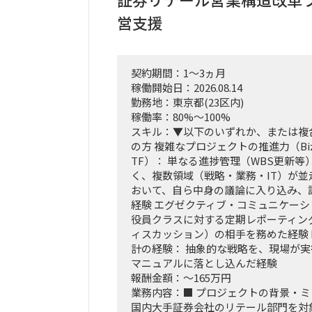
営支援
契約期間：1～3ヵ月
稼働開始日：2026.08.14
勤務地：東京都(23区内)
稼働率：80%～100%
スキル：▼以下のいずれか、または複
の方 複雑なプロジェクトの推進力（Biz
TF）： 単なる進捗管理（WBS更新等
く、複数領域（戦略・業務・IT）が
おいて、自ら中身の議論に入り込み、
経験 エグゼクティブ・コミュニケーシ
役員クラスに対する定期レポーティン
ィスカッション）の相手を務めた経験 
計の経験： 抽象的な戦略を、現場が
マニュアルに落とし込んだ経験
報酬金額：～165万円
業務内容：■ プロジェクトの背景・
国内大手証券会社のリテール部門を対