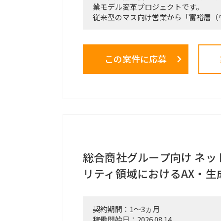
業モデル変革プロジェクトです。
従来型のマス向け営業から「富裕層（
ト）特化型」へのシフトを掲げ、本件は
核施策」として経営陣・役員クラスが
る最重要エンゲージメントとなってい
この案件に応募
戦略ファームが描いた絵に留まらず、
ス設計、AIツールの導入、人材育成を
の行動変容までを一気通貫で実現する
の最大のミッションです。
■ 担当いただくポジション・役割
「横断タスクフォース（TF）の実質
中身の企画検討」
単なる進捗管理（事務局型PMO）で
IT（AI）の両面から中身の議論に入
総合商社グループ向け ネッ
実質的にドライブさせるプレイングマ
リティ領域におけるAX・生
割を期待しています。
■ 具体的な業務内容
富裕層向けセグメント戦略、KPI設計
契約期間：1～3ヵ月
どの「上流企画」と、現場への落とし
稼働開始日：2026.08.14