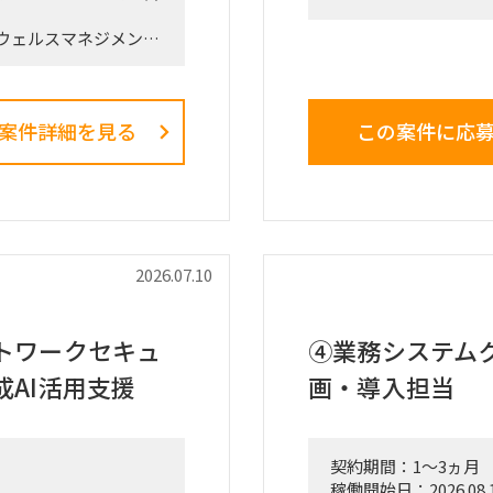
門。
ウェルスマネジメン
・上記組織では、従
「FY26業務計画の中
型組織へ移行。
直接スポンサーを務め
・依頼元組織はD2C
ます。
ダクト＝ヘッドホン
案件詳細を見る
この案件に応
組織再編、営業プロセ
スのPOCを直営店・
同時並行で進め、現場
・新規開発と既存カ
ことが本プロジェクト
回しきるには、土台
化が不可欠。だがそ
ーが兼務で対応。
的な推進リードおよび
依頼業務：
2026.07.10
・データ統合／製販
はなく、ビジネスと
頻度で売上状況を見
り込み、プロジェクトを
踏まえて事業計画・
トワークセキュ
④業務システムグ
ネージャーとしての役
合と可視化で回る状
成AI活用支援
画・導入担当
・様々な種類・量の
定しやすい形／現場
、新営業モデル設計な
・この領域は依頼元
契約期間：1～3ヵ月
込み・タスクフォース
されればよい・AI化で
稼働開始日：2026.08.