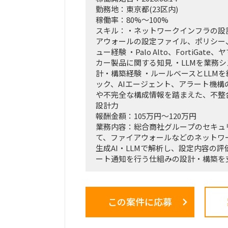
の推進を同時進行（アジャイル的）で
勤務地：東京都(23区内)
経営・役員クラスに対する定期的なレ
稼働率：80%～100%
接のディスカッション（壁打ち）への
スキル：・ネットワークインフラの設
「バディAI」「AIロープレ」「ダッ
アウォールの設定ファイル、ポリシー、
ツールの要件定義から、それを現場の
ュー経験 ・Palo Alto、FortiGat
か（行動変容設計）までの定着化支援
カー製品に関する知見 ・LLMを業務
支店長やトップ営業経験を持つクライ
計・構築経験 ・ルールベースとLLM
のコアメンバーとタッグを組み、現場
ック、AIエージェント、アラート機構
込みながら実効性の高い設計を行いま
や不完全な構成情報を踏まえた、不整
設計力
報酬金額：105万円～120万円
業務内容：総合商社グループのセキュ
て、ファイアウォールなどのネットワ
生成AI・LLMで解析し、設定内容の
ート通知を行う仕組みの設計・構築を
FortiGate、Palo Alto Networ
ど、メーカーごとに異なる設定ファイル
セグメンテーション情報を統一的に取
この案件に応募
セキュリティ上の問題や設定不備を検出
トの開発を想定しています。
LLMのみで判断するのではなく、ルー