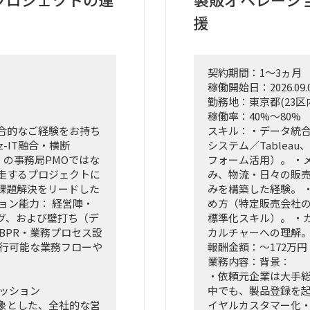
援
契約期間：1～3ヵ月
稼働開始日：2026.09.
勤務地：東京都(23区
稼働率：40%～80%
合的なご経験をお持ち
スキル：・データ統合・
-IT融合・横断
システム／Tableau、P
）の事務局PMOではな
フォーム活用）。 ・
並走するプロジェクトに
み、物流・日々の販
課題解決をリードした
みを構築した経験。 
ョン能力： 経営陣・
め方（特定販売会社
グ、および壁打ち（デ
標準化スキル）。 ・
BPR・業務プロセス設
カルチャーへの理解
実行可能な業務フローや
報酬金額：～172万円
業務内容：背景：
・依頼元企業は大手
ミッション
中でも、製品登録を
象とした、全社的な営
イヤルカスタマー化