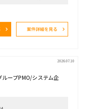
来のプロダクト別組織から、興味関心軸
（パーソナルエンターテインメントプロ
・スピーカー等）を担当し、新規ビジネ
募
案件詳細を見る
Webで現場実装する役割を担う。
テゴリービジネスを限られたリソースで
となるオペレーション効率化・業務標準
の専門人材が社内におらず、既存メンバ
2026.07.10
オペレーション。日次・週次・月次の各
て在庫補給を判断し、月末月初に実績を
販売計画を見直すサイクルを、データ統
ループPMO/システム企
態にする。
データをざっと紐解き、経営層が意思決
でオペレーションが回る形に整理。
組織の上位者含め「最低限の精度が担保
工数削減」という合意があり、AI／BI
14