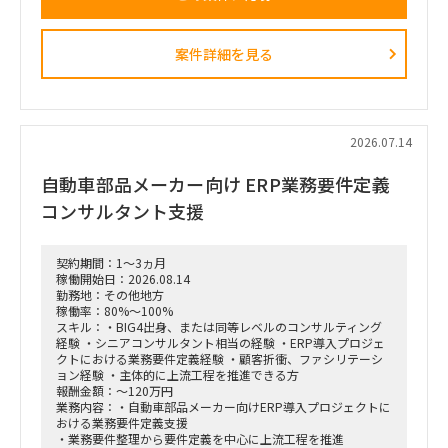
設計、AIツールの導入、人材育成を同時並行で進め、現場の行
動変容までを一気通貫で実現することが本プロジェクトの最大
のミッションです。
案件詳細を見る
■ 担当いただくポジション・役割
「横断タスクフォース（TF）の実質的な推進リードおよび中
身の企画検討」
単なる進捗管理（事務局型PMO）ではなく、ビジネスと
IT（AI）の両面から中身の議論に入り込み、プロジェクトを実
2026.07.14
質的にドライブさせるプレイングマネージャーとしての役割を
期待しています。
自動車部品メーカー向け ERP業務要件定義
■ 具体的な業務内容
コンサルタント支援
富裕層向けセグメント戦略、KPI設計、新営業モデル設計など
の「上流企画」と、現場への落とし込み・タスクフォースの推
進を同時進行（アジャイル的）で回していただきます。
契約期間：1～3ヵ月
経営・役員クラスに対する定期的なレポーティングおよび直接
稼働開始日：2026.08.14
のディスカッション（壁打ち）への参画。
勤務地：その他地方
「バディAI」「AIロープレ」「ダッシュボード」等の最先端ツ
稼働率：80%～100%
ールの要件定義から、それを現場の営業員にどう使わせるか
スキル：・BIG4出身、または同等レベルのコンサルティング
（行動変容設計）までの定着化支援。
経験 ・シニアコンサルタント相当の経験 ・ERP導入プロジェ
支店長やトップ営業経験を持つクライアント（証券会社側）の
クトにおける業務要件定義経験 ・顧客折衝、ファシリテーシ
コアメンバーとタッグを組み、現場のリアルな知見を取り込み
ョン経験 ・主体的に上流工程を推進できる方
ながら実効性の高い設計を行います。
報酬金額：～120万円
業務内容：・自動車部品メーカー向けERP導入プロジェクトに
おける業務要件定義支援
・業務要件整理から要件定義を中心に上流工程を推進