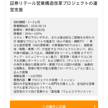
証券リテール営業構造改革プロジェクトの運
（PM/PL補助業務）
営支援
働き方：要相談（リモートワーク中心を想定）
契約期間：1～3ヵ月
稼働開始日：2026.08.14
勤務地：東京都(23区内)
稼働率：80%～100%
スキル：▼以下のいずれか、または複合的なご経験をお持ちの
方 複雑なプロジェクトの推進力（Biz-IT融合・横断TF）： 単
なる進捗管理（WBS更新等）の事務局PMOではなく、複数領
域（戦略・業務・IT）が並走するプロジェクトにおいて、自ら
中身の議論に入り込み、課題解決をリードした経験 エグゼク
ティブ・コミュニケーション能力： 経営陣・役員クラスに対
する定期レポーティング、および壁打ち（ディスカッション）
の相手を務めた経験 BPR・業務プロセス設計の経験： 抽象的
な戦略を、現場が実行可能な業務フローやマニュアルに落とし
込んだ経験
報酬金額：～165万円
業務内容：■ プロジェクトの背景・ミッション
国内大手証券会社のリテール部門を対象とした、全社的な営業
モデル変革プロジェクトです。
従来型のマス向け営業から「富裕層（ウェルスマネジメント）
特化型」へのシフトを掲げ、本件は「FY26業務計画の中核施
策」として経営陣・役員クラスが直接スポンサーを務める最重
要エンゲージメントとなっています。
この案件に応募
戦略ファームが描いた絵に留まらず、組織再編、営業プロセス