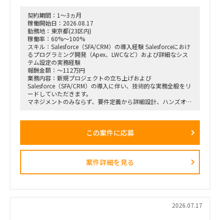
契約期間：1～3ヵ月
稼働開始日：2026.08.17
勤務地：東京都(23区内)
稼働率：60%～100%
スキル：Salesforce（SFA/CRM）の導入経験 Salesforceにおけ
るプログラミング開発（Apex、LWCなど）および詳細なシス
テム設定の実務経験
報酬金額：～112万円
業務内容：新規プロジェクトの立ち上げおよび
Salesforce（SFA/CRM）の導入に伴い、技術的な実務全般をリ
ードしていただきます。
マネジメントのみならず、要件定義から詳細設計、ハンズオン
でのシステム設定や開発まで、裁量を持って幅広くお任せしま
す。
この案件に応募
【具体的な業務例】
Salesforce（SFA/CRM）の導入、カスタマイズ、および詳細設
定
案件詳細を見る
Apex、Visualforce、Lightning Web Components（LWC）な
どを用いたプログラミング・開発実務が出来る方
クライアントの要望に応じた技術的な要件定義、および仕様設
計
2026.07.17
プロジェクト全体の進捗管理、および技術的な課題解決