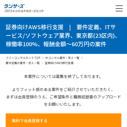
証券向けAWS移行支援
|
要件定義、ITサ
ービス/ソフトウェア業界、東京都(23区内)、
稼働率100%、報酬金額～60万円の案件
フリーコンサルタント TOP
全コンサル案件・求人一覧
要件定義の案件・求人一覧
証券向けAWS移行支援
本案件については募集を終了しております。
よりフィット感のある案件を
ご紹介させていただきたく、
まずは会員登録のうえ、
ご希望条件と
職務経歴書の
アップロード
を
お願いいたします。
無料で会員登録する