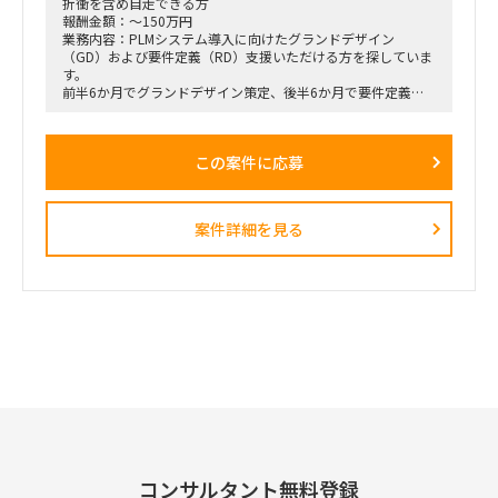
折衝を含め自走できる方
報酬金額：～150万円
業務内容：PLMシステム導入に向けたグランドデザイン
（GD）および要件定義（RD）支援いただける方を探していま
す。
前半6か月でグランドデザイン策定、後半6か月で要件定義を
実施想定で
上流工程におけるプロジェクト推進を担当いただきたい案件で
す。
この案件に応募
案件詳細を見る
コンサルタント無料登録