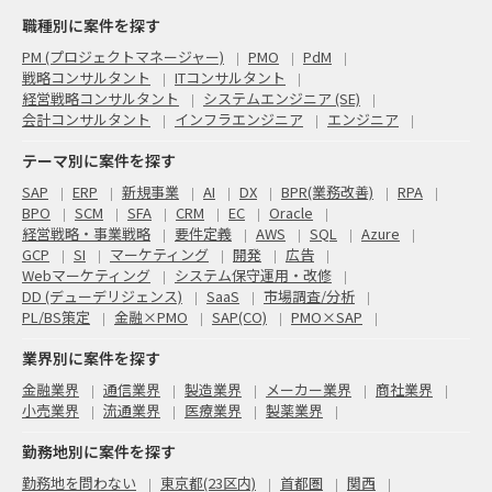
職種別に案件を探す
PM (プロジェクトマネージャー)
PMO
PdM
戦略コンサルタント
ITコンサルタント
経営戦略コンサルタント
システムエンジニア (SE)
会計コンサルタント
インフラエンジニア
エンジニア
テーマ別に案件を探す
SAP
ERP
新規事業
AI
DX
BPR(業務改善)
RPA
BPO
SCM
SFA
CRM
EC
Oracle
経営戦略・事業戦略
要件定義
AWS
SQL
Azure
GCP
SI
マーケティング
開発
広告
Webマーケティング
システム保守運用・改修
DD (デューデリジェンス)
SaaS
市場調査/分析
PL/BS策定
金融×PMO
SAP(CO)
PMO×SAP
業界別に案件を探す
金融業界
通信業界
製造業界
メーカー業界
商社業界
小売業界
流通業界
医療業界
製薬業界
勤務地別に案件を探す
勤務地を問わない
東京都(23区内)
首都圏
関西