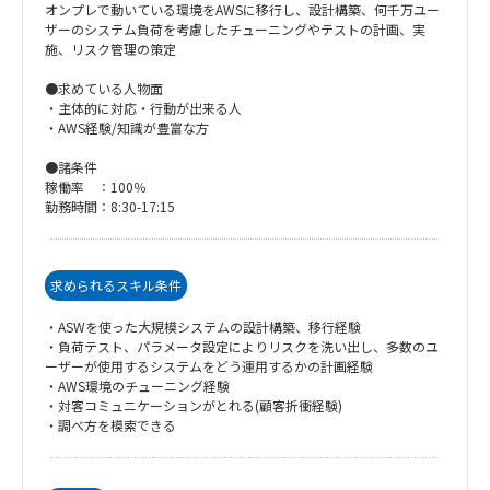
オンプレで動いている環境をAWSに移行し、設計構築、何千万ユー
ザーのシステム負荷を考慮したチューニングやテストの計画、実
施、リスク管理の策定
●求めている人物面
・主体的に対応・行動が出来る人
・AWS経験/知識が豊富な方
●諸条件
稼働率 ：100％
勤務時間：8:30-17:15
求められるスキル条件
・ASWを使った大規模システムの設計構築、移行経験
・負荷テスト、パラメータ設定によりリスクを洗い出し、多数のユ
ーザーが使用するシステムをどう運用するかの計画経験
・AWS環境のチューニング経験
・対客コミュニケーションがとれる(顧客折衝経験)
・調べ方を模索できる