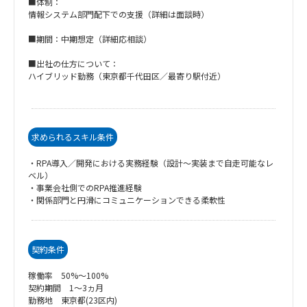
■体制：
情報システム部門配下での支援（詳細は面談時）
■期間：中期想定（詳細応相談）
■出社の仕方について：
ハイブリッド勤務（東京都千代田区／最寄り駅付近）
求められるスキル条件
・RPA導入／開発における実務経験（設計〜実装まで自走可能なレ
ベル）
・事業会社側でのRPA推進経験
・関係部門と円滑にコミュニケーションできる柔軟性
契約条件
稼働率 50%～100%
契約期間 1～3ヵ月
勤務地 東京都(23区内)