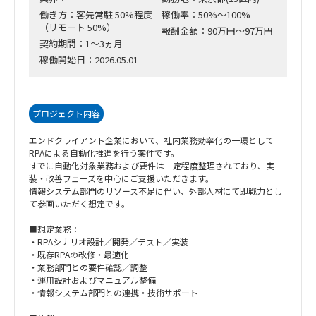
働き方：客先常駐 50%程度
稼働率：50%～100%
（リモート 50%）
報酬金額：90万円～97万円
契約期間：1～3ヵ月
稼働開始日：2026.05.01
プロジェクト内容
エンドクライアント企業において、社内業務効率化の一環として
RPAによる自動化推進を行う案件です。
すでに自動化対象業務および要件は一定程度整理されており、実
装・改善フェーズを中心にご支援いただきます。
情報システム部門のリソース不足に伴い、外部人材にて即戦力とし
て参画いただく想定です。
■想定業務：
・RPAシナリオ設計／開発／テスト／実装
・既存RPAの改修・最適化
・業務部門との要件確認／調整
・運用設計およびマニュアル整備
・情報システム部門との連携・技術サポート