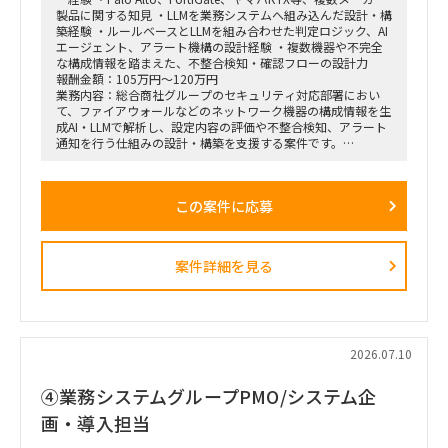
製品に関する知見 ・LLMを業務システムへ組み込んだ設計・構
築経験 ・ルールベースとLLMを組み合わせた判定ロジック、AI
エージェント、アラート機構の設計経験 ・複数機器や不完全
な構成情報を踏まえた、不整合検知・確認フローの設計力
報酬金額：105万円～120万円
業務内容：総合商社グループのセキュリティ対応部署におい
て、ファイアウォールなどのネットワーク機器の構成情報を生
成AI・LLMで解析し、設定内容の評価や不整合検知、アラート
通知を行う仕組みの設計・構築を支援する案件です。
FortiGate、Palo Alto Networks、ヤマハRTXシリーズなど、メ
ーカーごとに異なる設定ファイルやポリシー、ACL、セグメン
テーション情報を統一的に取り扱い、ネットワークセキュリテ
この案件に応募
ィ上の問題や設定不備を検出できるAIエージェントの開発を想
定しています。
LLMのみで判断するのではなく、ルールベースロジックやパタ
ーンテストを組み合わせ、出力のブレを抑えながら、人間によ
案件詳細を見る
る確認を適切に挟むハイブリッド型の仕組みを構築していただ
きます。
■主な業務内容
・ファイアウォール設定ファイルの解析・レビュー
・ネットワーク構成、ポリシー、ACL、セグメンテーションの
2026.07.10
評価観点整理
・各メーカー製品に対応した設定解析モジュールの設計
④業務システムグループPMO/システム企
・LLMとルールベースロジックを組み合わせた判定ロジックの
設計
画・導入担当
・複数ネットワーク機器を横断した構成比較・不整合検知
・IPアドレスの相違や拠点ごとのフォーマット差異などの検出