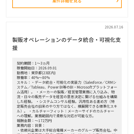
案件詳細を見る
■ 担当いただくポジション・役割
「横断タスクフォース（TF）の実質的な推進リードおよび中
身の企画検討」
単なる進捗管理（事務局型PMO）ではなく、ビジネスと
IT（AI）の両面から中身の議論に入り込み、プロジェクトを実
2026.07.16
質的にドライブさせるプレイングマネージャーとしての役割を
期待しています。
製販オペレーションのデータ統合・可視化支
■ 具体的な業務内容
援
富裕層向けセグメント戦略、KPI設計、新営業モデル設計など
の「上流企画」と、現場への落とし込み・タスクフォースの推
進を同時進行（アジャイル的）で回していただきます。
契約期間：1～3ヵ月
経営・役員クラスに対する定期的なレポーティングおよび直接
稼働開始日：2026.09.01
のディスカッション（壁打ち）への参画。
勤務地：東京都(23区内)
「バディAI」「AIロープレ」「ダッシュボード」等の最先端ツ
稼働率：40%～80%
ールの要件定義から、それを現場の営業員にどう使わせるか
スキル：・データ統合・可視化の実装力（Salesforce／CRMシ
（行動変容設計）までの定着化支援。
ステム／Tableau、Power BI等のBI・Microsoftプラットフォー
支店長やトップ営業経験を持つクライアント（証券会社側）の
ム活用）。 ・メーカーの製販／経営管理業務に入り込み、物
コアメンバーとタッグを組み、現場のリアルな知見を取り込み
流・日々の販売データを経営の意思決定に繋げる仕組みを構築
ながら実効性の高い設計を行います。
した経験。 ・システムコンサル経験。汎用性ある進め方（特
定販売会社の旧来のやり方ではなく、横展開できる標準化スキ
ル）。 ・カルチャーフィット：メーカーサイドのカルチャー
への理解。業務範囲内で柔軟な対応が可能な方。
報酬金額：～172万円
業務内容：背景：
・依頼元企業は大手総合電機メーカーのグループ販売会社。中