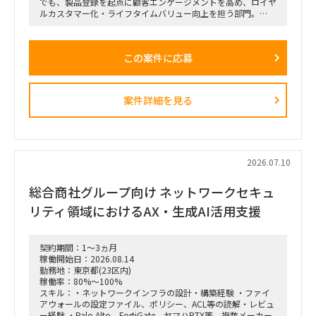
でも、製品登録を起点に顧客エンゲージメントを高め、ロイヤ
ルカスタマー化・ライフタイムバリュー向上を担う部門。
・上記組織では、従来のプロダクト別組織から、興味関心軸型
組織へ移行。
・依頼元組織はD2C（パーソナルエンターテインメントプロダ
この案件に応募
クト＝ヘッドホン・スピーカー等）を担当し、新規ビジネスの
POCを直営店・Webで現場実装する役割を担う。
・新規開発と既存カテゴリービジネスを限られたリソースで回
しきるには、土台となるオペレーション効率化・業務標準化が
案件詳細を見る
不可欠。だがその専門人材が社内におらず、既存メンバーが兼
務で対応。
依頼業務：
・データ統合／製販オペレーション。日次・週次・月次の各頻
度で売上状況を見て在庫補給を判断し、月末月初に実績を踏ま
2026.07.10
えて事業計画・販売計画を見直すサイクルを、データ統合と可
視化で回る状態にする。
総合商社グループ向け ネットワークセキュ
・様々な種類・量のデータをざっと紐解き、経営層が意思決定
リティ領域におけるAX・生成AI活用支援
しやすい形／現場でオペレーションが回る形に整理。
・この領域は依頼元組織の上位者含め「最低限の精度が担保さ
れればよい・AI化で工数削減」という合意があり、AI／BIと相
契約期間：1～3ヵ月
性が良い。1〜2ヶ月でガッツリ作り込み、担当が1人抜けても
稼働開始日：2026.08.14
成立する状態にしたい。
勤務地：東京都(23区内)
稼働率：80%～100%
スキル：・ネットワークインフラの設計・構築経験 ・ファイ
アウォールの設定ファイル、ポリシー、ACL等の読解・レビュ
ー経験 ・Palo Alto、FortiGate、ヤマハRTX等、複数メーカー