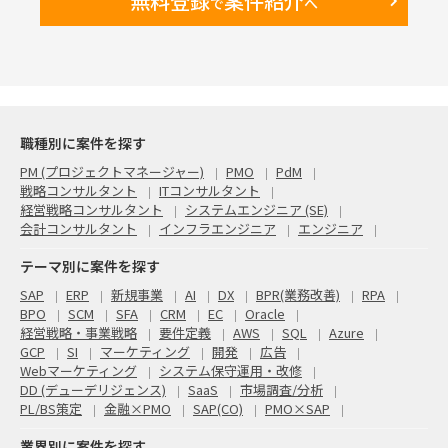
無料登録
案件紹介
で
へ
職種別に案件を探す
PM (プロジェクトマネージャー)
PMO
PdM
戦略コンサルタント
ITコンサルタント
経営戦略コンサルタント
システムエンジニア (SE)
会計コンサルタント
インフラエンジニア
エンジニア
テーマ別に案件を探す
SAP
ERP
新規事業
AI
DX
BPR(業務改善)
RPA
BPO
SCM
SFA
CRM
EC
Oracle
経営戦略・事業戦略
要件定義
AWS
SQL
Azure
GCP
SI
マーケティング
開発
広告
Webマーケティング
システム保守運用・改修
DD (デューデリジェンス)
SaaS
市場調査/分析
PL/BS策定
金融×PMO
SAP(CO)
PMO×SAP
業界別に案件を探す