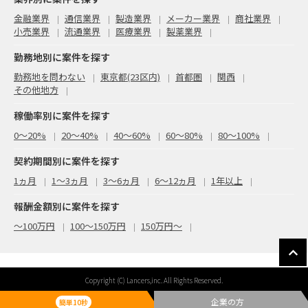
金融業界
通信業界
製造業界
メーカー業界
商社業界
小売業界
流通業界
医療業界
製薬業界
勤務地別に案件を探す
勤務地を問わない
東京都(23区内)
首都圏
関西
その他地方
稼働率別に案件を探す
0〜20%
20〜40%
40〜60%
60〜80%
80〜100%
契約期間別に案件を探す
1ヵ月
1～3ヵ月
3～6ヵ月
6～12ヵ月
1年以上
報酬金額別に案件を探す
〜100万円
100〜150万円
150万円〜
Copyright (C) Lancers,inc. All Rights Reserved.
企業の方
簡単10秒