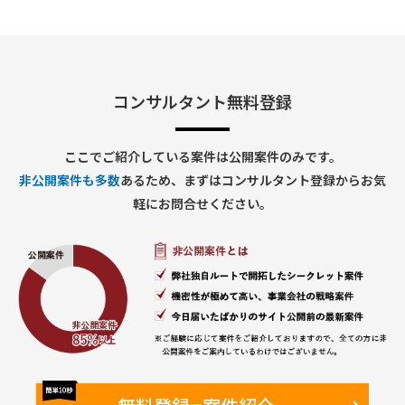
3. ベンダーマネジメント
• 開発ベンダーとの調整
• スケジュール管理
• 品質管理
• 課題・リスク管理
• 障害対応管理
コンサルタント無料登録
4. 業務部門対応
• 要件ヒアリング
• 業務整理
ここでご紹介している案件は公開案件のみです。
• システム化検討
非公開案件も多数
あるため、まずはコンサルタント登録からお気
• 利用部門との各種調整
• 利用マニュアル整備
軽にお問合せください。
■求める人物像
• 指示待ちではなく主体的に動ける方
• 複数案件を同時並行で管理できる方
• 課題を整理して関係者を巻き込める方
• 業務とシステム双方の観点で提案できる方
• ベンダー任せにせず推進できる方