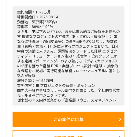
契約期間：1～3ヵ月
稼働開始日：2026.08.14
勤務地：東京都(23区内)
稼働率：80%～100%
スキル：▼以下のいずれか、または複合的なご経験をお持ちの
方 複雑なプロジェクトの推進力（Biz-IT融合・横断TF）： 単
なる進捗管理（WBS更新等）の事務局PMOではなく、複数領
域（戦略・業務・IT）が並走するプロジェクトにおいて、自ら
中身の議論に入り込み、課題解決をリードした経験 エグゼク
ティブ・コミュニケーション能力： 経営陣・役員クラスに対
する定期レポーティング、および壁打ち（ディスカッション）
の相手を務めた経験 BPR・業務プロセス設計の経験： 抽象的
な戦略を、現場が実行可能な業務フローやマニュアルに落とし
込んだ経験
報酬金額：～165万円
業務内容：■ プロジェクトの背景・ミッション
国内大手証券会社のリテール部門を対象とした、全社的な営業
モデル変革プロジェクトです。
従来型のマス向け営業から「富裕層（ウェルスマネジメント）
特化型」へのシフトを掲げ、本件は「FY26業務計画の中核施
策」として経営陣・役員クラスが直接スポンサーを務める最重
要エンゲージメントとなっています。
この案件に応募
戦略ファームが描いた絵に留まらず、組織再編、営業プロセス
設計、AIツールの導入、人材育成を同時並行で進め、現場の行
動変容までを一気通貫で実現することが本プロジェクトの最大
のミッションです。