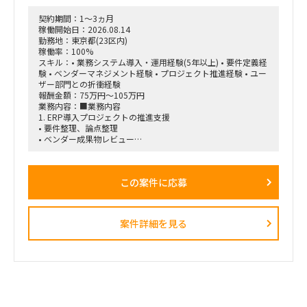
・不整合発生時のアラート機構および人間による確認フローの
契約期間：1～3ヵ月
設計
稼働開始日：2026.08.14
・AIエージェントの設計・作り込み
勤務地：東京都(23区内)
・ネットワーク知識が浅いメンバーへの説明、教育・仕組み化
稼働率：100%
・プロジェクト推進、課題整理、改善提案
スキル：• 業務システム導入・運用経験(5年以上) • 要件定義経
験 • ベンダーマネジメント経験 • プロジェクト推進経験 • ユー
■求める人物像
ザー部門との折衝経験
・プロジェクトを主体的にリードできる方
報酬金額：75万円～105万円
・不足している論点や課題を自ら発見し、改善提案まで行える
業務内容：■業務内容
方
1. ERP導入プロジェクトの推進支援
・ネットワークと生成AIの双方に知見を持ち、両領域をつなげ
• 要件整理、論点整理
て設計できる方
• ベンダー成果物レビュー
・技術的な内容を、ネットワーク知識が浅いメンバーにも分か
• 課題管理、進捗管理
りやすく説明できる方
• UAT計画・実施支援
・「なぜこの観点を確認する必要があるのか」という背景まで
• 移行計画策定支援
含めて、仕組み化・教育ができる方
この案件に応募
• 会議運営および議事録作成
■契約条件
2. 業務システム導入・刷新支援
・開始時期：2026年8月1日予定
以下システムの導入・改善案件推進
・契約期間：初回2カ月予定
案件詳細を見る
• 人事システム
※初回はトライアル的な位置付け。以降、継続の可能性あり
• Salesforce/Kintone
・稼働率：80～100％
• ワークフローシステム
・勤務形態：リモートベース
• ヘルプデスクシステム
• 入退館管理システム
• 来客管理システム
• 経費精算システム
• IT申請ワークフローなど