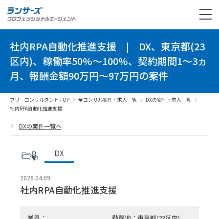
社内RPA自動化推進支援
|
DX、東京都(23
区内)、稼働率50%～100%、契約期間1～3ヵ
月、報酬金額90万円～97万円の案件
フリーコンサルタント TOP
全コンサル案件・求人一覧
DXの案件・求人一覧
社内RPA自動化推進支援
DXの案件一覧へ
DX
2026.04.09
社内RPA自動化推進支援
業界：
勤務地：東京都(23区内)