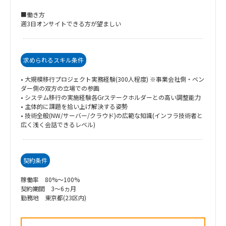
■働き方
週3日オンサイトできる方が望ましい
求められるスキル条件
• 大規模移行プロジェクト実務経験(300人程度) ※事業会社側・ベン
ダー側の双方の立場での参画
• システム移行の実施経験各Grステークホルダーとの高い調整能力
• 主体的に課題を拾い上げ解決する姿勢
• 技術全般(NW/サーバー/クラウド)の広範な知識(インフラ技術者と
広く浅く会話できるレベル)
契約条件
稼働率 80%～100%
契約期間 3～6ヵ月
勤務地 東京都(23区内)