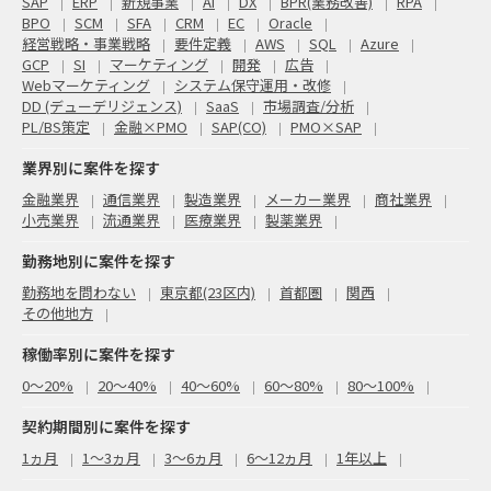
SAP
ERP
新規事業
AI
DX
BPR(業務改善)
RPA
BPO
SCM
SFA
CRM
EC
Oracle
経営戦略・事業戦略
要件定義
AWS
SQL
Azure
GCP
SI
マーケティング
開発
広告
Webマーケティング
システム保守運用・改修
DD (デューデリジェンス)
SaaS
市場調査/分析
PL/BS策定
金融×PMO
SAP(CO)
PMO×SAP
業界別に案件を探す
金融業界
通信業界
製造業界
メーカー業界
商社業界
小売業界
流通業界
医療業界
製薬業界
勤務地別に案件を探す
勤務地を問わない
東京都(23区内)
首都圏
関西
その他地方
稼働率別に案件を探す
0〜20%
20〜40%
40〜60%
60〜80%
80〜100%
契約期間別に案件を探す
1ヵ月
1～3ヵ月
3～6ヵ月
6～12ヵ月
1年以上