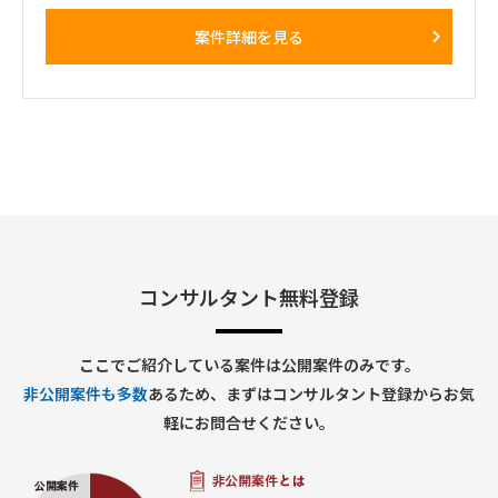
・勝田への訪問頻度は週によって変動
■ 契約期間
・訪問が発生しない週もある一方、プロジェクト中盤は週3～
案件詳細を見る
・9/1～（※可能ならば８月中からのジョインを希望）
4日程度の出張が発生する可能性あり
・プロジェクト開始直後および終了前は、出張頻度が比較的少
■ 勤務地
なくなる想定
多摩センター（※立地的に通勤が難しい場合はリモート勤務
・勝田出張以外の日はリモートワーク
可）
・必要に応じて元請会社の麹町出社
コンサルタント無料登録
ここでご紹介している案件は公開案件のみです。
非公開案件も多数
あるため、まずはコンサルタント登録からお気
軽にお問合せください。