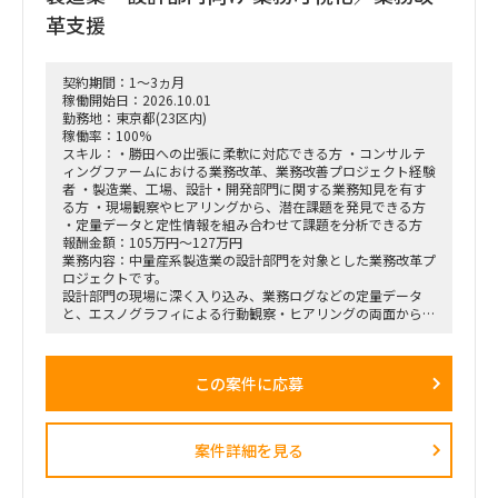
革支援
契約期間：1～3ヵ月
稼働開始日：2026.10.01
勤務地：東京都(23区内)
稼働率：100%
スキル：・勝田への出張に柔軟に対応できる方 ・コンサルテ
ィングファームにおける業務改革、業務改善プロジェクト経験
者 ・製造業、工場、設計・開発部門に関する業務知見を有す
る方 ・現場観察やヒアリングから、潜在課題を発見できる方
・定量データと定性情報を組み合わせて課題を分析できる方
報酬金額：105万円～127万円
業務内容：中量産系製造業の設計部門を対象とした業務改革プ
ロジェクトです。
設計部門の現場に深く入り込み、業務ログなどの定量データ
と、エスノグラフィによる行動観察・ヒアリングの両面から、
業務上の無駄やボトルネック、潜在的な課題を抽出します。
抽出した課題を分析・構造化したうえで、改善施策、費用対効
果、実行ロードマップを策定し、クライアントの幹部・役員層
この案件に応募
に対する改革提案および最終報告までを担います。
■業務内容
・業務ログ取得・分析を行うメーカーとの連携およびディレク
案件詳細を見る
ション
・設計部門のオフィス内における行動観察、エスノグラフィ調
査