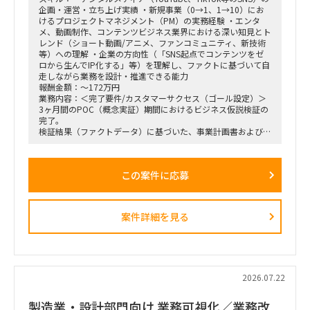
企画・運営・立ち上げ実績 ・新規事業（0→1、1→10）にお
けるプロジェクトマネジメント（PM）の実務経験 ・エンタ
メ、動画制作、コンテンツビジネス業界における深い知見とト
レンド（ショート動画/アニメ、ファンコミュニティ、新技術
等）への理解 ・企業の方向性（「SNS起点でコンテンツをゼ
ロから生んでIP化する」等）を理解し、ファクトに基づいて自
走しながら業務を設計・推進できる能力
報酬金額：～172万円
業務内容：＜完了要件/カスタマーサクセス（ゴール設定）＞
3ヶ月間のPOC（概念実証）期間におけるビジネス仮説検証の
完了。
検証結果（ファクトデータ）に基づいた、事業計画書および市
場規模予測のブラッシュアップ。
＜業務内容＞
この案件に応募
・稟議通過後の実務（POCフェーズ）におけるプロジェクト
の推進、リード。
・3ヶ月間の検証マイルストーン（ガントチャート等）の設計
および進行管理。
案件詳細を見る
・市場調査、ヒアリング対象（パートナー等）の調査・選定・
実行。
・収集したデータの分析と、それに基づいた初期仮説のアップ
デート。
・事業計画、ターゲット層の選定、市場規模の再見直し。
・週1回または隔週1回程度の定例ミーティングへの参加、お
2026.07.22
よび進捗報告。
製造業・設計部門向け 業務可視化／業務改