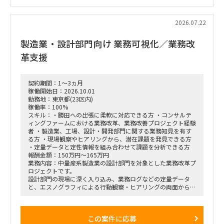
・現場担当者へのヒアリングおよび顕在・潜在課題の整理
・課題の分析、構造化およびボトルネックの特定
・改善施策および対策方針の立案
2026.07.22
・改善施策における費用対効果の試算
・実行に向けたロードマップの策定
製造業・設計部門向け 業務可視化／業務改
・幹部層への中間報告、最終報告資料の作成およびプレゼンテ
ーション
革支援
■ポジション
・エスノグラフィによる行動観察
契約期間：1～3ヵ月
・現場担当者へのヒアリング
稼働開始日：2026.10.01
・業務課題の抽出、整理、分析
勤務地：東京都(23区内)
・課題の構造化および改善施策の検討
稼働率：100%
・調査結果、分析結果の資料化
スキル：・勝田への出張に柔軟に対応できる方 ・コンサルテ
ィングファームにおける業務改革、業務改善プロジェクト経験
■契約条件
者 ・製造業、工場、設計・開発部門に関する業務知見を有す
・参画期間：2026年10月1日～2026年12月28日
る方 ・現場観察やヒアリングから、潜在課題を発見できる方
または2027年1月31日まで
・定量データと定性情報を組み合わせて課題を分析できる方
・稼働率：100％想定
報酬金額：150万円～165万円
業務内容：中量産系製造業の設計部門を対象とした業務改革プ
■勤務地・働き方
ロジェクトです。
・出張先：茨城県ひたちなか市・勝田駅周辺
設計部門の現場に深く入り込み、業務ログなどの定量データ
・勝田への訪問頻度は週によって変動
と、エスノグラフィによる行動観察・ヒアリングの両面から、
・訪問が発生しない週もある一方、プロジェクト中盤は週3～
業務上の無駄やボトルネック、潜在的な課題を抽出します。
4日程度の出張が発生する可能性あり
抽出した課題を分析・構造化したうえで、改善施策、費用対効
・プロジェクト開始直後および終了前は、出張頻度が比較的少
果、実行ロードマップを策定し、クライアントの幹部・役員層
なくなる想定
この案件に応募
に対する改革提案および最終報告までを担います。
・勝田出張以外の日はリモートワーク