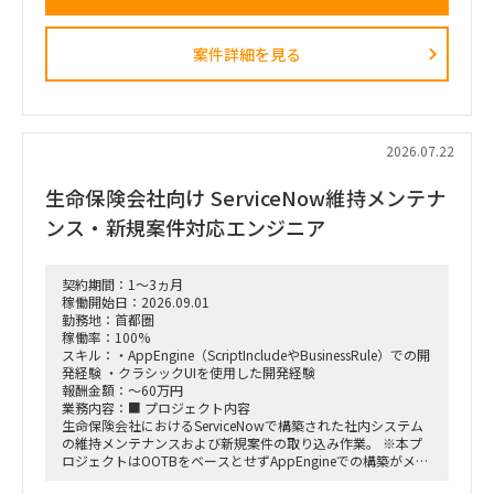
・必要に応じて元請会社の麹町出社
■業務内容
・業務ログ取得・分析を行うメーカーとの連携およびディレク
案件詳細を見る
ション
・設計部門のオフィス内における行動観察、エスノグラフィ調
査
・現場担当者へのヒアリングおよび顕在・潜在課題の整理
・課題の分析、構造化およびボトルネックの特定
・改善施策および対策方針の立案
2026.07.22
・改善施策における費用対効果の試算
・実行に向けたロードマップの策定
生命保険会社向け ServiceNow維持メンテナ
・幹部層への中間報告、最終報告資料の作成およびプレゼンテ
ーション
ンス・新規案件対応エンジニア
■ポジション
・行動観察、ヒアリング、課題分析から施策立案までの実行
契約期間：1～3ヵ月
・調査・分析結果の構造化および資料化
稼働開始日：2026.09.01
・費用対効果の試算、ロードマップ策定
勤務地：首都圏
・下位メンバーのリードおよびタスク管理
稼働率：100%
・幹部層向け報告資料の作成、プレゼンテーション支援
スキル：・AppEngine（ScriptIncludeやBusinessRule）での開
発経験 ・クラシックUIを使用した開発経験
■契約条件
報酬金額：～60万円
・参画期間：2026年10月1日～2026年12月28日
業務内容：■ プロジェクト内容
または2027年1月31日まで
生命保険会社におけるServiceNowで構築された社内システム
・稼働率：100％想定
の維持メンテナンスおよび新規案件の取り込み作業。 ※本プ
ロジェクトはOOTBをベースとせずAppEngineでの構築がメイ
■勤務地・働き方
ンとなるため、スクリプト開発が多い環境です。
・出張先：茨城県ひたちなか市・勝田駅周辺