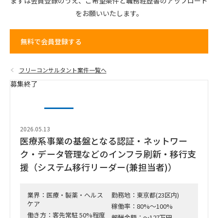
まずは会員登録のうえ、
ご希望条件と
職務経歴書の
アップロード
を
お願いいたします。
無料で会員登録する
フリーコンサルタント案件一覧へ
募集終了
2026.05.13
医療系事業の基盤となる認証・ネットワー
ク・データ管理などのインフラ刷新・移行支
援（システム移行リーダー(兼担当者)）
業界：医療・製薬・ヘルス
勤務地：東京都(23区内)
ケア
稼働率：80%～100%
働き方：客先常駐 50%程度
報酬金額：～127万円