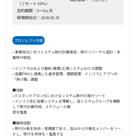
（リモート 50%）
契約期間：3～6ヵ月
稼働開始日：2026.05.25
プロジェクト内容
• 事業独立に伴うシステム移行計画策定、移行リハーサル設計・本
番移行統括
• インフラGrおよび基幹/業務/工場システムGrとの調整
• 各種PMOと連携した進捗管理、課題管理、インフラとアプリの
「架け橋」調整
■役割
• ITスタンドアロン化におけるシステム移行の実行リード
• インフラ含む各種システムを理解し、各システムグループを横断
して移行計画作成、スケジュール確
認を推進
■期待役割
• 移行Gr長を技術・実務面で支え、各Grからの兼任メンバーをリー
ドし、移行を具体化・推進する