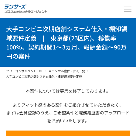
大手コンビニ次期店舗システム仕入・棚卸領
域要件定義
|
東京都(23区内)、稼働率
100%、契約期間1～3ヵ月、報酬金額～90万
円の案件
フリーコンサルタント TOP
全コンサル案件・求人一覧
大手コンビニ次期店舗システム仕入・棚卸領域要件定義
本案件については募集を終了しております。
よりフィット感のある案件を
ご紹介させていただきたく、
まずは会員登録のうえ、
ご希望条件と
職務経歴書の
アップロード
を
お願いいたします。