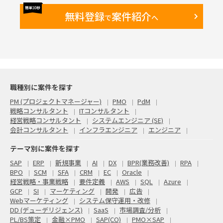
無料登録
案件紹介
で
へ
職種別に案件を探す
PM (プロジェクトマネージャー)
PMO
PdM
戦略コンサルタント
ITコンサルタント
経営戦略コンサルタント
システムエンジニア (SE)
会計コンサルタント
インフラエンジニア
エンジニア
テーマ別に案件を探す
SAP
ERP
新規事業
AI
DX
BPR(業務改善)
RPA
BPO
SCM
SFA
CRM
EC
Oracle
経営戦略・事業戦略
要件定義
AWS
SQL
Azure
GCP
SI
マーケティング
開発
広告
Webマーケティング
システム保守運用・改修
DD (デューデリジェンス)
SaaS
市場調査/分析
PL/BS策定
金融×PMO
SAP(CO)
PMO×SAP