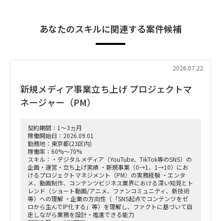
あなたのスキルに関連する案件候補
2026.07.22
新規メディア事業立ち上げ プロジェクトマ
ネージャー（PM）
契約期間：1～3ヵ月
稼働開始日：2026.09.01
勤務地：東京都(23区内)
稼働率：60%～70%
スキル：・デジタルメディア（YouTube、TikTok等のSNS）の
企画・運営・立ち上げ実績 ・新規事業（0→1、1→10）にお
けるプロジェクトマネジメント（PM）の実務経験 ・エンタ
メ、動画制作、コンテンツビジネス業界における深い知見とト
レンド（ショート動画/アニメ、ファンコミュニティ、新技術
等）への理解 ・企業の方向性（「SNS起点でコンテンツをゼ
ロから生んでIP化する」等）を理解し、ファクトに基づいて自
走しながら業務を設計・推進できる能力