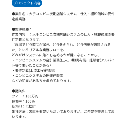
プロジェクト内容
●案件名：大手コンビニ次期店舗システム 仕入・棚卸領域の要件
定義業務
●案件概要：
作業内容 ：大手コンビニ次期店舗システムの仕入・棚卸領域の要
件定義となります。
「現場でどう商品が届き、どう数えられ、どう伝票が処理される
か」というリアルな業務フローを、
どれだけシステムに落とし込めるかが鍵になることから、
・コンビニシステムの会計業務(仕入、棚卸)有識、経験者(アルバイ
ト等で働いたことがある）
・要件定義(上流工程)経験者
・コンビニシステムの開発経験者
などの知見がある方を求めております。
●諸条件
フィー：100万円
稼働率：100％
勤務地：浜松町
出社方法：常駐を要望いただいておりますが、ご希望を交渉してま
いります。