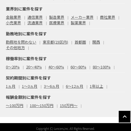
業界別に案件を探す
金融業界
通信業界
製造業界
メーカー業界
商社業界
小売業界
流通業界
医療業界
製薬業界
勤務地別に案件を探す
勤務地を問わない
東京都(23区内)
首都圏
関西
その他地方
稼働率別に案件を探す
0〜20%
20〜40%
40〜60%
60〜80%
80〜100%
契約期間別に案件を探す
1ヵ月
1～3ヵ月
3～6ヵ月
6～12ヵ月
1年以上
報酬金額別に案件を探す
〜100万円
100〜150万円
150万円〜
Copyright (C) Lancers,inc. All Rights Reserved.