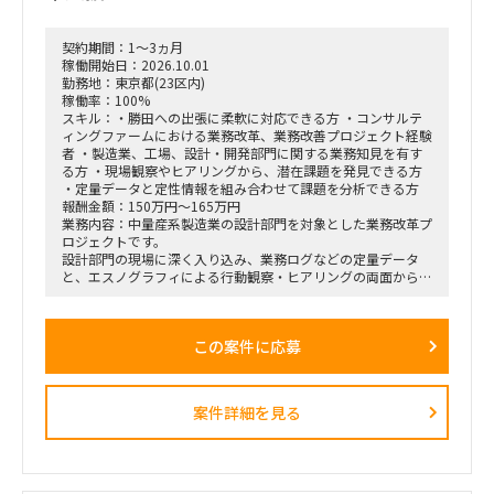
■ポジション
・エスノグラフィによる行動観察
契約期間：1～3ヵ月
・現場担当者へのヒアリング
稼働開始日：2026.10.01
・業務課題の抽出、整理、分析
勤務地：東京都(23区内)
・課題の構造化および改善施策の検討
稼働率：100%
・調査結果、分析結果の資料化
スキル：・勝田への出張に柔軟に対応できる方 ・コンサルテ
ィングファームにおける業務改革、業務改善プロジェクト経験
■契約条件
者 ・製造業、工場、設計・開発部門に関する業務知見を有す
・参画期間：2026年10月1日～2026年12月28日
る方 ・現場観察やヒアリングから、潜在課題を発見できる方
または2027年1月31日まで
・定量データと定性情報を組み合わせて課題を分析できる方
・稼働率：100％想定
報酬金額：150万円～165万円
業務内容：中量産系製造業の設計部門を対象とした業務改革プ
■勤務地・働き方
ロジェクトです。
・出張先：茨城県ひたちなか市・勝田駅周辺
設計部門の現場に深く入り込み、業務ログなどの定量データ
・勝田への訪問頻度は週によって変動
と、エスノグラフィによる行動観察・ヒアリングの両面から、
・訪問が発生しない週もある一方、プロジェクト中盤は週3～
業務上の無駄やボトルネック、潜在的な課題を抽出します。
4日程度の出張が発生する可能性あり
抽出した課題を分析・構造化したうえで、改善施策、費用対効
・プロジェクト開始直後および終了前は、出張頻度が比較的少
果、実行ロードマップを策定し、クライアントの幹部・役員層
なくなる想定
この案件に応募
に対する改革提案および最終報告までを担います。
・勝田出張以外の日はリモートワーク
・必要に応じて元請会社の麹町出社
■業務内容
・業務ログ取得・分析を行うメーカーとの連携およびディレク
案件詳細を見る
ション
・設計部門のオフィス内における行動観察、エスノグラフィ調
査
・現場担当者へのヒアリングおよび顕在・潜在課題の整理
・課題の分析、構造化およびボトルネックの特定