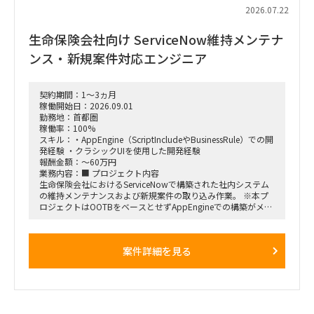
・改善施策および対策方針の立案
2026.07.22
・改善施策における費用対効果の試算
・実行に向けたロードマップの策定
生命保険会社向け ServiceNow維持メンテナ
・幹部層への中間報告、最終報告資料の作成およびプレゼンテ
ーション
ンス・新規案件対応エンジニア
■ポジション
・行動観察、ヒアリング、課題分析から施策立案までの実行
契約期間：1～3ヵ月
・調査・分析結果の構造化および資料化
稼働開始日：2026.09.01
・費用対効果の試算、ロードマップ策定
勤務地：首都圏
・下位メンバーのリードおよびタスク管理
稼働率：100%
・幹部層向け報告資料の作成、プレゼンテーション支援
スキル：・AppEngine（ScriptIncludeやBusinessRule）での開
発経験 ・クラシックUIを使用した開発経験
■契約条件
報酬金額：～60万円
・参画期間：2026年10月1日～2026年12月28日
業務内容：■ プロジェクト内容
または2027年1月31日まで
生命保険会社におけるServiceNowで構築された社内システム
・稼働率：100％想定
の維持メンテナンスおよび新規案件の取り込み作業。 ※本プ
ロジェクトはOOTBをベースとせずAppEngineでの構築がメイ
■勤務地・働き方
ンとなるため、スクリプト開発が多い環境です。
・出張先：茨城県ひたちなか市・勝田駅周辺
・勝田への訪問頻度は週によって変動
■ 契約期間
・訪問が発生しない週もある一方、プロジェクト中盤は週3～
案件詳細を見る
・9/1～（※可能ならば８月中からのジョインを希望）
4日程度の出張が発生する可能性あり
・プロジェクト開始直後および終了前は、出張頻度が比較的少
■ 勤務地
なくなる想定
多摩センター（※立地的に通勤が難しい場合はリモート勤務
・勝田出張以外の日はリモートワーク
可）
・必要に応じて元請会社の麹町出社