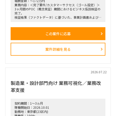
報酬金額：～172万円
業務内容：＜完了要件/カスタマーサクセス（ゴール設定）＞
3ヶ月間のPOC（概念実証）期間におけるビジネス仮説検証の
完了。
検証結果（ファクトデータ）に基づいた、事業計画書および市
場規模予測のブラッシュアップ。
＜業務内容＞
この案件に応募
・稟議通過後の実務（POCフェーズ）におけるプロジェクト
の推進、リード。
・3ヶ月間の検証マイルストーン（ガントチャート等）の設計
および進行管理。
案件詳細を見る
・市場調査、ヒアリング対象（パートナー等）の調査・選定・
実行。
・収集したデータの分析と、それに基づいた初期仮説のアップ
デート。
・事業計画、ターゲット層の選定、市場規模の再見直し。
・週1回または隔週1回程度の定例ミーティングへの参加、お
2026.07.22
よび進捗報告。
製造業・設計部門向け 業務可視化／業務改
革支援
契約期間：1～3ヵ月
稼働開始日：2026.10.01
勤務地：東京都(23区内)
稼働率：100%