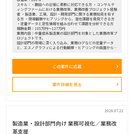
スキル：・勝田への出張に柔軟に対応できる方 ・コンサルテ
ィングファームにおける業務改革、業務改善プロジェクト経験
者 ・製造業、工場、設計・開発部門に関する業務知見を有す
る方 ・現場観察やヒアリングから、潜在課題を発見できる方
・定量データと定性情報を組み合わせて課題を分析できる方
報酬金額：105万円～127万円
業務内容：中量産系製造業の設計部門を対象とした業務改革プ
ロジェクトです。
設計部門の現場に深く入り込み、業務ログなどの定量データ
と、エスノグラフィによる行動観察・ヒアリングの両面から、
業務上の無駄やボトルネック、潜在的な課題を抽出します。
抽出した課題を分析・構造化したうえで、改善施策、費用対効
果、実行ロードマップを策定し、クライアントの幹部・役員層
この案件に応募
に対する改革提案および最終報告までを担います。
■業務内容
・業務ログ取得・分析を行うメーカーとの連携およびディレク
案件詳細を見る
ション
・設計部門のオフィス内における行動観察、エスノグラフィ調
査
・現場担当者へのヒアリングおよび顕在・潜在課題の整理
・課題の分析、構造化およびボトルネックの特定
・改善施策および対策方針の立案
2026.07.22
・改善施策における費用対効果の試算
・実行に向けたロードマップの策定
製造業・設計部門向け 業務可視化／業務改
・幹部層への中間報告、最終報告資料の作成およびプレゼンテ
ーション
革支援