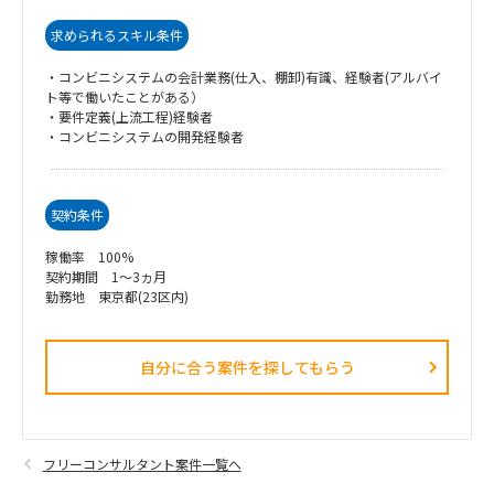
求められるスキル条件
・コンビニシステムの会計業務(仕入、棚卸)有識、経験者(アルバイ
ト等で働いたことがある）
・要件定義(上流工程)経験者
・コンビニシステムの開発経験者
契約条件
稼働率 100%
契約期間 1～3ヵ月
勤務地 東京都(23区内)
自分に合う案件を探してもらう​
フリーコンサルタント案件一覧へ