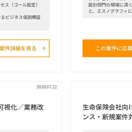
クセス（ゴール設定）
設計部門の現場に深
と、エスノグラフィ
けるビジネス仮説検証
ら、業務上の無駄や
す。
た、事業計画書および
抽出した課題を分析
効果、実行ロードマ
員層に対する改革提
案件詳細を見る
この案件に応
）におけるプロジェクト
■業務内容
・業務ログ取得・分
ントチャート等）の設
クション
・設計部門のオフィ
ナー等）の調査・選
調査
・現場担当者へのヒ
2026.07.22
づいた初期仮説のアッ
・課題の分析、構造
・改善施策および対
場規模の再見直し。
・改善施策における
可視化／業務改
生命保険会社向け 
ーティングへの参加、お
・実行に向けたロー
ンス・新規案件
・幹部層への中間報
テーション