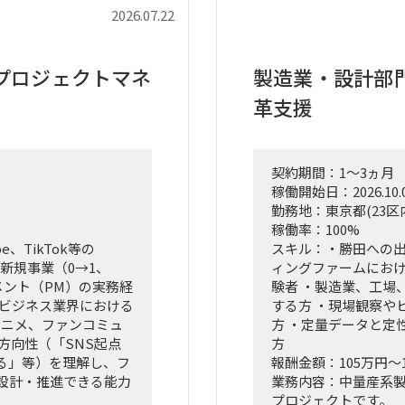
2026.07.22
プロジェクトマネ
製造業・設計部
革支援
契約期間：1～3ヵ月
稼働開始日：2026.10.
勤務地：東京都(23区
稼働率：100%
、TikTok等の
スキル：・勝田への出
新規事業（0→1、
ィングファームにお
メント（PM）の実務経
験者 ・製造業、工場
ツビジネス業界における
する方 ・現場観察や
アニメ、ファンコミュ
方 ・定量データと定
方向性（「SNS起点
方
る」等）を理解し、フ
報酬金額：105万円～
設計・推進できる能力
業務内容：中量産系
プロジェクトです。