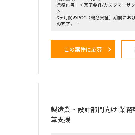
業務内容：＜完了要件/カスタマーサ
＞
3ヶ月間のPOC（概念実証）期間にお
の完了。
検証結果（ファクトデータ）に基づい
市場規模予測のブラッシュアップ。
この案件に応募
＜業務内容＞
・稟議通過後の実務（POCフェーズ
の推進、リード。
・3ヶ月間の検証マイルストーン（ガ
計および進行管理。
・市場調査、ヒアリング対象（パート
定・実行。
・収集したデータの分析と、それに基
プデート。
・事業計画、ターゲット層の選定、市
製造業・設計部門向け 業務
・週1回または隔週1回程度の定例ミ
革支援
よび進捗報告。