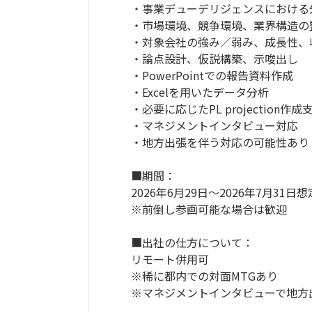
・事業デューデリジェンスにおける
・市場環境、競争環境、業界構造の
・対象会社の強み／弱み、成長性、
・論点設計、仮説構築、示唆出し
・PowerPointでの報告資料作成
・Excelを用いたデータ分析
・必要に応じたPL projection作成
・マネジメントインタビュー対応
・地方出張を伴う対応の可能性あり
■期間：
2026年6月29日～2026年7月31日想
※前倒し参画可能な場合は歓迎
■出社の仕方について：
リモート併用可
※稀に都内での対面MTGあり
※マネジメントインタビューで地方