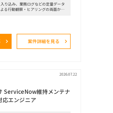
く入り込み、業務ログなどの定量データ
による行動観察・ヒアリングの両面か
ボトルネック、潜在的な課題を抽出しま
・構造化したうえで、改善施策、費用対
ップを策定し、クライアントの幹部・役
案および最終報告までを担います。
募
案件詳細を見る
析を行うメーカーとの連携およびディレ
ス内における行動観察、エスノグラフィ
アリングおよび顕在・潜在課題の整理
2026.07.22
化およびボトルネックの特定
策方針の立案
費用対効果の試算
ServiceNow維持メンテナ
ドマップの策定
対応エンジニア
告、最終報告資料の作成およびプレゼン