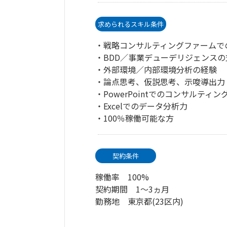
求められるスキル条件
・戦略コンサルティングファームで
・BDD／事業デューデリジェンスの
・外部環境／内部環境分析の経験
・論点思考、仮説思考、示唆導出力
・PowerPointでのコンサルティ
・Excelでのデータ分析力
・100％稼働可能な方
契約条件
稼働率 100%
契約期間 1～3ヵ月
勤務地 東京都(23区内)