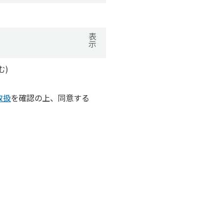
表
示
む)
取扱
を確認の上、同意する