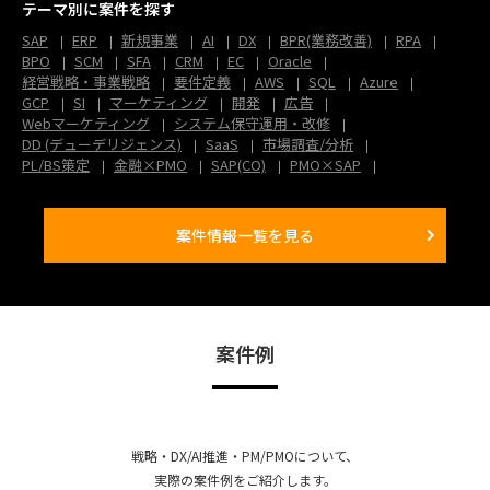
テーマ別に案件を探す
SAP
ERP
新規事業
AI
DX
BPR(業務改善)
RPA
BPO
SCM
SFA
CRM
EC
Oracle
経営戦略・事業戦略
要件定義
AWS
SQL
Azure
GCP
SI
マーケティング
開発
広告
Webマーケティング
システム保守運用・改修
DD (デューデリジェンス)
SaaS
市場調査/分析
PL/BS策定
金融×PMO
SAP(CO)
PMO×SAP
案件情報一覧を見る
案件例
戦略・DX/AI推進・PM/PMOについて、
実際の案件例をご紹介します。