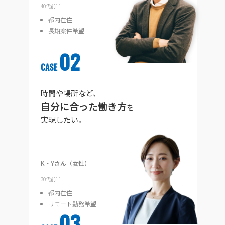
40代前半
都内在住
長期案件希望
02
CASE
時間や場所など、
自分に合った働き方
を
実現したい。
K・Yさん（女性）
30代前半
都内在住
リモート勤務希望
03