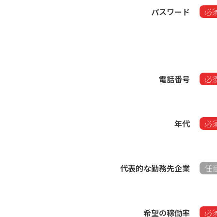
パスワード
必
電話番号
必
年代
必
代表的な勤務先企業
任
希望の稼働率​
必