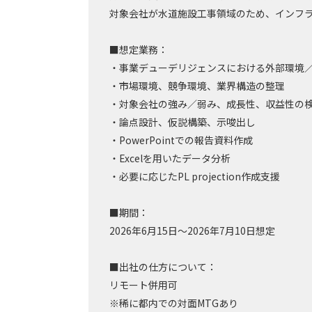
対象会社が水道施設工事領域のため、インフ
■想定業務：
・事業デューデリジェンスにおける外部環境
・市場環境、競争環境、業界構造の整理
・対象会社の強み／弱み、成長性、収益性の
・論点設計、仮説構築、示唆出し
・PowerPointでの報告資料作成
・Excelを用いたデータ分析
・必要に応じたPL projection作成支援
■期間：
2026年6月15日～2026年7月10日想定
■出社の仕方について：
リモート併用可
※稀に都内での対面MTGあり