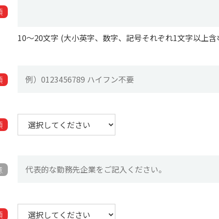
須
10〜20文字 (大小英字、数字、記号それぞれ1文字以上含
須
須
意
須