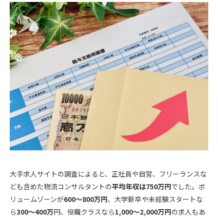
大手求人サイトの調査によると、正社員や自営、フリーランスな
ども含めた物流コンサルタントの
平均年収は750万円
でした。ボ
リュームゾーンが
600～800万円
、大学新卒や未経験スタートな
ら
300～400万
円、役職クラスなら
1,000～2,000万円
の求人もあ