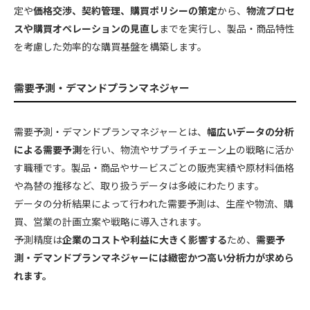
定や
価格交渉、契約管理、購買ポリシーの策定
から、
物流プロセ
スや購買オペレーションの見直し
までを実行し、製品・商品特性
を考慮した効率的な購買基盤を構築します。
需要予測・デマンドプランマネジャー
需要予測・デマンドプランマネジャーとは、
幅広いデータの分析
による需要予測
を行い、物流やサプライチェーン上の戦略に活か
す職種です。製品・商品やサービスごとの販売実績や原材料価格
や為替の推移など、取り扱うデータは多岐にわたります。
データの分析結果によって行われた需要予測は、生産や物流、購
買、営業の計画立案や戦略に導入されます。
予測精度は
企業のコストや利益に大きく影響する
ため、
需要予
測・デマンドプランマネジャーには緻密かつ高い分析力が求めら
れます。