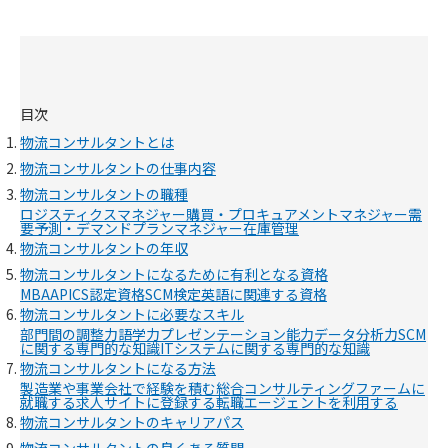
目次
物流コンサルタントとは
物流コンサルタントの仕事内容
物流コンサルタントの職種
ロジスティクスマネジャー
購買・プロキュアメントマネジャー
需
要予測・デマンドプランマネジャー
在庫管理
物流コンサルタントの年収
物流コンサルタントになるために有利となる資格
MBA
APICS認定資格
SCM検定
英語に関連する資格
物流コンサルタントに必要なスキル
部門間の調整力
語学力
プレゼンテーション能力
データ分析力
SCM
に関する専門的な知識
ITシステムに関する専門的な知識
物流コンサルタントになる方法
製造業や事業会社で経験を積む
総合コンサルティングファームに
就職する
求人サイトに登録する
転職エージェントを利用する
物流コンサルタントのキャリアパス
物流コンサルタントの良くある質問