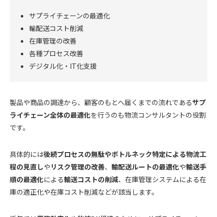
サプライチェーンの最適化
輸配送コスト削減
在庫管理の改善
各種プロセス改善
デジタル化・IT化支援
製品や商品の調達から、顧客のもとへ届くまでの流れである
サプ
ライチェーン全体の最適化
を行うのも物流コンサルタントの役割
です。
具体的には
後続プロセスの無駄やボトルネック特定による物流工
程の見直し
や
リスク管理の改善
、
輸配送ルートの最適化
や
輸送手
順の最適化
による
輸送コストの削減
、在庫管理システムによる在
庫の適正化や在庫コスト削減などが該当します。