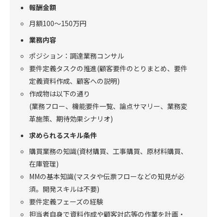
報酬金額
月額100～150万円
業務内容
ポジション：調達業務コンサル
要件定義タスクの推進(顧客要件のとりまとめ、要件
定義資料作成、顧客への説明)
作成物は以下の通り
(業務フロー、機能要件一覧、論点サマリー、業務変
革施策、期待効果シナリオ)
求められるスキル条件
購買業務の知識(資材購買、工事購買、原材料購買、
在庫管理)
MMの基本知識(マスタや伝票フローなどの知見が必
須。開発スキルは不要)
要件定義フェーズの経験
担当者自身で資料作成や顧客対応等の作業を計画・