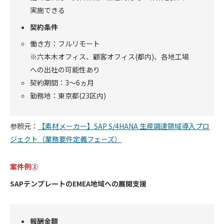
実施できる
契約条件
働き方：フルリモート
※六本木オフィス、顧客オフィス(都内)、各地工場
への出社の可能性あり
契約期間：3～6ヵ月
勤務地：東京都(23区内)
参照元：
【素材メーカー】SAP S/4HANA 生産調達領域導入プロ
ジェクト（業務要件定義フェーズ）
案件例②
SAPテンプレートのEMEA地域への展開支援
報酬金額