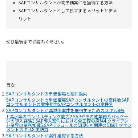
SAPコンサルタントが高単価案件を獲得する方法
SAPコンサルタントとして独立するメリットとデメ
リット
ぜひ最後までお読みください。
目次
SAPコンサルタントの単価相場と案件動向
SAPコンサルタントの単価相場
SAPコンサルタントの案件数
SAP
コンサルタントの案件動向
SAPコンサルタントの案件例
SAPコンサルタントが高単価案件を獲得するためのスキル8選
1.高水準のコンサルティング能力
2.SAPやその他業務系パッケー
ジの導入経験
3.SAP導入案件における全工程の経験
4.クライアン
ト業界の業務知識
5.SAPモジュールの知見
6.AI関連の知識
7.マネジ
メントスキル
8.英語力
SAPコンサルタントが案件獲得する方法