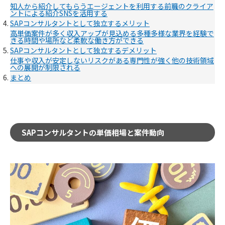
知人から紹介してもらう
エージェントを利用する
前職のクライア
ントによる紹介
SNSを活用する
SAPコンサルタントとして独立するメリット
高単価案件が多く収入アップが見込める
多種多様な業界を経験で
きる
時間や場所など柔軟な働き方ができる
SAPコンサルタントとして独立するデメリット
仕事や収入が安定しないリスクがある
専門性が強く他の技術領域
への展開が制限される
まとめ
SAPコンサルタントの単価相場と案件動向