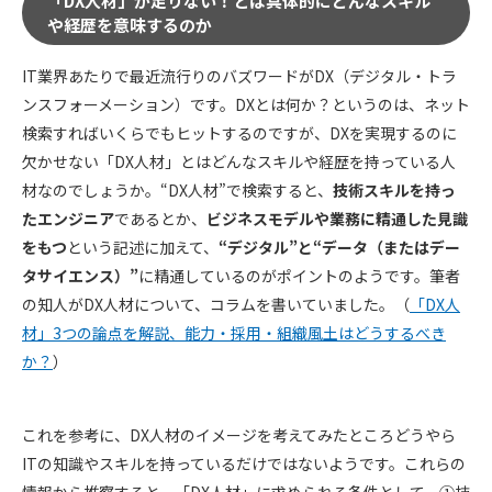
「DX人材」が足りない！とは具体的にどんなスキル
や経歴を意味するのか
IT業界あたりで最近流行りのバズワードがDX（デジタル・トラ
ンスフォーメーション）です。DXとは何か？というのは、ネット
検索すればいくらでもヒットするのですが、DXを実現するのに
欠かせない「DX人材」とはどんなスキルや経歴を持っている人
材なのでしょうか。“DX人材”で検索すると、
技術スキルを持っ
たエンジニア
であるとか、
ビジネスモデルや業務に精通した見識
をもつ
という記述に加えて、
“デジタル”と“データ（またはデー
タサイエンス）”
に精通しているのがポイントのようです。筆者
の知人がDX人材について、コラムを書いていました。（
「DX人
材」3つの論点を解説、能力・採用・組織風土はどうするべき
か？
）
これを参考に、DX人材のイメージを考えてみたところどうやら
ITの知識やスキルを持っているだけではないようです。これらの