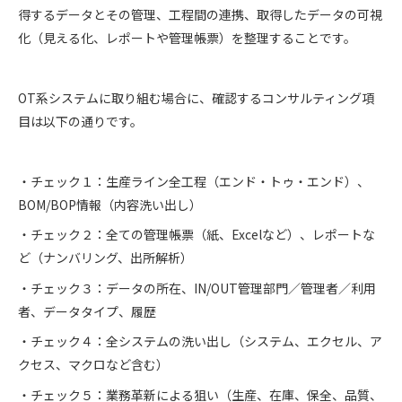
得するデータとその管理、工程間の連携、取得したデータの可視
化（見える化、レポートや管理帳票）を整理することです。
OT系システムに取り組む場合に、確認するコンサルティング項
目は以下の通りです。
・チェック１：生産ライン全工程（エンド・トゥ・エンド）、
BOM/BOP情報（内容洗い出し）
・チェック２：全ての管理帳票（紙、Excelなど）、レポートな
ど（ナンバリング、出所解析）
・チェック３：データの所在、IN/OUT管理部門／管理者／利用
者、データタイプ、履歴
・チェック４：全システムの洗い出し（システム、エクセル、ア
クセス、マクロなど含む）
・チェック５：業務革新による狙い（生産、在庫、保全、品質、