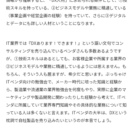
情報から推察すると、「DX人材」に求められる条件として、①技
術スキルを持っている、②ビジネスモデルや業務に精通している
（事業企画や経営企画の経験）を持っていて、さらに③デジタル
とデータにも詳しい人材ということになります。
IT業界では『DXあります！できます！』という謳い文句でコン
サルティングを売り込んでいるベンダさんも多数あるようです
が、①技術スキルはあるとしても、お客様企業や所属する業界の
②ビジネスモデルや業務に精通しているようには思えません。も
ちろん、そういう人も居ますが、希少だと思います。ぶっちゃけ
ITベンダ向けの勉強会で、メーカー時代に培った知識と経験か
ら、製造業や流通業の業界勉強会を何度もやり、実際に企業のマ
ーケティングや製品開発に関わったりした経験から考えて、ITベ
ンダに所属していて業界専門知識やその具体的な業務について知
っている人は多くないと言えます。ITベンダの大半は、DXという
枕詞で自社製品を売り込みたいというのが本音でしょう。