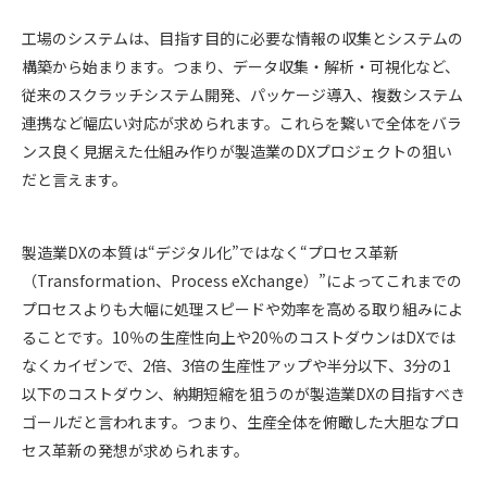
工場のシステムは、目指す目的に必要な情報の収集とシステムの
構築から始まります。つまり、データ収集・解析・可視化など、
従来のスクラッチシステム開発、パッケージ導入、複数システム
連携など幅広い対応が求められます。これらを繋いで全体をバラ
ンス良く見据えた仕組み作りが製造業のDXプロジェクトの狙い
だと言えます。
製造業DXの本質は“デジタル化”ではなく“プロセス革新
（Transformation、Process eXchange）”によってこれまでの
プロセスよりも大幅に処理スピードや効率を高める取り組みによ
ることです。10％の生産性向上や20％のコストダウンはDXでは
なくカイゼンで、2倍、3倍の生産性アップや半分以下、3分の1
以下のコストダウン、納期短縮を狙うのが製造業DXの目指すべき
ゴールだと言われます。つまり、生産全体を俯瞰した大胆なプロ
セス革新の発想が求められます。