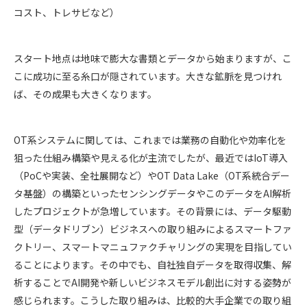
コスト、トレサビなど）
スタート地点は地味で膨大な書類とデータから始まりますが、こ
こに成功に至る糸口が隠されています。大きな鉱脈を見つけれ
ば、その成果も大きくなります。
OT系システムに関しては、これまでは業務の自動化や効率化を
狙った仕組み構築や見える化が主流でしたが、最近ではIoT導入
（PoCや実装、全社展開など）やOT Data Lake（OT系統合デー
タ基盤）の構築といったセンシングデータやこのデータをAI解析
したプロジェクトが急増しています。その背景には、データ駆動
型（データドリブン）ビジネスへの取り組みによるスマートファ
クトリー、スマートマニュファクチャリングの実現を目指してい
ることによります。その中でも、自社独自データを取得収集、解
析することでAI開発や新しいビジネスモデル創出に対する姿勢が
感じられます。こうした取り組みは、比較的大手企業での取り組