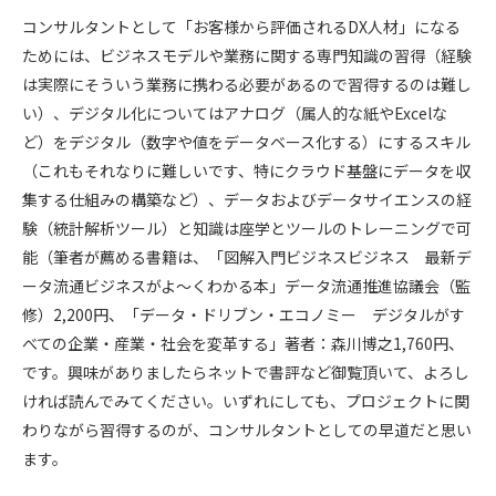
コンサルタントとして「お客様から評価されるDX人材」になる
ためには、ビジネスモデルや業務に関する専門知識の習得（経験
は実際にそういう業務に携わる必要があるので習得するのは難し
い）、デジタル化についてはアナログ（属人的な紙やExcelな
ど）をデジタル（数字や値をデータベース化する）にするスキル
（これもそれなりに難しいです、特にクラウド基盤にデータを収
集する仕組みの構築など）、データおよびデータサイエンスの経
験（統計解析ツール）と知識は座学とツールのトレーニングで可
能（筆者が薦める書籍は、「図解入門ビジネスビジネス 最新デ
ータ流通ビジネスがよ～くわかる本」データ流通推進協議会（監
修）2,200円、「データ・ドリブン・エコノミー デジタルがす
べての企業・産業・社会を変革する」著者：森川博之1,760円、
です。興味がありましたらネットで書評など御覧頂いて、よろし
ければ読んでみてください。いずれにしても、プロジェクトに関
わりながら習得するのが、コンサルタントとしての早道だと思い
ます。