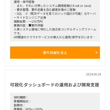
運用・保守経験
【募集要員】
また、それに付帯したシステム開発経験(C#.net or Java)
・Azure技術者：1名
・要求整理、要件定義を含む顧客折衝のご経験
・Snowfrake技術者：1名
・SQL ※（既存データを見てロジック設計が可能）なサーバ
ーサイドエンジニア出身
報酬金額：～150万円
業務内容：■案件詳細
人事システム領域に特化した独立系コンサルティングファーム
です。
HR関連のクラウドサービスの導入から運用/保守を行います。
BIG4出身者等も在籍しており、今回の増員では
システム導入に関するコンサルティング業務全般を担当してい
ただきます。
案件詳細を見る
フルリモ/フルフレックスのため、柔軟な働き方ができます。
■勤務地：フルリモート（応相談）
・PC貸与有り
・地方不可
2024.06.26
可視化ダッシュボードの運用および開発支援
契約期間：
稼働開始日：
勤務地：
稼働率：80%～100%