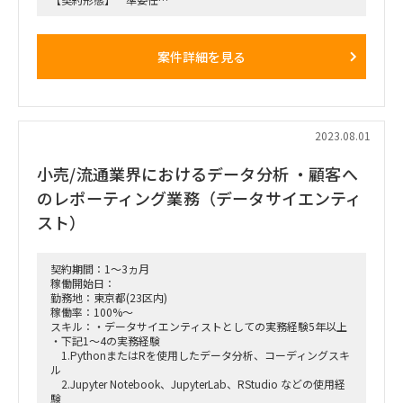
【精算】固定（過去実績７年間で200H超えたのは1回のみ）
案件詳細を見る
2023.08.01
小売/流通業界におけるデータ分析 ・顧客へ
のレポーティング業務（データサイエンティ
スト）
契約期間：1～3ヵ月
稼働開始日：
勤務地：東京都(23区内)
稼働率：100%～
スキル：・データサイエンティストとしての実務経験5年以上
・下記1～4の実務経験
1.PythonまたはRを使用したデータ分析、コーディングスキ
ル
2.Jupyter Notebook、JupyterLab、RStudio などの使用経
験