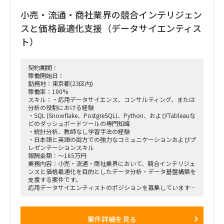
小売・流通・商社業界の競合インテリジェン
【業務内容】
既存データ基盤（AWS）の評価・改善提案
スと価格最適化支援（データサイエンティス
データレイク活用状況の整理、DWH拡張の方向性検討
データ定義・品質・権限管理等の整理（データマネジメント観
ト）
点）
データ活用推進に向けた社内アドバイス・壁打ち
将来的なAI活用（成績予測等）を見据えた構想支援
契約期間：
※ 実装中心ではなく、評価・設計・示唆出しがメイン
稼働開始日：
勤務地：東京都(23区内)
【必須スキル】
稼働率：100%
データ活用／分析プロジェクト経験
スキル：・応用データサイエンス、コンサルティング、または
SQLを用いたデータ理解・分析スキル
分析の役割における経験
データ基盤（DWH／データレイク）の基本知識
・SQL (Snowflake、PostgreSQL)、Python、およびTableauな
関係者と議論しながら整理できるコミュニケーション力
どのダッシュボードツールの専門知識
・統計分析、教師なし学習手法の経験
【歓迎スキル】
・日本語と英語の両方での強力なコミュニケーションおよびプ
AWSでのデータ基盤知見
レゼンテーションスキル
データマネジメント／ガバナンス経験
報酬金額：～165万円
データ活用組織立ち上げ支援経験
業務内容：小売・流通・商社業界において、競合インテリジェ
機械学習・予測分析の構想／PoC経験
ンスと価格最適化を目的としたデータ分析・データ基盤構築を
支援する案件です。
【稼働条件】
応用データサイエンティストのポジションを募集しています。
形態：業務委託
【開発環境】
稼働：週2〜3日
SQL (Snowflake, PostgreSQL), Python, Tableau, Airflow, dbt,
勤務：常駐（東京都千代田区・水道橋）
Prefect, GCP
対象：社内向け（小規模チーム）
案件詳細を見る
【作業内容】