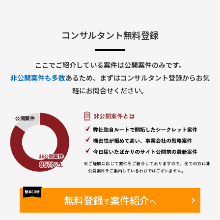
参画形態：コロナ終息迄は原則リモート 以降オンサイト(新
宿)になる可能性も有り
期間：即日(応相談)～長期 初回1ヶ月契約、以降長期 ※長
期参画可能な方
コンサルタント無料登録
ここでご紹介している案件は公開案件のみです。
非公開案件も多数
あるため、まずはコンサルタント登録からお気
軽にお問合せください。
無料登録
案件紹介
で
へ