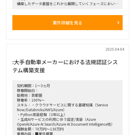
Pythonでのシステム構築・運用
構築したデータ基盤をこれから展開していくフェーズにおい
IFロジック（データ変換、エラー処理など）の実装
て、活用提案をするだけ
CSV、XML、JSON形式のデータを読み書きし、処理
ではなく、導入した事業会社側が自らデータ基盤を活用できる
よう従業員教育プログラムを設
案件詳細を見る
計、実施します。
また、各種問い合わせに対応し、必要に応じて機能追加などに
応じます。
※業務例
・データ分析結果を元にした活用提案を行い、ビジネスの意思
決定をサポート
2025.04.04
・新規サービス・データ活用の導入検証
・社内を含むグループ各社のサポートや教育
:大手自動車メーカーにおける法規認証シス
・分析基盤の構築のためのデータの加工や整理、統合
・CDP・BIなどのデータ基盤上でのプロダクトの展開、機能追
テム構築支援
加、サポート
期間：即日～長期
契約期間：1～3ヵ月
勤務地：海浜幕張、リモート併用（出社週2程度）
稼働開始日：
勤務地：首都圏
稼働率：100%～
スキル：・クラウドサービスに関する基礎知識（Service
Now/Databricks/AWS/Azure）
・Python実装経験（3年以上）
・生成AIサービスの利用に伴う設定/実装（Azure
OpenAI/Azure AI Search/Azure AI Document Intelligence他）
報酬金額：70万円～130万円
業務内容：■案件概要