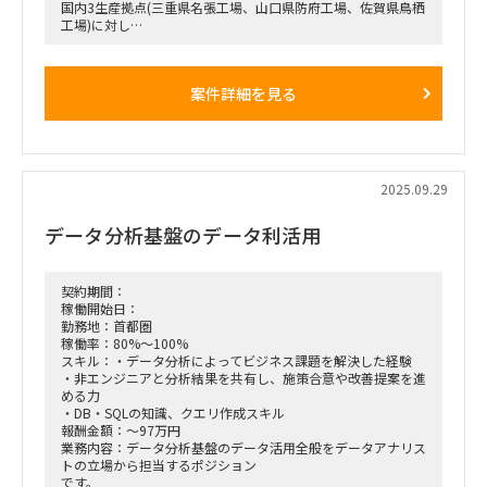
国内3生産拠点(三重県名張工場、山口県防府工場、佐賀県鳥栖
工場)に対し
新ERP(生産管理システム)、生産スケジューラー・MESシステ
ム・BIツール、その他周辺ツールの導入を進めています。
現在は7月から開始した外部結合テストは実施済みで、
案件詳細を見る
後続のスケジュールとしては総合テスト(10月～11月)、
UAT(12月～1月)実施後、26年2月に稼働予定です。
特にMESシステム(i-reporter)、BIツール、各システム間IF等の
領域において
エンド企業のIT部門の人員不足により本番稼働後の保守を一定
期間～長期で担当いただける方を探しています。
2025.09.29
本番稼働前から一部機能の構築・テスト支援にも入っていただ
き、稼働後のスムーズな保守体制に移行できるようにしたいと
データ分析基盤のデータ利活用
考えています。
【お任せしたい領域は以下のいずれか】
本件、2名の募集になりますので、以下得意な領域でご支援い
契約期間：
ただけますと幸いです。
稼働開始日：
1、i-Reporterの保守
勤務地：首都圏
システム間連携としては、API連携（REST/SOAP）、
稼働率：80%～100%
CSV/XMLを使用
スキル：・データ分析によってビジネス課題を解決した経験
帳票作成はExcelベース
・非エンジニアと分析結果を共有し、施策合意や改善提案を進
2、BI(Aurora、Tableau)の保守
める力
Tableau画面の設計・実装
・DB・SQLの知識、クエリ作成スキル
DBから必要なデータを抽出・加工
報酬金額：～97万円
データ間の関係性（リレーション、結合）やテーブル構造を
業務内容：データ分析基盤のデータ活用全般をデータアナリス
理解・設計
トの立場から担当するポジション
3、IFの保守
です。