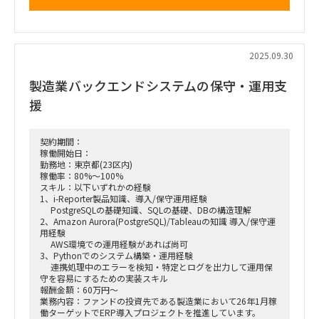
・高度な価格モデルを構築し、競合インテリジェンスと価格最
適化を推進
・分析に基づいた実行可能な戦略的インサイトを、エグゼクテ
ィブ向けに提示
・クライアントと連携し、データ活用を通じたビジネス変革を
2025.09.30
主導
製造業バックエンドシステムの保守・運用支
援
契約期間：
稼働開始日：
勤務地：東京都(23区内)
稼働率：80%～100%
スキル：以下いずれかの経験
1、i-Reporter製品知識、導入/保守運用経験
PostgreSQLの基礎知識、SQLの基礎、DBの構造理解
2、Amazon Aurora(PostgreSQL)/Tableauの知識 導入/保守運
用経験
AWS環境での運用経験があれば尚可
3、Pythonでのシステム構築・運用経験
連携処理中のエラーを検知・特定とログを出力して運用保
守を容易にするための実装スキル
報酬金額：60万円～
業務内容：ファンドの投資先である製造業において26年1月稼
働ターゲットでERP導入プロジェクトを推進しています。