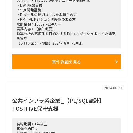
スキル：・Tableauのダッシュボード構築経験
・DWH構築支援
・SQL開発経験
・BIツールの技術スキルをお持ちの方
・PM／PLポジションの経験のある方
報酬金額：100万～150万円
業務内容：【案件概要】
採算分析の高度化を目的とするTableauダッシュボードの構築
を実施
【プロジェクト期間】2024年8月～9月末
案件詳細を見る
2024.06.20
公共インフラ系企業_【PL/SQL設計】
POSITIVE保守支援
契約期間：1年以上
稼働開始日：