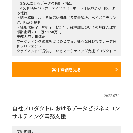
3.SQLによるデータの集計・抽出
4.分析結果のレポーティング（レポート作成および口頭によ
る報告）
・統計解析における幅広い知識（多変量解析、ベイズモデリン
グ、時系列解析）
・線形代数学、解析学、統計学、確率論についての基礎的理解
報酬金額：100万～150万円
業務内容：■概要
マーケティング領域をはじめとする、様々な分野でのデータ分
析プロジェクト
クライアントが提供しているマーケティング支援プロダクト
は、過去の出稿実績からメディアごとの
広告効果を推定し、広告効果に基づいて広告予算配分やマーケ
ティング戦略を立てられるように支援するもの。
案件詳細を見る
このマーケティング支援プロダクトを導入しているユーザーの
課題解決の為に、ユーザーの保有するデータを個別のプロジェ
クトとして分析も実施。
今回は、この個別のプロジェクトを推進できるデータサイエン
ティストを募集
■想定業務
2022.07.11
・課題に応じた効果的な統計解析手法の選定
・ユーザー保有データの収集および統計解析に適した形への集
自社プロダクトにおけるデータビジネスコン
計、成形
・アルゴリズム作成～精度検証～パラメータ最適化
サルティング業務支援
・検証結果を踏まえたアルゴリズムのカスタマイズ、高度化
・ユーザーへのレポーティング
・ジュニアデータサイエンティスト人材の育成
担当業務：データサイエンティスト
契約期間：