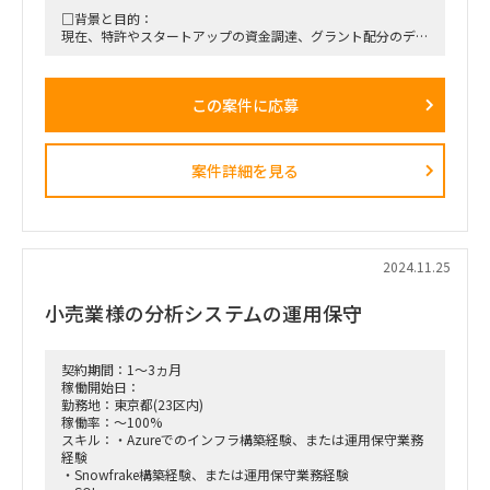
□背景と目的：
現在、特許やスタートアップの資金調達、グラント配分のデー
タを分析し、
レポートを作成するプロジェクトを進めており、コンサルタン
トとテクノロジーアナリストがチームを組んでいますが、
この案件に応募
アナリスト側の人的リソースが不足しており、追加メンバーを
募集。
データベースからのデータ抽出と前処理を通じて、分析可能な
レポートを効率的に作成すること。
案件詳細を見る
□作業内容：
・弊社のデータベースから検索式を用いて、特許、スタートア
ップの資金調達額、グラント配分額などのランキングを抽出
・抽出されたデータの前処理と加工を行い、分析しやすい形に
整える
2024.11.25
・必要に応じて特許内容の確認作業
小売業様の分析システムの運用保守
■働き方/勤務場所：フルリモート
契約期間：1～3ヵ月
稼働開始日：
勤務地：東京都(23区内)
稼働率：～100%
スキル：・Azureでのインフラ構築経験、または運用保守業務
経験
・Snowfrake構築経験、または運用保守業務経験