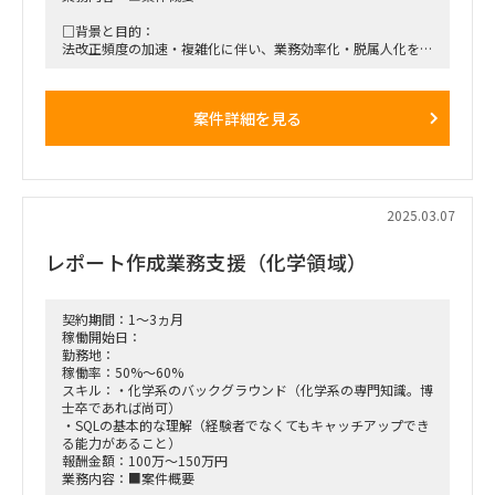
□背景と目的：
法改正頻度の加速・複雑化に伴い、業務効率化・脱属人化を目
的に法規認証システムの構築プロジェクトが発足
□プロジェクト概要：
案件詳細を見る
生成AIを活用して、法令情報の自動化・効率化の機能（収集・
加工・検索・相談等）開発をしていく
□作業内容：
・検証テーマに対して生成AIサービス等を使用した実現性の検
証を行い、
2025.03.07
精度結果や改善課題等を報告資料として取りまとめる
（検証テーマ例：文書の自動分類・関連文書の探索・第三言語
レポート作成業務支援（化学領域）
への翻訳など）
■稼働開始日：2025年5月中旬 ～ 2025年7月末
契約期間：1～3ヵ月
■稼働率：100％
稼働開始日：
勤務地：
■働き方/勤務場所：基本リモート
稼働率：50%～60%
スキル：・化学系のバックグラウンド（化学系の専門知識。博
■募集人数：3名
士卒であれば尚可）
・SQLの基本的な理解（経験者でなくてもキャッチアップでき
■面談回数：2回
る能力があること）
報酬金額：100万～150万円
業務内容：■案件概要