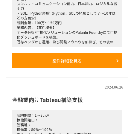
スキル：・コミュニケーション能力、日本語力、ロジカルな説
明力
・SQL、Python経験（Python、SQLの経験として７～10年ほ
どの方目安）
報酬金額：100万～150万円
業務内容：【案件概要】
データ分析/可視化ソリューションのPalantir Foundryにて可視
化ダッシュボードを構築。
既存ベンダから運用、及び開発ノウハウを引継ぎ、その後の運
用及び既存ダッシュボード改修開発の支援。
【プロジェクト期間】7月～
案件詳細を見る
2024.06.26
金融業向けTableau構築支援
契約期間：1～3ヵ月
稼働開始日：
勤務地：
稼働率：80%～100%