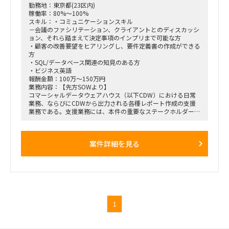
勤務地：東京都(23区内)
稼働率：80%～100%
スキル：・コミュニケーションスキル
－会議のファシリテーション、クライアントとのディスカッシ
ョン、それら踏まえて決定事項のインプリまで可能な方
・顧客の改善要望をヒアリングし、要件定義書の作成ができる
方
・SQL/データベース関連の知見のある方
・ビジネス英語
報酬金額：100万～150万円
業務内容：【先方SOWより】
コマーシャルデータウェアハウス（以下CDW）における日常
業務、ならびにCDWから出力される各種レポート作成の支援
業務である。支援業務には、本件の重要なステークホルダーへ
の質疑応答、問題発生時の原因調査、ならびにレポートの品質
管理業務を含む。
案件詳細を見る
【案件依頼時の内容】
・製薬会社のビジネスチームのニーズをヒアリングした上で要
件定義/資料化し、インドの開発者への落し込みを行う
・進捗管理、ベンダー管理、課題管理等のPMO業務 ※PMO
業務は全体の25％程度です
・テスティング
・追加機能テスト
・不具合調査進捗報告
1
・問合せ対応
※3ヶ月毎に追加機能