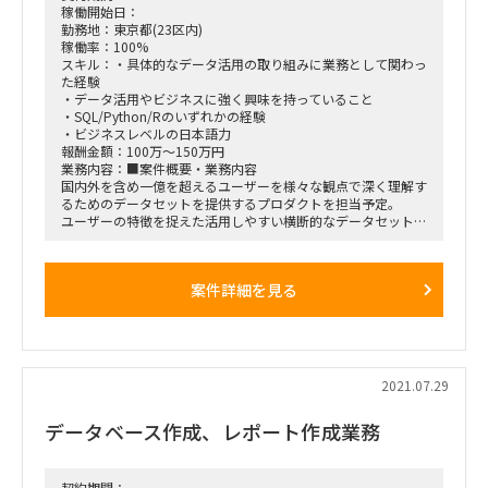
■期間
稼働開始日：
ASAP~中長期
勤務地：東京都(23区内)
■勤務地
稼働率：100%
リモート（打ち合わせの設定状況などに応じて1～2回/月に六
スキル：・具体的なデータ活用の取り組みに業務として関わっ
本木への出社の可能性あり）
た経験
※12:00～17:00をコアタイムとして8h/日以上の勤務
・データ活用やビジネスに強く興味を持っていること
・SQL/Python/Rのいずれかの経験
・ビジネスレベルの日本語力
報酬金額：100万～150万円
業務内容：■案件概要・業務内容
国内外を含め一億を超えるユーザーを様々な観点で深く理解す
るためのデータセットを提供するプロダクトを担当予定。
ユーザーの特徴を捉えた活用しやすい横断的なデータセットを
整えることを目指す。
全社的なデータ活用を推進するためのシステム構築において、
データ戦略を柱として、必要となる機能や環境をバランスよく
案件詳細を見る
デザインする。
ビジネスにおけるデータ活用の推進が専門分野となる。社内
外・国内外の両方の事業の状況に精通し、自社の事業部門に対
する
コミュニケーションの窓口となり、事業に必要なデータ活用の
方法や具体的な進め方をディスカッションを通じて企画し、
2021.07.29
事業目標の達成（事業KPIの向上）や事業の成長に貢献する役
割を担う。
データベース作成、レポート作成業務
○当該ポジションの魅力
・膨大なデータの分析により、事業の発展や改善に役立てる材
料が豊富にある
契約期間：