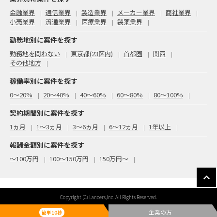
金融業界
通信業界
製造業界
メーカー業界
商社業界
小売業界
流通業界
医療業界
製薬業界
勤務地別に案件を探す
勤務地を問わない
東京都(23区内)
首都圏
関西
その他地方
稼働率別に案件を探す
0〜20%
20〜40%
40〜60%
60〜80%
80〜100%
契約期間別に案件を探す
1ヵ月
1～3ヵ月
3～6ヵ月
6～12ヵ月
1年以上
報酬金額別に案件を探す
〜100万円
100〜150万円
150万円〜
Copyright (C) Lancers,inc. All Rights Reserved.
企業の方
簡単10秒