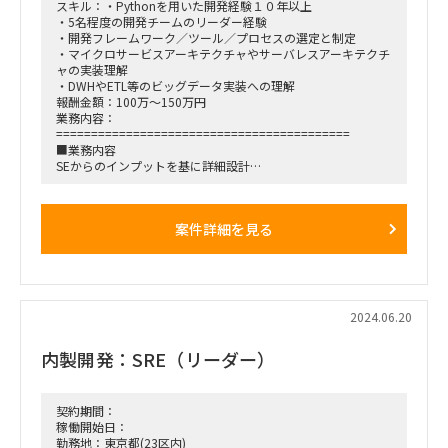
スキル：・Pythonを用いた開発経験１０年以上
・5名程度の開発チームのリーダー経験
・開発フレームワーク／ツール／プロセスの選定と制定
・マイクロサービスアーキテクチャやサーバレスアーキテクチ
ャの実装理解
・DWHやETL等のビッグデータ実装への理解
報酬金額：100万～150万円
業務内容：
==========================================
■業務内容
SEからのインプットを基に詳細設計
ETLコーディング
ワークフローシナリオ実装
UT観点項目作成
案件詳細を見る
UTスクリプト作成
UT実施
必要に応じてシミュレーター・スタブ開発
■開始時期
即日
2024.06.20
■備考
内製開発：SRE（リーダー）
必要スキルに加え、現状稼働しているメンバーの以下のスキル
要件を満たすこと
●現状のメンバースキル
・Pythonを用いた開発経験５年以上
契約期間：
・Pandasライブラリを用いた開発経験
稼働開始日：
・Data Pipeline構築経験（ETL開発経験）
勤務地：東京都(23区内)