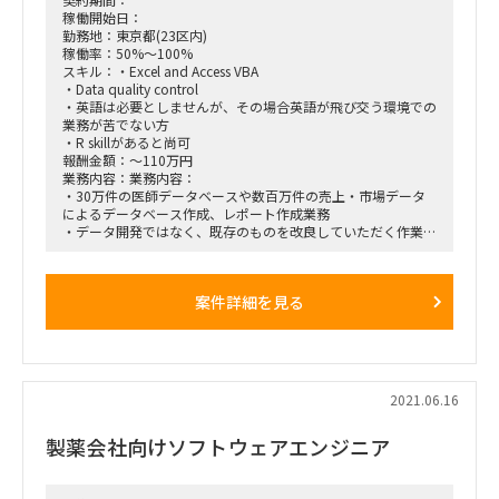
・超大規模なデータを武器に業務効率化や利益創出に向けた製
稼働開始日：
品化やバージョンアップなどのデータに関連したプロダクトを
勤務地：東京都(23区内)
設計/実装できる
稼働率：50%～100%
スキル：・Excel and Access VBA
○求められる人物像
・Data quality control
・コンサルタントとして事業部門から好評価を得られる方
・英語は必要としませんが、その場合英語が飛び交う環境での
・ビジネスにおけるデータ活用に強く興味を持っている方
業務が苦でない方
・サービスとデータの関係性を理解し、データを使う側の立場
・R skillがあると尚可
からデータの構造の利便性や影響力などを自ら考え、
報酬金額：～110万円
自主的にコミュニケーションを通じて前へと進められる方
業務内容：業務内容：
・事業部門とエンジニアリング組織の間のコーディネーターと
・30万件の医師データベースや数百万件の売上・市場データ
して、社内の分析基盤テクノロジーを理解した上で、
によるデータベース作成、レポート作成業務
ビジネスに分かりやすく応用できる咀嚼力・提案力をお持ち
・データ開発ではなく、既存のものを改良していただく作業
の方
・クライアントとの電話、メールでのコミュニケーション
■勤務時間
期間：
10:00~19:00
案件詳細を見る
プロジェクト自体は長期的に続いているものですが、作業は8
週間おこなった後、9週間のダウンタイムがあり
ダウンタイムの間、PJを外れていただくこともできますが、可
能であれば別プロジェクトで分析業務を行っていただきたい
※ダウンタイム・・・1サイクルのレポート作成業務（8週
2021.06.16
間）が完了して、次のデータがクライアント様から届くのが9
週間後なため、今回のサイクルの業務が終了したら、次回のサ
製薬会社向けソフトウェアエンジニア
イクルまで作業が発生しないというイメージ
就業時間：
・9時～18時