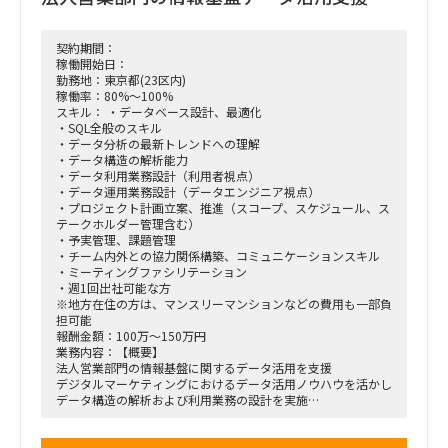
■開始時期：即日
■稼働時間/生産幅
契約期間：
稼働時間： 9：00 - 18：00
稼働開始日：
固定清算：稼働幅は140h - 180h
勤務地：東京都(23区内)
稼働率：80%～100%
■稼働場所
スキル： ・データベース設計、最適化
基本リモート ※月1回程度出社あり（品川）
・SQL全般のスキル
・データ分析の最新トレンドへの理解
■備考
・データ構造の解析能力
必要スキルに加え、現状稼働しているメンバーの以下のスキル
・データ利用業務設計（利用者視点）
要件を満たすこと
・データ運用業務設計（データエンジニア視点）
・Python、Ansibleなどを用いた運用/リリース自動化の構築経
・プロジェクト計画立案、推進（スコープ、スケジュール、ス
験5年
テークホルダー管理含む）
・AWSでの環境構築経験
・予実管理、課題管理
（RDS,Redshift,SMS/SQS,RDS,Lamda etc）
・チーム内外との協力関係構築、コミュニケーションスキル
・CI/CDパイプラインの構築経験
・ミーティングファシリテーション
・アジャイルでのシステム開発経験
・週1回出社可能な方
・クラウドネットワークの構築経験
※地方在住の方は、マンスリーマンションなどの費用も一部負
・JIRA/Confulence相当を利用した開発経験
担可能
・EKSなどのシステム運用監視業務経験
報酬金額：100万～150万円
==========================================
業務内容：【概要】
法人営業部門の情報基盤に関するデータ活用を支援
デジタルマーケティングにおけるデータ活用ノウハウを活かし
データ構造の解析および利用業務の設計を実施
【作業期間】
7月～