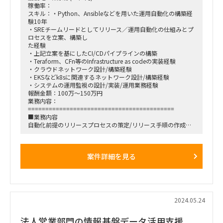
・AWS上でのシステム開発経験
稼働率：
・Lambdaなどのサーバーレス開発経験
スキル：・Python、Ansibleなどを用いた運用自動化の構築経
・RDBを用いたシステム開発の経験
験10年
・OSSを活用したシステム開発経験（Kafka, MySQL,
・SREチームリードとしてリリース／運用自動化の仕組みとプ
MongoDB…）
ロセスを立案、構築し
・AWSのマネージドサービス利用経験
た経験
（Redshift,SMS/SQS,RDS）
・上記立案を基にしたCI/CDパイプラインの構築
・アジャイルでのシステム開発経験
・Teraform、CFn等のInfrastructure as codeの実装経験
・JIRA/Confulence相当を利用した開発経験
・クラウドネットワーク設計/構築経験
・EKSなどk8sに関連するネットワーク設計/構築経験
■稼働時間/生産幅
・システムの運用監視の設計/実装/運用業務経験
稼働時間： 9：00 - 18：00
報酬金額：100万～150万円
固定清算：稼働幅は140h - 180h
業務内容：
==========================================
■稼働場所
■業務内容
基本リモート ※月1回程度出社あり（品川）
自動化前提のリリースプロセスの策定/リリース手順の作成
==========================
CI/CDパイプラインの整備
EKSの構築とトラブルシュート
Staging/Production環境構築とシステムのリリース
案件詳細を見る
既存Teraform、CFn等の理解と実装
Staging/Productionへのリリース手順自動化（継続的デリバ
リーのためのレグレッ
ションテスト自動化含む）
AWSと議論したのちのコスト最適化に向けた構成変更検討
セキュリティ審査等の対応
2024.05.24
NW構築、設計
開発・検証・商用のアカウント管理
法人営業部門の情報基盤データ活用支援