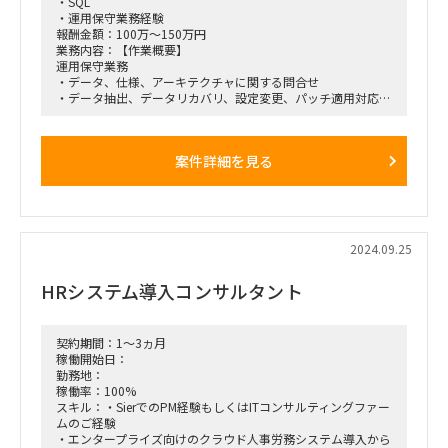
・SQL
・運用保守業務経験
報酬金額：100万～150万円
業務内容：【作業概要】
運用保守業務
・データ、仕様、アーキテクチャに関する問合せ
・データ抽出、データリカバリ、設定変更、パッチ適用対応
・サービス向上、システム改善などの打ち合わせなどに参加
・障害対応
・既存システムの機能改善/除却
案件詳細を見る
・分類変更/組織変更および会社統廃合に伴う過去データの洗
替作業
・関連ドキュメントの更新
・運用改善活動
【開発工程】
2024.09.25
運用保守
HRシステム導入コンサルタント
【開発環境】
Snowflake、Azure、SQL
【働き方】
契約期間：1～3ヵ月
稼働率：100％（100％以外でも相談可能）
稼働開始日：
出社の有無：品川本社へ週1，2回の出社を想定 それ以外は
勤務地：
リモート
稼働率：100%
＊本番環境に対して作業を行う場合は、品川本社、または顧客
スキル：・SierでのPM経験もしくはITコンサルティングファー
先での作業がマスト
ムのご経験
＊フルリモート希望は不可
・エンタープライズ向けのクラウド人事労務システム導入から