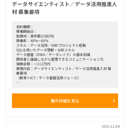
データサイエンティスト／データ活用推進人
材 募集要項
契約期間：
稼働開始日：
勤務地：東京都(23区内)
稼働率：40%～60%
スキル：データ活用／分析プロジェクト経験
SQLを用いたデータ理解・分析スキル
データ基盤（DWH／データレイク）の基本知識
関係者と議論しながら整理できるコミュニケーション力
報酬金額：～112万円
業務内容：データサイエンティスト／データ活用推進人材 募
集要項
（教育×ICT／データ基盤活用フェーズ）
【募集背景】
教育×ICT領域で事業を展開する企業にて、データ活用推進チ
ームを新設。
案件詳細を見る
AWS上にデータ基盤は構築済みだが、
・活用方法の整理
・基盤設計の妥当性評価
・データドリブン文化の定着
といった次の一手を描ける人材が不足しており、外部専門人材
2025.12.04
を募集