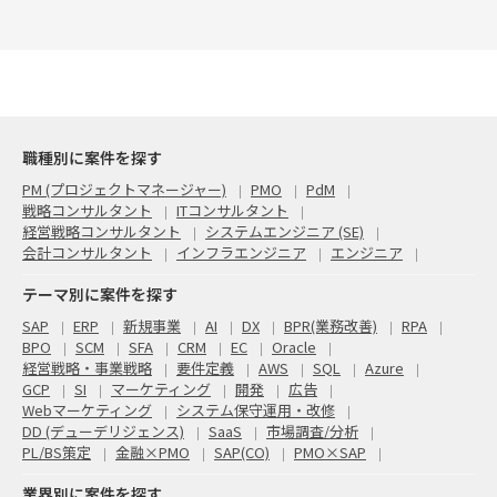
職種別に案件を探す
PM (プロジェクトマネージャー)
PMO
PdM
戦略コンサルタント
ITコンサルタント
経営戦略コンサルタント
システムエンジニア (SE)
会計コンサルタント
インフラエンジニア
エンジニア
テーマ別に案件を探す
SAP
ERP
新規事業
AI
DX
BPR(業務改善)
RPA
BPO
SCM
SFA
CRM
EC
Oracle
経営戦略・事業戦略
要件定義
AWS
SQL
Azure
GCP
SI
マーケティング
開発
広告
Webマーケティング
システム保守運用・改修
DD (デューデリジェンス)
SaaS
市場調査/分析
PL/BS策定
金融×PMO
SAP(CO)
PMO×SAP
業界別に案件を探す