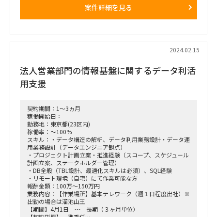
案件詳細を見る
【作業場所】
溜池山王（週4日リモート可能）
【作業時間】
9:00-18:00
2024.02.15
法人営業部門の情報基盤に関するデータ利活
用支援
契約期間：1～3ヵ月
稼働開始日：
勤務地：東京都(23区内)
稼働率：～100%
スキル：・データ構造の解析、データ利用業務設計・データ運
用業務設計（データエンジニア観点）
・プロジェクト計画立案・推進経験（スコープ、スケジュール
計画立案、ステークホルダー管理）
・DB全般（TBL設計、最適化スキルは必須）、SQL経験
・リモート環境（自宅）にて作業可能な方
報酬金額：100万～150万円
業務内容：【作業場所】基本テレワーク（週１日程度出社）※
出勤の場合は溜池山王
【期間】4月1日 ～ 長期（３ヶ月単位）
【契約形態】 準委任