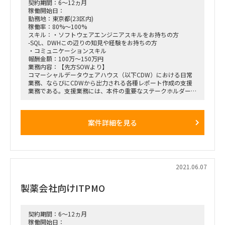
契約期間：6～12ヵ月
・リモートワーク可（ただし、業務に慣れていただくまでオフ
稼働開始日：
ィスに来ていただく可能性あり）
勤務地：東京都(23区内)
稼働率：80%～100%
スキル：・ソフトウェアエンジニアスキルをお持ちの方
-SQL、DWHこの辺りの知見や経験をお持ちの方
・コミュニケーションスキル
報酬金額：100万～150万円
業務内容：【先方SOWより】
コマーシャルデータウェアハウス（以下CDW）における日常
業務、ならびにCDWから出力される各種レポート作成の支援
業務である。支援業務には、本件の重要なステークホルダーへ
の質疑応答、問題発生時の原因調査、ならびにレポートの品質
管理業務を含む。
案件詳細を見る
【案件依頼時の内容】
・日常的なシステム対応
・テスティング
・追加機能テスト
・不具合調査進捗報告
・ユーザーからの問合せ対応
2021.06.07
※3ヶ月毎に追加機能
製薬会社向けITPMO
参画形態：コロナ終息迄は原則リモート 以降オンサイト(新
宿)になる可能性も有り
期間：即日(応相談)～長期 初回1ヶ月契約、以降長期 ※長
期参画可能な方
契約期間：6～12ヵ月
稼働開始日：