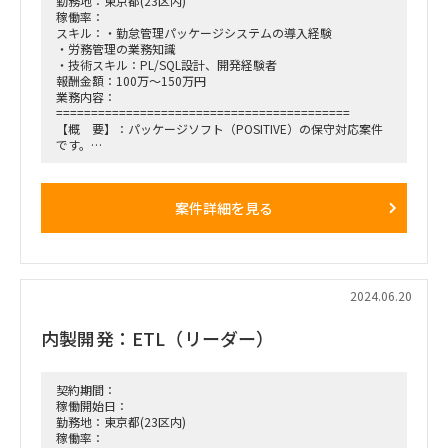
勤務地：東京都(23区内)
稼働率：
スキル：・勤怠管理パッケージシステムの導入経験
・労務管理の業務知識
・技術スキル：PL/SQL設計、開発経験者
報酬金額：100万～150万円
業務内容：
==========================================
【概 要】：パッケージソフト（POSITIVE）の保守対応案件
です。
【場 所】：在宅勤務（お客様先(都内近郊)に出社できること
が必須）
【期 間】：2024年7月1日～長期想定
案件詳細を見る
==========================================
2024.06.20
内製開発：ETL（リーダー）
契約期間：
稼働開始日：
勤務地：東京都(23区内)
稼働率：