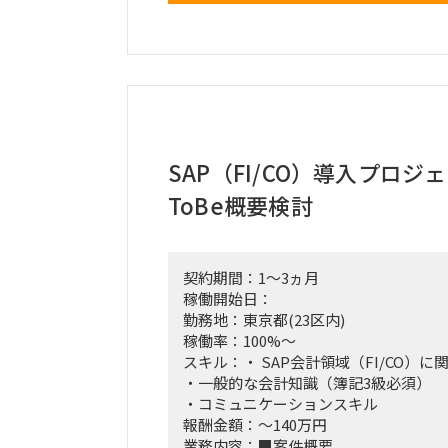
・FSD/TSDの作成・レビュー
・トレーニング／ナレッジトランスフ
・グローバル・ローカル関係者との折
●期 間：2025/10/1～2026/3/31
●人 数：1名
●商 流：弊社4次受け
●商流制限：弊社直フリーランスまで
SAP（FI/CO）導入プロ
ToBe概要検討
契約期間：1～3ヵ月
稼働開始日：
勤務地：東京都(23区内)
稼働率：100%～
スキル：・ SAP会計領域（FI/CO）
・一般的な会計知識（簿記3級必須）
・コミュニケーションスキル
報酬金額：～140万円
業務内容：■案件概要