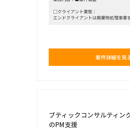
□クライアント業態：
エンドクライアントは廃棄物処理事業
ルギー関連施設の設計・施工、及び維
アリング企業
□プロジェクト概要：
SAP（FI/CO）導入プロジェクト 2025
化まで完了。
案件詳細を見
4月中旬よりToBeモデル構築、Gap
2025年12月末までに導入計画（詳細）
りSAP導入ベンダー参画予定。
本稼働は2027年1月頃を想定。
□作業内容：
・SAP（FI/CO）導入に向けFit&Ga
・ToBeプロセス検討、およびToBe業
・Gap解消策検討、策定
ブティックコンサルティング
・各種討議のファイシリテート、およ
※PM業務は担当外
のPM支援
※アサインフェーズ ToBe概要検討