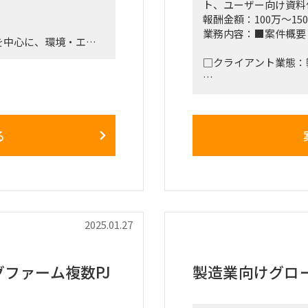
ト、ユーザー向け資料
報酬金額：100万～15
業務内容：■案件概要
を中心に、環境・エネ
持管理などをエンジニ
□クライアント業態：
□背景と目的：ベアリング
規導入プロジェクトが進
/3末時点でAsIs業務可視
け、FI-AA 領域を
る
します。
対応策の検討に着手予定。
を確定し、2026年1月よ
□プロジェクト概要：フル
導入する予定で、現在
□作業内容： ・移行
成、テスト実行 ・課
2025.01.27
p検証を通じたGap抽出
務フロー作成
■稼働開始日：4月～
ファーム複数PJ
製造業向けグロー
び討議結果取り纏め
■働き方/勤務場所：