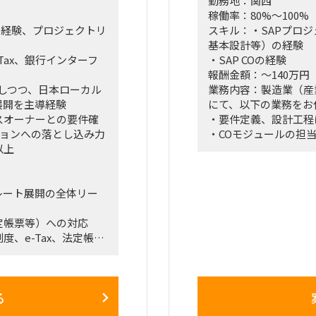
勤務地：関西
稼働率：80%～100%
識と経験、プロジェクトリ
スキル：・SAPプロ
基本設計等）の経験
-Tax、銀行インターフ
・SAP COの経験
報酬金額：～140万円
拠しつつ、日本ローカル
業務内容：製造業（産
展開を主導経験
にて、以下の業務をお
スオーナーとの要件確
・要件定義、設計工程
ーションへの落とし込み力
・COモジュールの担
以上
【稼働方法】
大阪（なんばエリア）
レート展開の全体リー
新幹線交通費および滞
定帳票等）への対応
、e-Tax、法定帳
方式など）
CA, PCAなど）の設定・テスト
る
ターフェース設計／テ