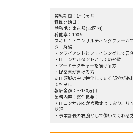
■稼働開始日：2025/4/16 ～ 2025/7末
契約期間：1～3ヵ月
稼働開始日：
■稼働率：100％
勤務地：東京都(23区内)
稼働率：100%
■働き方/勤務場所：都内（元請オフィ
スキル：・コンサルティングファームで
アントオフィス（大田区））
ター経験
・クライアントとフェイシングして要
・ITコンサルタントとしての経験
・アーキテクチャーを描ける方
・提案書が書ける方
※IT領域の中で特化している部分があ
ても良し
報酬金額：～150万円
業務内容：案件概要：
・ITコンサルPJが複数走っており、
状況
・事業部長の右腕として働いてくれる
働き方：週2~3オンサイト希望
場所：神田駅近辺