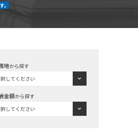
す。
務地
から探す
酬金額
から探す