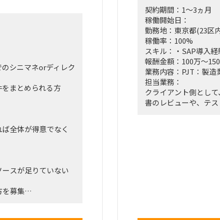
契約期間：1～3ヵ月
稼働開始日：
勤務地：東京都(23区内
稼働率：100%
スキル：・SAP導入経験
ス（外苑前）orクライ
報酬金額：100万～15
のシニマネorディレク
業務内容：PJT：製造
担当業務：
件をまとめられる方
クライアント側として
書のレビューや、テス
GoLiveまでの一通り
報告する相手はクライ
れば全体が得意でなく
フェーズ:基本設計～
役割：クライアントメ
稼働率：100%
要員数：2名（当面は
リソースが足りていない
勤務場所：品川近辺
方を募集