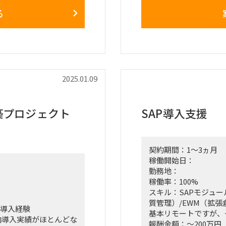
る
2025.01.09
築プロジェクト
SAP導入支援
契約期間：1～3ヵ月
稼働開始日：
勤務地：
稼働率：100%
スキル：SAPモジュー
質管理）/EWM（拡
・導入経験
基本リモートですが、
は国内導入実績がほとんどな
報酬金額：～200万円