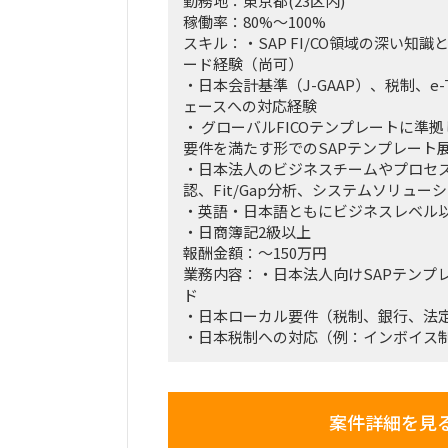
勤務地：東京都(23区内)
稼働率：80%～100%
スキル：・SAP FI/CO領域の深い知
ード経験（尚可）
・日本会計基準（J-GAAP）、税制、e
ェースへの対応経験
・ グローバルFICOテンプレートに準
要件を満たす形でのSAPテンプレート
・日本法人のビジネスチームやプロセ
認、Fit/Gap分析、システムソリュ
・英語・日本語ともにビジネスレベル
・日商簿記2級以上
報酬金額：～150万円
業務内容：・日本法人向けSAPテンプ
ド
・日本ローカル要件（税制、銀行、法
・日本税制への対応（例：インボイス制度
票、銀行インターフェース、国内送金
・SAP FI/CO（GL, AP, AR, AA, C
支援
案件詳細を見
・日本の銀行・外部システムとのイン
スト