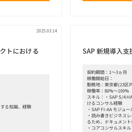
ァー実施
衝・報告対応
 ※継続可能性有
2025.03.14
ジェクトにおける
SAP 新規導入支
契約期間：1～3ヵ月
稼働開始日：
勤務地：東京都(23区内
稼働率：80%～100%
スキル：・SAP S/4
けるコンサル経験
に関する知識、経験
・SAP FI-AA モジュ
・読み書きビジネスレ
るため、ドキュメント
・コアコンサルスキル