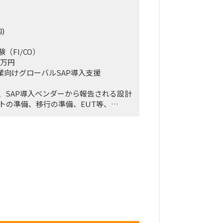
)
（FI/CO）
0万円
業向けグローバルSAP導入支援
、SAP導入ベンダーから報告される設計
トの準備、移行の準備、EUT等、
を担当する。
アントの役員クラス。
ンバー（会計領域担当）
3名でも可）