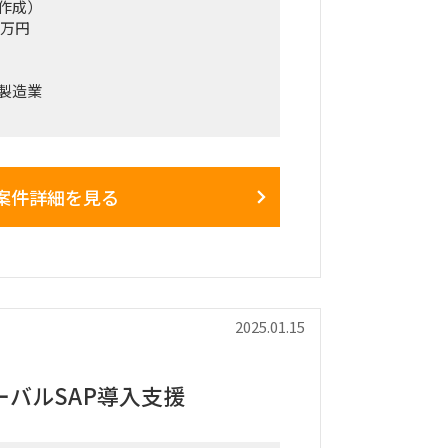
作成）
0万円
製造業
メーカーにて、SAP S/4 HANA の新
行中です。2026年1月の本番稼働に向
体制強化するために支援いただける方を募集
案件詳細を見る
モジュール(FI/CO/SD/MM/PP)を
結合テストフェーズです。
対応 ・結合、統合テストスクリプト作
題対応、管理
2025.01.15
バルSAP導入支援
品川区（基本リモート）