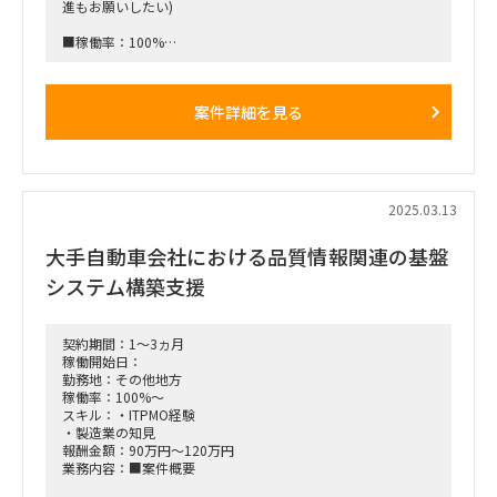
進もお願いしたい)
■稼働率：100%
■募集人数：2名
■働き方：群馬県太田駅週3出社(週1リモート可)
案件詳細を見る
■働き方イメージ
・(月)リモート（夕方に移動して群馬県太田駅）
・(火)群馬県太田駅
・(水)群馬県太田駅
・(木)群馬県太田駅（夜に東京に戻る）
2025.03.13
・(金)大手町
※最初は群馬県への出社が多い可能性有
大手自動車会社における品質情報関連の基盤
■稼働想定時期：2025年4～12月末※以降延長の可能性有
システム構築支援
■面談回数：1～2回
契約期間：1～3ヵ月
■備考
稼働開始日：
・宿泊・交通費は実費精算。ただし単価に含むことも可能(単
勤務地：その他地方
価に20万円を上乗せ)
稼働率：100%～
・長期参画できる方、大歓迎です
スキル：・ITPMO経験
・製造業の知見
報酬金額：90万円～120万円
業務内容：■案件概要