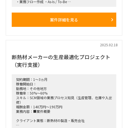
・業務フロー作成 ・As-Is / To-Be
・業務フローの規定作成
・業務プロセスに関わる全般を担当
⇒複雑なものを的確に熟知している
案件詳細を見る
・エンドクライアント側から要望（キーワード）が出た際に、
自身で考えてある程度的確な資料を作成
■稼働率：100％
■働き方/勤務場所：
2025.02.18
宇都宮出社メイン※週3は宇都宮
働き方イメージ
断熱材メーカーの生産最適化プロジェクト
・(月)リモート（夕方に移動して宇都宮）
・(火)宇都宮
（実行支援）
・(水)宇都宮
・(木)宇都宮（夜に東京に戻る）
・(金)大手町
契約期間：1～3ヵ月
■募集人数：2名
稼働開始日：
勤務地：その他地方
■稼働開始日：2025年4月～ 長期を想定
稼働率：50%～60%
スキル：SCM領域の業務プロセス知見（生産管理、在庫や入出
■面談回数：基本1回
荷）
報酬金額：140万円～190万円
■備考 ・宿泊・交通費は実費精算。ただし単価に含むことも
業務内容：■案件概要
可能(単価に20万を上乗せ) ・長期参画できる方、大歓迎です
クライアント業態：断熱材の製造・販売会社