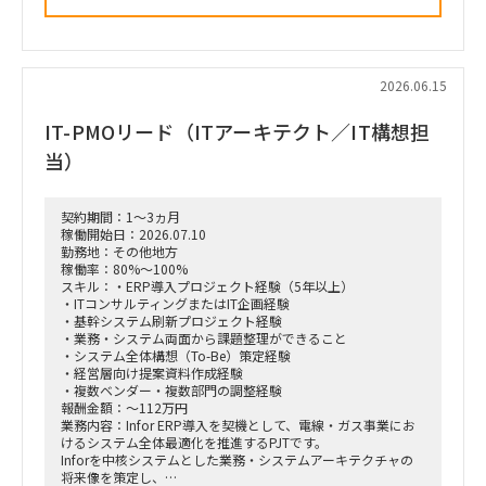
2026.06.15
IT-PMOリード（ITアーキテクト／IT構想担
当）
契約期間：1～3ヵ月
稼働開始日：2026.07.10
勤務地：その他地方
稼働率：80%～100%
スキル：・ERP導入プロジェクト経験（5年以上）
・ITコンサルティングまたはIT企画経験
・基幹システム刷新プロジェクト経験
・業務・システム両面から課題整理ができること
・システム全体構想（To-Be）策定経験
・経営層向け提案資料作成経験
・複数ベンダー・複数部門の調整経験
報酬金額：～112万円
業務内容：Infor ERP導入を契機として、電線・ガス事業にお
けるシステム全体最適化を推進するPJTです。
Inforを中核システムとした業務・システムアーキテクチャの
将来像を策定し、