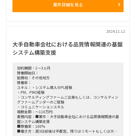
案件詳細を見る
※ 週3日程度（木金必須）はお客様先（群馬）に駐在のイメー
ジ
・上記からUATのシナリオに落とす（通常、イレギュラー含め
たパターン整理）
・チームリーダーは別にいますが、決めたタスクにおいては、
現場での動き方含め、自律的に動いていただきたいと考えてい
2024.11.12
る。
大手自動車会社における品質情報関連の基盤
システム構築支援
契約期間：1～3ヵ月
稼働開始日：
勤務地：その他地方
稼働率：
スキル：・システム導入のPL経験
・PM、PMO経験
・コンサルティングファームご出身もしくは、コンサルティン
グファームアンダーのご経験
・コミュニケーションスキル
報酬金額：～110万円
業務内容：■案件：大手自動車会社における品質情報関連の基
盤システム構築支援
■稼働率：100%
■働き方：週3日前後は宇都宮。残りはリモートもしくは大手
町オフィス