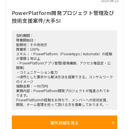
2025.06.23
PowerPlatform開発プロジェクト管理及び
技術支援案件/大手SI
契約期間：
稼働開始日：
勤務地：その他地方
稼働率：100%
スキル：・PowerPlatform（PowerApps / Automate）の経験
が累積１年以上
・PowerPlatformアプリ管理(環境構築、アクセス権設定・公
開等)
・コミュニケーション能力
→漠然とした要求から解決方法を提案できる。コンサルワーク
のイメージ
報酬金額：～90万円
業務内容：PowerPlatform開発プロジェクトが推進されてお
ります。
PowerPlatformの経験をお持ちで、メンバーへの技術支援、
開発、チーム管理を担って頂ける方を募集しております。
【勤務場所】基本リモート(ただし、週に数回、神奈川県にて
訪問打ち合わせ予定）
案件詳細を見る