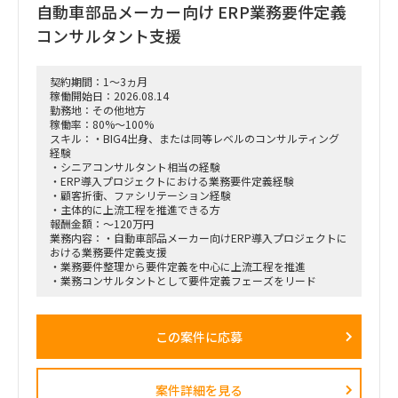
自動車部品メーカー向け ERP業務要件定義
コンサルタント支援
契約期間：1～3ヵ月
稼働開始日：2026.08.14
勤務地：その他地方
稼働率：80%～100%
スキル：・BIG4出身、または同等レベルのコンサルティング
経験
・シニアコンサルタント相当の経験
・ERP導入プロジェクトにおける業務要件定義経験
・顧客折衝、ファシリテーション経験
・主体的に上流工程を推進できる方
報酬金額：～120万円
業務内容：・自動車部品メーカー向けERP導入プロジェクトに
おける業務要件定義支援
・業務要件整理から要件定義を中心に上流工程を推進
・業務コンサルタントとして要件定義フェーズをリード
この案件に応募
案件詳細を見る