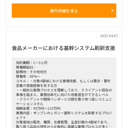
■案件概要
某自動車会社のIT子会社が、グループ会社向けにNetwork as
案件詳細を見る
Serviceの企画検討が進行している。
現在、グループ網(WAN)のサービスは提供しているが、拠点内
LANのネットワークサービス化を推進しており、
PM・PMOとしての支援を行う。
■役割:PMの補佐（PMO）
2025.04.07
■主な支援内容
食品メーカーにおける基幹システム刷新支援
・プロジェクト推進に向けてPMと協業し、プロジェクト推進
させる
・プロジェクト管理に関わる各種資料の作成および管理を実施
・内製支援チームとして参画し、Cisco Capabilityや役割を明
契約期間：1～3ヵ月
確化
稼働開始日：
・先行基盤検討を加速するための課題洗い出し
勤務地：その他地方
・費用算出に向けた課題をクリアにし、事業化検討を進める
稼働率：80%～
スキル：・対象4領域における業務改善、もしくは要求・要件
■働き方：1週間に1回程度、お客様先（名古屋）への訪問あ
定義の実施経験を有する方
り
・一般的な業務プロセスを理解しており、クライアント固有の
以外はリモート作業を想定
事情を踏まえ、業務効率化に向けた改善提言ができるレベル
・クライアントや開発ベンダーとの間を取り持つ高いコミュニ
■稼働率：100％
ケーションスキル
報酬金額：90万円～110万円
業務内容：オンプレのレガシー基幹システムを刷新するプロジ
ェクト
対象領域は販売、購買、在庫管理、生産計画の4領域であり、
取り扱う品目の特性から比較的に複雑な業務プロセスが多く、