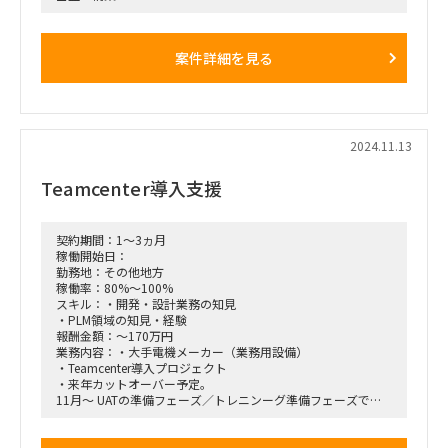
・EPC業界ではPLM・BOMという概念はそこまで一般的ではな
いが、製造業の考え方・ノウハウを取り入れて改革を進めたい
（ただし、EPCの特異性はあり）
案件詳細を見る
・まずはグランドデザイン（企画構想）からスタート。27年
度中でのシステムリリースが目標
「具体的な業務内容」
・グランドデザインにおける特に業務面での推進リード
・日々のプロジェクト活動を現場リーダーとして主体的にリー
ド・実施頂く
2024.11.13
・プロジェクト計画の作成、進捗・品質管理、会議ファシリテ
ーション、仮説出し、アウトプット作成を実施頂く
Teamcenter導入支援
・元請マネジメントメンバと協力して、お客様上位マネジメン
ト層へのアプローチおよび報告を実施頂く
・プロジェクトを長期的に継続できるよう、元請マネジメント
メンバと協力して、次フェーズ提案を主体的に実施頂く
契約期間：1～3ヵ月
・主な想定作業
稼働開始日：
・業務プロセス/情報流整理 →業務フロー/データフロー図作
勤務地：その他地方
成
稼働率：80%～100%
・業務課題整理
スキル：・開発・設計業務の知見
・目指すべき姿策定
・PLM領域の知見・経験
・業務テーマ解決方針検討
報酬金額：～170万円
・実現ロードマップ作成
業務内容：・大手電機メーカー（業務用設備）
・効果試算
・Teamcenter導入プロジェクト
・各種報告資料作成
・来年カットオーバー予定。
・オンサイト（北九州）：週2～3日 ※ 旅費・宿泊費は元請
11月～ UATの準備フェーズ／トレニンーグ準備フェーズでご
負担
支援をいただきたい。
・お客様の現場（技術部フロア）に入って、お客様の現状（業
務＆システム）をヒアリング＆把握していただく想定