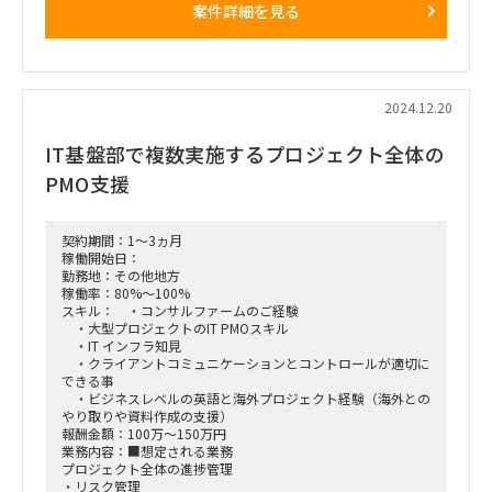
案件詳細を見る
■働き方/勤務場所：福島※常駐
■備考：交通費、出張費は別途支給予定。
2024.12.20
IT基盤部で複数実施するプロジェクト全体の
PMO支援
契約期間：1～3ヵ月
稼働開始日：
勤務地：その他地方
稼働率：80%～100%
スキル： ・コンサルファームのご経験
・大型プロジェクトのIT PMOスキル
・IT インフラ知見
・クライアントコミュニケーションとコントロールが適切に
できる事
・ビジネスレベルの英語と海外プロジェクト経験（海外との
やり取りや資料作成の支援）
報酬金額：100万～150万円
業務内容：■想定される業務
プロジェクト全体の進捗管理
・リスク管理