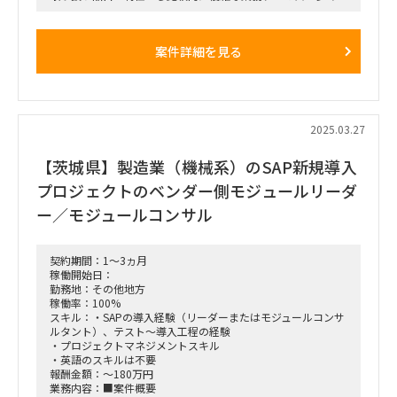
属人化も激しい
現在はRFPを候補ベンダーに配布し回答を受領したが、十分な
回答数を確保できなかったため、要件を緩和して再提案を依頼
案件詳細を見る
中
■仕事内容
当面は資料読み込みおよび担当者からの業務説明を受けてクラ
イアント業務のキャッチアップを進めつつ、開発ベンダーの選
定支援を実施（後続フェーズはシステム要件定義～カットオー
2025.03.27
バーまで、ウォーターフォール型の開発におけるPMOおよび
業務支援を実施予定）
【茨城県】製造業（機械系）のSAP新規導入
■稼働率：80%
プロジェクトのベンダー側モジュールリーダ
■募集人数：2名
ー／モジュールコンサル
■働き方：リモート/出社(広島)※出張頻度はご提案ください
契約期間：1～3ヵ月
■稼働想定時期：2025/4/21～2025/6/30※長期案件(2027年
稼働開始日：
12月まで想定)の為、基本延長の可能性高
勤務地：その他地方
稼働率：100%
■面談回数：1回
スキル：・SAPの導入経験（リーダーまたはモジュールコンサ
ルタント）、テスト～導入工程の経験
■備考
・プロジェクトマネジメントスキル
・長期間のアサイン継続が想定されるため、少なくとも1年以
・英語のスキルは不要
上（可能であれば2027/12頃まで）の80%アサインに対応でき
報酬金額：～180万円
る方が望ましい
業務内容：■案件概要
・出張経費の精算有※ローカル移動は精算対象に含まれません