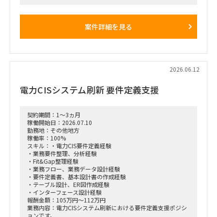
周辺システムとの役割整理、システム統廃合、ITロードマップ
策定のリードをお願いします。
～依頼内容～
案件詳細を見る
・電線・ガス事業における現行システム構成の可視化
・Inforと周辺システムの機能配置・責任分界の整理
・Infor導入後のTo-Beアーキテクチャ策定
・システム間連携およびデータ連携方針の整理
・アプリケーションポートフォリオの整理
・システム統廃合・リプレース方針の策定
2026.06.12
・ITロードマップ策定
・ERPプロジェクトと全社IT構想の整合管理
電力CISシステム刷新 要件定義支援
・経営層および事業部との合意形成支援
契約期間：1～3ヵ月
稼働開始日：2026.07.10
勤務地：その他地方
稼働率：100%
スキル：・電力CIS要件定義経験
・業務要件整理、分析経験
・Fit&Gap整理経験
・業務フロー、業務データ設計経験
・要件定義書、基本設計書の作成経験
・テーブル設計、ER図作成経験
・インターフェース設計経験
報酬金額：105万円～112万円
業務内容：電力CISシステム刷新における要件定義支援ポジシ
ョンです。