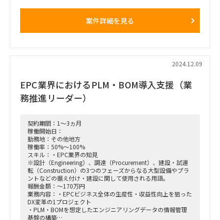
いが、製造業の考え方・ノウハウを取り入れて改革を進めたい
（ただし、EPCの特異性はあり）
案件詳細を見る
・まずはグランドデザイン（企画構想）からスタート。27年
度中でのシステムリリースが目標
「具体的な業務内容」
・グランドデザインにおける特にシステム構想面での推進リー
ド
・日々のプロジェクト活動を現場リーダーとして主体的にリー
2024.12.09
ド・実施頂く
・プロジェクト計画の作成、進捗・品質管理、会議ファシリテ
EPC業界におけるPLM・BOM導入支援（業
ーション、仮説出し、アウトプット作成を実施頂く
・元請マネジメントメンバと協力して、お客様上位マネジメン
務推進リーダー）
ト層へのアプローチおよび報告を実施頂く
・プロジェクトを長期的に継続できるよう、元請マネジメント
メンバと協力して、次フェーズ提案を主体的に実施頂く
主な想定作業
契約期間：1～3ヵ月
・現状システム整理 →システム構成図作成
稼働開始日：
・システム課題整理
勤務地：その他地方
・目指すべき姿（システム構想）策定
稼働率：50%～100%
・システムテーマ解決方針検討
スキル：・EPC業界の知見
・実現ロードマップ作成
※設計（Engineering）、調達（Procurement）、建設・試運
・投資概算試算
転（Construction）の3つのフェーズからなる大型設備やプラ
・各種報告資料作成
ントなどの据え付け・建設に関して使用される用語。
・オンサイト（北九州）：2日 ※ 旅費・宿泊費は元請負担
報酬金額：～170万円
業務内容：・EPCビジネス全体の生産性・収益性向上を狙った
DX変革の1プロジェクト
・PLM・BOMを想定したエンジニアリングデータの情報管理
基盤の構築