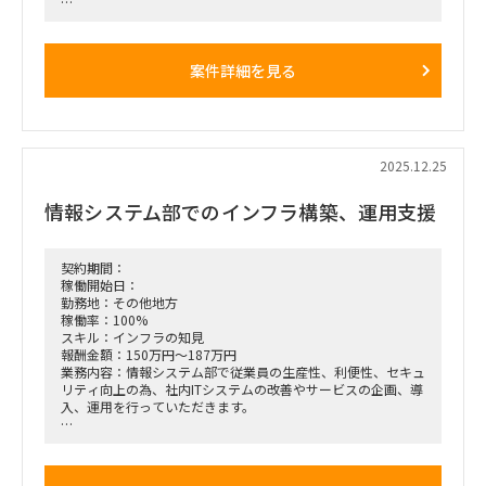
対象となる技術領域
移行元: Microsoft Active Directory (AD)
移行先: Google Workspace および GCPW（Google
案件詳細を見る
Credential Provider for Windows）
働き方：基本リモートですが、キッティングなどがあるので、
出社もあり。※出張経費は別途支給
担当工程
2025.12.25
設計、導入、移行、テスト
情報システム部でのインフラ構築、運用支援
契約期間：
稼働開始日：
勤務地：その他地方
稼働率：100%
スキル：インフラの知見
報酬金額：150万円～187万円
業務内容：情報システム部で従業員の生産性、利便性、セキュ
リティ向上の為、社内ITシステムの改善やサービスの企画、導
入、運用を行っていただきます。
＊主な業務内容
・Microsoft365運用管理
・ユーザー権限の運用管理（AD/AzureAD）