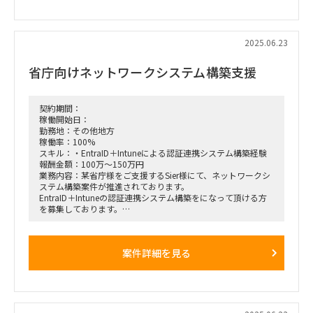
英語：日常会話レベル（英語で会議が回せれば尚良）
外国籍含む多様なステークホルダーとの円滑なコミュニケーシ
ョン能力
2025.06.23
■稼働開始日：8月下旬稼働希望
省庁向けネットワークシステム構築支援
■稼働率：100％
■働き方/勤務場所：名古屋（伏見）常駐、週3〜4日必須
契約期間：
稼働開始日：
勤務地：その他地方
稼働率：100%
スキル：・EntraID＋Intuneによる認証連携システム構築経験
報酬金額：100万～150万円
業務内容：某省庁様をご支援するSier様にて、ネットワークシ
ステム構築案件が推進されております。
EntraID＋Intuneの認証連携システム構築をになって頂ける方
を募集しております。
【勤務場所】大手町(常駐)
案件詳細を見る