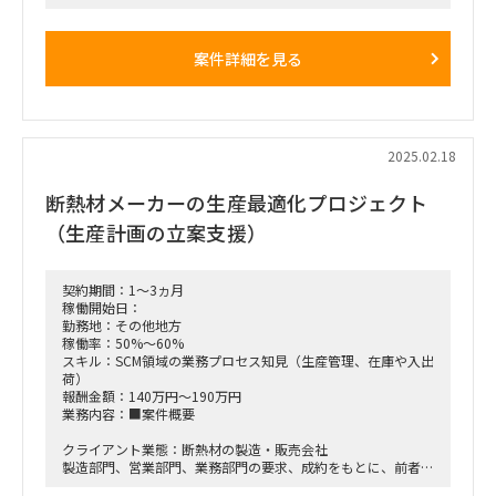
□プロジェクト概要：拠点や在庫配置の見直しなどの施策の実
行支援（施策を推進するために、自分で手を動かすことができ
る）
案件詳細を見る
■稼働開始日：2025年3月 ごろ
■働き方/勤務場所：クライアント先（※茨城県土浦市）への
出社（※できれば常駐に近い形）
2025.02.18
断熱材メーカーの生産最適化プロジェクト
（生産計画の立案支援）
契約期間：1～3ヵ月
稼働開始日：
勤務地：その他地方
稼働率：50%～60%
スキル：SCM領域の業務プロセス知見（生産管理、在庫や入出
荷）
報酬金額：140万円～190万円
業務内容：■案件概要
クライアント業態：断熱材の製造・販売会社
製造部門、営業部門、業務部門の要求、成約をもとに、前者最
適な生産計画の立案支援