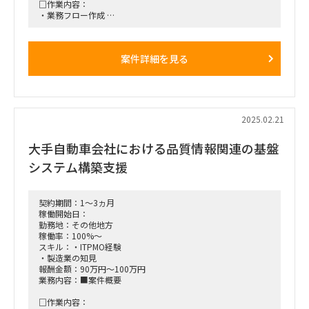
□作業内容：
・業務フロー作成
・As-Is / To-Be
・業務フローの規定作成
・業務プロセスに関わる全般を担当
案件詳細を見る
⇒複雑なものを的確に熟知している
■稼働率：100%
■稼働開始日：2025年4月～長期を想定
2025.02.21
■働き方/勤務場所：宇都宮出社メイン※週3は宇都宮
働き方イメージ：
大手自動車会社における品質情報関連の基盤
・(月)リモート（夕方に移動して宇都宮）
・(火)宇都宮
システム構築支援
・(水)宇都宮
・(木)宇都宮（夜に東京に戻る）
・(金)大手町
契約期間：1～3ヵ月
■面談回数：基本1回
稼働開始日：
勤務地：その他地方
■備考：
稼働率：100%～
・宿泊・交通費は実費精算。ただし単価に含むことも可能(単
スキル：・ITPMO経験
価に20万を上乗せ)
・製造業の知見
・長期参画できる方、大歓迎です
報酬金額：90万円～100万円
業務内容：■案件概要
□作業内容：