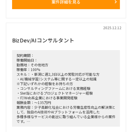
案件詳細を見る
・社内情報システムのインフラの不具合への恒久対策の検討・
実施
・社内情報システムのインフラ構成・運用の改善
＊社内情報システム
SV（オンプレ/AWS/Azuure）
2025.12.12
NW（インターネット、イントラネット）
電話設備（PBX)
BizDev/AIコンサルタント
自家発電（大型UPS)
TV会議装置、監視カメラ、無線LANなど
体制：2名＋今回の募集枠の方
契約期間：
稼働開始日：
稼働開始日：2026年1月中旬もしくは下旬から開始予定
勤務地：その他地方
稼働率：100%
働き方：名古屋オフィスに週3以上出社
スキル：・新潟に週2,3日以上の常駐対応が可能な方
・AI/機械学習/システム等に関する一定以上の知識
※下記いずれかの経験をお持ちの方
・コンサルティングファームにおける実務経験
・SIer当におけるプロジェクトマネージャー経験
・IT/Web系企業における事業開発経験
報酬金額：～135万円
業務内容：少子高齢化社会における労働生産性向上の解決策と
して、独自のAI技術やAIプラットフォームを活用した
多種多様なサービスの創出に取り組んでいる企業様からの案件
です。
エンタープライズ企業に向けてAIソリューションを企画・提案
し、受注後は当社内のエンジニアやデザイナー