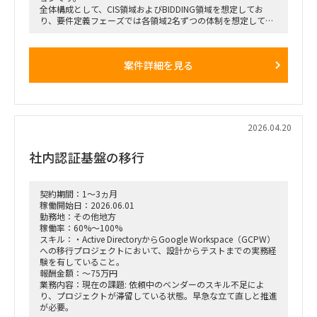
全体構成として、CIS領域およびBIDDING領域を想定してお
り、要件定義フェーズでは各領域2名ずつの体制を想定してい
ます。電力CISの要件定義経験を有し、契約管理、請求、支払
い、入金、経理・統計等の業務理解をもとに、要件整理や設計
ドキュメント作成を推進できる方が求められます。
案件詳細を見る
【主な業務内容】
・電力CIS領域の要件定義支援
・CIS／BIDDING領域における業務要件整理
・Fit&Gap整理
・要件定義書、基本設計書の作成
2026.04.20
・テーブル設計、ER図作成
・データ項目定義、正規化
社内認証基盤の移行
・インターフェース設計
・他システム連携設計、入出力データ仕様書作成
・顧客、開発メンバーとのコミュニケーション
契約期間：1～3ヵ月
【条件】
稼働開始日：2026.06.01
・開始時期：2026年7月以降
勤務地：その他地方
・勤務地：九州／福岡
稼働率：60%～100%
スキル：・Active DirectoryからGoogle Workspace（GCPW）
への移行プロジェクトにおいて、設計からテストまでの実務経
験を有していること。
報酬金額：～75万円
業務内容：現在の課題: 依頼中のベンダーのスキル不足によ
り、プロジェクトが滞留している状態。早急な立て直しと推進
が必要。