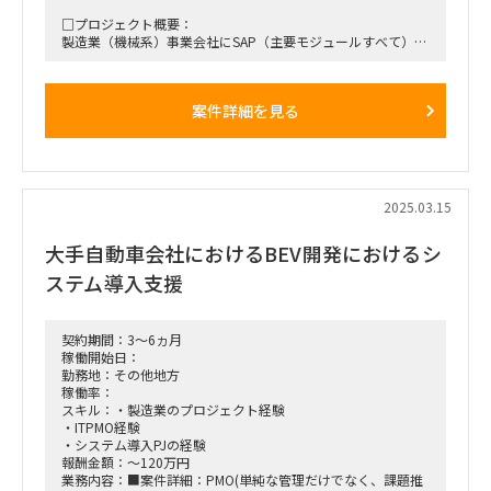
ので、その点はご留意ください。
□プロジェクト概要：
・出張については、多くできればできるだけ望ましいです
製造業（機械系）事業会社にSAP（主要モジュールすべて）を
導入するプロジェクトにおいて、
ベンダー側のモジュールコンサルタント。UAT工程からハイパ
ーケアまの参画。
案件詳細を見る
■働き方/勤務場所：茨城県つくば市（客先）
■備考：UAT期間は月半分程度、ハイパーケア期間はフル常
駐、
それ以外はリモート可（ただし、ＰＪ主体は大阪のため、スポ
2025.03.15
ットで大阪出張も発生）
大手自動車会社におけるBEV開発におけるシ
ステム導入支援
契約期間：3～6ヵ月
稼働開始日：
勤務地：その他地方
稼働率：
スキル：・製造業のプロジェクト経験
・ITPMO経験
・システム導入PJの経験
報酬金額：～120万円
業務内容：■案件詳細：PMO(単純な管理だけでなく、課題推