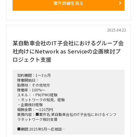
案件詳細を見る
期間: 即日〜2026年7月（本番稼働まで）
フェーズ: 要件定義フェーズ実施中
目的: 製造業におけるSAP S/4HANAの新規導入
■募集ポジション
SAP S/4HANAコンサルタント（PP/QM/SD領域）
2025.04.22
■期間
某自動車会社のIT子会社におけるグループ会
即日〜2026年7月（本番稼働）
社向けにNetwork as Serviceの企画検討プ
■勤務形態:
リモート＋オンサイトのハイブリッド勤務
ロジェクト支援
オンサイト: 静岡への出張あり（週3日程度）
■英語スキル:
契約期間：1～3ヵ月
不要
稼働開始日：
勤務地：その他地方
稼働率：100%～
スキル：・PM/PMO経験
・ネットワークの知見、経験
・企画検討経験
報酬金額：～110万円
業務内容：■案件名:某自動車会社のIT子会社におけるインフ
ラネットワーク検討支援
■期間:2025年5月～応相談