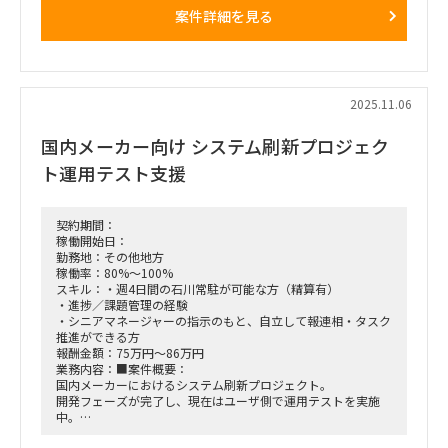
②既存PLM↔内製SCMシステムのデータクレンジング支援
案件詳細を見る
・6月～現在：①RFP作成支援中
・12月から：②に本格着手（3月までにクレンジング計画・概
算費用を見積もりたい）
②の現場リーダー
・主な想定タスク
└①要件をもとに②クレンジングの対象データの棚卸し（～
2025.11.06
12月そ想定）
└棚卸データの品質分析（欠損率・重複率・異常値などの修正
国内メーカー向け システム刷新プロジェク
項目の抽出）
└①要件新属性の補完ロジック定義（補完項目の抽出）
ト運用テスト支援
└修正・補完項目の方針策定（シナリオパターンの定義）
└・パターンごとの概算費用算出・計画策定（～3月を想定）
想定期間：2025年12月上旬～2026年3月（4月以降も想定）
名古屋への現地訪問可（週1日程度を想定。データ分析等はリ
契約期間：
モートも可）
稼働開始日：
勤務地：その他地方
稼働率：80%～100%
スキル：・週4日間の石川常駐が可能な方（精算有）
・進捗／課題管理の経験
・シニアマネージャーの指示のもと、自立して報連相・タスク
推進ができる方
報酬金額：75万円～86万円
業務内容：■案件概要：
国内メーカーにおけるシステム刷新プロジェクト。
開発フェーズが完了し、現在はユーザ側で運用テストを実施
中。
コンサルタントチーム（7名体制）のうち、シニアマネージャ