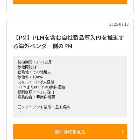
2025.07.18
【PM】PLMを含む自社製品導入PJを推進す
る海外ベンダー側のPM
契約期間：1～3ヵ月
稼働開始日：
勤務地：その他地方
稼働率：100%
スキル：・IT導入経験
・PMまたはIT PMO案件経験
報酬金額：～220万円
業務内容：■案件概要
□クライアント業態：重工業系
□背景と目的：
重工業系エンドに対し、PLMを含む自社製品導入PJを推進する
海外ベンダー側のPMポジション。
案件詳細を見る
複数案件が並行して進行中。