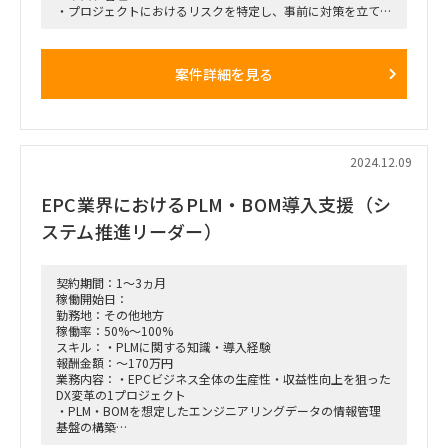
・プロジェクトにおけるリスクを特定し、事前に対策を立てる
ことで、プロジェクトの障害を未然に防ぎます。
・クライアントとのコミュニケーション
・ドキュメント管理と報告書作成
案件詳細を見る
・ビジネス英語を用いた海外プロジェクトのサポートプロジェ
クト全体の進捗管理
■期間
1/13〜
■場所
基本リモート（必要に応じて愛知県刈谷市）
2024.12.09
※オンサイト週2-3予定ですが、週1～オンサイト可能な方検
討可能です。
EPC業界におけるPLM・BOM導入支援（シ
ステム推進リーダー）
契約期間：1～3ヵ月
稼働開始日：
勤務地：その他地方
稼働率：50%～100%
スキル：・PLMに関する知識・導入経験
報酬金額：～170万円
業務内容：・EPCビジネス全体の生産性・収益性向上を狙った
DX変革の1プロジェクト
・PLM・BOMを想定したエンジニアリングデータの情報管理
基盤の構築
・EPC業界ではPLM・BOMという概念はそこまで一般的ではな