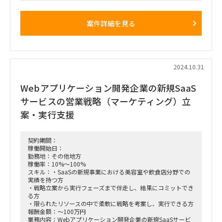
■稼働想定時期：2025/12/1～長期
■募集人数：2名
案件詳細を見る
■面談回数：1～2回
■備考
・火～木曜まで宇都宮
・交通費(新幹線から)、宿泊費実費精算で負担有
2024.10.31
Webアプリケーション開発企業の新規SaaS
サービスの営業戦略（マーケティング）立
案・実行支援
契約期間：
稼働開始日：
勤務地：その他地方
稼働率：10%～100%
スキル：・SaaSの新規事業における美容室や飲食店分野での
実績を持つ方
・戦略立案から実行フェーズまで伴走し、結果にコミットでき
る方
・限られたリソースの中で柔軟に戦略を考案し、実行できる方
報酬金額：～100万円
業務内容：Webアプリケーション開発企業の新規SaaSサービ