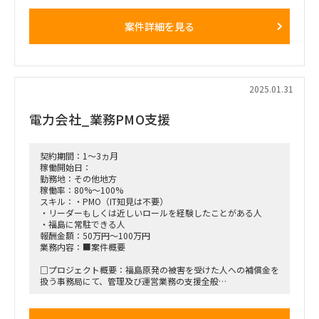
（コンフリクトが発生した場合、経営判断をするための材料を
トップマネジメントあげる）
案件詳細を見る
■稼働開始日：2025年3月 ごろ
■働き方/勤務場所：クライアント先（※茨城県土浦市）への
出社（※できれば常駐に近い形）
2025.01.31
電力会社_業務PMO支援
契約期間：1～3ヵ月
稼働開始日：
勤務地：その他地方
稼働率：80%～100%
スキル：・PMO（IT知見は不要）
・リーダーもしくは近しいロールを経験したことがある人
・福島に常駐できる人
報酬金額：50万円～100万円
業務内容：■案件概要
□プロジェクト概要：福島原発の被害を受けた人への補償金を
扱う事務局にて、管理及び運営業務の支援全般
■稼働開始日：即日 ～
■契約期間：3か月単位の更新予定