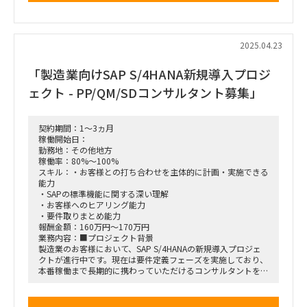
2025.04.23
「製造業向けSAP S/4HANA新規導入プロジ
ェクト - PP/QM/SDコンサルタント募集」
契約期間：1～3ヵ月
稼働開始日：
勤務地：その他地方
稼働率：80%～100%
スキル：・お客様との打ち合わせを主体的に計画・実施できる
能力
・SAPの標準機能に関する深い理解
・お客様へのヒアリング能力
・要件取りまとめ能力
報酬金額：160万円～170万円
業務内容：■プロジェクト背景
製造業のお客様において、SAP S/4HANAの新規導入プロジェ
クトが進行中です。現在は要件定義フェーズを実施しており、
本番稼働まで長期的に携わっていただけるコンサルタントを募
集しています。
■プロジェクト概要