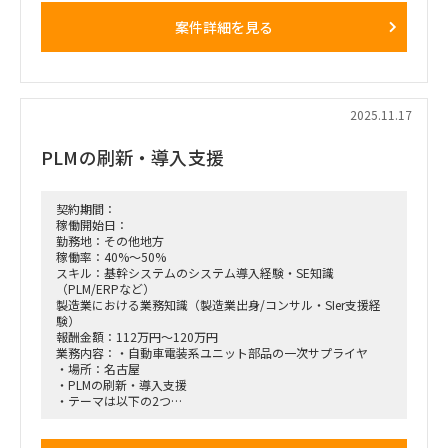
顧客と共に新しい価値（サービス、ソリューション、ビジネス
案件詳細を見る
等）を創出している案件があり
上流の企画からエンジニアを巻き込み、ソリューション・サー
ビス開発やその先のグロースまで
プロジェクトを推進しているため、プロジェクト状況やご経験
に合わせて、お任せする作業をアレンジ可能といただいていま
す。
2025.11.17
今回は、新潟クライアントへの半常駐を想定しているため、マ
ネージャーとともに
PLMの刷新・導入支援
プロジェクトのデリバリーに入っていただきたいという依頼で
す。
※週5日のうち、2,3日は新潟、それ以外はリモートまたは東
京オフィスの想定（相談可能）
契約期間：
※新潟への移動費用は建て替え精算で支給あり
稼働開始日：
勤務地：その他地方
～業務内容（想定含む）～
稼働率：40%～50%
・顧客営業
スキル：基幹システムのシステム導入経験・SE知識
・多岐にわたる社会課題プロジェクトのデリバリー
（PLM/ERPなど）
・顧客~産業~社会課題の理解・構造化・優先順位付け
製造業における業務知識（製造業出身/コンサル・SIer支援経
・顧客との討議によるプロジェクト要件定義
験）
・プロジェクトマネジメント（各MTGにおけるネクストステ
報酬金額：112万円～120万円
ップの設定~期待値マネジメント）
業務内容：・自動車電装系ユニット部品の一次サプライヤ
・エンジニアへのプロジェクト要件の伝達・エンジニアとの協
・場所：名古屋
業による成果創出 等
・PLMの刷新・導入支援
・テーマは以下の2つ
①M-BOM導入含む要件整理とベンダ/Pkg選定支援（ベンダ
要件定義時の伴走支援含む）