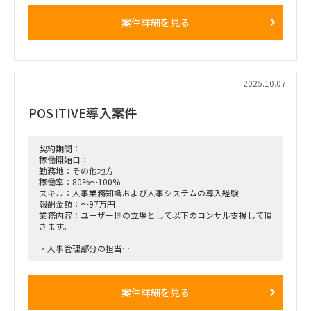
ー＋メンバーの2名チームに参画し、
運用テストの進捗および課題管理を中心に支援するポジショ
案件詳細を見る
ン。
■想定業務：
・運用テスト計画の進捗管理
・課題管理および報告資料作成
・チーム内外のコミュニケーション・報連相
2025.10.07
・シニアマネージャーの指示に基づくタスク推進
POSITIVE導入案件
■体制：
コンサルタント計7名体制（シニアマネージャー＋メンバー配
下に参画）
契約期間：
■期間：
稼働開始日：
即日～2026年6月頃まで（予定）
勤務地：その他地方
稼働率：80%～100%
■出社の仕方について：
スキル：人事業務知識および人事システムの導入経験
・週4日（月～木）石川県のクライアント先へ常駐（必須）、
報酬金額：～97万円
金曜日は都内もしくは自宅で稼働
業務内容：ユーザー側の立場として以下のコンサル支援して頂
・稼働率：100％
きます。
・人事管理部分の担当
・ベンダー対応やユーザー支援
就業条件：原則フルリモート。ただし、月2回日帰りで福岡に
案件詳細を見る
出張