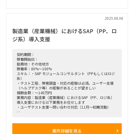
参画時期：即日
稼働率：100％（調整可能）
2025.08.06
製造業（産業機械）におけるSAP（PP、ロ
ジ系）導入支援
契約期間：
稼働開始日：
勤務地：その他地方
稼働率：80%～100%
スキル：・SAP モジュールコンサルタント（PPもしくはロジ
系）
・テスト工程、障害調査・対応の経験は必須。ユーザー支援
（ヘルプデスク等）の経験があることが望ましい
報酬金額：～140万円
業務内容：製造業（産業機械）におけるSAP（PP、ロジ系）
導入支援における以下業務をお任せします
・ユーザテスト支援～問い合わせ対応（11月～初期流動）
【稼働方法】
初期稼働は宇都宮、その後つくばへ拠点を移動
新幹線交通費および滞在宿泊費は実費精算
案件詳細を見る