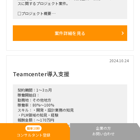
スに関するプロジェクト案件。
□プロジェクト概要
・設立3年目の企業での新規事業に関する案件
・新たにB2B向けとして美容室の業務支援や飲食店の予約キャ
ンセル対応を含むSaaSサービスを2025年2月にリリース予定
案件詳細を見る
・これまで受託開発をメインにしてきた企業が、新たに自社サ
ービスのリリースを行うため、現行の口コミやLPのみの営業
手法からの進化が必要
□業務内容
・新規事業SaaSの営業戦略立案およびマーケティング支援
2024.10.24
・知人紹介や既存取引先との取引を基にした営業方法の確立と
展開
Teamcenter導入支援
・限られたリソースと予算の中で、柔軟な判断と現場対応を行
いながらのマーケティング推進
□リモート可否
契約期間：1～3ヵ月
・本社は札幌市で現場の温度感を重要視しているため、可能で
稼働開始日：
あればオンサイト希望。（ただしエンド直接案件のため、ご希
勤務地：その他地方
望に合わせてご相談可能）
稼働率：80%～100%
スキル：・開発・設計業務の知見
ニーズの高いサービスですが、営業戦略やマーケの知見が不足
・PLM領域の知見・経験
しているため、ご支援をお願いいたします。
報酬金額：～170万円
業務内容：・大手電機メーカー（業務用設備）
企業の方
簡単10秒
・Teamcenter導入プロジェクト
お問い合わせ
コンサルタント登録
・来年カットオーバー予定。
11月～ UATの準備フェーズ／トレニンーグ準備フェーズでご