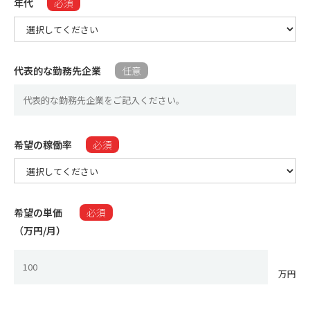
年代
必須
代表的な勤務先企業
任意
希望の稼働率​
必須
希望の単価
必須
（万円/月）​
万円