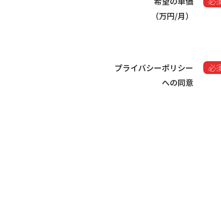
希望の単価
必
（万円/月）​
プライバシーポリシー
必
への同意