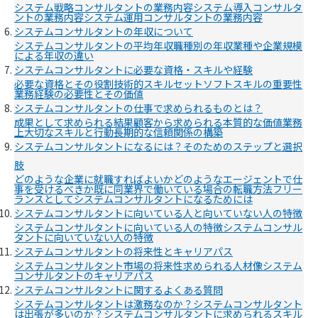
システム戦略コンサルタントの業務内容
システム導入コンサルタ
ントの業務内容
システム運用コンサルタントの業務内容
システムコンサルタントの年収について
システムコンサルタントの平均年収
職種別の年収
業種や企業規模
による年収の違い
システムコンサルタントに必要な資格・スキルや経験
必要な資格とその役割
技術的スキルセット
ソフトスキルの重要性
業務経験の必要性とその価値
システムコンサルタントの仕事で求められるものとは？
成果として求められる結果
顧客から求められる本質的な価値
業務
上大切なスキルと行動
長期的な信頼関係の構築
システムコンサルタントになるには？そのためのステップと選択
肢
どのような企業に就職すればよいか
どのようなエージェントで仕
事を受けるべきか
既に同業界で働いている場合の転職方法
フリー
ランスとしてシステムコンサルタントになるためには
システムコンサルタントに向いている人と向いていない人の特徴
システムコンサルタントに向いている人の特徴
システムコンサル
タントに向いていない人の特徴
システムコンサルタントの将来性とキャリアパス
システムコンサルタント市場の将来性
求められる人材像
システム
コンサルタントのキャリアパス
システムコンサルタントに関するよくある質問
システムコンサルタントは激務なのか？
システムコンサルタント
は出張が多いのか？
システムコンサルタントに求められるスキル