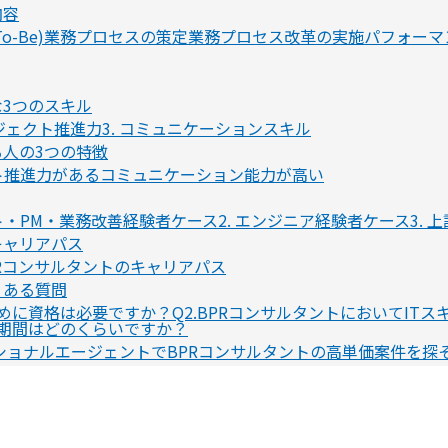
内容
To-Be)業務プロセスの策定
業務プロセス改革の実施
パフォーマ
な3つのスキル
ロジェクト推進力
3. コミュニケーションスキル
る人の3つの特徴
ト推進力がある
コミュニケーション能力が高い
ント・PM・業務改善経験者
ケース2. エンジニア経験者
ケース3. 
キャリアパス
PRコンサルタントのキャリアパス
くある質問
ために資格は必要ですか？
Q2.BPRコンサルタントにおいてIT
な期間はどのくらいですか？
ショナルエージェントでBPRコンサルタントの高単価案件を探