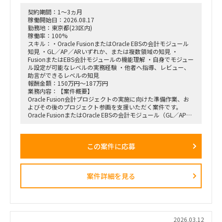
・新規領域における開発プロジェクトの推進
・プロジェクト管理プロセスや品質基準の整備・横展開
契約期間：1～3ヵ月
稼働開始日：2026.08.17
【プロジェクト体制】
勤務地：東京都(23区内)
・全社規模：約100名
稼働率：100%
・1プロジェクトあたり：開発エンジニア数名～十数名
スキル：・Oracle FusionまたはOracle EBSの会計モジュール
・複数プロジェクトが並行稼働
知見 ・GL／AP／ARいずれか、または複数領域の知見 ・
・マネジメント対象：横断で50～100名規模
FusionまたはEBS会計モジュールの機能理解 ・自身でモジュー
ル設定が可能なレベルの実務経験 ・他者へ指導、レビュー、
・稼働率：週5日／100％を希望
助言ができるレベルの知見
・勤務形態：基本リモート
報酬金額：150万円～187万円
※必要に応じて打ち合わせあり
業務内容：【案件概要】
・参画時期：2026年7月中を想定
Oracle Fusion会計プロジェクトの実施に向けた準備作業、お
よびその後のプロジェクト参画を支援いただく案件です。
Oracle FusionまたはOracle EBSの会計モジュール（GL／AP／
AR）に精通し、標準的な業務フロー、機能一覧、機能概要の
文書化に関するアドバイス、または稼働率に応じて実作業をご
担当いただきます。
この案件に応募
会計モジュールの機能を熟知しており、ご自身でモジュール設
定が可能、かつ他者へ指導できるレベルの方が求められていま
す。
案件詳細を見る
【主な業務内容】
・Oracle Fusion会計プロジェクト実施に向けた準備作業
・標準的な業務フローの整理／文書化支援
・会計モジュールの機能一覧、機能概要の文書化支援
・ドキュメント作成に関するアドバイス、または実作業
・その後のOracle Fusionプロジェクトへの参画
2026.03.12