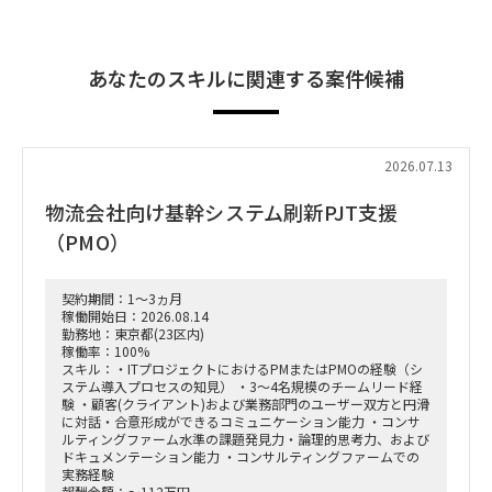
あなたのスキルに関連する案件候補
2026.07.13
物流会社向け基幹システム刷新PJT支援
（PMO）
契約期間：1～3ヵ月
稼働開始日：2026.08.14
勤務地：東京都(23区内)
稼働率：100%
スキル：・ITプロジェクトにおけるPMまたはPMOの経験（シ
ステム導入プロセスの知見） ・3〜4名規模のチームリード経
験 ・顧客(クライアント)および業務部門のユーザー双方と円滑
に対話・合意形成ができるコミュニケーション能力 ・コンサ
ルティングファーム水準の課題発見力・論理的思考力、および
ドキュメンテーション能力 ・コンサルティングファームでの
実務経験
報酬金額：～112万円