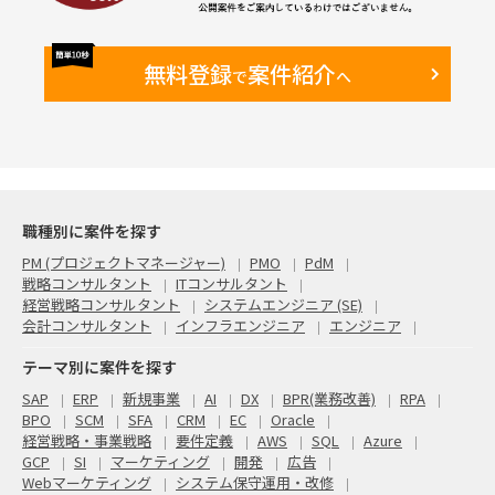
・標準機能 or カスタマイズ検討
・業務標準化の方針決定
・導入システム決定
ステップ5：To-Be像作成
無料登録
案件紹介
で
へ
・Fit to Standardを前提とした業務フロー検討
・業務標準化の方針決定
・次フェーズ以降（要件定義～）の前提となるTo-Be像の合意
■ 主な役割
※ リーダー職を希望。PM・リーダー経験がないメンバ職でも
適切な方がいらっしゃればご提案ください。
・活動推進のリーダー
・活動計画＆実行をリード
・テーマディスカッションのファシリテーション
職種別に案件を探す
・成果物作成
など
PM (プロジェクトマネージャー)
PMO
PdM
■ 条件
戦略コンサルタント
ITコンサルタント
・想定期間：2026年4月 ～2026年6月 ※初回契約
経営戦略コンサルタント
システムエンジニア (SE)
・基本リモート（群馬・愛媛への現地訪問の可能性あり（適
会計コンサルタント
インフラエンジニア
エンジニア
時）)
テーマ別に案件を探す
SAP
ERP
新規事業
AI
DX
BPR(業務改善)
RPA
BPO
SCM
SFA
CRM
EC
Oracle
経営戦略・事業戦略
要件定義
AWS
SQL
Azure
GCP
SI
マーケティング
開発
広告
Webマーケティング
システム保守運用・改修