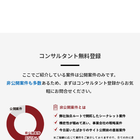
〇 背景
・既存PDMシステムの老朽化問題から、PLMへの刷新を検討中
・設計〜サービスに⾄る製品ライフサイクル情報の一元管理を
目指している
※ 具体的な目的・利用範囲は活動の中で定義が必要
・医療機器に求められる各種規制に対応したシステム構築が必
要
・ISO、FDA、GxP：品質マネジメント
・DHF（Design History File）、DMR（Device Master
Record）
・CSV（Computerized System Validation）：システムマネ
コンサルタント無料登録
ジメント
・Fit to Standardでの導入を予定
・医療機器業界に精通したメンバはすでにアサイン済
〇 実施内容
ここでご紹介している案件は公開案件のみです。
ステップ1：概念設計
非公開案件も多数
あるため、まずはコンサルタント登録からお気
・現状業務・課題整理
・PLM導入目的の定義
軽にお問合せください。
・対象範囲・優先順位の決定
ステップ2：評価対象PLM製品の絞り込み
・医療機器対応を前提としたPLM製品調査
・RFP作成
・1次評価
ステップ3：PoC実施
・ベンダーデモ＆机上評価
・PoCの企画・実施
・標準機能でのFit to Standard評価
ステップ4：導入システム決定