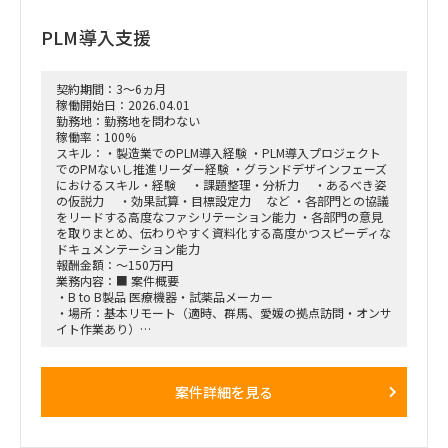
【求める人物像】
PLM導入支援
Oracle FusionまたはEBSの会計モジュールに深い知見を持ち、
単なる利用経験に留まらず、機能理解・設定・ドキュメント
化・他者への指導まで対応できる方。
コンサルティングファーム出身である必要はなく、知見と実務
契約期間：3～6ヵ月
遂行能力が重視されます。
稼働開始日：2026.04.01
勤務地：勤務地を問わない
稼働率：100%
スキル：・製造業でのPLM導入経験 ・PLM導入プロジェクト
でのPMないし推進リーダー経験 ・グランドデザインフェーズ
におけるスキル・経験 ・課題整理・分析力 ・あるべき姿
の仮説力 ・効果試算・目標設定力 など ・各部門との協議
をリードする高度なファシリテーション能力 ・各部門の意見
を取りまとめ、伝わりやすく資料化する高度かつスピーディな
ドキュメンテーション能力
報酬金額：～150万円
業務内容：■ 案件概要
・B to B製品 医療機器・試薬品メーカー
・場所：基本リモート（適時、群馬、愛媛の拠点訪問・オンサ
イト作業あり）
・PLM導入に向けた、概念設計～導入システム決定を支援
・想定期間：26年4月 ～ 28年10月 ※ 契約はステップ毎
（2～3カ月）
案件詳細を見る
上記以降もシステム導入（要件定義～）の支援可能あり
・現在提案中。3月上旬には決定予定
■ 案件詳細