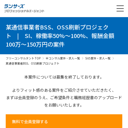
某通信事業者BSS、OSS刷新プロジェク
ト
|
SI、稼働率50%～100%、報酬金額
100万～150万円の案件
フリーコンサルタント TOP
全コンサル案件・求人一覧
SIの案件・求人一覧
某通信事業者BSS、OSS刷新プロジェクト
本案件については募集を終了しております。
よりフィット感のある案件を
ご紹介させていただきたく、
まずは会員登録のうえ、
ご希望条件と
職務経歴書の
アップロード
を
お願いいたします。
無料で会員登録する