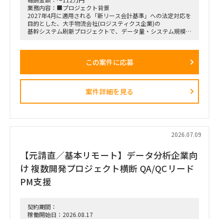
業務内容：■プロジェクト背景
2027年4月に適用される「新リース会計基準」への法定対応を
目的とした、大手物流会社(ロジスティクス企業)の
基幹システム刷新プロジェクトで、データ量・システム規模と
もに非常に大きい大規模案件となります。
■フェーズ
プロジェクト全体は半年ほど前から既に稼働しています。
この案件に応募
現在は要件定義が完了し、開発およびテスト・移行工程へシフ
トしている段階です。
■募集ポジション
・今回はPMOの募集です
案件詳細を見る
※大規模プロジェクトのため、複数の小チームが並行して乱立
する構造となっています。
今回はその中の1チーム(3〜4名規模)のリードをお任せできる
方を募集します。
ただ、スキル次第で他チームや顧客・ユーザー調整メインのチ
ームへのアサインも調整可能です。
2026.07.09
■依頼内容（想定含む）
・担当チームのマネジメントと推進
【元請直／基本リモート】データ分析企業向
└3〜4名規模の小チームにおける進捗管理、課題管理、およ
び主体的なチームリード業務。
け 複数開発プロジェクト横断 QA/QCリード
・ステークホルダー調整
PM支援
└プロジェクトルーム(常駐先)内での顧客、および業務部門の
ユーザー(実際のシステム利用者)との円滑な要件調整や合意形
成。
・コンサルティング業務
契約期間：
└課題の早期発見・構造化、ロジカルシンキングに基づく解決
稼働開始日：2026.08.17
策の提示、およびファーム水準の報告資料・検討資料の作成。