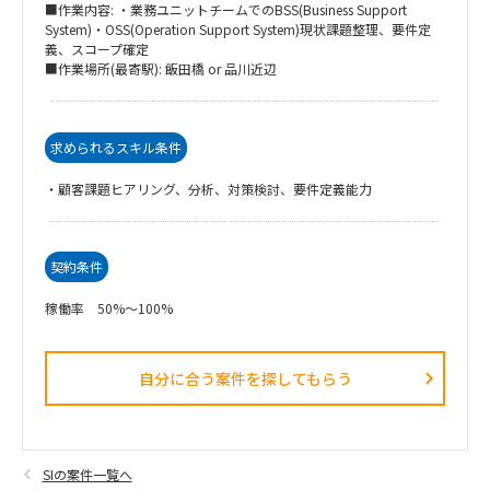
■作業内容: ・業務ユニットチームでのBSS(Business Support
System)・OSS(Operation Support System)現状課題整理、要件定
義、スコープ確定
■作業場所(最寄駅): 飯田橋 or 品川近辺
求められるスキル条件
・顧客課題ヒアリング、分析、対策検討、要件定義能力
契約条件
稼働率 50%～100%
自分に合う案件を探してもらう​
SIの案件一覧へ