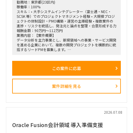
勤務地：東京都(23区内)
稼働率：100%
スキル：• 大手システムインテグレーター（富士通・NEC・
SCSK 等）でのプロジェクトマネジメント経験 • 大規模プロジ
ェクトの体制設計・PMO構築・運営の主導経験 • 複数案件の
進捗・リスクを統括し、発注元と論点を整理・合意形成する力
報酬金額：90万円～112万円
業務内容：【案件概要】
データ分析を主力事業とし、新規領域への事業・サービス開発
を進める企業において、複数の開発プロジェクトを横断的に統
括するリードPMを募集します。
各プロジェクトのPM・テックリードと連携し、進捗・リスク
管理、顧客との期待値調整、エスカレーション対応などを通じ
て、プロジェクトマネジメントの品質向上を推進いただきま
この案件に応募
す。
本案件における「QA/QC」は、システムや開発成果物そのも
のの品質管理ではなく、進捗管理・顧客リレーション・期待値
コントロールなど、プロジェクトマネジメント品質の管理・改
案件詳細を見る
善を指します。
【主な業務内容】
・複数の開発プロジェクトにおける進捗・課題・リスクの横断
管理
・各プロジェクトのPM、テックリードとの連携・マネジメン
2026.07.08
ト
・発注元、経営層、現場メンバーとのステークホルダー調整
Oracle Fusion会計領域 導入準備支援
・顧客との期待値調整、論点整理、合意形成
・重要課題のエスカレーションおよび解決推進