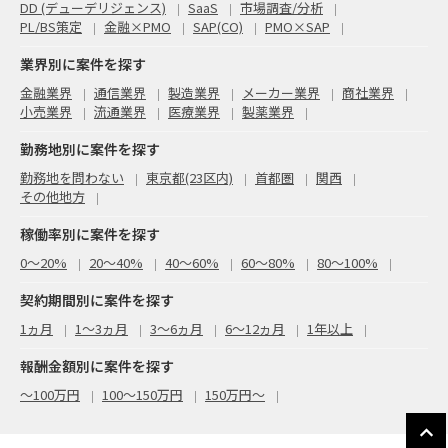
DD (デューデリジェンス)
SaaS
市場調査/分析
PL/BS策定
金融×PMO
SAP(CO)
PMO×SAP
業界別に案件を探す
金融業界
通信業界
製造業界
メーカー業界
商社業界
小売業界
流通業界
医療業界
製薬業界
勤務地別に案件を探す
勤務地を問わない
東京都(23区内)
首都圏
関西
その他地方
稼働率別に案件を探す
0〜20%
20〜40%
40〜60%
60〜80%
80〜100%
契約期間別に案件を探す
1ヵ月
1～3ヵ月
3～6ヵ月
6～12ヵ月
1年以上
報酬金額別に案件を探す
〜100万円
100〜150万円
150万円〜