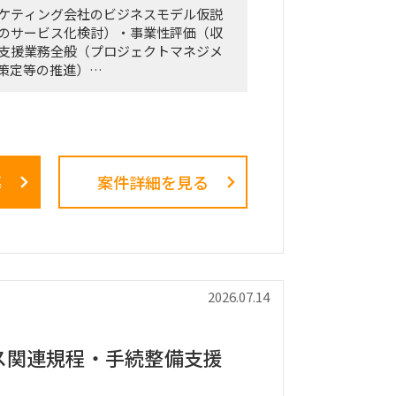
ケティング会社のビジネスモデル仮説
のサービス化検討）・事業性評価（収
支援業務全般（プロジェクトマネジメ
策定等の推進）
計画の策定」のような「抽象度が高
の高いPJ」にプロジェクトをリードす
方
募
案件詳細を見る
および中期経営計画策定
市場規模（TAM、SAM）の推計、およ
じた成長戦略立案
ス戦略の立案、ビジネスデューデリジェ
および買収後のPMI支援
ップライン・コストの構成要素分解）
2026.07.14
然性検証と買収効果定量化
る事業コンセプト策定、プロトタイピ
証）の設計、および市場参入戦略策定
ス関連規程・手続整備支援
採算事業の見直し、プロダクトポート
、組織再編計画策定、および全社コス