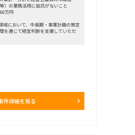
GPT等）の業務活用に抵抗がないこと
60万円
ちなか市・勝田駅周辺
/AI領域において、中長期・事業計画の策定
週によって変動
実管理を通じて経営判断を支援していただ
もある一方、プロジェクト中盤は週3～
する可能性あり
や差異分析を行い、生成AIを活用した
後および終了前は、出張頻度が比較的
方を求めます。
リモートワーク
社の麹町出社
策定支援および計画の継続的アップデ
集計・モニタリング、予実管理と差異分析
議向け資料作成および報告支援（数値
案件詳細を見る
ッド（勤務地：新宿エリア）
略部門所属（面談実施者：事業戦略部