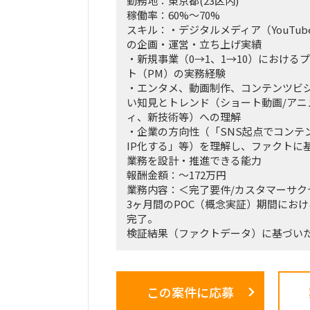
勤務地：東京都(23区内)
稼働率：60%～70%
スキル：・デジタルメディア（YouTube
の企画・運営・立ち上げ実績
・新規事業（0→1、1→10）における
ト（PM）の実務経験
・エンタメ、動画制作、コンテンツビ
い知見とトレンド（ショート動画/アニ
ィ、新技術等）への理解
・企業の方向性（「SNS起点でコンテ
IP化する」等）を理解し、ファクトに
業務を設計・推進できる能力
報酬金額：～172万円
業務内容：＜完了要件/カスタマーサク
3ヶ月間のPOC（概念実証）期間にお
完了。
検証結果（ファクトデータ）に基づい
市場規模予測のブラッシュアップ。
＜業務内容＞
この案件に応募
・稟議通過後の実務（POCフェーズ）
の推進、リード。