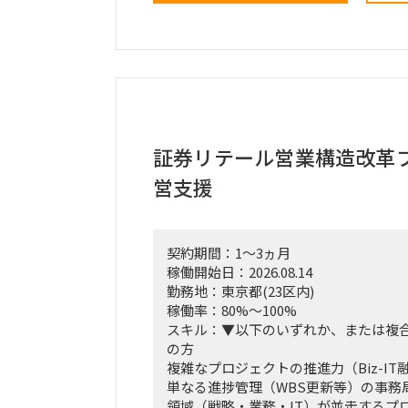
・3ヶ月間の検証マイルストーン（ガ
および進行管理。
・市場調査、ヒアリング対象（パート
定・実行。
・収集したデータの分析と、それに基
プデート。
・事業計画、ターゲット層の選定、市
・週1回または隔週1回程度の定例ミー
証券リテール営業構造改革
よび進捗報告。
営支援
契約期間：1～3ヵ月
稼働開始日：2026.08.14
勤務地：東京都(23区内)
稼働率：80%～100%
スキル：▼以下のいずれか、または複
の方
複雑なプロジェクトの推進力（Biz-IT
単なる進捗管理（WBS更新等）の事務
領域（戦略・業務・IT）が並走するプ