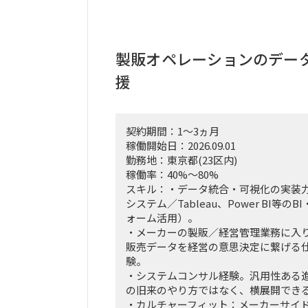
「横断タスクフォース（TF）の実質的
身の企画検討」
単なる進捗管理（事務局型PMO）では
IT（AI）の両面から中身の議論に入り
製販オペレーションのデー
実質的にドライブさせるプレイングマ
援
割を期待しています。
■ 具体的な業務内容
富裕層向けセグメント戦略、KPI設計
契約期間：1～3ヵ月
の「上流企画」と、現場への落とし込
稼働開始日：2026.09.01
推進を同時進行（アジャイル的）で回
勤務地：東京都(23区内)
経営・役員クラスに対する定期的なレ
稼働率：40%～80%
接のディスカッション（壁打ち）への
スキル：・データ統合・可視化の実装力（Sa
「バディAI」「AIロープレ」「ダッシ
システム／Tableau、Power BI等のBI
ールの要件定義から、それを現場の営
ォーム活用）。
（行動変容設計）までの定着化支援。
・メーカーの製販／経営管理業務に入
支店長やトップ営業経験を持つクライ
販売データを経営の意思決定に繋げる
のコアメンバーとタッグを組み、現場
験。
込みながら実効性の高い設計を行いま
・システムコンサル経験。汎用性ある
の旧来のやり方ではなく、横展開でき
・カルチャーフィット：メーカーサイ