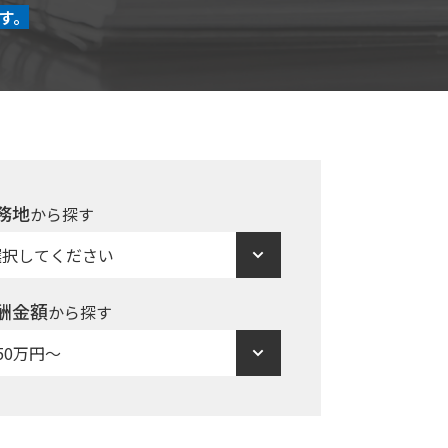
す。
務地
から探す
酬金額
から探す