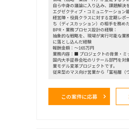
自ら中身の議論に入り込み、課題解決
エグゼクティブ・コミュニケーション
経営陣・役員クラスに対する定期レポ
ち（ディスカッション）の相手を務め
BPR・業務プロセス設計の経験：
抽象的な戦略を、現場が実行可能な業
に落とし込んだ経験
報酬金額：～165万円
業務内容：■ プロジェクトの背景・ミ
国内大手証券会社のリテール部門を対
業モデル変革プロジェクトです。
従来型のマス向け営業から「富裕層（
ト）特化型」へのシフトを掲げ、本件は
核施策」として経営陣・役員クラスが
る最重要エンゲージメントとなってい
この案件に応募
戦略ファームが描いた絵に留まらず、
ス設計、AIツールの導入、人材育成を
の行動変容までを一気通貫で実現する
の最大のミッションです。
■ 担当いただくポジション・役割