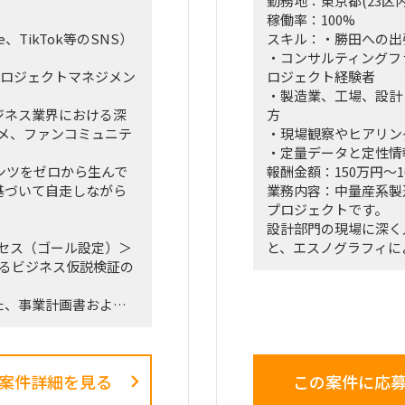
勤務地：東京都(23区内
稼働率：100%
、TikTok等のSNS）
スキル：・勝田への出
・コンサルティングフ
プロジェクトマネジメン
ロジェクト経験者
・製造業、工場、設計
ジネス業界における深
方
メ、ファンコミュニテ
・現場観察やヒアリン
・定量データと定性情
ンツをゼロから生んで
報酬金額：150万円～1
基づいて自走しながら
業務内容：中量産系製
プロジェクトです。
設計部門の現場に深く
セス（ゴール設定）＞
と、エスノグラフィに
けるビジネス仮説検証の
ら、業務上の無駄やボ
す。
た、事業計画書および
抽出した課題を分析・
効果、実行ロードマッ
員層に対する改革提案
案件詳細を見る
この案件に応
におけるプロジェクト
■業務内容
・業務ログ取得・分析