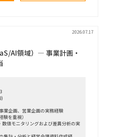
内における行動観察、エスノグラフィ
リングおよび顕在・潜在課題の整理
およびボトルネックの特定
2026.07.17
方針の立案
用対効果の試算
マップの策定
aaS/AI領域）— 事業計画・
、最終報告資料の作成およびプレゼン
当
グ、課題分析から施策立案までの実行
造化および資料化
3
ロードマップ策定
)
ドおよびタスク管理
の作成、プレゼンテーション支援
事業企画、営業企画の実務経験
での経験を重視）
理・数値モニタリングおよび差異分析の実
月1日～2026年12月28日
日まで
の集計・分析と経営会議資料作成経