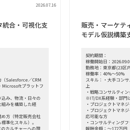
な推進リードおよび中
2026.07.16
なく、ビジネスと
込み、プロジェクトを
タ統合・可視化支
販売・マーケテ
ネージャーとしての役
モデル仮説構築
、新営業モデル設計など
契約期間：
み・タスクフォースの
稼働開始日：2026.09.0
していただきます。
勤務地：東京都(23区内
ポーティングおよび直
稼働率：40%～50%
参画。
lesforce／CRM
スキル：・大手コンサ
ュボード」等の最先端ツ
・Microsoftプラットフ
上
業員にどう使わせるか
・戦略コンサルティン
り込み、物流・日々の
※IT/DX系経験・部門
アント（証券会社側）
仕組みを構築した経
・プロジェクトマネジ
のリアルな知見を取り
・プロジェクトマネジ
す。
進め方（特定販売会社
応可能な方
る標準化スキル）。
・コンサルティングフ
ドのカルチャーへの理
報酬金額：～172万円