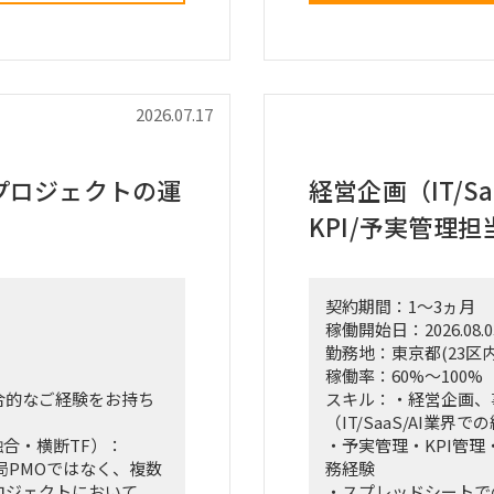
ントチャート等）の設計
クション
・設計部門のオフィス
ナー等）の調査・選
調査
・現場担当者へのヒア
づいた初期仮説のアッ
・課題の分析、構造化
2026.07.17
・改善施策および対策
場規模の再見直し。
・改善施策における費
ティングへの参加、お
・実行に向けたロード
プロジェクトの運
経営企画（IT/S
・幹部層への中間報告
KPI/予実管理担
テーション
■ポジション
・行動観察、ヒアリン
契約期間：1～3ヵ月
・調査・分析結果の構
稼働開始日：2026.08.0
・費用対効果の試算、
勤務地：東京都(23区内
・下位メンバーのリー
稼働率：60%～100%
・幹部層向け報告資料
合的なご経験をお持ち
スキル：・経営企画、
（IT/SaaS/AI業界
■契約条件
融合・横断TF）：
・予実管理・KPI管
・参画期間：2026年10
局PMOではなく、複数
務経験
または2027年1月31
ロジェクトにおいて、
・スプレッドシートで