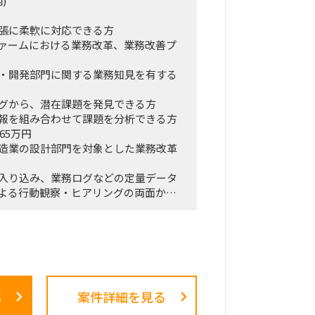
)
張に柔軟に対応できる方
ァームにおける業務改革、業務改善プ
・開発部門に関する業務知見を有する
グから、潜在課題を発見できる方
報を組み合わせて課題を分析できる方
65万円
造業の設計部門を対象とした業務改革
入り込み、業務ログなどの定量データ
よる行動観察・ヒアリングの両面か
トルネック、潜在的な課題を抽出しま
構造化したうえで、改善施策、費用対
プを策定し、クライアントの幹部・役
および最終報告までを担います。
募
案件詳細を見る
を行うメーカーとの連携およびディレ