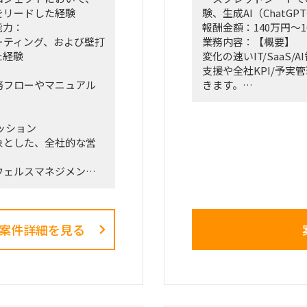
・稼働率：100％想定
をリードした経験
験、生成AI（Chat
能力：
報酬金額：140万円～1
■勤務地・働き方
ーティング、および壁打
業務内容：【概要】
・出張先：茨城県ひた
た経験
変化の速いIT/SaaS
・勝田への訪問頻度は
支援や全社KPI/予
・訪問が発生しない週
務フローやマニュアル
きます。
4日程度の出張が発生
経営会議向け資料作成
・プロジェクト開始直
業務改善に抵抗のない
少なくなる想定
ッション
・勝田出張以外の日は
象とした、全社的な営
【具体的な仕事内容】
・必要に応じて元請会
・中長期・事業計画の
ウェルスマネジメン
ート支援
「FY26業務計画の中
・全社KPIの設計・
直接スポンサーを務め
の実務遂行
ます。
・経営会議／ボード会
案件詳細を見る
組織再編、営業プロセ
の可視化と説明）
同時並行で進め、現場
ことが本プロジェクト
・勤務形態：ハイブリ
・開始時期：8/3～
・チーム構成：事業戦
門長）