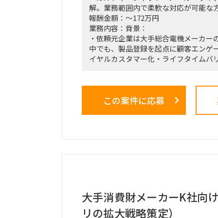
解。業務範囲内で柔軟な対応が可能な
報酬金額：～172万円
業務内容：背景：
・依頼元企業は大手総合電機メーカー
中でも、製品登録を起点に顧客エンゲ
イヤルカスタマー化・ライフタイムバ
門。
・上記組織では、従来のプロダクト別
型組織へ移行。
この案件に応募
・依頼元組織はD2C（パーソナルエン
クト＝ヘッドホン・スピーカー等）を
のPOCを直営店・Webで現場実装する
・新規開発と既存カテゴリービジネス
回しきるには、土台となるオペレーシ
化が不可欠。だがその専門人材が社内
ーが兼務で対応。
依頼業務：
・データ統合／製販オペレーション。
大手消費財メーカーK社向
頻度で売上状況を見て在庫補給を判断
リの拡大戦略策定）
踏まえて事業計画・販売計画を見直す