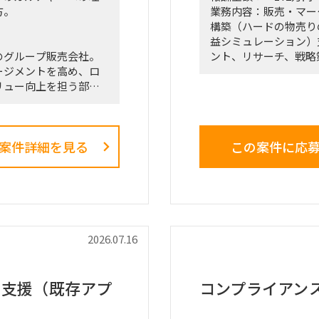
方。
業務内容：販売・マー
構築（ハードの物売り
益シミュレーション）
のグループ販売会社。
ント、リサーチ、戦略
ージメントを高め、ロ
リュー向上を担う部
＜業務内容＞
「全社戦略・中期経営
組織から、興味関心軸
く、正解がない難易度
る立場で携わっている
案件詳細を見る
この案件に応
ターテインメントプロダ
（例）
担当し、新規ビジネス
・全社戦略・事業戦略
役割を担う。
・市場環境分析、潜在
を限られたリソースで
び競合モデル調査を通
ョン効率化・業務標準
・M&A・アライアン
におらず、既存メンバ
ンス（BDD）の実行、
・財務モデリング（ト
2026.07.16
を用いた事業計画の蓋
・新規事業開発におけ
日次・週次・月次の各
ング、PoC（概念実
け支援（既存アプ
コンプライアン
し、月末月初に実績を
・事業再生に向けた不
サイクルを、データ統
フォリオマネジメント