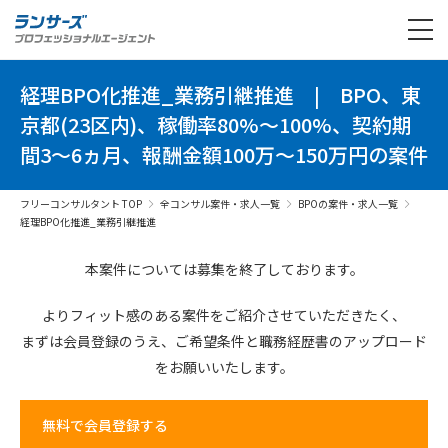
経理BPO化推進_業務引継推進
|
BPO、東
京都(23区内)、稼働率80%～100%、契約期
間3～6ヵ月、報酬金額100万～150万円の案件
フリーコンサルタント TOP
全コンサル案件・求人一覧
BPOの案件・求人一覧
経理BPO化推進_業務引継推進
本案件については募集を終了しております。
よりフィット感のある案件を
ご紹介させていただきたく、
まずは会員登録のうえ、
ご希望条件と
職務経歴書の
アップロード
を
お願いいたします。
無料で会員登録する