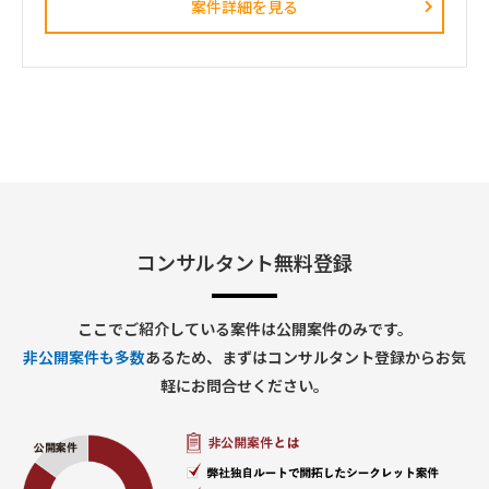
案件詳細を見る
①保険商品比較サイト ⇒ 既に別ベンダーに相談しており、
元請からの提案対象外
②保険商談関連ITシステム群（顧客・商談管理、予約、リモ
ート面談など、既存SaaS組合せ＋必要開発くらいイメージ）
③問合せ対応サポートセンター機能
・②③の要件決め・業務フロー・運用マニュアル作成など支援
要請をいただいた形。
【背景補足】過去、A社の業務オペ部門向けに、元請が1年強
コンサル支援を行っていた。それもあり、本件相談いただいた
形。
・商流：A社 ⇔SIer⇒ 元請（A社はSIerの既存取引先）
●先方与件に対する、元請の見解（提案方針）：以下の形で提
案
コンサルタント無料登録
・②③の要件定義の前段階の、要求定義から実施する。まず
「要求整理フェーズ」2か月★
・現状①②③案は、ビジネススキーム・課金は未検討もしく
は相当荒い状態。
ここでご紹介している案件は公開案件のみです。
この辺り検討にも踏み込む必要性が生じたら、柔軟に対応
非公開案件も多数
あるため、まずはコンサルタント登録からお気
する必要あり（但し、支援期間は延長する等、A社と調整する
方向）
軽にお問合せください。
・その後「要件定義フェーズ」2－3か月（「システムに関す
る要件（必要機能要件）とりまとめ＋業務要件とりまとめ」実
施）
・システム機能要件の検討は、荒く機能検討した上で、使い
得るSaaS機能把握＋Fit&Gap的アプローチを予想。
・保険商品比較サイトや既存レガシーシステムと、②を分断