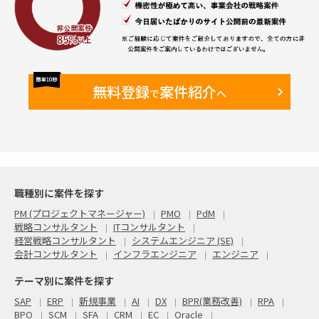
して良いか否か、どう連携するかも検討範囲
・業務要件はユースケース,業務フロー概要,販売会社との役
割分担/連携なども含める想定（詳細業務フロー,マニュアル,
トークレベルは不要。それらは次フェーズ範疇）
・この後続は
・「②保険商談関連ITシステム群」の詳細要件検討、導入、
開発など ⇒A社のIT部門にパスする形の想定
・「③問合せ対応サポートセンター機能」の詳細業務フロ
無料登録
案件紹介
で
へ
ー、各種マニュアルドキュメント類、トークスクリプト検討な
ど ⇒SIerにバトンタッチ
・但し、②③横断含めたPMO支援は求められる可能性ある
気がするが、現時点では不明
●今回提案内容と、想定業務内容（上記の★部分）
・まず「要求整理フェーズ」2か月。想定業務内容は、
【現状把握～課題洗出し～業務/システムなどのToBe要求の整
理】
職種別に案件を探す
・現在業務フロー、使用システム概要の把握（業務フローや
システム相関図の詳細の資料化は不要。PJメンバーなど関係者
PM (プロジェクトマネージャー)
PMO
PdM
で認識共有できるレベルの資料化でOK）
戦略コンサルタント
ITコンサルタント
・販売会社などステークホルダーへヒアリング（販売会社は
経営戦略コンサルタント
システムエンジニア (SE)
数社程度を想定）
会計コンサルタント
インフラエンジニア
エンジニア
・予想される課題洗出し（保険業法改正で求められる内容
と、現状業務とのギャップ洗出し）
テーマ別に案件を探す
・カスタマージャーニーにおける顧客やり取りシーン洗出し
・各やり取りシーンでの想定ToBe手続きフロー・必要シス
SAP
ERP
新規事業
AI
DX
BPR(業務改善)
RPA
テム機能・業務フロー、販売会社との役割分担と連携の概要レ
BPO
SCM
SFA
CRM
EC
Oracle
ベル検討