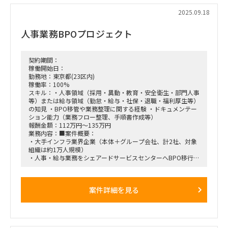
■お願いしたい業務
2025.09.18
・クライアントアポへの同席
・クライアントの要望に合わせたデータ要件定義/設計
人事業務BPOプロジェクト
・Slack/メールでのクライアント問合せ対応
※ アップセルなど営業要素は、別チームでの対応となるの
で、顧客に対するサポートがメインとなります。
契約期間：
稼働開始日：
勤務地：東京都(23区内)
稼働率：100%
スキル：・人事領域（採用・異動・教育・安全衛生・部門人事
等）または給与領域（勤怠・給与・社保・退職・福利厚生等）
の知見 ・BPO移管や業務整理に関する経験 ・ドキュメンテー
ション能力（業務フロー整理、手順書作成等）
報酬金額：112万円～135万円
業務内容：■案件概要：
・大手インフラ業界企業（本体＋グループ会社、計2社、対象
組織は約1万人規模）
・人事・給与業務をシェアードサービスセンターへBPO移行
中
・業務手順書があるものはその活用、未整備のものは業務可視
化から着手
案件詳細を見る
■フェーズ・スケジュール
・2024年9月：OJT
・2024年10月：並行稼働開始
・2025年1月：本番稼働予定
■体制規模