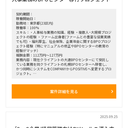
契約期間：
稼働開始日：
勤務地：東京都(23区内)
稼働率：100%
スキル：・人事給与業務の知識、経験 ・複数人~大規模プロジ
ェクトの経験 ・ファーム出身者(ファームとの豊富な協業実績
でも可) ・福利厚生、社会保険、企業年金に関するBPOプロジ
ェクト経験（特にマニュアルの修正やBPOセンターの教育の
経験がマッチ）
報酬金額：112万円～127万円
業務内容：現在クライアントの大連BPOセンターにて受託し
ている業務を同クライアントの札幌BPOセンターへ移管し、
かつ同時にシステムをCOMPANYからPOSITIVEへ変更するプロ
ジェクト。
現状大連で使用しているCOMPANYの業務マニュアルを
POSITIVE版へ変更し、マニュアルを理解した上で、札幌セン
ターの担当者の教育を進めて頂きたい。
案件詳細を見る
業務領域は福利厚生、社会保険、企業年金をご担当頂きます。
（場合によっては給与、人事領域もご担当頂く可能性がありま
す）
【役割／タスク】
・マニュアル修正（COMPANY版→POSITIVE版）
2025.09.25
・上記に紐づく業務理解
・クライアント札幌BPOセンターのメンバーの教育