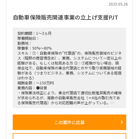
・コンサルティングファーム(合計20名程度)
2025.05.26
ーPM
ー人事業務チーム
自動車保険販売関連事業の立上げ支援PJT
┗対象業務：採用、異動、教育、安全衛生、部門人事等
ー給与業務チーム
┗対象業務：勤怠、給与、社保、退職、福利厚生(社内積み立
て、共済など含む)
契約期間：1～3ヵ月
※業務移行先のセンターは30-40名程度
稼働開始日：
■役割/タスク
勤務地：
・PMO
稼働率：50%～80%
ープロジェクト進捗・課題管理
スキル：①：自動車保険の"代理店"の、保険販売領域のビジネ
ー課題発生時の対応検討およびステークホルダー報告
ス（暗黙の商習慣含め）、業務、システムについて一定以上の
ースケジュール再設計や進捗モニタリングの支援
経験がある、もしくは知見ある方 ②：①経験がない場合、損
保会社で、自動車保険の乗合代理店とのやり取り実務領域の経
験がある（つまりビジネス、業務、システムについてある程度
はわかる）
報酬金額：～150万円
業務内容：●背景
・保険業法改正により、乗合代理店で適切比較推奨販売の確保
が求められるが、複数の自動車販売会社（＝A社の取引先であ
る保険販売代理店）から対応困難の声が上がっている。
・その状況に対し、自動車販売会社／販売店向けに「保険比較
推奨サイト＆販売サポートセンター機能」構築をA社が構想・
検討中。
この案件に応募
・A社での本件主管部署：事業部側。主な関連部署：業務オペ
部門、IT部門
・現時点、A社にて新規の構築・提供を想定する対象は次の3
つ。