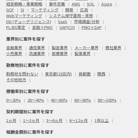
【ステークホルダーマネジメント支援】
経営戦略・事業戦略
要件定義
AWS
SQL
Azure
・構築予定サービスのビジネススキーム精査
GCP
SI
マーケティング
開発
広告
・販売会社などステークホルダーとのコミュニケーションの
Webマーケティング
システム保守運用・改修
支援（打合せ資料準備、議事メモ作成等）
DD (デューデリジェンス)
SaaS
市場調査/分析
・活動方針や進捗をマネジメント資料として作成
PL/BS策定
金融×PMO
SAP(CO)
PMO×SAP
（・この2か月の次の「要件定義フェーズ」2－3か月も継続支
援必要性ある認識。その後の横断PMO支援は現時点不透明）
業界別に案件を探す
金融業界
通信業界
製造業界
メーカー業界
商社業界
●想定体制
・元請側PJ責任者：元請シニアマネージャー（稼働率10-20%
小売業界
流通業界
医療業界
製薬業界
ほど見込。過去にA社向けコンサル案件実施した人が担当）
・PJマネージャー：TBD 今回の募集枠（稼働率50-80%ほど想
勤務地別に案件を探す
定）
・元請コンサルタントA：稼働率100%
勤務地を問わない
東京都(23区内)
首都圏
関西
今回募集する方は、本PJ支援のPJマネージャーとして、PJ成功
その他地方
に向けて主体的に推進いただきたいです。
下に元請コンサルタントを付けるため、各種資料化／議事メモ
稼働率別に案件を探す
等は元請コンサルタントが作業しますが、そのディレクショ
ン・レビューなどのプロマネ仕事は発生します。
0〜20%
20〜40%
40〜60%
60〜80%
80〜100%
●その他条件等
契約期間別に案件を探す
・契約期間：2025年7月頃～2か月 ※現在提案中であり詳
細は今後調整。「要求整理フェーズ」2か月の次は「要件定義
1ヵ月
1～3ヵ月
3～6ヵ月
6～12ヵ月
1年以上
フェーズ」2－3か月も継続契約の見込み
・勤務場所：リモート勤務中心だが、週1でA社の客先出張あ
り（A社本社は、新幹線で普通に日帰りできる場所。新幹線の
報酬金額別に案件を探す
駅から徒歩10分）