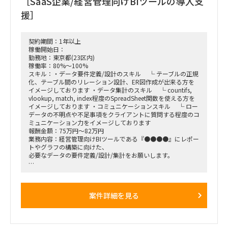
［SaaS企業/経営管理向けBIツールの導入支
（メンバーが業務を独力で行えるよう教育する）
※PMの下で札幌BPOセンターの1チームをリード頂きます
援］
・その他、進捗管理、資料作成、エンドクライアントへの報告
など
【作業場所】フル出社 ※東京箱崎／札幌 ※隔週札幌出張を
契約期間：1年以上
想定
稼働開始日：
勤務地：東京都(23区内)
【開始日】ASAP~2026年7月31日
稼働率：80%～100%
スキル：・データ要件定義/設計のスキル └ テーブルの正規
化、テーブル間のリレーション設計、ER図作成が出来る方を
イメージしております ・データ集計のスキル └ countifs,
vlookup, match, index程度のSpreadSheet関数を使える方を
イメージしております ・コミュニケーションスキル └ ロー
データの不明点や不足事項をクライアントに質問する程度のコ
ミュニケーション力をイメージしております
報酬金額：75万円～82万円
業務内容：経営管理向けBIツールである『●●●●』にレポー
トやグラフの構築に向けた、
必要なデータの要件定義/設計/集計をお願いします。
【仕事内容】
アウトプットとなるレポートやグラフと、インプットとなるロ
ーデータは弊社社員がクライアントと合意または受領をします
案件詳細を見る
ので、
インプットデータを確認し、集計に向けた不明点や不足事項を
洗い出し、クライアントに確認した上で、SpreadSheetを用い
てデータ集計まで実施頂くことを想定しています。