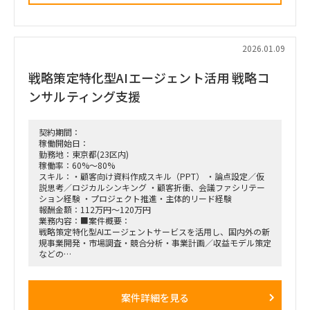
・M&A・アライアンス戦略の立案、ビジネスデューデリジェ
ンス（BDD）の実行、および買収後のPMI支援
・財務モデリング（トップライン・コストの構成要素分解）を
用いた事業計画の蓋然性検証と買収効果定量化
・新規事業開発における事業コンセプト策定、プロトタイピン
2026.01.09
グ、PoC（概念実証）の設計、および市場参入戦略策定
・事業再生に向けた不採算事業の見直し、プロダクトポートフ
戦略策定特化型AIエージェント活用 戦略コ
ォリオマネジメント、組織再編計画策定、および全社コスト削
減実行支援
ンサルティング支援
契約期間：
稼働開始日：
勤務地：東京都(23区内)
稼働率：60%～80%
スキル：・顧客向け資料作成スキル（PPT） ・論点設定／仮
説思考／ロジカルシンキング ・顧客折衝、会議ファシリテー
ション経験 ・プロジェクト推進・主体的リード経験
報酬金額：112万円～120万円
業務内容：■案件概要：
戦略策定特化型AIエージェントサービスを活用し、国内外の新
規事業開発・市場調査・競合分析・事業計画／収益モデル策定
などの
戦略コンサルティング業務を推進する。
クライアントワークに加え、コンサルタント／アナリストのマ
ネジメント、プロダクト改善に向けたフィードバック、セール
案件詳細を見る
ス支援なども含む。