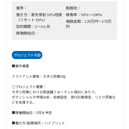
業界：
勤務地：
働き方：客先常駐 50%程度
稼働率：50%～100%
（リモート 50%）
報酬金額：120万円～170万
契約期間：1～3ヵ月
円
稼働開始日：
プロジェクト内容
■案件概要
クライアント業態：大手小売業A社
□プロジェクト概要：
大手小売業における新店舗フォーマット検討にあたり、
ポテンシャルや市場分析、目標設定、実行計画策定、リスク評価な
どを支援する。
■稼働開始日：5月を予定
■働き方/勤務場所：ハイブリット