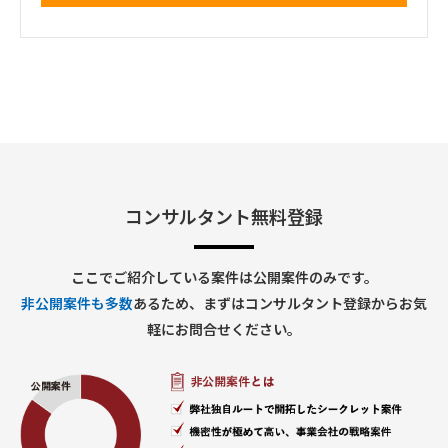
■想定業務：
・AIエージェントを活用した戦略策定／新規事業検討支援
・市場調査／競合分析／事業計画・収益モデル策定
・コンサルタント／アナリストのマネジメント
・クライアントコミュニケーション、会議ファシリテーション
・プロジェクト全体の推進・進捗管理
・プロダクト改善に向けたフィードバック
・営業・セールス活動の支援
■体制：
クライアント＋自社コンサルタント／アナリストチーム（少数
精鋭想定）
コンサルタント無料登録
■期間：
応相談（中長期想定）
※初回契約は1～3か月、以降は双方合意のもと、延長を想定
ここでご紹介している案件は公開案件のみです。
■出社の仕方について：
非公開案件も多数
あるため、まずはコンサルタント登録からお気
基本リモート
軽にお問合せください。
■稼働率：
60%～80%