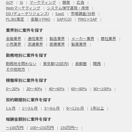
GCP
SI
マーケティング
開発
広告
Webマーケティング
システム保守運用・改修
DD (デューデリジェンス)
SaaS
市場調査/分析
PL/BS策定
金融×PMO
SAP(CO)
PMO×SAP
業界別に案件を探す
金融業界
通信業界
製造業界
メーカー業界
商社業界
小売業界
流通業界
医療業界
製薬業界
勤務地別に案件を探す
勤務地を問わない
東京都(23区内)
首都圏
関西
その他地方
稼働率別に案件を探す
0〜20%
20〜40%
40〜60%
60〜80%
80〜100%
契約期間別に案件を探す
1ヵ月
1～3ヵ月
3～6ヵ月
6～12ヵ月
1年以上
報酬金額別に案件を探す
〜100万円
100〜150万円
150万円〜