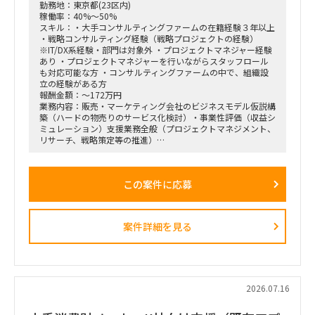
勤務地：東京都(23区内)
稼働率：40%～50%
スキル：・大手コンサルティングファームの在籍経験３年以上
・戦略コンサルティング経験（戦略プロジェクトの経験）
※IT/DX系経験・部門は対象外 ・プロジェクトマネジャー経験
あり ・プロジェクトマネジャーを行いながらスタッフロール
も対応可能な方 ・コンサルティングファームの中で、組織設
立の経験がある方
報酬金額：～172万円
業務内容：販売・マーケティング会社のビジネスモデル仮説構
築（ハードの物売りのサービス化検討）・事業性評価（収益シ
ミュレーション）支援業務全般（プロジェクトマネジメント、
リサーチ、戦略策定等の推進）
＜業務内容＞
「全社戦略・中期経営計画の策定」のような「抽象度が高く、
この案件に応募
正解がない難易度の高いPJ」にプロジェクトをリードする立場
で携わっている方
（例）
・全社戦略・事業戦略および中期経営計画策定
案件詳細を見る
・市場環境分析、潜在市場規模（TAM、SAM）の推計、および
競合モデル調査を通じた成長戦略立案
・M&A・アライアンス戦略の立案、ビジネスデューデリジェ
ンス（BDD）の実行、および買収後のPMI支援
・財務モデリング（トップライン・コストの構成要素分解）を
用いた事業計画の蓋然性検証と買収効果定量化
2026.07.16
・新規事業開発における事業コンセプト策定、プロトタイピン
グ、PoC（概念実証）の設計、および市場参入戦略策定