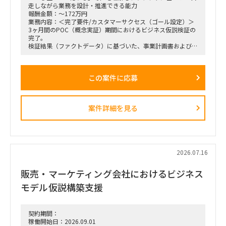
走しながら業務を設計・推進できる能力
報酬金額：～172万円
業務内容：＜完了要件/カスタマーサクセス（ゴール設定）＞
3ヶ月間のPOC（概念実証）期間におけるビジネス仮説検証の
完了。
検証結果（ファクトデータ）に基づいた、事業計画書および市
場規模予測のブラッシュアップ。
＜業務内容＞
この案件に応募
・稟議通過後の実務（POCフェーズ）におけるプロジェクト
の推進、リード。
・3ヶ月間の検証マイルストーン（ガントチャート等）の設計
および進行管理。
案件詳細を見る
・市場調査、ヒアリング対象（パートナー等）の調査・選定・
実行。
・収集したデータの分析と、それに基づいた初期仮説のアップ
デート。
・事業計画、ターゲット層の選定、市場規模の再見直し。
・週1回または隔週1回程度の定例ミーティングへの参加、お
2026.07.16
よび進捗報告。
販売・マーケティング会社におけるビジネス
モデル仮説構築支援
契約期間：
稼働開始日：2026.09.01