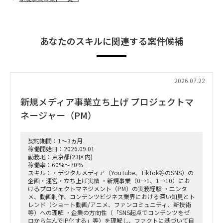
あなたのスキルに関連する案件候補
2026.07.22
新規メディア事業立ち上げ プロジェクトマ
ネージャー（PM）
契約期間：1～3ヵ月
稼働開始日：2026.09.01
勤務地：東京都(23区内)
稼働率：60%～70%
スキル：・デジタルメディア（YouTube、TikTok等のSNS）の
企画・運営・立ち上げ実績 ・新規事業（0→1、1→10）にお
けるプロジェクトマネジメント（PM）の実務経験 ・エンタ
メ、動画制作、コンテンツビジネス業界における深い知見とト
レンド（ショート動画/アニメ、ファンコミュニティ、新技術
等）への理解 ・企業の方向性（「SNS起点でコンテンツをゼ
ロから生んでIP化する」等）を理解し、ファクトに基づいて自