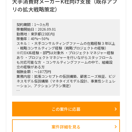
大手消費財メーカーK社向け支援（既存アプ
・事業再生に向けた不採算事業の見直し、プロダクトポートフ
ォリオマネジメント、組織再編計画策定、および全社コスト削
リの拡大戦略策定）
減実行支援
契約期間：1～3ヵ月
稼働開始日：2026.09.01
勤務地：東京都(23区内)
稼働率：40%～50%
スキル：・大手コンサルティングファームの在籍経験３年以上
・戦略コンサルティング経験（戦略プロジェクトの経験）
※IT/DX系経験・部門は対象外 ・プロジェクトマネジャー経験
あり ・プロジェクトマネジャーを行いながらスタッフロール
も対応可能な方 ・コンサルティングファームの中で、組織設
立の経験がある方
報酬金額：～187万円
業務内容：拡張コンセプトの仮説構築、顧客ニーズ検証、ビジ
ネスモデル仮説構築（マネタイズモデル設計、事業性シミュレ
ーション、アクションプラン策定）
■戦略コンサルティングの具体的なイメージ
「全社戦略・中期経営計画の策定」のような「抽象度が高く、
正解がない難易度の高いPJ」にプロジェクトをリードする立場
この案件に応募
で携わっている方
（例）
・全社戦略・事業戦略および中期経営計画策定
・市場環境分析、潜在市場規模（TAM、SAM）の推計、および
案件詳細を見る
競合モデル調査を通じた成長戦略立案