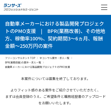
自動車メーカーにおける製品開発プロジェク
トのPMO支援
|
BPR(業務改善)、その他地
方、稼働率100%、契約期間3～6ヵ月、報酬
金額～250万円の案件
フリーコンサルタント TOP
全コンサル案件・求人一覧
BPR(業務改善)の案件・求人一覧
自動車メーカーにおける製品開発プロジェクトのPMO支援
本案件については募集を終了しております。
よりフィット感のある案件を
ご紹介させていただきたく、
まずは会員登録のうえ、
ご希望条件と
職務経歴書の
アップロード
を
お願いいたします。