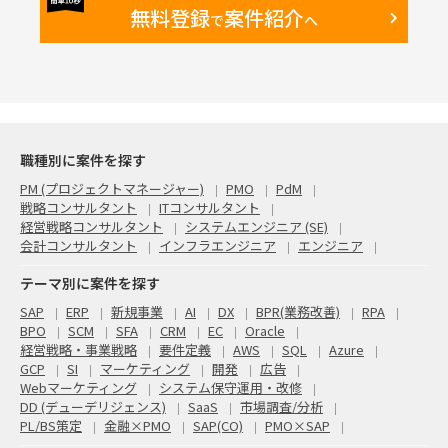
無料登録
案件紹介
で
へ
職種別に案件を探す
PM (プロジェクトマネージャー)
PMO
PdM
戦略コンサルタント
ITコンサルタント
経営戦略コンサルタント
システムエンジニア (SE)
会計コンサルタント
インフラエンジニア
エンジニア
テーマ別に案件を探す
SAP
ERP
新規事業
AI
DX
BPR(業務改善)
RPA
BPO
SCM
SFA
CRM
EC
Oracle
経営戦略・事業戦略
要件定義
AWS
SQL
Azure
GCP
SI
マーケティング
開発
広告
Webマーケティング
システム保守運用・改修
DD (デューデリジェンス)
SaaS
市場調査/分析
PL/BS策定
金融×PMO
SAP(CO)
PMO×SAP