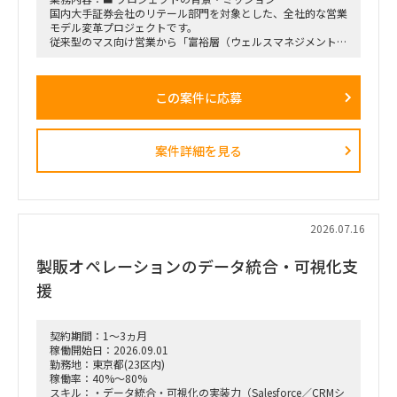
・プロジェクト開始直後および終了前は、出張頻度が比較的少
国内大手証券会社のリテール部門を対象とした、全社的な営業
なくなる想定
モデル変革プロジェクトです。
・勝田出張以外の日はリモートワーク
従来型のマス向け営業から「富裕層（ウェルスマネジメント）
・必要に応じて元請会社の麹町出社
特化型」へのシフトを掲げ、本件は「FY26業務計画の中核施
策」として経営陣・役員クラスが直接スポンサーを務める最重
要エンゲージメントとなっています。
この案件に応募
戦略ファームが描いた絵に留まらず、組織再編、営業プロセス
設計、AIツールの導入、人材育成を同時並行で進め、現場の行
動変容までを一気通貫で実現することが本プロジェクトの最大
のミッションです。
案件詳細を見る
■ 担当いただくポジション・役割
「横断タスクフォース（TF）の実質的な推進リードおよび中
身の企画検討」
単なる進捗管理（事務局型PMO）ではなく、ビジネスと
IT（AI）の両面から中身の議論に入り込み、プロジェクトを実
2026.07.16
質的にドライブさせるプレイングマネージャーとしての役割を
期待しています。
製販オペレーションのデータ統合・可視化支
■ 具体的な業務内容
援
富裕層向けセグメント戦略、KPI設計、新営業モデル設計など
の「上流企画」と、現場への落とし込み・タスクフォースの推
進を同時進行（アジャイル的）で回していただきます。
契約期間：1～3ヵ月
経営・役員クラスに対する定期的なレポーティングおよび直接
稼働開始日：2026.09.01
のディスカッション（壁打ち）への参画。
勤務地：東京都(23区内)
「バディAI」「AIロープレ」「ダッシュボード」等の最先端ツ
稼働率：40%～80%
ールの要件定義から、それを現場の営業員にどう使わせるか
スキル：・データ統合・可視化の実装力（Salesforce／CRMシ
（行動変容設計）までの定着化支援。