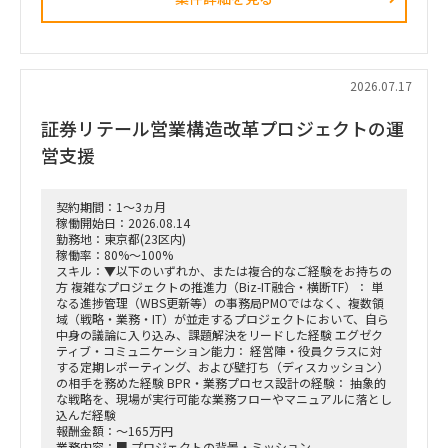
ション
・設計部門のオフィス内における行動観察、エスノグラフィ調
査
・現場担当者へのヒアリングおよび顕在・潜在課題の整理
・課題の分析、構造化およびボトルネックの特定
・改善施策および対策方針の立案
2026.07.17
・改善施策における費用対効果の試算
・実行に向けたロードマップの策定
証券リテール営業構造改革プロジェクトの運
・幹部層への中間報告、最終報告資料の作成およびプレゼンテ
ーション
営支援
■ポジション
・行動観察、ヒアリング、課題分析から施策立案までの実行
契約期間：1～3ヵ月
・調査・分析結果の構造化および資料化
稼働開始日：2026.08.14
・費用対効果の試算、ロードマップ策定
勤務地：東京都(23区内)
・下位メンバーのリードおよびタスク管理
稼働率：80%～100%
・幹部層向け報告資料の作成、プレゼンテーション支援
スキル：▼以下のいずれか、または複合的なご経験をお持ちの
方 複雑なプロジェクトの推進力（Biz-IT融合・横断TF）： 単
■契約条件
なる進捗管理（WBS更新等）の事務局PMOではなく、複数領
・参画期間：2026年10月1日～2026年12月28日
域（戦略・業務・IT）が並走するプロジェクトにおいて、自ら
または2027年1月31日まで
中身の議論に入り込み、課題解決をリードした経験 エグゼク
・稼働率：100％想定
ティブ・コミュニケーション能力： 経営陣・役員クラスに対
する定期レポーティング、および壁打ち（ディスカッション）
■勤務地・働き方
の相手を務めた経験 BPR・業務プロセス設計の経験： 抽象的
・出張先：茨城県ひたちなか市・勝田駅周辺
な戦略を、現場が実行可能な業務フローやマニュアルに落とし
・勝田への訪問頻度は週によって変動
込んだ経験
・訪問が発生しない週もある一方、プロジェクト中盤は週3～
報酬金額：～165万円
4日程度の出張が発生する可能性あり
業務内容：■ プロジェクトの背景・ミッション