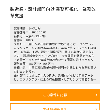
製造業・設計部門向け 業務可視化／業務改
革支援
契約期間：1～3ヵ月
稼働開始日：2026.10.01
勤務地：東京都(23区内)
稼働率：100%
スキル：・勝田への出張に柔軟に対応できる方 ・コンサルテ
ィングファームにおける業務改革、業務改善プロジェクト経験
者 ・製造業、工場、設計・開発部門に関する業務知見を有す
る方 ・現場観察やヒアリングから、潜在課題を発見できる方
・定量データと定性情報を組み合わせて課題を分析できる方
報酬金額：150万円～165万円
業務内容：中量産系製造業の設計部門を対象とした業務改革プ
ロジェクトです。
設計部門の現場に深く入り込み、業務ログなどの定量データ
と、エスノグラフィによる行動観察・ヒアリングの両面から、
業務上の無駄やボトルネック、潜在的な課題を抽出します。
抽出した課題を分析・構造化したうえで、改善施策、費用対効
果、実行ロードマップを策定し、クライアントの幹部・役員層
この案件に応募
に対する改革提案および最終報告までを担います。
■業務内容
・業務ログ取得・分析を行うメーカーとの連携およびディレク
案件詳細を見る