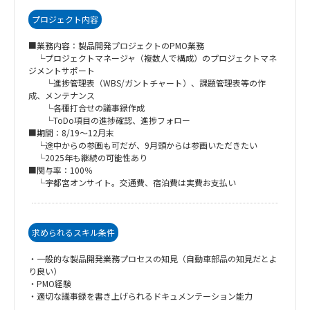
プロジェクト内容
■業務内容：製品開発プロジェクトのPMO業務
└プロジェクトマネージャ（複数人で構成）のプロジェクトマネ
ジメントサポート
└進捗管理表（WBS/ガントチャート）、課題管理表等の作
成、メンテナンス
└各種打合せの議事録作成
└ToDo項目の進捗確認、進捗フォロー
■期間：8/19～12月末
└途中からの参画も可だが、9月頭からは参画いただきたい
└2025年も継続の可能性あり
■関与率：100％
└宇都宮オンサイト。交通費、宿泊費は実費お支払い
求められるスキル条件
・一般的な製品開発業務プロセスの知見（自動車部品の知見だとよ
り良い）
・PMO経験
・適切な議事録を書き上げられるドキュメンテーション能力