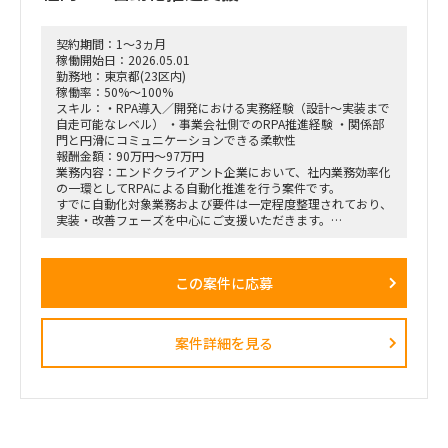
・様々な種類・量のデータをざっと紐解き、経営層が意思決定
しやすい形／現場でオペレーションが回る形に整理。
・この領域は依頼元組織の上位者含め「最低限の精度が担保さ
契約期間：1～3ヵ月
れればよい・AI化で工数削減」という合意があり、AI／BIと相
稼働開始日：2026.05.01
性が良い。1〜2ヶ月でガッツリ作り込み、担当が1人抜けても
勤務地：東京都(23区内)
成立する状態にしたい。
稼働率：50%～100%
スキル：・RPA導入／開発における実務経験（設計〜実装まで
自走可能なレベル） ・事業会社側でのRPA推進経験 ・関係部
門と円滑にコミュニケーションできる柔軟性
報酬金額：90万円～97万円
業務内容：エンドクライアント企業において、社内業務効率化
の一環としてRPAによる自動化推進を行う案件です。
すでに自動化対象業務および要件は一定程度整理されており、
実装・改善フェーズを中心にご支援いただきます。
情報システム部門のリソース不足に伴い、外部人材にて即戦力
として参画いただく想定です。
この案件に応募
■想定業務：
・RPAシナリオ設計／開発／テスト／実装
・既存RPAの改修・最適化
・業務部門との要件確認／調整
案件詳細を見る
・運用設計およびマニュアル整備
・情報システム部門との連携・技術サポート
■体制：
情報システム部門配下での支援（詳細は面談時）
■期間：中期想定（詳細応相談）