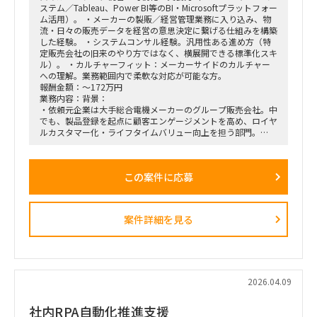
ステム／Tableau、Power BI等のBI・Microsoftプラットフォー
支店長やトップ営業経験を持つクライアント（証券会社側）の
ム活用）。 ・メーカーの製販／経営管理業務に入り込み、物
コアメンバーとタッグを組み、現場のリアルな知見を取り込み
流・日々の販売データを経営の意思決定に繋げる仕組みを構築
ながら実効性の高い設計を行います。
した経験。 ・システムコンサル経験。汎用性ある進め方（特
定販売会社の旧来のやり方ではなく、横展開できる標準化スキ
ル）。 ・カルチャーフィット：メーカーサイドのカルチャー
への理解。業務範囲内で柔軟な対応が可能な方。
報酬金額：～172万円
業務内容：背景：
・依頼元企業は大手総合電機メーカーのグループ販売会社。中
でも、製品登録を起点に顧客エンゲージメントを高め、ロイヤ
ルカスタマー化・ライフタイムバリュー向上を担う部門。
・上記組織では、従来のプロダクト別組織から、興味関心軸型
組織へ移行。
・依頼元組織はD2C（パーソナルエンターテインメントプロダ
この案件に応募
クト＝ヘッドホン・スピーカー等）を担当し、新規ビジネスの
POCを直営店・Webで現場実装する役割を担う。
・新規開発と既存カテゴリービジネスを限られたリソースで回
しきるには、土台となるオペレーション効率化・業務標準化が
案件詳細を見る
不可欠。だがその専門人材が社内におらず、既存メンバーが兼
務で対応。
依頼業務：
・データ統合／製販オペレーション。日次・週次・月次の各頻
度で売上状況を見て在庫補給を判断し、月末月初に実績を踏ま
2026.04.09
えて事業計画・販売計画を見直すサイクルを、データ統合と可
視化で回る状態にする。
社内RPA自動化推進支援