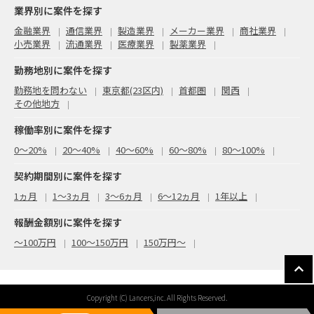
業界別に案件を探す
金融業界
通信業界
製造業界
メーカー業界
商社業界
小売業界
流通業界
医療業界
製薬業界
勤務地別に案件を探す
勤務地を問わない
東京都(23区内)
首都圏
関西
その他地方
稼働率別に案件を探す
0〜20%
20〜40%
40〜60%
60〜80%
80〜100%
契約期間別に案件を探す
1ヵ月
1～3ヵ月
3～6ヵ月
6～12ヵ月
1年以上
報酬金額別に案件を探す
〜100万円
100〜150万円
150万円〜
Copyright (C) Lancers,inc. All Rights Reserved.