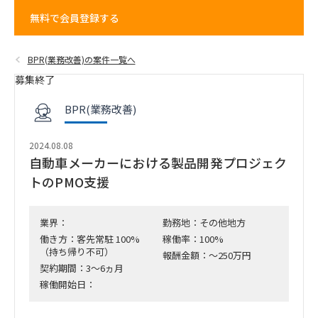
無料で会員登録する
BPR(業務改善)の案件一覧へ
募集終了
BPR(業務改善)
2024.08.08
自動車メーカーにおける製品開発プロジェク
トのPMO支援
業界：
勤務地：その他地方
働き方：客先常駐 100%
稼働率：100%
（持ち帰り不可）
報酬金額：～250万円
契約期間：3～6ヵ月
稼働開始日：