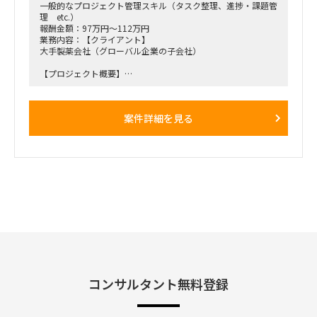
一般的なプロジェクト管理スキル（タスク整理、進捗・課題管
理 etc.）
報酬金額：97万円～112万円
業務内容：【クライアント】
大手製薬会社（グローバル企業の子会社）
【プロジェクト概要】
親会社の利用しているSAP S4を中心とした基幹システム群、
並びにそれらシステムを用いた標準業務プロセスをGlobal
Templateとしてロールインするプロジェクト
案件詳細を見る
下記記述したBPさんおよび追加でアサインするAP担当の実作
業をサポートして頂きます。
※ フェーズ的に今後相当の工数が必要になり、リソースが不
足すると考えられることから、実働面を強化したい。
【役割】
・ AP領域のIT担当として業務ユーザの検討をIT面からサポー
トする。
・各種IT関連課題の解決および管理。
・1月から開始するE2Eテスト関連活動支援（データ準備、実
行支援、Defect対応 等）
・今後発生する移行関連活動支援（クレンジング、マッピン
グ、移行データ準備、移行リハ実行支援 等）
コンサルタント無料登録
・ IT関連トピックにかかわるグローバルメンバとのコミュニ
ケーション