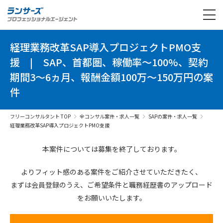
経理業務改革SAP導入プロジェクトPMO支
援
|
SAP、首都圏、稼働率～100%、契約
期間3～6ヵ月、報酬金額100万～150万円の案
件
フリーコンサルタント TOP
全コンサル案件・求人一覧
SAPの案件・求人一覧
経理業務改革SAP導入プロジェクトPMO支援
本案件については募集を終了しております。
よりフィット感のある案件を
ご紹介させていただきたく、
まずは会員登録のうえ、
ご希望条件と
職務経歴書の
アップロード
を
お願いいたします。