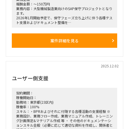
報酬金額：～150万円
業務内容：大型機械製造業向けのSAP保守プロジェクトとなり
ます。
2026年1月開始予定で、保守フェーズ立ち上げに伴う各種テス
ト支援およびドキュメント整備を
担当いただける方を探しております。
■募集ポジション／人数
案件詳細を見る
• SAP SDコンサルタント：1名
• SAP MMコンサルタント：2名
• SAP EWMコンサルタント：2名
• SAP FI/COコンサルタント：2名
• SAP PP/PSコンサルタント：1名
2025.12.02
■業務内容
・UATおよび運用テストのフォロー
ユーザー側支援
・SAP保守立ち上げに必要な各種ドキュメントの整備
・運用開始に向けた支援業務全般
契約期間：
稼働開始日：
勤務地：東京都(23区内)
稼働率：100%
スキル：・BPRおよびそれに付随する各種活動の支援経験 ※
業務設計、業務フロー作成、業務マニュアル作成、トレーニン
グ計画策定&マテリアル作成 等 ・ その他のドキュメンテーシ
ョンスキル全般（必要に応じて適切な資料を作成し、関係者と