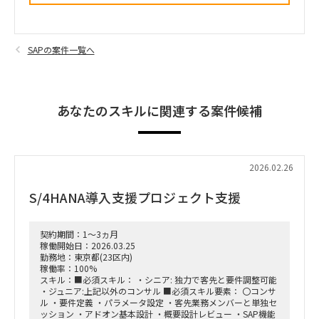
SAPの案件一覧へ
あなたのスキルに関連する案件候補
2026.02.26
S/4HANA導入支援プロジェクト支援
契約期間：1～3ヵ月
稼働開始日：2026.03.25
勤務地：東京都(23区内)
稼働率：100%
スキル：■必須スキル： ・シニア: 独力で客先と要件調整可能
・ジュニア:上記以外のコンサル ■必須スキル要素： 〇コンサ
ル ・要件定義 ・パラメータ設定 ・客先業務メンバーと単独セ
ッション ・アドオン基本設計 ・概要設計レビュー ・SAP機能