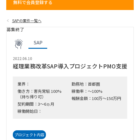
無料で会員登録する
SAPの案件一覧へ
募集終了
SAP
2022.06.10
経理業務改革SAP導入プロジェクトPMO支援
業界：
勤務地：首都圏
働き方：客先常駐 100%
稼働率：～100%
（持ち帰り可）
報酬金額：100万～150万円
契約期間：3～6ヵ月
稼働開始日：
プロジェクト内容