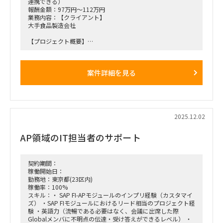
連携できる）
報酬金額：97万円～112万円
業務内容：【クライアント】
大手食品製造会社
【プロジェクト概要】
・子会社の利用しているSAP ECC6.0をS/4にUpgradeするとと
もに、現在利用しているWFシステムをSAP ESMにリプレース
するプロジェクト。
案件詳細を見る
・親会社とグローバル展開している本業にかかわる子会社はす
でにGlobal S4への移行が完了しており、残ったその他の子会
社のみ現行のSAPを利用している。
・27年1月のGo Liveに向け、Brown fieldアプローチでのS4
Upgradeを目指すとともに、付随するWFシステムをSAP ESM
でリプレースする。
2025.12.02
【役割】
AP領域のIT担当者のサポート
・当該プロジェクトのBiz支援としてUAT実行、業務設計、マ
ニュアル修正等のドキュメンテーション、トレーニング支援を
実施す
契約期間：
【期間】
稼働開始日：
・26年1月以降～終了時期未定（Go Liveは2027年1月予定）
勤務地：東京都(23区内)
稼働率：100%
【働き方】
スキル：・ SAP FI-APモジュールのインプリ経験（カスタマイ
・オンサイト・リモート併用
ズ） ・SAP FIモジュールにおけるリード相当のプロジェクト経
・ 現状週1日のオンサイト予定（汐留のクライアントオフィ
験 ・英語力（流暢である必要はなく、会議に出席した際
ス）
Globalメンバに不明点の伝達・受け答えができるレベル） ・