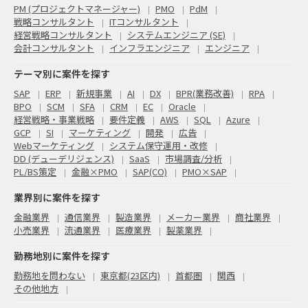
PM (プロジェクトマネージャー)
PMO
PdM
戦略コンサルタント
ITコンサルタント
経営戦略コンサルタント
システムエンジニア (SE)
会計コンサルタント
インフラエンジニア
エンジニア
テーマ別に案件を探す
SAP
ERP
新規事業
AI
DX
BPR(業務改善)
RPA
BPO
SCM
SFA
CRM
EC
Oracle
経営戦略・事業戦略
要件定義
AWS
SQL
Azure
GCP
SI
マーケティング
開発
広告
Webマーケティング
システム保守運用・改修
DD (デューデリジェンス)
SaaS
市場調査/分析
PL/BS策定
金融×PMO
SAP(CO)
PMO×SAP
業界別に案件を探す
金融業界
通信業界
製造業界
メーカー業界
商社業界
小売業界
流通業界
医療業界
製薬業界
勤務地別に案件を探す
勤務地を問わない
東京都(23区内)
首都圏
関西
その他地方