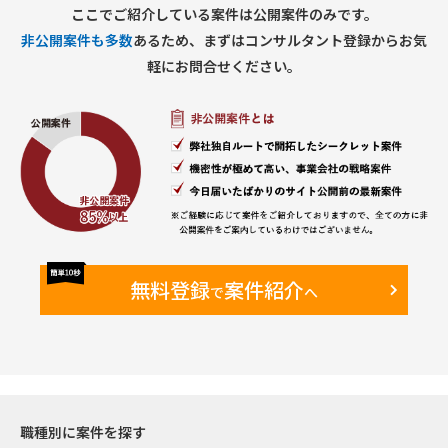
ここでご紹介している案件は公開案件のみです。
【期間】
非公開案件も多数
あるため、まずはコンサルタント登録からお気
・26年1月～終了時期未定（Go Liveは2026年10月予定）
軽にお問合せください。
【働き方】
・オンサイト・リモート併用
・現状週2日のオンサイト予定（新日本橋のPJTルーム）
【備考】
・既に元請のBPさんがAA担当として2年弱参画している
Finance領域に参画いただき、同様のロールを担っていただき
ます。
無料登録
案件紹介
で
へ
職種別に案件を探す