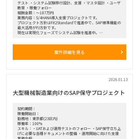
テスト ・システム試験移行設計、支援 ・マスタ設計 ・ユーザ
教育 ・稼働フォロー
報酬金額：～187万円
業務内容：S/4HANA導入支援プロジェクトです。
プロジェクト方針はFit2Standardで推進中で、SAP標準機能の
最大活用がPJ方針です。
現在は実現化フェーズでシステム試験を推進中。
各アプリ領域には既に2名規模のコンサルが参画中ですが、工
期必達に向けて体制増強したい状況です。
SAP標準のシステム試験と、その過程で発生した課題検討、追
案件詳細を見る
加アドオン等の実装フェーズで
実績のある方を希望しております。
～募集ポジション～
①プロジェクト管理コンサル（ＰＳ）
②PM/PL/PMO(進捗・課題管理)
2026.01.13
③販売管理管理コンサル（ＳＤ）※PSと連動経験が必要
④会計コンサル（ＦＩ）※外貨などの開発対応経験
大型機械製造業向けのSAP保守プロジェクト
～導入モジュール～
FI、CO、MM、PP、PS、SD、PEO
契約期間：
稼働開始日：
勤務地：東京都(23区内)
稼働率：100%
スキル：・UATおよび運用テストのフォロー ・SAP保守立ち上
げに必要な各種ドキュメントの整備 ・運用開始に向けた支援
業務全般