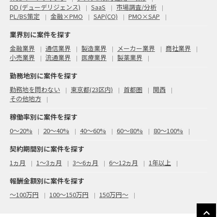
DD (デューデリジェンス)
SaaS
市場調査/分析
PL/BS策定
金融×PMO
SAP(CO)
PMO×SAP
業界別に案件を探す
金融業界
通信業界
製造業界
メーカー業界
商社業界
小売業界
流通業界
医療業界
製薬業界
勤務地別に案件を探す
勤務地を問わない
東京都(23区内)
首都圏
関西
その他地方
稼働率別に案件を探す
0〜20%
20〜40%
40〜60%
60〜80%
80〜100%
契約期間別に案件を探す
1ヵ月
1～3ヵ月
3～6ヵ月
6～12ヵ月
1年以上
報酬金額別に案件を探す
〜100万円
100〜150万円
150万円〜