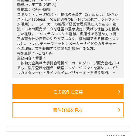
勤務地：東京都(23区内)
稼働率：40%～80%
スキル：・データ統合・可視化の実装力（Salesforce／CRMシ
ステム／Tableau、Power BI等のBI・Microsoftプラットフォー
ム活用）。 ・メーカーの製販／経営管理業務に入り込み、物
流・日々の販売データを経営の意思決定に繋げる仕組みを構築
した経験。 ・システムコンサル経験。汎用性ある進め方（特
定販売会社の旧来のやり方ではなく、横展開できる標準化スキ
ル）。 ・カルチャーフィット：メーカーサイドのカルチャー
への理解。業務範囲内で柔軟な対応が可能な方。
報酬金額：～172万円
業務内容：背景：
・依頼元企業は大手総合電機メーカーのグループ販売会社。中
でも、製品登録を起点に顧客エンゲージメントを高め、ロイヤ
ルカスタマー化・ライフタイムバリュー向上を担う部門。
・上記組織では、従来のプロダクト別組織から、興味関心軸型
組織へ移行。
・依頼元組織はD2C（パーソナルエンターテインメントプロダ
この案件に応募
クト＝ヘッドホン・スピーカー等）を担当し、新規ビジネスの
POCを直営店・Webで現場実装する役割を担う。
・新規開発と既存カテゴリービジネスを限られたリソースで回
しきるには、土台となるオペレーション効率化・業務標準化が
案件詳細を見る
不可欠。だがその専門人材が社内におらず、既存メンバーが兼
務で対応。
依頼業務：
・データ統合／製販オペレーション。日次・週次・月次の各頻
度で売上状況を見て在庫補給を判断し、月末月初に実績を踏ま