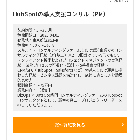
2026.02.27
えて事業計画・販売計画を見直すサイクルを、データ統合と可
視化で回る状態にする。
HubSpotの導入支援コンサル（PM）
・様々な種類・量のデータをざっと紐解き、経営層が意思決定
しやすい形／現場でオペレーションが回る形に整理。
・この領域は依頼元組織の上位者含め「最低限の精度が担保さ
契約期間：1～3ヵ月
れればよい・AI化で工数削減」という合意があり、AI／BIと相
稼働開始日：2026.04.01
性が良い。1〜2ヶ月でガッツリ作り込み、担当が1人抜けても
勤務地：東京都(23区内)
成立する状態にしたい。
稼働率：50%～100%
スキル：・コンサルティングファームまたは受託企業でのコン
サルティング経験（3年以上）※2－3回受けている形でもOK
・クライアント折衝およびプロジェクトマネジメントの実務経
験 ・業務プロセスの可視化・設計・改善提案の経験 ・
CRM/SFA（HubSpot、Salesforceなど）の導入または運用に携
わった経験・ビジネス課題を構造化し、施策に落とし込む論理
的思考力
報酬金額：～75万円
業務内容： 【役割】
BizOps × DataOps専門コンサルティングファームのHubspot
コンサルタントとして、顧客の窓口・プロジェクトリーダーを
担っていただきます。
【想定業務】
・プロジェクトマネジメント・クライアントとの関係構築およ
び主要な問い合わせ窓口としての対応・プロジェクト計画の策
案件詳細を見る
定、進捗管理、品質管理・社内のデータコンサルタント/エン
ジニアと連携し、ソリューション設計からデリバリーまでを一
気通貫で推進
・コンサルティング業務・クライアントの業務課題・経営課題