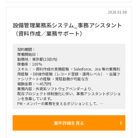
のヒアリングと構造化・BizOps（業務オペレーション最適
化）の観点からの改善提案・施策立案・データ活用戦略の策定
2026.01.06
支援、KPI設計、業務プロセスの可視化・改善
・事業成長への貢献・代表と連携した提案活動・営業支援・プ
設備管理業務系システム_事務アシスタント
ロジェクトの成功事例をもとにしたサービスの型化・ナレッジ
蓄積・将来的なチーム拡大に向けた組織づくりへの参画
（資料作成／業務サポート）
契約期間：
稼働開始日：
勤務地：東京都(23区内)
稼働率：100%
スキル：・資料作成の実務経験 ・Salesforce、Jira 等の業務利
用経験 ・DB操作経験（レコード登録・運用レベル） ・会議フ
ァシリテートの経験 ・常駐勤務が可能な方
報酬金額：～45万円
業務内容：外資系ソフトウェアベンダーより、
既存プロジェクト体制強化に伴い、事務アシスタントポジショ
ンを急募しています。
PM・メンバーの業務を支えるポジションとして、
資料作成やツール運用、会議運営などを幅広くご担当いただき
ます。
【業務内容】
案件詳細を見る
・資料作成業務
（既存のネタ・ドラフトを基にした清書、修正、改変）
・Salesforce、Jira 等を用いた業務サポート
・DB操作（レコード登録、更新、運用対応）