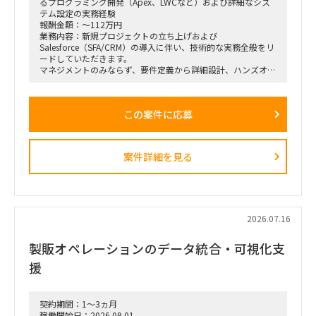
るプログラミング開発（Apex、LWCなど）および詳細なシス
テム設定の実務経験
報酬金額：～112万円
業務内容：新規プロジェクトの立ち上げおよび
Salesforce（SFA/CRM）の導入に伴い、技術的な実務全般をリ
ードしていただきます。
マネジメントのみならず、要件定義から詳細設計、ハンズオン
でのシステム設定や開発まで、裁量を持って幅広くお任せしま
す。
この案件に応募
【具体的な業務例】
Salesforce（SFA/CRM）の導入、カスタマイズ、および詳細設
定
案件詳細を見る
Apex、Visualforce、Lightning Web Components（LWC）な
どを用いたプログラミング・開発実務が出来る方
クライアントの要望に応じた技術的な要件定義、および仕様設
計
2026.07.16
プロジェクト全体の進捗管理、および技術的な課題解決
製販オペレーションのデータ統合・可視化支
（PM/PL補助業務）
援
働き方：要相談（リモートワーク中心を想定）
契約期間：1～3ヵ月
稼働開始日：2026.09.01