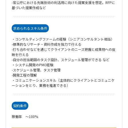
-官公庁における先端技術の利活用に向けた提案支援を想定。RFPに
基づいた提案作成など
求められるスキル条件
・コンサルティングファームの経験（シニアコンサルタント相当）
-標準的なリサーチ・資料作成を独力で行える
-打ち合わせなどを通じてクライアントのニーズ把握と成果物への反
映を行える
-自分の担当範囲のタスク設計、スケジュール管理ができる など
・システム開発のPMO経験
-スケジュール管理、タスク管理
-開発工程の理解
・コミュニケーションスキル（主体的にクライアントとコミュニケ
ーションをとり、業務を推進できる）
契約条件
稼働率 ～100%