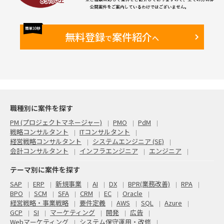
無料登録
案件紹介
で
へ
職種別に案件を探す
PM (プロジェクトマネージャー)
PMO
PdM
戦略コンサルタント
ITコンサルタント
経営戦略コンサルタント
システムエンジニア (SE)
会計コンサルタント
インフラエンジニア
エンジニア
テーマ別に案件を探す
SAP
ERP
新規事業
AI
DX
BPR(業務改善)
RPA
BPO
SCM
SFA
CRM
EC
Oracle
経営戦略・事業戦略
要件定義
AWS
SQL
Azure
GCP
SI
マーケティング
開発
広告
Webマーケティング
システム保守運用・改修