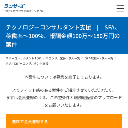
テクノロジーコンサルタント支援
|
SFA、
稼働率～100%、報酬金額100万～150万円の
案件
フリーコンサルタント TOP
全コンサル案件・求人一覧
SFAの案件・求人一覧
テクノロジーコンサルタント支援
本案件については募集を終了しております。
よりフィット感のある案件を
ご紹介させていただきたく、
まずは会員登録のうえ、
ご希望条件と
職務経歴書の
アップロード
を
お願いいたします。
無料で会員登録する