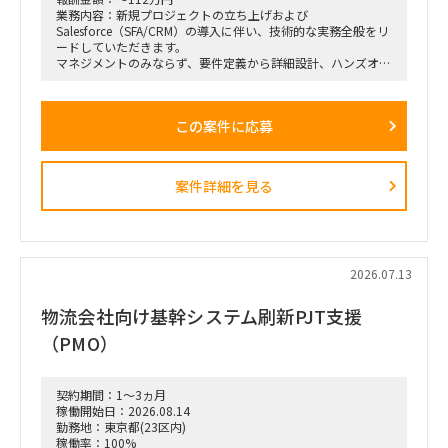
業務内容：新規プロジェクトの立ち上げおよび
Salesforce（SFA/CRM）の導入に伴い、技術的な実務全般をリ
ードしていただきます。
マネジメントのみならず、要件定義から詳細設計、ハンズオン
でのシステム設定や開発まで、裁量を持って幅広くお任せしま
す。
この案件に応募
【具体的な業務例】
Salesforce（SFA/CRM）の導入、カスタマイズ、および詳細設
定
案件詳細を見る
Apex、Visualforce、Lightning Web Components（LWC）な
どを用いたプログラミング・開発実務が出来る方
クライアントの要望に応じた技術的な要件定義、および仕様設
計
2026.07.13
プロジェクト全体の進捗管理、および技術的な課題解決
物流会社向け基幹システム刷新PJT支援
（PM/PL補助業務）
（PMO）
働き方：要相談（リモートワーク中心を想定）
契約期間：1～3ヵ月
稼働開始日：2026.08.14
勤務地：東京都(23区内)
稼働率：100%