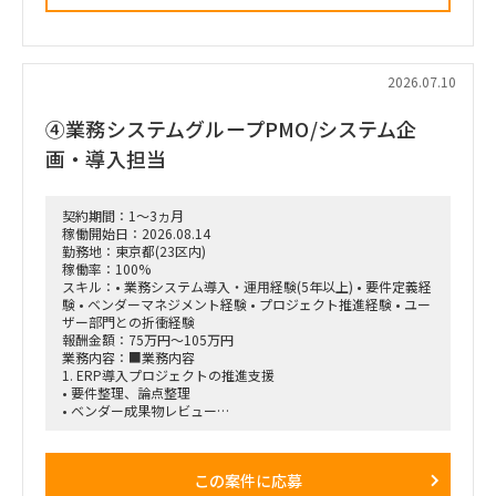
きます。
■主な業務内容
・ファイアウォール設定ファイルの解析・レビュー
・ネットワーク構成、ポリシー、ACL、セグメンテーションの
2026.07.10
評価観点整理
・各メーカー製品に対応した設定解析モジュールの設計
④業務システムグループPMO/システム企
・LLMとルールベースロジックを組み合わせた判定ロジックの
設計
画・導入担当
・複数ネットワーク機器を横断した構成比較・不整合検知
・IPアドレスの相違や拠点ごとのフォーマット差異などの検出
・不整合発生時のアラート機構および人間による確認フローの
契約期間：1～3ヵ月
設計
稼働開始日：2026.08.14
・AIエージェントの設計・作り込み
勤務地：東京都(23区内)
・ネットワーク知識が浅いメンバーへの説明、教育・仕組み化
稼働率：100%
・プロジェクト推進、課題整理、改善提案
スキル：• 業務システム導入・運用経験(5年以上) • 要件定義経
験 • ベンダーマネジメント経験 • プロジェクト推進経験 • ユー
■求める人物像
ザー部門との折衝経験
・プロジェクトを主体的にリードできる方
報酬金額：75万円～105万円
・不足している論点や課題を自ら発見し、改善提案まで行える
業務内容：■業務内容
方
1. ERP導入プロジェクトの推進支援
・ネットワークと生成AIの双方に知見を持ち、両領域をつなげ
• 要件整理、論点整理
て設計できる方
• ベンダー成果物レビュー
・技術的な内容を、ネットワーク知識が浅いメンバーにも分か
• 課題管理、進捗管理
りやすく説明できる方
• UAT計画・実施支援
・「なぜこの観点を確認する必要があるのか」という背景まで
• 移行計画策定支援
含めて、仕組み化・教育ができる方
この案件に応募
• 会議運営および議事録作成