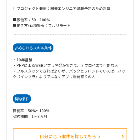
□プロジェクト概要：開発エンジニア退職予定のため急募
■稼働率：50‐100％
■働き方/勤務場所：フルリモート
求められるスキル条件
・10年経験
・PHPによるWEBアプリ開発ができて、デプロイまで可能な人
・フルスタックできればよいが、バックとフロントでいえば、バッ
ク（インフラ）よりではなくアプリ開発寄りの人
契約条件
稼働率 50%～100%
契約期間 1～3ヵ月
自分に合う案件を探してもらう​