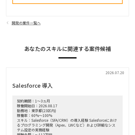
開発の案件一覧へ
あなたのスキルに関連する案件候補
2026.07.20
Salesforce 導入
契約期間：1～3ヵ月
稼働開始日：2026.08.17
勤務地：東京都(23区内)
稼働率：60%～100%
スキル：Salesforce（SFA/CRM）の導入経験 Salesforceにおけ
るプログラミング開発（Apex、LWCなど）および詳細なシス
テム設定の実務経験
報酬金額：～112万円