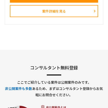
■契約条件
2. 業務システム導入・刷新支援
・開始時期：2026年8月1日予定
以下システムの導入・改善案件推進
・契約期間：初回2カ月予定
案件詳細を見る
• 人事システム
※初回はトライアル的な位置付け。以降、継続の可能性あり
• Salesforce/Kintone
・稼働率：80～100％
• ワークフローシステム
・勤務形態：リモートベース
• ヘルプデスクシステム
• 入退館管理システム
• 来客管理システム
• 経費精算システム
• IT申請ワークフローなど
3. ベンダーマネジメント
• 開発ベンダーとの調整
• スケジュール管理
• 品質管理
• 課題・リスク管理
• 障害対応管理
コンサルタント無料登録
4. 業務部門対応
• 要件ヒアリング
• 業務整理
ここでご紹介している案件は公開案件のみです。
• システム化検討
非公開案件も多数
あるため、まずはコンサルタント登録からお気
• 利用部門との各種調整
• 利用マニュアル整備
軽にお問合せください。
■求める人物像
• 指示待ちではなく主体的に動ける方