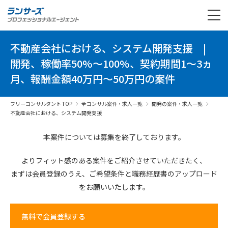
不動産会社における、システム開発支援
|
開発、稼働率50%～100%、契約期間1～3ヵ
月、報酬金額40万円～50万円の案件
フリーコンサルタント TOP
全コンサル案件・求人一覧
開発の案件・求人一覧
不動産会社における、システム開発支援
本案件については募集を終了しております。
よりフィット感のある案件を
ご紹介させていただきたく、
まずは会員登録のうえ、
ご希望条件と
職務経歴書の
アップロード
を
お願いいたします。
無料で会員登録する