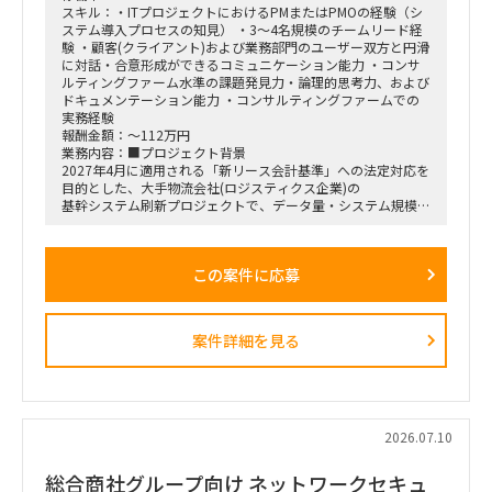
スキル：・ITプロジェクトにおけるPMまたはPMOの経験（シ
ステム導入プロセスの知見） ・3〜4名規模のチームリード経
験 ・顧客(クライアント)および業務部門のユーザー双方と円滑
に対話・合意形成ができるコミュニケーション能力 ・コンサ
ルティングファーム水準の課題発見力・論理的思考力、および
ドキュメンテーション能力 ・コンサルティングファームでの
実務経験
報酬金額：～112万円
業務内容：■プロジェクト背景
2027年4月に適用される「新リース会計基準」への法定対応を
目的とした、大手物流会社(ロジスティクス企業)の
基幹システム刷新プロジェクトで、データ量・システム規模と
もに非常に大きい大規模案件となります。
■フェーズ
プロジェクト全体は半年ほど前から既に稼働しています。
この案件に応募
現在は要件定義が完了し、開発およびテスト・移行工程へシフ
トしている段階です。
■募集ポジション
・今回はPMOの募集です
案件詳細を見る
※大規模プロジェクトのため、複数の小チームが並行して乱立
する構造となっています。
今回はその中の1チーム(3〜4名規模)のリードをお任せできる
方を募集します。
ただ、スキル次第で他チームや顧客・ユーザー調整メインのチ
ームへのアサインも調整可能です。
2026.07.10
■依頼内容（想定含む）
・担当チームのマネジメントと推進
総合商社グループ向け ネットワークセキュ
└3〜4名規模の小チームにおける進捗管理、課題管理、およ