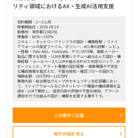
び主体的なチームリード業務。
リティ領域におけるAX・生成AI活用支援
・ステークホルダー調整
└プロジェクトルーム(常駐先)内での顧客、および業務部門の
ユーザー(実際のシステム利用者)との円滑な要件調整や合意形
契約期間：1～3ヵ月
成。
稼働開始日：2026.08.14
・コンサルティング業務
勤務地：東京都(23区内)
└課題の早期発見・構造化、ロジカルシンキングに基づく解決
稼働率：80%～100%
策の提示、およびファーム水準の報告資料・検討資料の作成。
スキル：・ネットワークインフラの設計・構築経験 ・ファイ
アウォールの設定ファイル、ポリシー、ACL等の読解・レビュ
ー経験 ・Palo Alto、FortiGate、ヤマハRTX等、複数メーカー
製品に関する知見 ・LLMを業務システムへ組み込んだ設計・構
築経験 ・ルールベースとLLMを組み合わせた判定ロジック、AI
エージェント、アラート機構の設計経験 ・複数機器や不完全
な構成情報を踏まえた、不整合検知・確認フローの設計力
報酬金額：105万円～120万円
業務内容：総合商社グループのセキュリティ対応部署におい
て、ファイアウォールなどのネットワーク機器の構成情報を生
成AI・LLMで解析し、設定内容の評価や不整合検知、アラート
通知を行う仕組みの設計・構築を支援する案件です。
FortiGate、Palo Alto Networks、ヤマハRTXシリーズなど、メ
ーカーごとに異なる設定ファイルやポリシー、ACL、セグメン
テーション情報を統一的に取り扱い、ネットワークセキュリテ
この案件に応募
ィ上の問題や設定不備を検出できるAIエージェントの開発を想
定しています。
LLMのみで判断するのではなく、ルールベースロジックやパタ
ーンテストを組み合わせ、出力のブレを抑えながら、人間によ
案件詳細を見る
る確認を適切に挟むハイブリッド型の仕組みを構築していただ