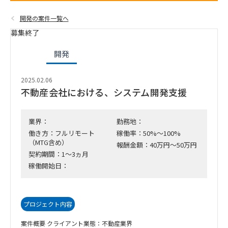
開発の案件一覧へ
募集終了
開発
2025.02.06
不動産会社における、システム開発支援
業界：
勤務地：
働き方：フルリモート
稼働率：50%～100%
（MTG含め）
報酬金額：40万円～50万円
契約期間：1～3ヵ月
稼働開始日：
プロジェクト内容
案件概要 クライアント業態：不動産業界