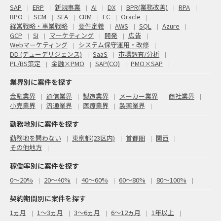
SAP
ERP
新規事業
AI
DX
BPR(業務改善)
RPA
BPO
SCM
SFA
CRM
EC
Oracle
経営戦略・事業戦略
要件定義
AWS
SQL
Azure
GCP
SI
マーケティング
開発
広告
Webマーケティング
システム保守運用・改修
DD (デューデリジェンス)
SaaS
市場調査/分析
PL/BS策定
金融×PMO
SAP(CO)
PMO×SAP
業界別に案件を探す
金融業界
通信業界
製造業界
メーカー業界
商社業界
小売業界
流通業界
医療業界
製薬業界
勤務地別に案件を探す
勤務地を問わない
東京都(23区内)
首都圏
関西
その他地方
稼働率別に案件を探す
0〜20%
20〜40%
40〜60%
60〜80%
80〜100%
契約期間別に案件を探す
1ヵ月
1～3ヵ月
3～6ヵ月
6～12ヵ月
1年以上