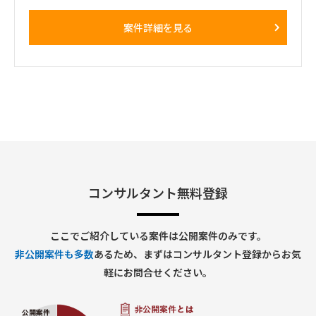
・勝田への訪問頻度は週によって変動
■ 契約期間
・訪問が発生しない週もある一方、プロジェクト中盤は週3～
案件詳細を見る
・9/1～（※可能ならば８月中からのジョインを希望）
4日程度の出張が発生する可能性あり
・プロジェクト開始直後および終了前は、出張頻度が比較的少
■ 勤務地
なくなる想定
多摩センター（※立地的に通勤が難しい場合はリモート勤務
・勝田出張以外の日はリモートワーク
可）
・必要に応じて元請会社の麹町出社
コンサルタント無料登録
ここでご紹介している案件は公開案件のみです。
非公開案件も多数
あるため、まずはコンサルタント登録からお気
軽にお問合せください。