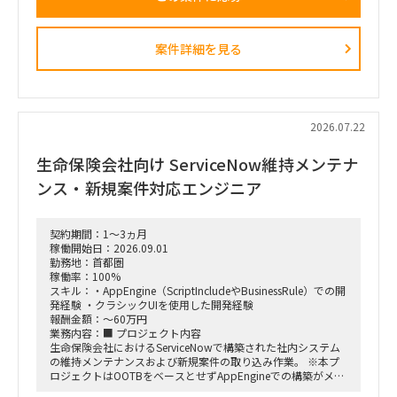
・必要に応じて元請会社の麹町出社
■業務内容
・業務ログ取得・分析を行うメーカーとの連携およびディレク
案件詳細を見る
ション
・設計部門のオフィス内における行動観察、エスノグラフィ調
査
・現場担当者へのヒアリングおよび顕在・潜在課題の整理
・課題の分析、構造化およびボトルネックの特定
・改善施策および対策方針の立案
2026.07.22
・改善施策における費用対効果の試算
・実行に向けたロードマップの策定
生命保険会社向け ServiceNow維持メンテナ
・幹部層への中間報告、最終報告資料の作成およびプレゼンテ
ーション
ンス・新規案件対応エンジニア
■ポジション
・行動観察、ヒアリング、課題分析から施策立案までの実行
契約期間：1～3ヵ月
・調査・分析結果の構造化および資料化
稼働開始日：2026.09.01
・費用対効果の試算、ロードマップ策定
勤務地：首都圏
・下位メンバーのリードおよびタスク管理
稼働率：100%
・幹部層向け報告資料の作成、プレゼンテーション支援
スキル：・AppEngine（ScriptIncludeやBusinessRule）での開
発経験 ・クラシックUIを使用した開発経験
■契約条件
報酬金額：～60万円
・参画期間：2026年10月1日～2026年12月28日
業務内容：■ プロジェクト内容
または2027年1月31日まで
生命保険会社におけるServiceNowで構築された社内システム
・稼働率：100％想定
の維持メンテナンスおよび新規案件の取り込み作業。 ※本プ
ロジェクトはOOTBをベースとせずAppEngineでの構築がメイ
■勤務地・働き方
ンとなるため、スクリプト開発が多い環境です。
・出張先：茨城県ひたちなか市・勝田駅周辺