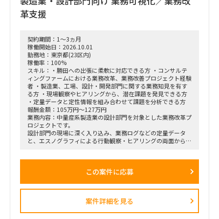
製造業・設計部門向け 業務可視化／業務改
革支援
契約期間：1～3ヵ月
稼働開始日：2026.10.01
勤務地：東京都(23区内)
稼働率：100%
スキル：・勝田への出張に柔軟に対応できる方 ・コンサルテ
ィングファームにおける業務改革、業務改善プロジェクト経験
者 ・製造業、工場、設計・開発部門に関する業務知見を有す
る方 ・現場観察やヒアリングから、潜在課題を発見できる方
・定量データと定性情報を組み合わせて課題を分析できる方
報酬金額：105万円～127万円
業務内容：中量産系製造業の設計部門を対象とした業務改革プ
ロジェクトです。
設計部門の現場に深く入り込み、業務ログなどの定量データ
と、エスノグラフィによる行動観察・ヒアリングの両面から、
業務上の無駄やボトルネック、潜在的な課題を抽出します。
抽出した課題を分析・構造化したうえで、改善施策、費用対効
果、実行ロードマップを策定し、クライアントの幹部・役員層
この案件に応募
に対する改革提案および最終報告までを担います。
■業務内容
・業務ログ取得・分析を行うメーカーとの連携およびディレク
案件詳細を見る
ション
・設計部門のオフィス内における行動観察、エスノグラフィ調
査