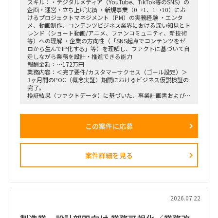
スキル：・デジタルメディア（YouTube、TikTok等のSNS）の
企画・運営・立ち上げ実績 ・新規事業（0→1、1→10）にお
けるプロジェクトマネジメント（PM）の実務経験 ・エンタ
メ、動画制作、コンテンツビジネス業界における深い知見とト
レンド（ショート動画/アニメ、ファンコミュニティ、新技術
等）への理解 ・企業の方向性（「SNS起点でコンテンツをゼ
ロから生んでIP化する」等）を理解し、ファクトに基づいて自
走しながら業務を設計・推進できる能力
報酬金額：～172万円
業務内容：＜完了要件/カスタマーサクセス（ゴール設定）＞
3ヶ月間のPOC（概念実証）期間におけるビジネス仮説検証の
完了。
検証結果（ファクトデータ）に基づいた、事業計画書および市
場規模予測のブラッシュアップ。
＜業務内容＞
この案件に応募
・稟議通過後の実務（POCフェーズ）におけるプロジェクト
の推進、リード。
・3ヶ月間の検証マイルストーン（ガントチャート等）の設計
および進行管理。
案件詳細を見る
・市場調査、ヒアリング対象（パートナー等）の調査・選定・
実行。
・収集したデータの分析と、それに基づいた初期仮説のアップ
デート。
・事業計画、ターゲット層の選定、市場規模の再見直し。
・週1回または隔週1回程度の定例ミーティングへの参加、お
2026.07.22
よび進捗報告。