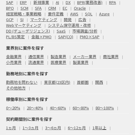
SAP
ERP
新規事業
AI
DX
BPR(業務改善)
RPA
BPO
SCM
SFA
CRM
EC
Oracle
経営戦略・事業戦略
要件定義
AWS
SQL
Azure
GCP
SI
マーケティング
開発
広告
Webマーケティング
システム保守運用・改修
DD (デューデリジェンス)
SaaS
市場調査/分析
PL/BS策定
金融×PMO
SAP(CO)
PMO×SAP
業界別に案件を探す
金融業界
通信業界
製造業界
メーカー業界
商社業界
小売業界
流通業界
医療業界
製薬業界
勤務地別に案件を探す
勤務地を問わない
東京都(23区内)
首都圏
関西
その他地方
稼働率別に案件を探す
0〜20%
20〜40%
40〜60%
60〜80%
80〜100%
契約期間別に案件を探す
1ヵ月
1～3ヵ月
3～6ヵ月
6～12ヵ月
1年以上