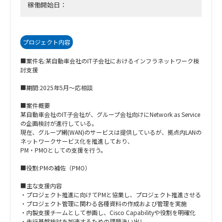
稼働開始日：
プロジェクト内容
■案件名:某自動車会社のIT子会社におけるインフラネットワーク検
討支援
■期間:2025年5月～応相談
■案件概要
某自動車会社のIT子会社が、グループ会社向けにNetwork as Service
の企画検討が進行している。
現在、グループ網(WAN)のサービスは提供しているが、拠点内LANの
ネットワークサービス化を推進しており、
PM・PMOとしての支援を行う。
■役割:PMの補佐（PMO）
■主な支援内容
・プロジェクト推進に向けてPMと協業し、プロジェクト推進させる
・プロジェクト管理に関わる各種資料の作成および管理を実施
・内製支援チームとして参画し、Cisco Capabilityや役割を明確化
・先行基盤検討を加速するための課題洗い出し