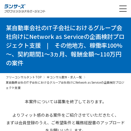
某自動車会社のIT子会社におけるグループ会
社向けにNetwork as Serviceの企画検討プロ
ジェクト支援
|
その他地方、稼働率100%
～、契約期間1～3ヵ月、報酬金額～110万円
の案件
フリーコンサルタント TOP
全コンサル案件・求人一覧
某自動車会社のIT子会社におけるグループ会社向けにNetwork as Serviceの企画検討プロジ
ェクト支援
本案件については募集を終了しております。
よりフィット感のある案件を
ご紹介させていただきたく、
まずは会員登録のうえ、
ご希望条件と
職務経歴書の
アップロード
を
お願いいたします。