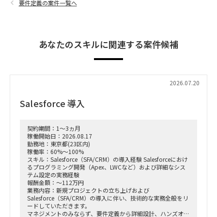
要件定義の案件一覧へ
あなたのスキルに関連する案件候補
2026.07.20
Salesforce 導入
契約期間：1～3ヵ月
稼働開始日：2026.08.17
勤務地：東京都(23区内)
稼働率：60%～100%
スキル：Salesforce（SFA/CRM）の導入経験 Salesforceにおけ
るプログラミング開発（Apex、LWCなど）および詳細なシス
テム設定の実務経験
報酬金額：～112万円
業務内容：新規プロジェクトの立ち上げおよび
Salesforce（SFA/CRM）の導入に伴い、技術的な実務全般をリ
ードしていただきます。
マネジメントのみならず、要件定義から詳細設計、ハンズオン