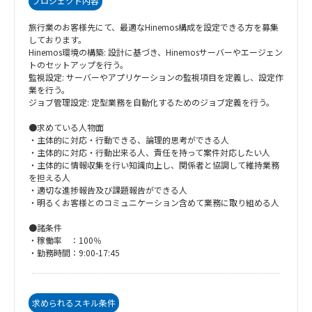
プロジェクト内容
旅行業のお客様先にて、最適なHinemos構成を設定できる方を募集
しております。
Hinemos環境の構築: 設計に基づき、Hinemosサーバーやエージェン
トのセットアップを行う。
監視設定: サーバーやアプリケーションの監視項目を定義し、設定作
業を行う。
ジョブ管理設定: 定型業務を自動化するためのジョブ定義を行う。
●求めている人物面
・主体的に対応・行動できる、論理的思考ができる人
・主体的に対応・行動出来る人、責任を持って案件対応したい人
・主体的に情報収集を行い知識向上し、関係者と協調して維持業務
を担える人
・適切な進捗報告及び課題報告ができる人
・明るくお客様とのコミュニケーション含めて業務に取り組める人
●諸条件
・稼働率 ：100％
・勤務時間：9:00-17:45
求められるスキル条件