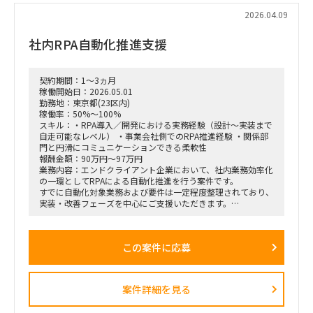
2026.04.09
社内RPA自動化推進支援
契約期間：1～3ヵ月
稼働開始日：2026.05.01
勤務地：東京都(23区内)
稼働率：50%～100%
スキル：・RPA導入／開発における実務経験（設計〜実装まで
自走可能なレベル） ・事業会社側でのRPA推進経験 ・関係部
門と円滑にコミュニケーションできる柔軟性
報酬金額：90万円～97万円
業務内容：エンドクライアント企業において、社内業務効率化
の一環としてRPAによる自動化推進を行う案件です。
すでに自動化対象業務および要件は一定程度整理されており、
実装・改善フェーズを中心にご支援いただきます。
情報システム部門のリソース不足に伴い、外部人材にて即戦力
として参画いただく想定です。
この案件に応募
■想定業務：
・RPAシナリオ設計／開発／テスト／実装
・既存RPAの改修・最適化
・業務部門との要件確認／調整
案件詳細を見る
・運用設計およびマニュアル整備
・情報システム部門との連携・技術サポート