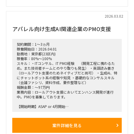
■体制：
情報システム部門配下での支援（詳細は面談時）
2026.03.02
■期間：中期想定（詳細応相談）
アパレル向け生成AI関連企業のPMO支援
■出社の仕方について：
ハイブリッド勤務（東京都千代田区／最寄り駅付近）
契約期間：1～3ヵ月
稼働開始日：2026.04.01
勤務地：東京都(23区内)
稼働率：80%～100%
スキル：・ITコンサル、IT PMO経験 （開発工程に携わるた
め。また技術者チームとのやり取りも発生） ・英語読み書き
（ロールアウト支援のためネイティブだと尚可） ・生成AI、特
にチャットボット系の経験や知見 ・基礎的なコンサルスキル
（会議ファシリ、資料作成、要件整理など）
報酬金額：～97万円
業務内容：ロールアウト支援においてエンハンス開発が進行
中。PMOを募集しております。
【開始時期】ASAP or 4月開始
【働き方】基本リモート（PC受取などで都内出社あり）
【稼働率】100% ※80％程度でもスキルに応じて相談可
案件詳細を見る