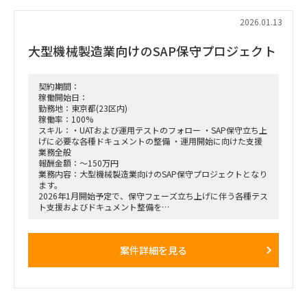
報告書作成）
・マニュアル作成、各種資料の更新
2026.01.13
・端末（スマホ・PC）のキッティング、権限付与などの情シ
ス業務
大型機械製造業向けのSAP保守プロジェクト
・アドオン機能のテスト支援
・進捗・課題管理のサポート
契約期間：
稼働開始日：
勤務地：東京都(23区内)
稼働率：100%
スキル：・UATおよび運用テストのフォロー ・SAP保守立ち上
げに必要な各種ドキュメントの整備 ・運用開始に向けた支援
業務全般
報酬金額：～150万円
業務内容：大型機械製造業向けのSAP保守プロジェクトとなり
ます。
2026年1月開始予定で、保守フェーズ立ち上げに伴う各種テス
ト支援およびドキュメント整備を
担当いただける方を探しております。
■募集ポジション／人数
案件詳細を見る
• SAP SDコンサルタント：1名
• SAP MMコンサルタント：2名
• SAP EWMコンサルタント：2名
• SAP FI/COコンサルタント：2名
• SAP PP/PSコンサルタント：1名