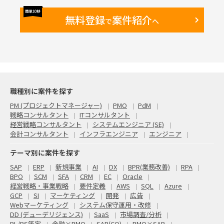
無料登録
案件紹介
で
へ
職種別に案件を探す
PM (プロジェクトマネージャー)
PMO
PdM
戦略コンサルタント
ITコンサルタント
経営戦略コンサルタント
システムエンジニア (SE)
会計コンサルタント
インフラエンジニア
エンジニア
テーマ別に案件を探す
SAP
ERP
新規事業
AI
DX
BPR(業務改善)
RPA
BPO
SCM
SFA
CRM
EC
Oracle
経営戦略・事業戦略
要件定義
AWS
SQL
Azure
GCP
SI
マーケティング
開発
広告
Webマーケティング
システム保守運用・改修
DD (デューデリジェンス)
SaaS
市場調査/分析
PL/BS策定
金融×PMO
SAP(CO)
PMO×SAP