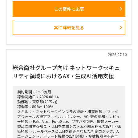
・依頼元組織はD2C（パーソナルエンターテインメントプロダ
この案件に応募
クト＝ヘッドホン・スピーカー等）を担当し、新規ビジネスの
POCを直営店・Webで現場実装する役割を担う。
・新規開発と既存カテゴリービジネスを限られたリソースで回
しきるには、土台となるオペレーション効率化・業務標準化が
案件詳細を見る
不可欠。だがその専門人材が社内におらず、既存メンバーが兼
務で対応。
依頼業務：
・データ統合／製販オペレーション。日次・週次・月次の各頻
度で売上状況を見て在庫補給を判断し、月末月初に実績を踏ま
2026.07.10
えて事業計画・販売計画を見直すサイクルを、データ統合と可
視化で回る状態にする。
総合商社グループ向け ネットワークセキュ
・様々な種類・量のデータをざっと紐解き、経営層が意思決定
リティ領域におけるAX・生成AI活用支援
しやすい形／現場でオペレーションが回る形に整理。
・この領域は依頼元組織の上位者含め「最低限の精度が担保さ
れればよい・AI化で工数削減」という合意があり、AI／BIと相
契約期間：1～3ヵ月
性が良い。1〜2ヶ月でガッツリ作り込み、担当が1人抜けても
稼働開始日：2026.08.14
成立する状態にしたい。
勤務地：東京都(23区内)
稼働率：80%～100%
スキル：・ネットワークインフラの設計・構築経験 ・ファイ
アウォールの設定ファイル、ポリシー、ACL等の読解・レビュ
ー経験 ・Palo Alto、FortiGate、ヤマハRTX等、複数メーカー
製品に関する知見 ・LLMを業務システムへ組み込んだ設計・構
築経験 ・ルールベースとLLMを組み合わせた判定ロジック、AI
エージェント、アラート機構の設計経験 ・複数機器や不完全