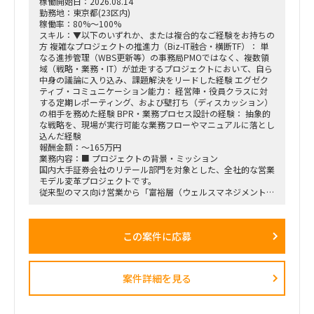
稼働開始日：2026.08.14
勤務地：東京都(23区内)
稼働率：80%～100%
スキル：▼以下のいずれか、または複合的なご経験をお持ちの
方 複雑なプロジェクトの推進力（Biz-IT融合・横断TF）： 単
なる進捗管理（WBS更新等）の事務局PMOではなく、複数領
域（戦略・業務・IT）が並走するプロジェクトにおいて、自ら
中身の議論に入り込み、課題解決をリードした経験 エグゼク
ティブ・コミュニケーション能力： 経営陣・役員クラスに対
する定期レポーティング、および壁打ち（ディスカッション）
の相手を務めた経験 BPR・業務プロセス設計の経験： 抽象的
な戦略を、現場が実行可能な業務フローやマニュアルに落とし
込んだ経験
報酬金額：～165万円
業務内容：■ プロジェクトの背景・ミッション
国内大手証券会社のリテール部門を対象とした、全社的な営業
モデル変革プロジェクトです。
従来型のマス向け営業から「富裕層（ウェルスマネジメント）
特化型」へのシフトを掲げ、本件は「FY26業務計画の中核施
策」として経営陣・役員クラスが直接スポンサーを務める最重
要エンゲージメントとなっています。
この案件に応募
戦略ファームが描いた絵に留まらず、組織再編、営業プロセス
設計、AIツールの導入、人材育成を同時並行で進め、現場の行
動変容までを一気通貫で実現することが本プロジェクトの最大
のミッションです。
案件詳細を見る
■ 担当いただくポジション・役割
「横断タスクフォース（TF）の実質的な推進リードおよび中