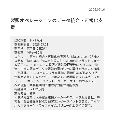
身の企画検討」
単なる進捗管理（事務局型PMO）ではなく、ビジネスと
IT（AI）の両面から中身の議論に入り込み、プロジェクトを実
2026.07.16
質的にドライブさせるプレイングマネージャーとしての役割を
期待しています。
製販オペレーションのデータ統合・可視化支
■ 具体的な業務内容
援
富裕層向けセグメント戦略、KPI設計、新営業モデル設計など
の「上流企画」と、現場への落とし込み・タスクフォースの推
進を同時進行（アジャイル的）で回していただきます。
契約期間：1～3ヵ月
経営・役員クラスに対する定期的なレポーティングおよび直接
稼働開始日：2026.09.01
のディスカッション（壁打ち）への参画。
勤務地：東京都(23区内)
「バディAI」「AIロープレ」「ダッシュボード」等の最先端ツ
稼働率：40%～80%
ールの要件定義から、それを現場の営業員にどう使わせるか
スキル：・データ統合・可視化の実装力（Salesforce／CRMシ
（行動変容設計）までの定着化支援。
ステム／Tableau、Power BI等のBI・Microsoftプラットフォー
支店長やトップ営業経験を持つクライアント（証券会社側）の
ム活用）。 ・メーカーの製販／経営管理業務に入り込み、物
コアメンバーとタッグを組み、現場のリアルな知見を取り込み
流・日々の販売データを経営の意思決定に繋げる仕組みを構築
ながら実効性の高い設計を行います。
した経験。 ・システムコンサル経験。汎用性ある進め方（特
定販売会社の旧来のやり方ではなく、横展開できる標準化スキ
ル）。 ・カルチャーフィット：メーカーサイドのカルチャー
への理解。業務範囲内で柔軟な対応が可能な方。
報酬金額：～172万円
業務内容：背景：
・依頼元企業は大手総合電機メーカーのグループ販売会社。中
でも、製品登録を起点に顧客エンゲージメントを高め、ロイヤ
ルカスタマー化・ライフタイムバリュー向上を担う部門。
・上記組織では、従来のプロダクト別組織から、興味関心軸型
組織へ移行。