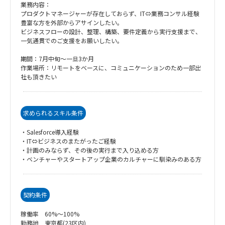
業務内容：
プロダクトマネージャーが存在しておらず、IT⇔業務コンサル経験
豊富な方を外部からアサインしたい。
ビジネスフローの設計、整理、構築、要件定義から実行支援まで、
一気通貫でのご支援をお願いしたい。
期間：7月中旬～一旦3か月
作業場所：リモートをベースに、コミュニケーションのため一部出
社も頂きたい
求められるスキル条件
・Salesforce導入経験
・IT⇔ビジネスのまたがったご経験
・計画のみならず、その後の実行まで入り込める方
・ベンチャーやスタートアップ企業のカルチャーに馴染みのある方
契約条件
稼働率 60%～100%
勤務地 東京都(23区内)