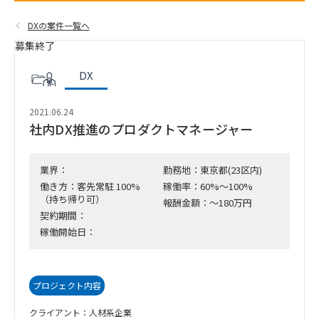
DXの案件一覧へ
募集終了
DX
2021.06.24
社内DX推進のプロダクトマネージャー
業界：
勤務地：東京都(23区内)
働き方：客先常駐 100%
稼働率：60%～100%
（持ち帰り可）
報酬金額：～180万円
契約期間：
稼働開始日：
プロジェクト内容
クライアント：人材系企業