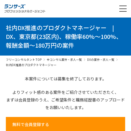
社内DX推進のプロダクトマネージャー
|
DX、東京都(23区内)、稼働率60%～100%、
報酬金額～180万円の案件
フリーコンサルタント TOP
全コンサル案件・求人一覧
DXの案件・求人一覧
社内DX推進のプロダクトマネージャー
本案件については募集を終了しております。
よりフィット感のある案件を
ご紹介させていただきたく、
まずは会員登録のうえ、
ご希望条件と
職務経歴書の
アップロード
を
お願いいたします。
無料で会員登録する