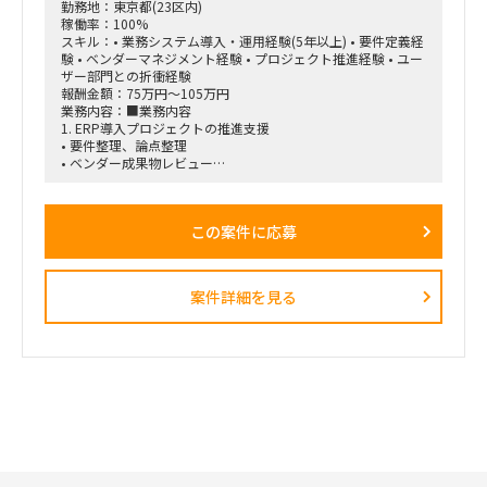
勤務地：東京都(23区内)
・ネットワーク知識が浅いメンバーへの説明、教育・仕組み化
稼働率：100%
・プロジェクト推進、課題整理、改善提案
スキル：• 業務システム導入・運用経験(5年以上) • 要件定義経
験 • ベンダーマネジメント経験 • プロジェクト推進経験 • ユー
■求める人物像
ザー部門との折衝経験
・プロジェクトを主体的にリードできる方
報酬金額：75万円～105万円
・不足している論点や課題を自ら発見し、改善提案まで行える
業務内容：■業務内容
方
1. ERP導入プロジェクトの推進支援
・ネットワークと生成AIの双方に知見を持ち、両領域をつなげ
• 要件整理、論点整理
て設計できる方
• ベンダー成果物レビュー
・技術的な内容を、ネットワーク知識が浅いメンバーにも分か
• 課題管理、進捗管理
りやすく説明できる方
• UAT計画・実施支援
・「なぜこの観点を確認する必要があるのか」という背景まで
• 移行計画策定支援
含めて、仕組み化・教育ができる方
この案件に応募
• 会議運営および議事録作成
■契約条件
2. 業務システム導入・刷新支援
・開始時期：2026年8月1日予定
以下システムの導入・改善案件推進
・契約期間：初回2カ月予定
案件詳細を見る
• 人事システム
※初回はトライアル的な位置付け。以降、継続の可能性あり
• Salesforce/Kintone
・稼働率：80～100％
• ワークフローシステム
・勤務形態：リモートベース
• ヘルプデスクシステム
• 入退館管理システム
• 来客管理システム
• 経費精算システム
• IT申請ワークフローなど
3. ベンダーマネジメント
• 開発ベンダーとの調整