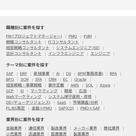
職種別に案件を探す
PM (プロジェクトマネージャー)
PMO
PdM
戦略コンサルタント
ITコンサルタント
経営戦略コンサルタント
システムエンジニア (SE)
会計コンサルタント
インフラエンジニア
エンジニア
テーマ別に案件を探す
SAP
ERP
新規事業
AI
DX
BPR(業務改善)
RPA
BPO
SCM
SFA
CRM
EC
Oracle
経営戦略・事業戦略
要件定義
AWS
SQL
Azure
GCP
SI
マーケティング
開発
広告
Webマーケティング
システム保守運用・改修
DD (デューデリジェンス)
SaaS
市場調査/分析
PL/BS策定
金融×PMO
SAP(CO)
PMO×SAP
業界別に案件を探す
金融業界
通信業界
製造業界
メーカー業界
商社業界
小売業界
流通業界
医療業界
製薬業界