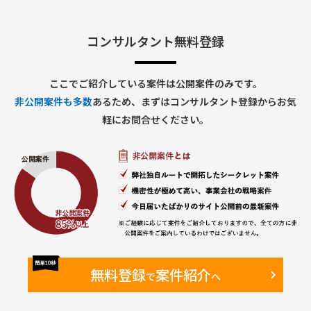
• スケジュール管理
• 品質管理
• 課題・リスク管理
• 障害対応管理
コンサルタント無料登録
4. 業務部門対応
• 要件ヒアリング
• 業務整理
ここでご紹介している案件は公開案件のみです。
• システム化検討
非公開案件も多数
あるため、まずはコンサルタント登録からお気
• 利用部門との各種調整
• 利用マニュアル整備
軽にお問合せください。
■求める人物像
• 指示待ちではなく主体的に動ける方
• 複数案件を同時並行で管理できる方
• 課題を整理して関係者を巻き込める方
• 業務とシステム双方の観点で提案できる方
• ベンダー任せにせず推進できる方
無料登録
案件紹介
で
へ