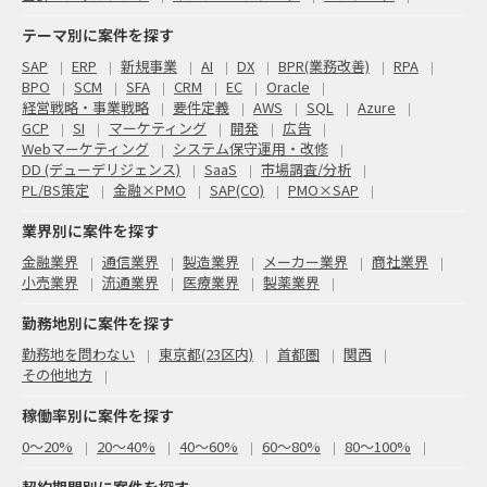
テーマ別に案件を探す
SAP
ERP
新規事業
AI
DX
BPR(業務改善)
RPA
BPO
SCM
SFA
CRM
EC
Oracle
経営戦略・事業戦略
要件定義
AWS
SQL
Azure
GCP
SI
マーケティング
開発
広告
Webマーケティング
システム保守運用・改修
DD (デューデリジェンス)
SaaS
市場調査/分析
PL/BS策定
金融×PMO
SAP(CO)
PMO×SAP
業界別に案件を探す
金融業界
通信業界
製造業界
メーカー業界
商社業界
小売業界
流通業界
医療業界
製薬業界
勤務地別に案件を探す
勤務地を問わない
東京都(23区内)
首都圏
関西
その他地方
稼働率別に案件を探す
0〜20%
20〜40%
40〜60%
60〜80%
80〜100%
契約期間別に案件を探す