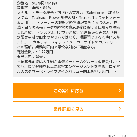
勤務地：東京都(23区内)
「バディAI」「AIロープレ」「ダッシュボード」等の最先端ツ
稼働率：40%～80%
ールの要件定義から、それを現場の営業員にどう使わせるか
スキル：・データ統合・可視化の実装力（Salesforce／CRMシ
（行動変容設計）までの定着化支援。
ステム／Tableau、Power BI等のBI・Microsoftプラットフォー
支店長やトップ営業経験を持つクライアント（証券会社側）の
ム活用）。 ・メーカーの製販／経営管理業務に入り込み、物
コアメンバーとタッグを組み、現場のリアルな知見を取り込み
流・日々の販売データを経営の意思決定に繋げる仕組みを構築
ながら実効性の高い設計を行います。
した経験。 ・システムコンサル経験。汎用性ある進め方（特
定販売会社の旧来のやり方ではなく、横展開できる標準化スキ
ル）。 ・カルチャーフィット：メーカーサイドのカルチャー
への理解。業務範囲内で柔軟な対応が可能な方。
報酬金額：～172万円
業務内容：背景：
・依頼元企業は大手総合電機メーカーのグループ販売会社。中
でも、製品登録を起点に顧客エンゲージメントを高め、ロイヤ
ルカスタマー化・ライフタイムバリュー向上を担う部門。
・上記組織では、従来のプロダクト別組織から、興味関心軸型
組織へ移行。
・依頼元組織はD2C（パーソナルエンターテインメントプロダ
この案件に応募
クト＝ヘッドホン・スピーカー等）を担当し、新規ビジネスの
POCを直営店・Webで現場実装する役割を担う。
・新規開発と既存カテゴリービジネスを限られたリソースで回
しきるには、土台となるオペレーション効率化・業務標準化が
案件詳細を見る
不可欠。だがその専門人材が社内におらず、既存メンバーが兼
務で対応。
依頼業務：
・データ統合／製販オペレーション。日次・週次・月次の各頻
度で売上状況を見て在庫補給を判断し、月末月初に実績を踏ま
2026.07.10