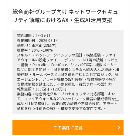
えて事業計画・販売計画を見直すサイクルを、データ統合と可
視化で回る状態にする。
総合商社グループ向け ネットワークセキュ
・様々な種類・量のデータをざっと紐解き、経営層が意思決定
リティ領域におけるAX・生成AI活用支援
しやすい形／現場でオペレーションが回る形に整理。
・この領域は依頼元組織の上位者含め「最低限の精度が担保さ
れればよい・AI化で工数削減」という合意があり、AI／BIと相
契約期間：1～3ヵ月
性が良い。1〜2ヶ月でガッツリ作り込み、担当が1人抜けても
稼働開始日：2026.08.14
成立する状態にしたい。
勤務地：東京都(23区内)
稼働率：80%～100%
スキル：・ネットワークインフラの設計・構築経験 ・ファイ
アウォールの設定ファイル、ポリシー、ACL等の読解・レビュ
ー経験 ・Palo Alto、FortiGate、ヤマハRTX等、複数メーカー
製品に関する知見 ・LLMを業務システムへ組み込んだ設計・構
築経験 ・ルールベースとLLMを組み合わせた判定ロジック、AI
エージェント、アラート機構の設計経験 ・複数機器や不完全
な構成情報を踏まえた、不整合検知・確認フローの設計力
報酬金額：105万円～120万円
業務内容：総合商社グループのセキュリティ対応部署におい
て、ファイアウォールなどのネットワーク機器の構成情報を生
成AI・LLMで解析し、設定内容の評価や不整合検知、アラート
通知を行う仕組みの設計・構築を支援する案件です。
FortiGate、Palo Alto Networks、ヤマハRTXシリーズなど、メ
ーカーごとに異なる設定ファイルやポリシー、ACL、セグメン
テーション情報を統一的に取り扱い、ネットワークセキュリテ
この案件に応募
ィ上の問題や設定不備を検出できるAIエージェントの開発を想
定しています。