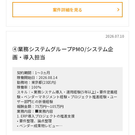
LLMのみで判断するのではなく、ルールベースロジックやパタ
ーンテストを組み合わせ、出力のブレを抑えながら、人間によ
案件詳細を見る
る確認を適切に挟むハイブリッド型の仕組みを構築していただ
きます。
■主な業務内容
・ファイアウォール設定ファイルの解析・レビュー
・ネットワーク構成、ポリシー、ACL、セグメンテーションの
2026.07.10
評価観点整理
・各メーカー製品に対応した設定解析モジュールの設計
④業務システムグループPMO/システム企
・LLMとルールベースロジックを組み合わせた判定ロジックの
設計
画・導入担当
・複数ネットワーク機器を横断した構成比較・不整合検知
・IPアドレスの相違や拠点ごとのフォーマット差異などの検出
・不整合発生時のアラート機構および人間による確認フローの
契約期間：1～3ヵ月
設計
稼働開始日：2026.08.14
・AIエージェントの設計・作り込み
勤務地：東京都(23区内)
・ネットワーク知識が浅いメンバーへの説明、教育・仕組み化
稼働率：100%
・プロジェクト推進、課題整理、改善提案
スキル：• 業務システム導入・運用経験(5年以上) • 要件定義経
験 • ベンダーマネジメント経験 • プロジェクト推進経験 • ユー
■求める人物像
ザー部門との折衝経験
・プロジェクトを主体的にリードできる方
報酬金額：75万円～105万円
・不足している論点や課題を自ら発見し、改善提案まで行える
業務内容：■業務内容
方
1. ERP導入プロジェクトの推進支援
・ネットワークと生成AIの双方に知見を持ち、両領域をつなげ
• 要件整理、論点整理
て設計できる方
• ベンダー成果物レビュー
・技術的な内容を、ネットワーク知識が浅いメンバーにも分か
• 課題管理、進捗管理
りやすく説明できる方