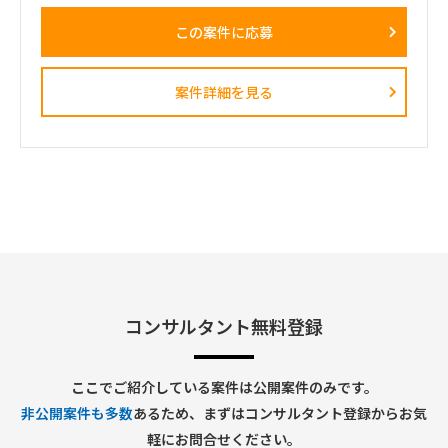
• UAT計画・実施支援
・「なぜこの観点を確認する必要があるのか」という背景まで
• 移行計画策定支援
含めて、仕組み化・教育ができる方
この案件に応募
• 会議運営および議事録作成
■契約条件
2. 業務システム導入・刷新支援
・開始時期：2026年8月1日予定
以下システムの導入・改善案件推進
・契約期間：初回2カ月予定
案件詳細を見る
• 人事システム
※初回はトライアル的な位置付け。以降、継続の可能性あり
• Salesforce/Kintone
・稼働率：80～100％
• ワークフローシステム
・勤務形態：リモートベース
• ヘルプデスクシステム
• 入退館管理システム
• 来客管理システム
• 経費精算システム
• IT申請ワークフローなど
3. ベンダーマネジメント
• 開発ベンダーとの調整
• スケジュール管理
• 品質管理
• 課題・リスク管理
• 障害対応管理
コンサルタント無料登録
4. 業務部門対応
• 要件ヒアリング
• 業務整理
ここでご紹介している案件は公開案件のみです。
• システム化検討
非公開案件も多数
あるため、まずはコンサルタント登録からお気
• 利用部門との各種調整
• 利用マニュアル整備
軽にお問合せください。