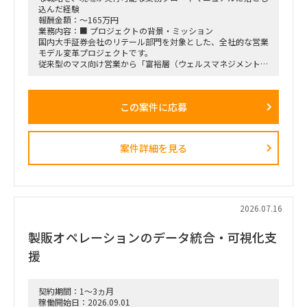
込んだ経験
報酬金額：～165万円
業務内容：■ プロジェクトの背景・ミッション
国内大手証券会社のリテール部門を対象とした、全社的な営業
モデル変革プロジェクトです。
従来型のマス向け営業から「富裕層（ウェルスマネジメント）
特化型」へのシフトを掲げ、本件は「FY26業務計画の中核施
策」として経営陣・役員クラスが直接スポンサーを務める最重
要エンゲージメントとなっています。
この案件に応募
戦略ファームが描いた絵に留まらず、組織再編、営業プロセス
設計、AIツールの導入、人材育成を同時並行で進め、現場の行
動変容までを一気通貫で実現することが本プロジェクトの最大
のミッションです。
案件詳細を見る
■ 担当いただくポジション・役割
「横断タスクフォース（TF）の実質的な推進リードおよび中
身の企画検討」
単なる進捗管理（事務局型PMO）ではなく、ビジネスと
IT（AI）の両面から中身の議論に入り込み、プロジェクトを実
2026.07.16
質的にドライブさせるプレイングマネージャーとしての役割を
期待しています。
製販オペレーションのデータ統合・可視化支
■ 具体的な業務内容
援
富裕層向けセグメント戦略、KPI設計、新営業モデル設計など
の「上流企画」と、現場への落とし込み・タスクフォースの推
進を同時進行（アジャイル的）で回していただきます。
契約期間：1～3ヵ月
経営・役員クラスに対する定期的なレポーティングおよび直接
稼働開始日：2026.09.01
のディスカッション（壁打ち）への参画。