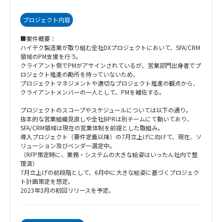
プロジェクト内容
■案件概要：
ハイテク製造業が取り組む全社DXプロジェクトにおいて、SFA/CRM
領域のPM支援を行う。
クライアント側でPMがアサインされているが、営業部門出身者でプ
ロジェクト推進の勘所を持っていないため、
プロジェクトマネジメントや適切なプロジェクト推進の観点から、
クライアントメンバーの一人として、PMを補佐する。
プロジェクトのスコープやスケジュールについては以下の通り。
抜本的な営業組織見直しや全社BPRは別チームにて動いており、
SFA/CRM領域は現在の営業体制を前提とした取組み。
導入プロジェクト（要件定義以降）の7月立上げに向けて、現在、ソ
リューション及びベンダー選定中。
（RFP策定時に、業務・システムの大きな絵姿はいったん社内で整
理済）
7月立上げの前段階として、6月中に大きな絵姿に基づくプロジェク
ト計画策定を想定。
2023年3月の初回リリースを予定。