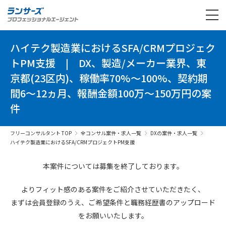
ハイテク製造業におけるSFA/CRMプロジェク
トPM支援
|
DX、製造/メーカー業界、東
京都(23区内)、稼働率70%～100%、契約期
間6～12ヵ月、報酬金額100万～150万円の案
件
フリーコンサルタント TOP
全コンサル案件・求人一覧
DXの案件・求人一覧
ハイテク製造業におけるSFA/CRMプロジェクトPM支援
本案件については募集を終了しております。
よりフィット感のある案件を
ご紹介させていただきたく、
まずは会員登録のうえ、
ご希望条件と
職務経歴書の
アップロード
を
お願いいたします。