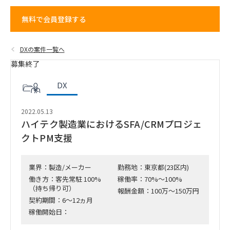
無料で会員登録する
DXの案件一覧へ
募集終了
DX
2022.05.13
ハイテク製造業におけるSFA/CRMプロジェ
クトPM支援
業界：製造/メーカー
勤務地：東京都(23区内)
働き方：客先常駐 100%
稼働率：70%～100%
（持ち帰り可）
報酬金額：100万～150万円
契約期間：6～12ヵ月
稼働開始日：