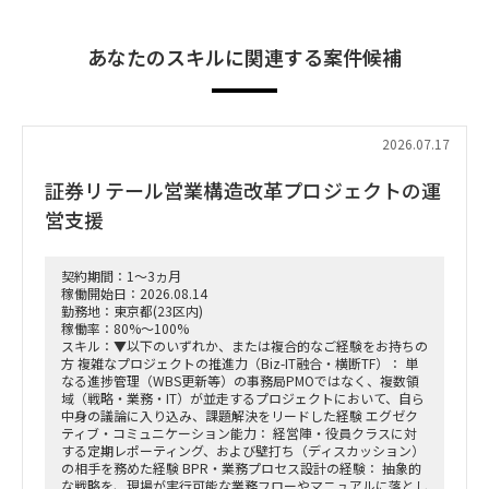
あなたのスキルに関連する案件候補
2026.07.17
証券リテール営業構造改革プロジェクトの運
営支援
契約期間：1～3ヵ月
稼働開始日：2026.08.14
勤務地：東京都(23区内)
稼働率：80%～100%
スキル：▼以下のいずれか、または複合的なご経験をお持ちの
方 複雑なプロジェクトの推進力（Biz-IT融合・横断TF）： 単
なる進捗管理（WBS更新等）の事務局PMOではなく、複数領
域（戦略・業務・IT）が並走するプロジェクトにおいて、自ら
中身の議論に入り込み、課題解決をリードした経験 エグゼク
ティブ・コミュニケーション能力： 経営陣・役員クラスに対
する定期レポーティング、および壁打ち（ディスカッション）
の相手を務めた経験 BPR・業務プロセス設計の経験： 抽象的
な戦略を、現場が実行可能な業務フローやマニュアルに落とし